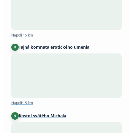
Napoli
·
15 km
Tajná komnata erotického umenia
8
Napoli
·
15 km
Napoli
·
15 km
Kostol svätého Michala
9
Anacapri
·
32 km