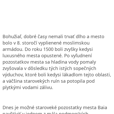
Bohužiaľ, dobré časy nemali trvať dlho a mesto
bolo v 8. storočí vyplienené moslimskou
armádou. Do roku 1500 boli zvyšky kedysi
luxusného mesta opustené. Po vyľudnení
pozostatkov mesta sa hladina vody pomaly
zvyšovala v dôsledku tých istých sopečných
výduchov, ktoré boli kedysi lákadlom tejto oblasti,
a väčšina starovekých ruín sa potopila pod
plytkými vodami zálivu.
Dnes je možné staroveké pozostatky mesta Baia
navštíviť v jednom z mála podmorských