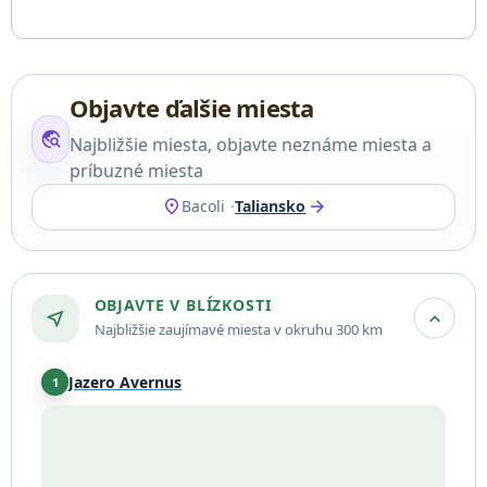
Objavte ďalšie miesta
travel_explore
Najbližšie miesta, objavte neznáme miesta a
príbuzné miesta
location_on
arrow_forward
Bacoli
Taliansko
OBJAVTE V BLÍZKOSTI
near_me
expand_more
Najbližšie zaujímavé miesta v okruhu 300 km
Jazero Avernus
1
Campania
·
2,0 km