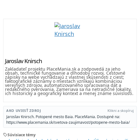
Jaroslav Knirsch
Zakladateľ projektu PlaceMania.sk a zodpovedá za jeho
obsah, technické fungovanie a dlhodobý rozvoj. Cestovné
zápisky na webe vychádzajú z vlastnej skúsenosti z ciest;
faktografické záznamy o miestach vznikajú kombináciou
verejných zdrojov, automatizovaného spracovania dát a
redakčného overovania. Zameriava sa na netradičné lokality,
ich historický a geografický kontext a menej známe súvislosti.
AKO UVIESŤ ZDROJ
Klikni a skopíruj
Jaroslav Knirsch. Potopené mesto Baia. PlaceMania. Dostupné na:
https://www.placemania.sk/svetova-zaujimavost/potopene-mesto-baia/
sell
Súvisiace témy