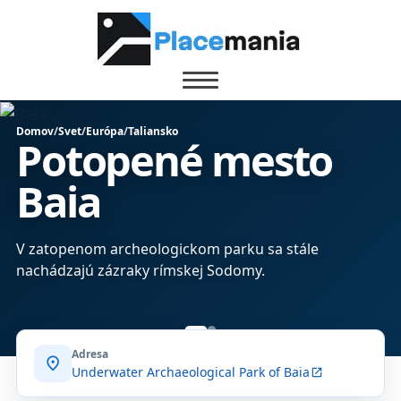
Domov
/
Svet
/
Európa
/
Taliansko
Potopené mesto
Baia
V zatopenom archeologickom parku sa stále
nachádzajú zázraky rímskej Sodomy.
Adresa
location_on
Underwater Archaeological Park of Baia
open_in_new