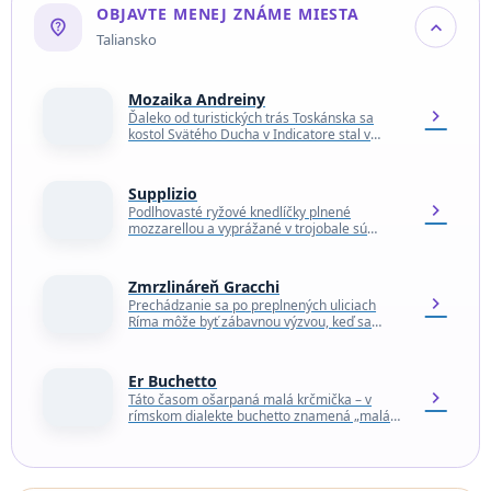
OBJAVTE MENEJ ZNÁME MIESTA
not_listed_location
expand_more
Taliansko
Mozaika Andreiny
chevron_right
Ďaleko od turistických trás Toskánska sa
kostol Svätého Ducha v Indicatore stal v
poslednej dobe atrakciou pre milovníkov
mozaiky, umenia a zvedavých…
Supplizio
chevron_right
Podlhovasté ryžové knedlíčky plnené
mozzarellou a vyprážané v trojobale sú
rímskymi súrodencami sicílskych arancini a
príbuznými celej rodiny krokiet po celom
svete.…
Zmrzlináreň Gracchi
chevron_right
Prechádzanie sa po preplnených uliciach
Ríma môže byť zábavnou výzvou, keď sa
fanúšikovia rôznych trendy zmrzlinární, ako
Fatamorgana alebo Otaleg, hádajú o…
Er Buchetto
chevron_right
Táto časom ošarpaná malá krčmička – v
rímskom dialekte buchetto znamená „malá
diera“ – v blízkosti stanice Termini, ktorá je od
roku…