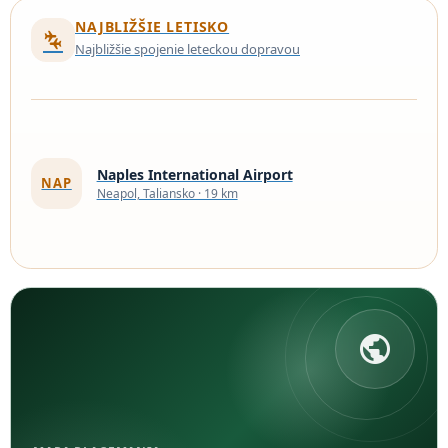
NAJBLIŽŠIE LETISKO
connecting_airports
Najbližšie spojenie leteckou dopravou
Naples International Airport
NAP
Neapol, Taliansko · 19 km
public