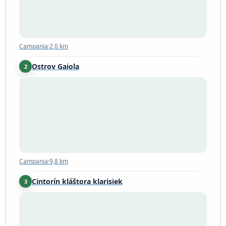
Campania
·
2,0 km
Ostrov Gaiola
2
Campania
·
9,8 km
Campania
·
9,8 km
Cintorín kláštora klarisiek
3
Ischia
·
14 km