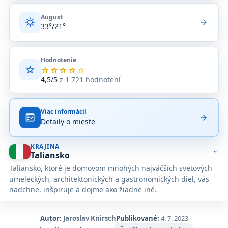
August
sunny
arrow_forward
33°/21°
Hodnotenie
star
Priemerné
star
star
star
star
star
hodnotenie
4,5/5
z 1 721 hodnotení
4,5
z
5
Viac informácií
na
fact_check
arrow_forward
Detaily o mieste
základe
1 721
hodnotení
KRAJINA
na
expand_more
Taliansko
Google
Taliansko, ktoré je domovom mnohých najväčších svetových
Maps.
umeleckých, architektonických a gastronomických diel, vás
nadchne, inšpiruje a dojme ako žiadne iné.
Autor:
Jaroslav Knirsch
Publikované:
4. 7. 2023