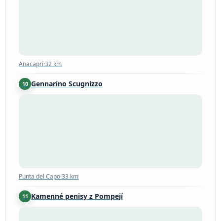
Anacapri
·
32 km
Gennarino Scugnizzo
10
Punta del Capo
·
33 km
Punta del Capo
·
33 km
Kamenné penisy z Pompejí
11
Pompei
·
37 km