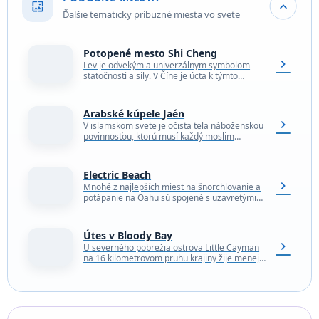
wallpaper
expand_more
Ďalšie tematicky príbuzné miesta vo svete
Potopené mesto Shi Cheng
chevron_right
Lev je odvekým a univerzálnym symbolom
statočnosti a sily. V Číne je úcta k týmto
zvieratám naozaj hlboko zakorenená. Lev sa
spája…
Arabské kúpele Jaén
chevron_right
V islamskom svete je očista tela náboženskou
povinnosťou, ktorú musí každý moslim
vykonať pred každou z piatich denných
modlitieb. Keďže nie všetci…
Electric Beach
chevron_right
Mnohé z najlepších miest na šnorchlovanie a
potápanie na Oahu sú spojené s uzavretými
zátokami alebo prírodnými koralovými útesmi
s veľkým množstvom…
Útes v Bloody Bay
chevron_right
U severného pobrežia ostrova Little Cayman
na 16 kilometrovom pruhu krajiny žije menej
ako 200 ľudí. Miesto je však kráľovstvom
neonových morských…