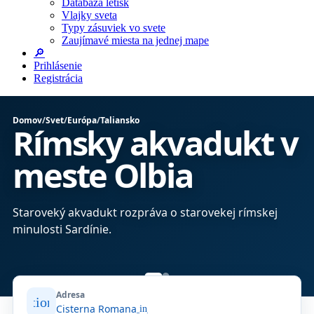
Databáza letísk
Vlajky sveta
Typy zásuviek vo svete
Zaujímavé miesta na jednej mape
🔎
Prihlásenie
Registrácia
Domov
/
Svet
/
Európa
/
Taliansko
Rímsky akvadukt v
meste Olbia
bo
Staroveký akvadukt rozpráva o starovekej rímskej
minulosti Sardínie.
Adresa
location_on
Cisterna Romana
open_in_new