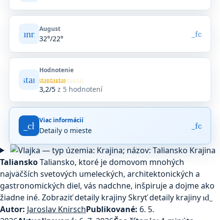
August
sunny
arrow_forwar
32°/22°
Hodnotenie
star
Priemerné
star
star
star
star
star
hodnotenie
3,2/5
z 5 hodnotení
3,2
z
5
Viac informácií
na
fact_check
arrow_forwar
Detaily o mieste
základe
5
Krajina
hodnotení
na
Taliansko
Taliansko, ktoré je domovom mnohých
Google
najväčších svetových umeleckých, architektonických a
Maps.
gastronomických diel, vás nadchne, inšpiruje a dojme ako
žiadne iné.
Zobraziť detaily krajiny
Skryť detaily krajiny
expand_m
Autor:
Jaroslav Knirsch
Publikované:
6. 5.