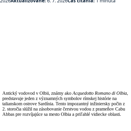
2026
Aktualizované:
6. 7. 2026
Čas čítania:
1 minúta
Antický vodovod v Olbii, známy ako
Acquedotto Romano di Olbia
,
predstavuje jeden z významných symbolov rímskej histórie na
talianskom ostrove Sardínia. Tento impozantný inžiniersky počin z
2. storočia slúžil na zásobovanie čerstvou vodou z prameňov Cabu
Abbas pre rozvíjajúce sa mesto Olbia a priľahlé vidiecke oblasti.