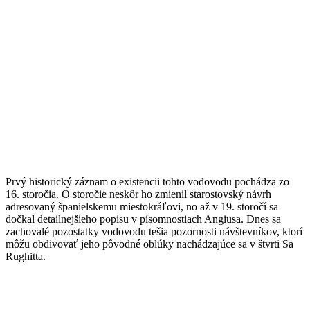
Prvý historický záznam o existencii tohto vodovodu pochádza zo
16. storočia. O storočie neskôr ho zmienil starostovský návrh
adresovaný španielskemu miestokráľovi, no až v 19. storočí sa
dočkal detailnejšieho popisu v písomnostiach Angiusa. Dnes sa
zachovalé pozostatky vodovodu tešia pozornosti návštevníkov, ktorí
môžu obdivovať jeho pôvodné oblúky nachádzajúce sa v štvrti Sa
Rughitta.