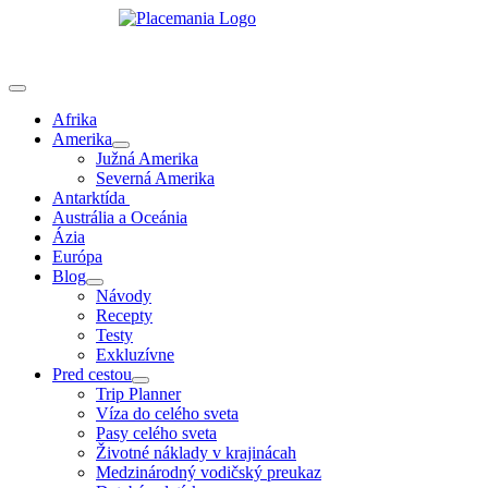
Afrika
Amerika
Južná Amerika
Severná Amerika
Antarktída
Austrália a Oceánia
Ázia
Európa
Blog
Návody
Recepty
Testy
Exkluzívne
Pred cestou
Trip Planner
Víza do celého sveta
Pasy celého sveta
Životné náklady v krajinácah
Medzinárodný vodičský preukaz