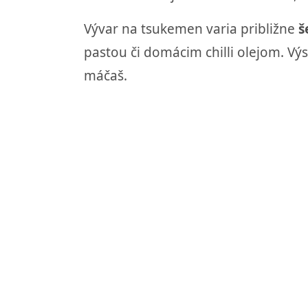
Vývar na tsukemen varia približne
š
pastou či domácim chilli olejom. Vý
máčaš.