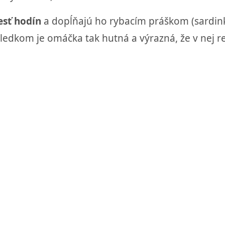
esť hodín
a dopĺňajú ho rybacím práškom (sardink
sledkom je omáčka tak hutná a výrazná, že v nej re