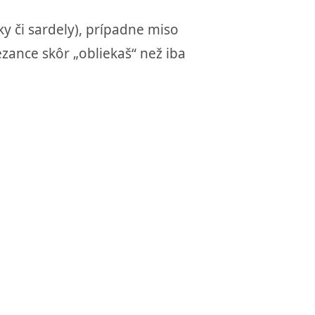
y či sardely), prípadne miso
zance skôr „obliekaš“ než iba