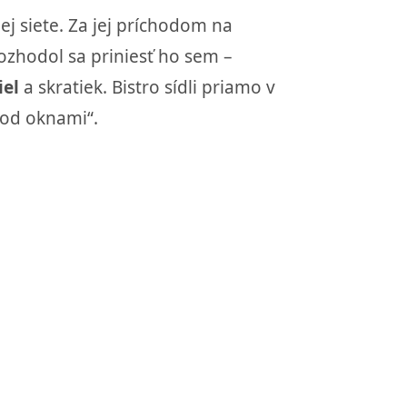
j siete. Za jej príchodom na
rozhodol sa priniesť ho sem –
iel
a skratiek. Bistro sídli priamo v
pod oknami“.