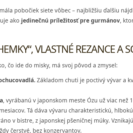
 mála pobočiek siete vôbec – najbližšiu ďalšiu ná
suje ako
jedinečnú príležitosť pre gurmánov
, kto
HEMKY“, VLASTNÉ REZANCE A S
ko, čo ide do misky, má svoj pôvod a zmysel:
ochucovadlá.
Základom chuti je poctivý vývar a kv
a
, vyrábanú v japonskom meste Ózu už viac než 
esiacov. Tá dáva vývaru charakteristickú, hlbokú
áno v bistre, z japonskej pšeničnej múky. Vznika
ždy čerstvé, bez konzervantov.