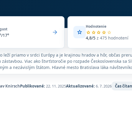
Hodnotenie
gust
arrow_forward
star
Priemerné
star
star
star
star
star
°/17°
hodnotenie
4,8/5
z 475 hodnotení
4,8
z
5
o leží priamo v srdci Európy a je krajinou hradov a hôr, občas pre
na
 zástavbou. Viac ako štvrťstoročie po rozpade Československa sa Sl
základe
ým a nezávislým štátom. Hlavné mesto Bratislava láka návštevníko
475
aré mesto a kultúru pitia alkoholu. Slovensko však najviac žiari pr
hodnotení
Turistické chodníky vo Vysokých Tatrách vedú krajinou nadpozemske
na
Google
vo čistými ľadovcovými jazerami, ktoré sú obklopené dvojtisícovými
lav Knirsch
Publikované:
22. 11. 2025
Aktualizované:
6. 7. 2026
Čas čítan
Maps.