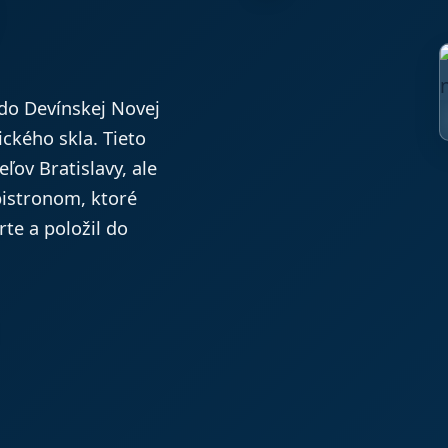
do Devínskej Novej
ckého skla. Tieto
ľov Bratislavy, ale
 bistronom, ktoré
rte a položil do