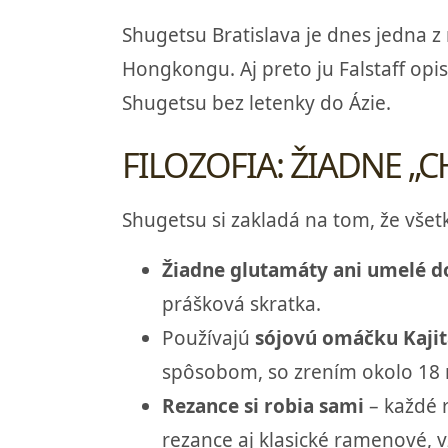
Shugetsu Bratislava je dnes jedna z
Hongkongu. Aj preto ju Falstaff opi
Shugetsu bez letenky do Ázie.
FILOZOFIA: ŽIADNE „C
Shugetsu si zakladá na tom, že všet
Žiadne glutamáty ani umelé d
prášková skratka.
Používajú
sójovú omáčku Kajit
spôsobom, so zrením okolo 18 m
Rezance si robia sami
– každé r
rezance aj klasické ramenové, v