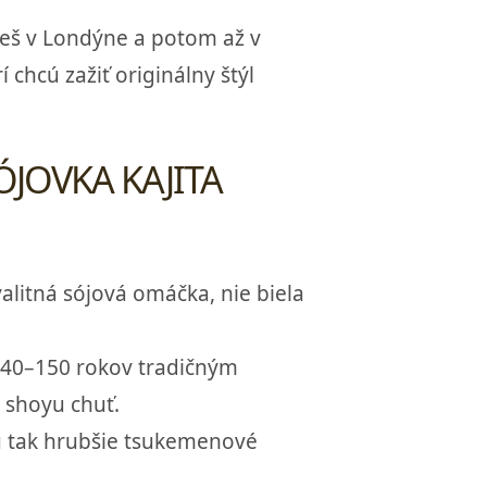
jdeš v Londýne a potom až v
rí chcú zažiť originálny štýl
ÓJOVKA KAJITA
alitná sójová omáčka, nie biela
140–150 rokov tradičným
 shoyu chuť.
jú tak hrubšie tsukemenové