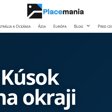
trália a Oceánia
Ázia
Európa
Blog
Pred ce
 Kúsok
a okraji