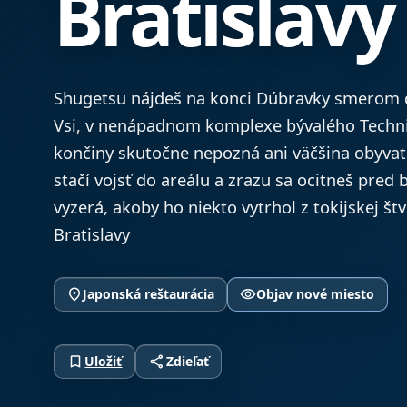
Bratislavy
Shugetsu nájdeš na konci Dúbravky smerom 
Vsi, v nenápadnom komplexe bývalého Techni
končiny skutočne nepozná ani väčšina obyvate
stačí vojsť do areálu a zrazu sa ocitneš pred
vyzerá, akoby ho niekto vytrhol z tokijskej štv
Bratislavy
place
visibility
Japonská reštaurácia
Objav nové miesto
bookmark_border
share
Uložiť
Zdieľať