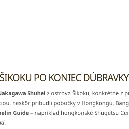
 ŠIKOKU PO KONIEC DÚBRAVKY
Nakagawa Shuhei
z ostrova Šikoku, konkrétne z p
ou, neskôr pribudli pobočky v Hongkongu, Bangko
elin Guide
– napríklad hongkonské Shugetsu Cen
nd
.