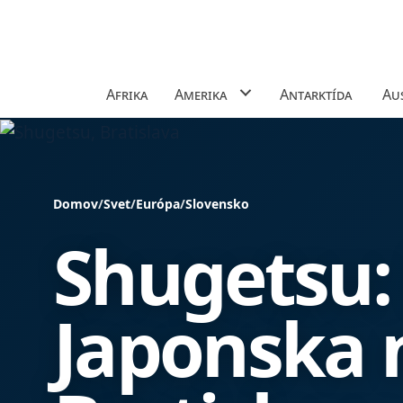
Afrika
Amerika
Antarktída
Aus
Domov
/
Svet
/
Európa
/
Slovensko
Shugetsu:
Japonska n