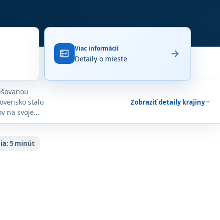
Viac informácií
arrow_forward
fact_check
Detaily o mieste
rušovanou
ovensko stalo
Zobraziť detaily krajiny
expand_more
v na svoje
e milovníkov
j krásy so
 štítmi.
ia:
5 minút