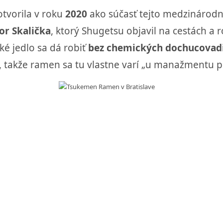
otvorila v roku
2020
ako súčasť tejto medzinárodne
or Skalička
, ktorý Shugetsu objavil na cestách a 
ské jedlo sa dá robiť
bez chemických dochucovad
rma, takže ramen sa tu vlastne varí „u manažmentu 