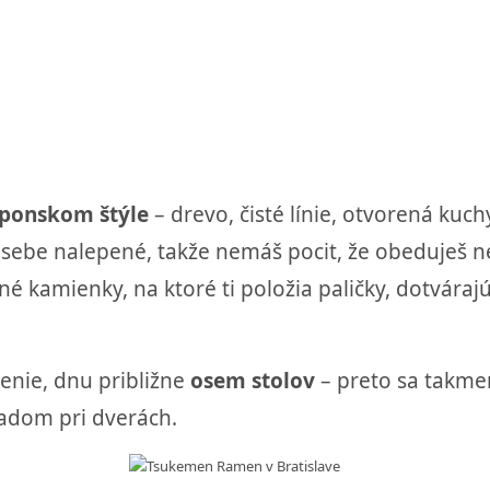
aponskom štýle
– drevo, čisté línie, otvorená kuchy
na sebe nalepené, takže nemáš pocit, že obeduješ
é kamienky, na ktoré ti položia paličky, dotvárajú 
denie, dnu približne
osem stolov
– preto sa takme
radom pri dverách.