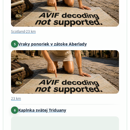
Scotland
·
23 km
Vraky ponoriek v zátoke Aberlady
5
23 km
23 km
Kaplnka svätej Triduany
6
Scotland
·
23 km