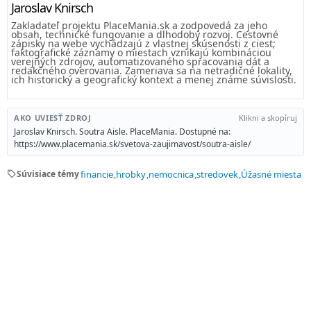
Jaroslav Knirsch
Zakladateľ projektu PlaceMania.sk a zodpovedá za jeho
obsah, technické fungovanie a dlhodobý rozvoj. Cestovné
zápisky na webe vychádzajú z vlastnej skúsenosti z ciest;
faktografické záznamy o miestach vznikajú kombináciou
verejných zdrojov, automatizovaného spracovania dát a
redakčného overovania. Zameriava sa na netradičné lokality,
ich historický a geografický kontext a menej známe súvislosti.
AKO UVIESŤ ZDROJ
Klikni a skopíruj
Jaroslav Knirsch. Soutra Aisle. PlaceMania. Dostupné na:
https://www.placemania.sk/svetova-zaujimavost/soutra-aisle/
sell
Súvisiace témy
financie
hrobky
nemocnica
stredovek
Úžasné miesta