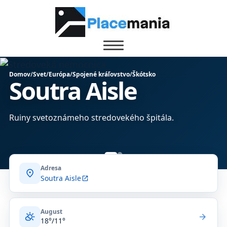
Domov
/
Svet
/
Európa
/
Spojené kráľovstvo
/
Škótsko
Soutra Aisle
Ruiny svetoznámeho stredovekého špitála.
Adresa
location_on
Soutra Aisle
open_in_new
August
partly_cloudy_day
arrow_forward
18°/11°