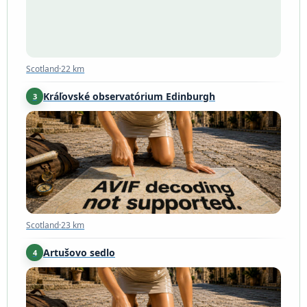
Scotland
·
22 km
Kráľovské observatórium Edinburgh
3
Scotland
·
23 km
Scotland
·
23 km
Artušovo sedlo
4
Scotland
·
23 km