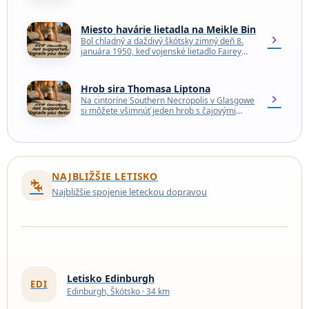
kanála Forth and Clyde mohla dostať do
centra Glasgowa. Zatvorená…
Miesto havárie lietadla na Meikle Bin
chevron_right
Bol chladný a daždivý škótsky zimný deň 8.
januára 1950, keď vojenské lietadlo Fairey
Firefly FR Mk stratilo kontakt so základňou
kvôli…
Hrob sira Thomasa Liptona
chevron_right
Na cintoríne Southern Necropolis v Glasgowe
si môžete všimnúť jeden hrob s čajovými
vrecúškami. Jedná sa o poctu Sirovi
Thomasovi Liptonovi, jednej…
NAJBLIŽŠIE LETISKO
connecting_airports
Najbližšie spojenie leteckou dopravou
Letisko Edinburgh
EDI
Edinburgh, Škótsko · 34 km