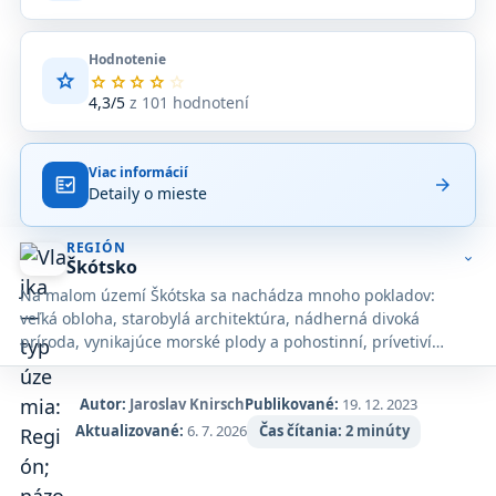
Hodnotenie
star
Priemerné
star
star
star
star
star
hodnotenie
4,3/5
z 101 hodnotení
4,3
z
5
Viac informácií
na
fact_check
arrow_forward
Detaily o mieste
základe
101
hodnotení
REGIÓN
na
expand_more
Škótsko
Google
Na malom území Škótska sa nachádza mnoho pokladov:
Maps.
veľká obloha, starobylá architektúra, nádherná divoká
príroda, vynikajúce morské plody a pohostinní, prívetiví
ľudia.
Autor:
Jaroslav Knirsch
Publikované:
19. 12. 2023
Aktualizované:
6. 7. 2026
Čas čítania:
2 minúty