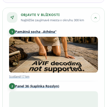
OBJAVTE V BLÍZKOSTI
near_me
expand_more
Najbližšie zaujímavé miesta v okruhu 300 km
Pamätná socha „Athéna“
1
Scotland
·
17 km
Scotland
·
17 km
Panel 36 (kaplnka Rosslyn)
2
Scotland
·
22 km