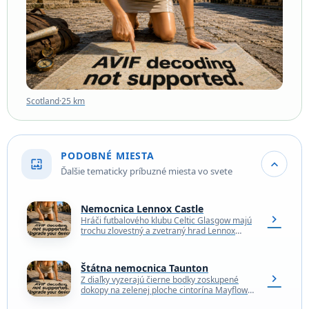
Scotland
·
25 km
Scotland
·
25 km
PODOBNÉ MIESTA
wallpaper
expand_more
Ďalšie tematicky príbuzné miesta vo svete
Nemocnica Lennox Castle
chevron_right
Hráči futbalového klubu Celtic Glasgow majú
trochu zlovestný a zvetraný hrad Lennox
takpovediac neprestajne na očiach. V jeho
bývalom areáli sa totiž…
Štátna nemocnica Taunton
chevron_right
Z diaľky vyzerajú čierne bodky zoskupené
dokopy na zelenej ploche cintorína Mayflower
Hill ako veľký kŕdeľ vtákov. Pri bližšom