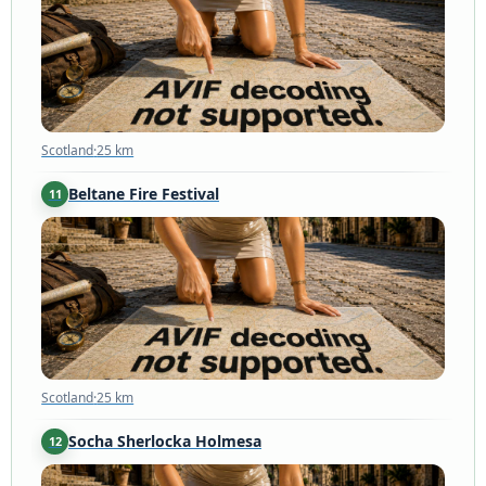
Scotland
·
25 km
Beltane Fire Festival
11
Scotland
·
25 km
Scotland
·
25 km
Socha Sherlocka Holmesa
12