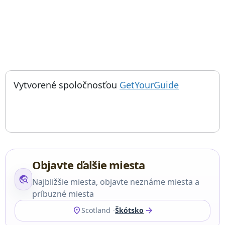
; otvorí sa
Things to do near Soutra Aisle, ソートラ側廊, Pamiatka, Historické m
Vytvorené spoločnosťou
GetYourGuide
Objavte ďalšie miesta
travel_explore
Najbližšie miesta, objavte neznáme miesta a
príbuzné miesta
location_on
arrow_forward
Scotland
Škótsko