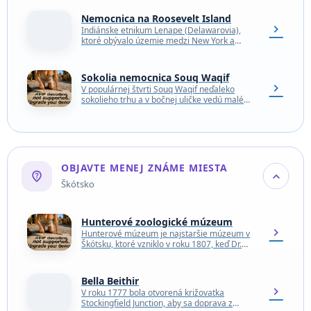
pohľade sa však…
Nemocnica na Roosevelt Island
chevron_right
Indiánske etnikum Lenape (Delawarovia),
ktoré obývalo územie medzi New York a
Philadelphiou zahŕňajúce celé New Jersey,
východnú Pensylvániu a časť štátu Delaware,
…
Sokolia nemocnica Souq Waqif
chevron_right
V populárnej štvrti Souq Waqif neďaleko
sokolieho trhu a v bočnej uličke vedú malé
sokolie stopy až ku vchodu do modernej
neziskovej…
OBJAVTE MENEJ ZNÁME MIESTA
not_listed_location
expand_more
Škótsko
Hunterové zoologické múzeum
chevron_right
Hunterové múzeum je najstaršie múzeum v
Škótsku, ktoré vzniklo v roku 1807, keď Dr.
William Hunter odkázal svoju zbierku
univerzite. Hoci bola…
Bella Beithir
chevron_right
V roku 1777 bola otvorená križovatka
Stockingfield Junction, aby sa doprava z