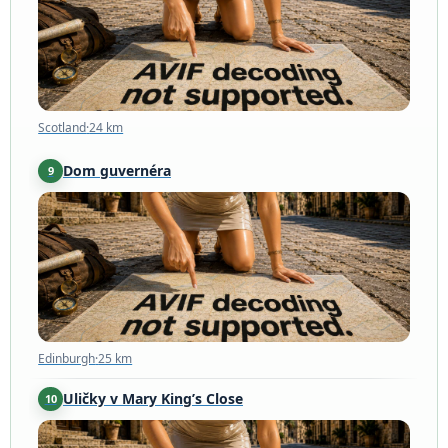
Scotland
·
24 km
Dom guvernéra
9
Edinburgh
·
25 km
Edinburgh
·
25 km
Uličky v Mary King’s Close
10
Scotland
·
25 km