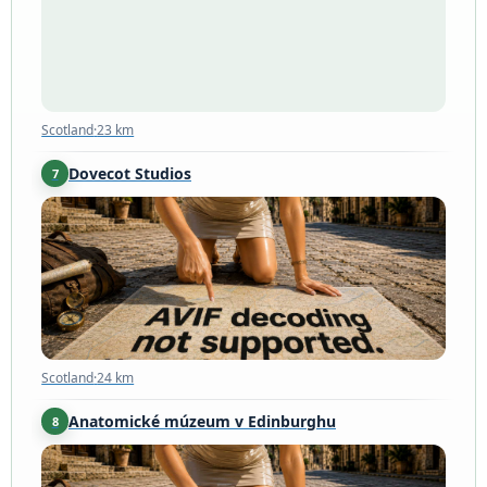
Scotland
·
23 km
Dovecot Studios
7
Scotland
·
24 km
Scotland
·
24 km
Anatomické múzeum v Edinburghu
8
Scotland
·
24 km