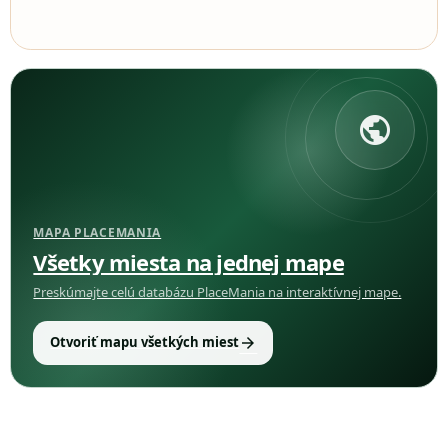
public
MAPA PLACEMANIA
Všetky miesta na jednej mape
Preskúmajte celú databázu PlaceMania na interaktívnej mape.
arrow_forward
Otvoriť mapu všetkých miest