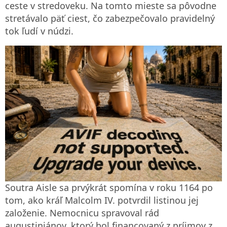
ceste v stredoveku. Na tomto mieste sa pôvodne
stretávalo päť ciest, čo zabezpečovalo pravidelný
tok ľudí v núdzi.
Soutra Aisle sa prvýkrát spomína v roku 1164 po
tom, ako kráľ Malcolm IV. potvrdil listinou jej
založenie. Nemocnicu spravoval rád
augustiniánov, ktorý bol financovaný z príjmov z