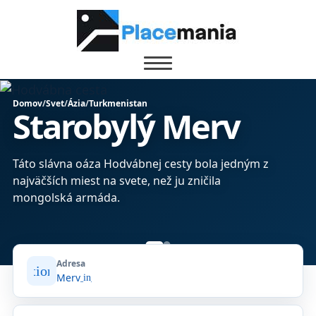
Domov
/
Svet
/
Ázia
/
Turkmenistan
Starobylý Merv
Táto slávna oáza Hodvábnej cesty bola jedným z
najväčších miest na svete, než ju zničila
mongolská armáda.
Adresa
location_on
Merv
open_in_new