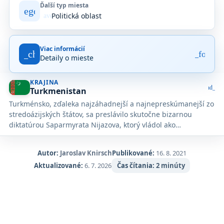
Ďalší typ miesta
category
Politická oblasť
gavel
Viac informácií
fact_check
arrow_forwar
Detaily o mieste
KRAJINA
expand_mo
Turkmenistan
Turkménsko, zďaleka najzáhadnejší a najnepreskúmanejší zo
stredoázijských štátov, sa preslávilo skutočne bizarnou
diktatúrou Saparmyrata Nijazova, ktorý vládol ako
„Turkmenbaši“ („vodca Turkménov“) až do svojej smrti v roku
2006. Nijazov pokryl túto málo známu púštnu republiku
Autor:
Jaroslav Knirsch
Publikované:
16. 8. 2021
veľkolepými monumentmi a zlatými sochami svojej osoby.
Aktualizované:
6. 7. 2026
Čas čítania:
2 minúty
Hoci mnohé z týchto sôch boli odvtedy demontované, mnohí
návštevníci stále považujú Turkménsko za akýsi totalitný
zábavný park. Táto najmenej navštevovaná krajina Strednej
Ázie je však oveľa viac než to - je to starobylá krajina s veľkou
spiritualitou, tradíciami a prírodnými krásami.