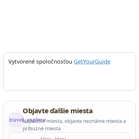
; otvorí sa
Vytvorené spoločnosťou
GetYourGuide
Objavte ďalšie miesta
travel_explore
Najbližšie miesta, objavte neznáme miesta a
príbuzné miesta
Merv · Mary