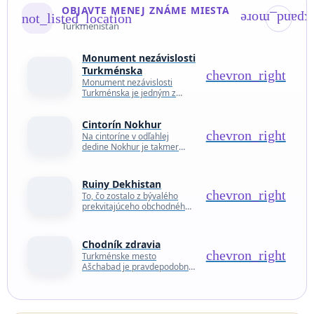
OBJAVTE MENEJ ZNÁME MIESTA
not_listed_location
expand_mor
Turkmenistan
Monument nezávislosti
Turkménska
chevron_right
Monument nezávislosti
Turkménska je jedným z
najväčších a
najextravagantnejších svojho
Cintorín Nokhur
druhu na celom svete.
chevron_right
Pamätník s rozlohou viac ako
Na cintoríne v odľahlej
80 000 m²…
dedine Nokhur je takmer
každý hrob označený
dreveným kolom ozdobeným
rohmi horskej kozy.
Ruiny Dekhistan
Predpokladá sa, že kozie
chevron_right
To, čo zostalo z bývalého
rohy…
prekvitajúceho obchodného
mesta, strašidelne vyčnieva
z odľahlého turkménskeho
údolia Misrian, miesta
Chodník zdravia
stredovekého Dekhistanu.
chevron_right
Turkménske mesto
Táto časť pri Kaspickom…
Ašchabad je pravdepodobne
jedným z najzvláštnejších
miest na svete. Veľká časť
hlavného mesta je dielom
dlhoročného totalitného