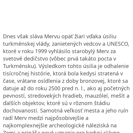
Dnes však sláva Mervu opäť žiari vďaka úsiliu
turkménskej vlády, zanietených vedcov a UNESCO,
ktoré v roku 1999 vyhlásilo starobylý Merv za
svetové dedičstvo (vôbec prvá takáto pocta v
Turkménsku). Výsledkom tohto úsilia je odhalenie
tisícročnej histórie, ktorá bola kedysi stratená v
čase, vrátane osídlenia z doby bronzovej, ktoré sa
datuje až do roku 2500 pred n. l., ako aj početných
pevností, stredovekých hradieb, mauzóleí, mešít a
ďalších objektov, ktoré sú v rôznom štádiu
dochovanosti. Samotná veľkosť mesta a jeho ruín
radí Merv medzi najpôsobivejšie a
najkomplexnejšie archeologické náleziská na
Zemi a prináša nové uznanie pre kedysi slávne