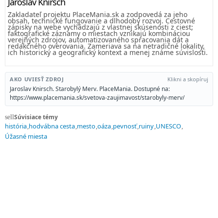
Jaroslav Knirsch
Zakladateľ projektu PlaceMania.sk a zodpovedá za jeho
obsah, technické fungovanie a dlhodobý rozvoj. Cestovné
zápisky na webe vychádzajú z vlastnej skúsenosti z ciest;
faktografické záznamy o miestach vznikajú kombináciou
verejných zdrojov, automatizovaného spracovania dát a
redakčného overovania. Zameriava sa na netradičné lokality,
ich historický a geografický kontext a menej známe súvislosti.
AKO UVIESŤ ZDROJ
Klikni a skopíruj
Jaroslav Knirsch. Starobylý Merv. PlaceMania. Dostupné na:
https://www.placemania.sk/svetova-zaujimavost/starobyly-merv/
Súvisiace témy
sell
história
hodvábna cesta
mesto
oáza
pevnosť
ruiny
UNESCO
Úžasné miesta