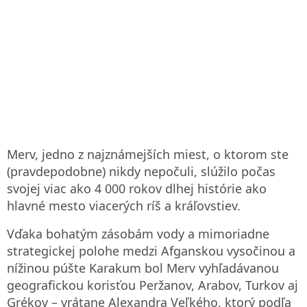
Merv, jedno z najznámejších miest, o ktorom ste
(pravdepodobne) nikdy nepočuli, slúžilo počas
svojej viac ako 4 000 rokov dlhej histórie ako
hlavné mesto viacerých ríš a kráľovstiev.
Vďaka bohatým zásobám vody a mimoriadne
strategickej polohe medzi Afganskou vysočinou a
nížinou púšte Karakum bol Merv vyhľadávanou
geografickou korisťou Peržanov, Arabov, Turkov aj
Grékov – vrátane Alexandra Veľkého, ktorý podľa