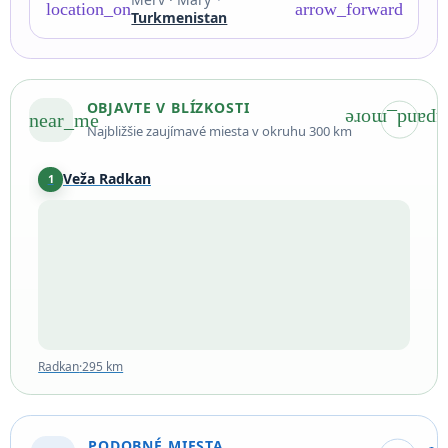
location_on
arrow_forward
Turkmenistan
OBJAVTE V BLÍZKOSTI
near_me
expand_mor
Najbližšie zaujímavé miesta v okruhu 300 km
Veža Radkan
1
Radkan
·
295 km
Radkan
·
295 km
PODOBNÉ MIESTA