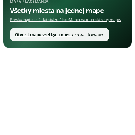
MAPA PLACEMANIA
Všetky miesta na jednej mape
Preskúmajte celú databázu PlaceMania na interaktívnej mape.
arrow_forward
Otvoriť mapu všetkých miest