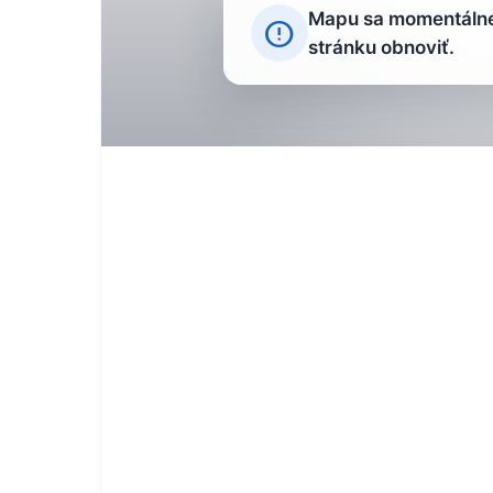
Mapu sa momentálne 
error_outline
stránku obnoviť.