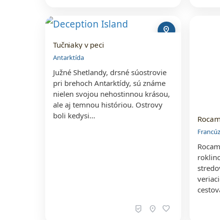
pin_drop
Tučniaky v peci
Antarktída
Južné Shetlandy, drsné súostrovie
pri brehoch Antarktídy, sú známe
nielen svojou nehostinnou krásou,
ale aj temnou históriou. Ostrovy
boli kedysi…
Rocam
Francú
Rocama
roklin
stredo
veriac
cestov
beenhere
location_on
favorite