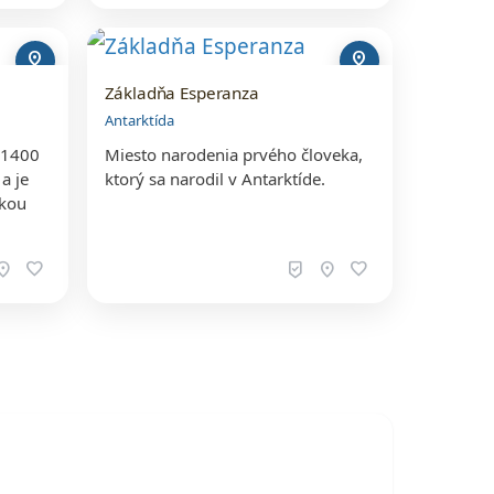
pin_drop
pin_drop
Základňa Esperanza
Antarktída
 1400
Miesto narodenia prvého človeka,
a je
ktorý sa narodil v Antarktíde.
tkou
ation_on
favorite
beenhere
location_on
favorite