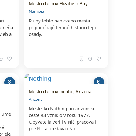
Mesto duchov Elizabeth Bay
Namíbia
ri
Ruiny tohto baníckeho mesta
rameňa
pripomínajú temnú históriu tejto
vieb a
osady.
ation_on
favorite
beenhere
location_on
favorite
pin_drop
pin_drop
Mesto duchov ničoho, Arizona
Arizona
Mestečko Nothing pri arizonskej
Fiume
ceste 93 vzniklo v roku 1977.
Obyvatelia verili v Nič, pracovali
ké
pre Nič a predávali Nič.
riele