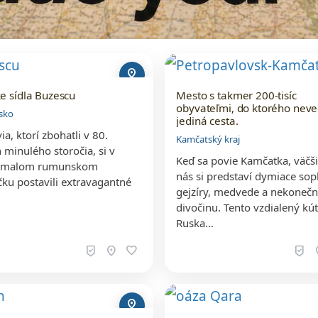
pin_drop
 sídla Buzescu
Mesto s takmer 200-tisíc
obyvateľmi, do ktorého neve
sko
jediná cesta.
a, ktorí zbohatli v 80.
Kamčatský kraj
 minulého storočia, si v
Keď sa povie Kamčatka, väčši
 malom rumunskom
nás si predstaví dymiace sop
ku postavili extravagantné
gejzíry, medvede a nekoneč
divočinu. Tento vzdialený kú
Ruska…
beenhere
location_on
favorite
beenhere
loc
pin_drop