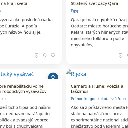
 na kraji sveta
Stratený svet oázy Qara
a
Egypt
vyzerá ako posledná čiarka
Qara je malá egyptská oáza p
e Eurázie. A podľa
Qattare: miesto horúceho p
ych názvov ňou aj je.
Kefara, starých hlinených sta
miestneho folklóru o počte
obyvateľov,…
beenhere
location_on
favorite
beenhere
loc
pin_drop
pre rehabilitáciu voľne
Carnaro a Fiume: Poézia a
ch robotických vysávačov
fašizmus
rsko
Prímorsko-gorskokotarská župa
deň ticho trpia pod našimi
Ako sa z prístavného mesta 
i, neúnavne narážajú do
stalo na pätnásť mesiacov
oličiek a zvádzajú vopred
experimentálne nacionalistic
ný boj s chuchvalcami
kniežatstvo pod vedením Gab