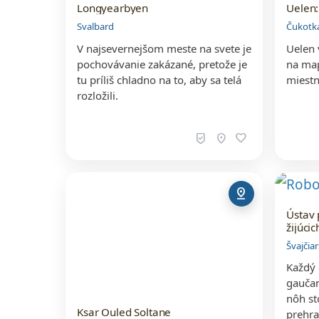
Longyearbyen
Uelen:
Svalbard
Čukotk
V najsevernejšom meste na svete je
Uelen 
pochovávanie zakázané, pretože je
na map
tu príliš chladno na to, aby sa telá
miestn
rozložili.
beenhere
location_on
favorite
pin_drop
Ústav 
žijúci
Švajčia
Každý 
gaučam
nôh st
Ksar Ouled Soltane
prehra