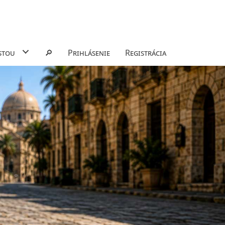
stou
🔎
Prihlásenie
Registrácia