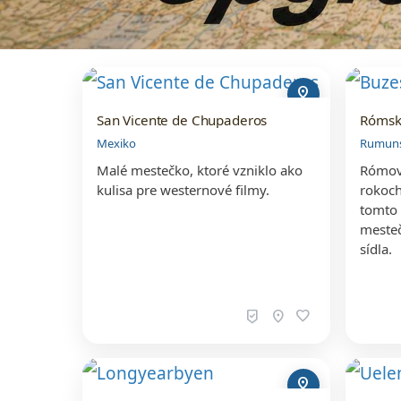
pin_drop
San Vicente de Chupaderos
Rómske
Mexiko
Rumun
Malé mestečko, ktoré vzniklo ako
Rómovi
kulisa pre westernové filmy.
rokoch
tomto
mesteč
sídla.
beenhere
location_on
favorite
pin_drop