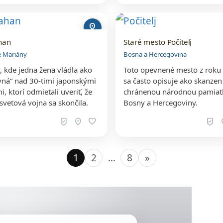
pin_drop
han
Staré mesto Počitelj
é Mariány
Bosna a Hercegovina
, kde jedna žena vládla ako
Toto opevnené mesto z roku
vná“ nad 30-timi japonskými
sa často opisuje ako skanzen 
i, ktorí odmietali uveriť, že
chránenou národnou pamia
svetová vojna sa skončila.
Bosny a Hercegoviny.
beenhere
location_on
favorite
beenhere
loc
1
2
…
8
»