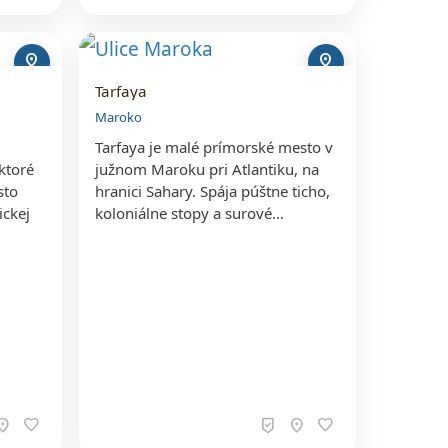
pin_drop
pin_drop
Tarfaya
Maroko
Tarfaya je malé prímorské mesto v
ktoré
južnom Maroku pri Atlantiku, na
sto
hranici Sahary. Spája púštne ticho,
ickej
koloniálne stopy a surové…
…
ation_on
favorite
beenhere
location_on
favorite