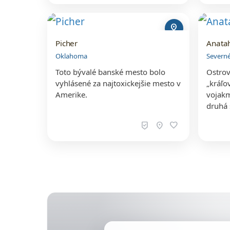
pin_drop
Picher
Anata
Oklahoma
Severn
Toto bývalé banské mesto bolo
Ostrov
vyhlásené za najtoxickejšie mesto v
„kráľo
Amerike.
vojakm
druhá 
beenhere
location_on
favorite