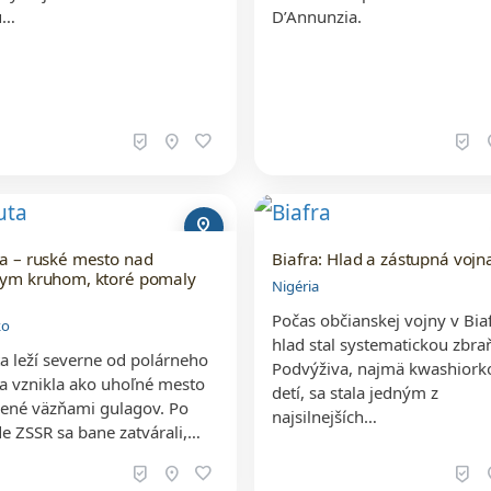
u…
D’Annunzia.
beenhere
location_on
favorite
beenhere
loc
pin_drop
a – ruské mesto nad
Biafra: Hlad a zástupná vojn
nym kruhom, ktoré pomaly
Nigéria
Počas občianskej vojny v Bia
ko
hlad stal systematickou zbra
a leží severne od polárneho
Podvýživa, najmä kwashiork
a vznikla ako uhoľné mesto
detí, sa stala jedným z
ené väzňami gulagov. Po
najsilnejších…
e ZSSR sa bane zatvárali,…
beenhere
location_on
favorite
beenhere
loc