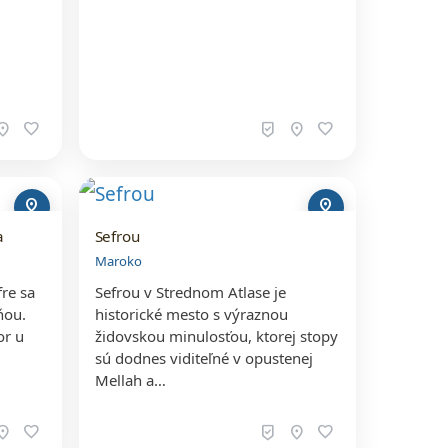
ation_on
favorite
beenhere
location_on
favorite
pin_drop
pin_drop
a
Sefrou
Maroko
fre sa
Sefrou v Strednom Atlase je
ňou.
historické mesto s výraznou
or u
židovskou minulosťou, ktorej stopy
sú dodnes viditeľné v opustenej
Mellah a…
ation_on
favorite
beenhere
location_on
favorite