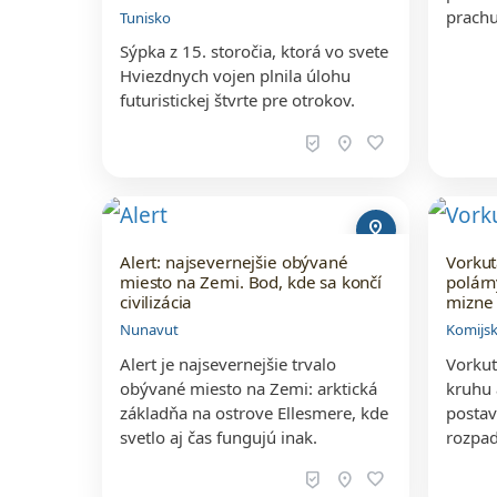
prach
Tunisko
Sýpka z 15. storočia, ktorá vo svete
Hviezdnych vojen plnila úlohu
futuristickej štvrte pre otrokov.
beenhere
location_on
favorite
pin_drop
Alert: najsevernejšie obývané
Vorkut
miesto na Zemi. Bod, kde sa končí
polár
civilizácia
mizne
Nunavut
Komijs
Alert je najsevernejšie trvalo
Vorkut
obývané miesto na Zemi: arktická
kruhu 
základňa na ostrove Ellesmere, kde
postav
svetlo aj čas fungujú inak.
rozpad
beenhere
location_on
favorite