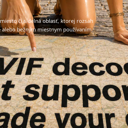
iesto či sídelná oblasť, ktorej rozsah
ne alebo bežným miestnym používaním.