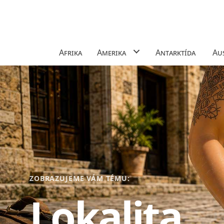
Afrika
Amerika
Antarktída
Aus
ZOBRAZUJEME VÁM TÉMU:
Lokalita