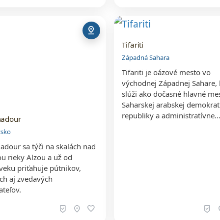
pin_drop
Tifariti
Západná Sahara
Tifariti je oázové mesto vo
východnej Západnej Sahare, 
slúži ako dočasné hlavné me
Saharskej arabskej demokrat
republiky a administratívne
adour
zsko
dour sa týči na skalách nad
ou rieky Alzou a už od
veku priťahuje pútnikov,
ich aj zvedavých
ateľov.
beenhere
location_on
favorite
beenhere
loc