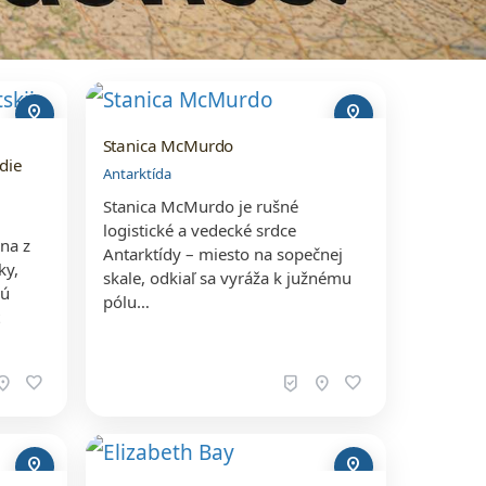
pin_drop
pin_drop
Stanica McMurdo
die
Antarktída
Stanica McMurdo je rušné
logistické a vedecké srdce
na z
Antarktídy – miesto na sopečnej
ky,
skale, odkiaľ sa vyráža k južnému
nú
pólu…
t
ation_on
favorite
beenhere
location_on
favorite
pin_drop
pin_drop