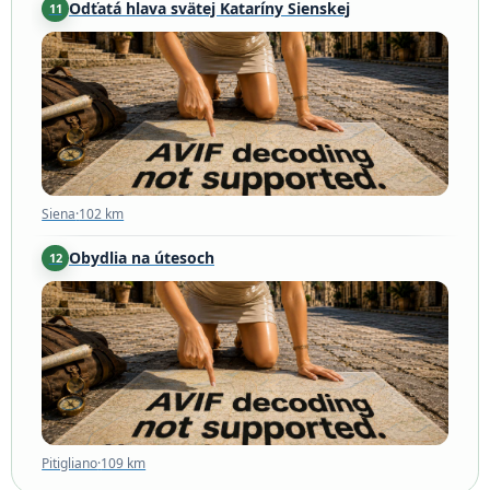
Odťatá hlava svätej Kataríny Sienskej
11
Siena
·
102 km
Siena
·
102 km
Obydlia na útesoch
12
Pitigliano
·
109 km
Pitigliano
·
109 km