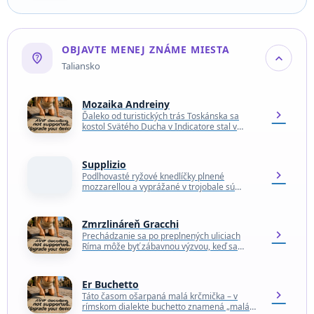
však to, čím sa veža…
OBJAVTE MENEJ ZNÁME MIESTA
not_listed_location
expand_more
Taliansko
Mozaika Andreiny
chevron_right
Ďaleko od turistických trás Toskánska sa
kostol Svätého Ducha v Indicatore stal v
poslednej dobe atrakciou pre milovníkov
mozaiky, umenia a zvedavých…
Supplizio
chevron_right
Podlhovasté ryžové knedlíčky plnené
mozzarellou a vyprážané v trojobale sú
rímskymi súrodencami sicílskych arancini a
príbuznými celej rodiny krokiet po celom
svete.…
Zmrzlináreň Gracchi
chevron_right
Prechádzanie sa po preplnených uliciach
Ríma môže byť zábavnou výzvou, keď sa
fanúšikovia rôznych trendy zmrzlinární, ako
Fatamorgana alebo Otaleg, hádajú o…
Er Buchetto
chevron_right
Táto časom ošarpaná malá krčmička – v
rímskom dialekte buchetto znamená „malá