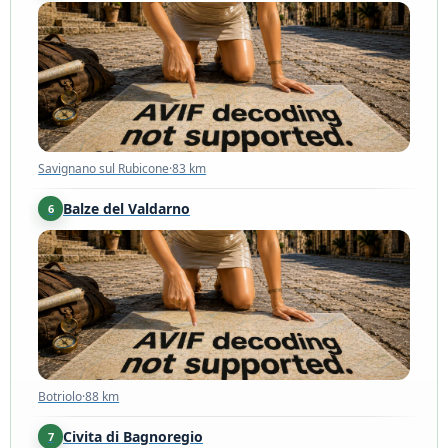
Savignano sul Rubicone
·
83 km
Savignano sul Rubicone
·
83 km
Balze del Valdarno
6
Botriolo
·
88 km
Botriolo
·
88 km
Civita di Bagnoregio
7