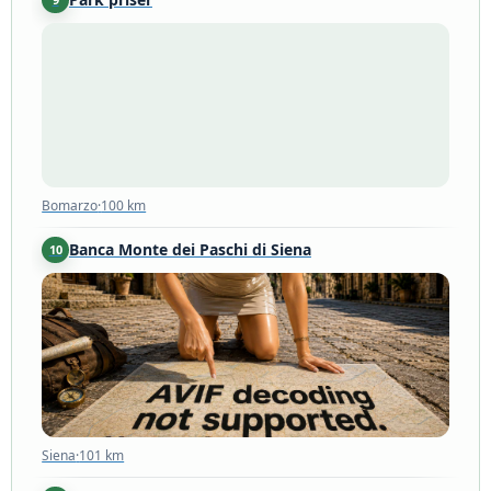
Bomarzo
·
100 km
Bomarzo
·
100 km
Banca Monte dei Paschi di Siena
10
Siena
·
101 km
Siena
·
101 km