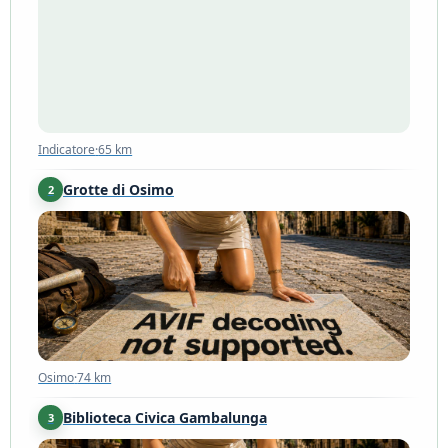
Indicatore
·
65 km
Indicatore
·
65 km
Grotte di Osimo
2
Osimo
·
74 km
Osimo
·
74 km
Biblioteca Civica Gambalunga
3