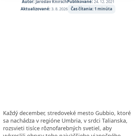
Autor:
Jaroslav Knirsch
Publikované:
24. 12. 2021
Aktualizované:
3. 8. 2026
Čas čítania:
1 minúta
Každý december, stredoveké mesto Gubbio, ktoré
sa nachádza v regióne Umbria, v srdci Talianska,
rozsvieti tisíce rôznofarebných svetiel, aby
vykreslili obrysy toho najväčšieho vianočného