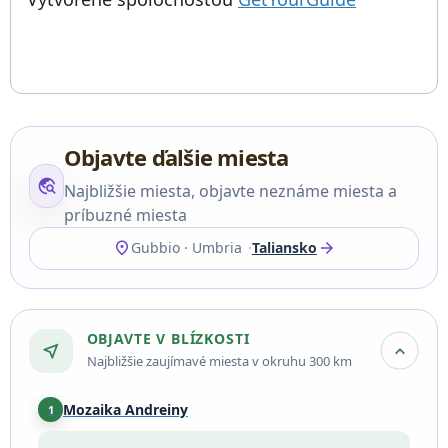
Objavte ďalšie miesta
travel_explore
Najbližšie miesta, objavte neznáme miesta a
príbuzné miesta
location_on
arrow_forward
Gubbio · Umbria
Taliansko
OBJAVTE V BLÍZKOSTI
near_me
expand_more
Najbližšie zaujímavé miesta v okruhu 300 km
Mozaika Andreiny
1