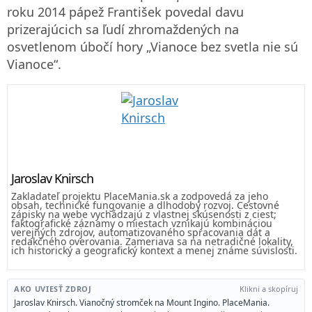
roku 2014 pápež František povedal davu
prizerajúcich sa ľudí zhromaždených na
osvetlenom úbočí hory „Vianoce bez svetla nie sú
Vianoce“.
Jaroslav Knirsch
Zakladateľ projektu PlaceMania.sk a zodpovedá za jeho
obsah, technické fungovanie a dlhodobý rozvoj. Cestovné
zápisky na webe vychádzajú z vlastnej skúsenosti z ciest;
faktografické záznamy o miestach vznikajú kombináciou
verejných zdrojov, automatizovaného spracovania dát a
redakčného overovania. Zameriava sa na netradičné lokality,
ich historický a geografický kontext a menej známe súvislosti.
AKO UVIESŤ ZDROJ
Klikni a skopíruj
Jaroslav Knirsch. Vianočný stromček na Mount Ingino. PlaceMania.