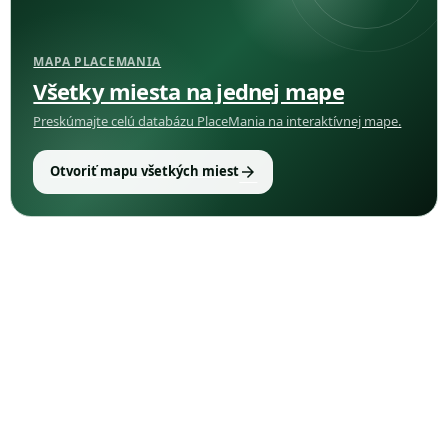
MAPA PLACEMANIA
Všetky miesta na jednej mape
Preskúmajte celú databázu PlaceMania na interaktívnej mape.
arrow_forward
Otvoriť mapu všetkých miest