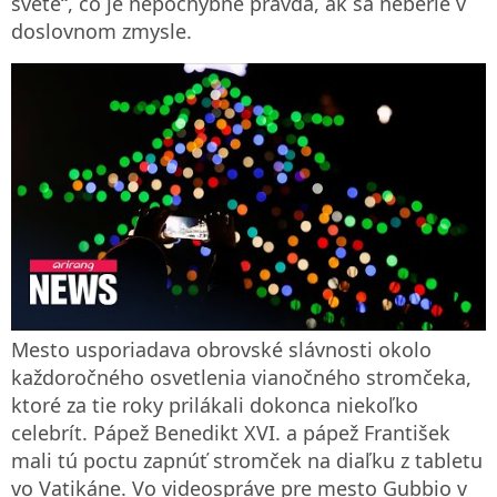
svete“, čo je nepochybne pravda, ak sa neberie v
doslovnom zmysle.
Mesto usporiadava obrovské slávnosti okolo
každoročného osvetlenia vianočného stromčeka,
ktoré za tie roky prilákali dokonca niekoľko
celebrít. Pápež Benedikt XVI. a pápež František
mali tú poctu zapnúť stromček na diaľku z tabletu
vo Vatikáne. Vo videospráve pre mesto Gubbio v