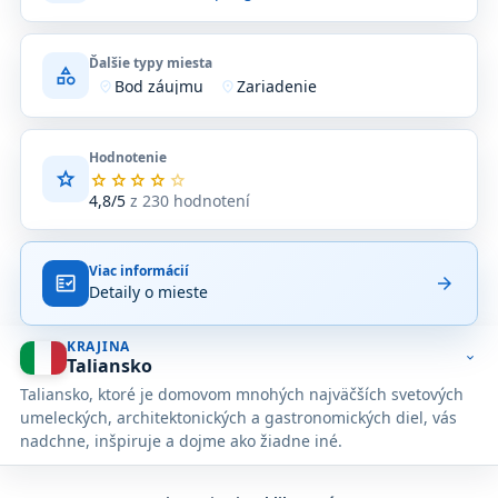
Ďalšie typy miesta
category
Bod záujmu
Zariadenie
where_to_vote
location_on
Hodnotenie
star
Priemerné
star
star
star
star
star
hodnotenie
4,8/5
z 230 hodnotení
4,8
z
5
Viac informácií
na
fact_check
arrow_forward
Detaily o mieste
základe
230
hodnotení
KRAJINA
na
expand_more
Taliansko
Google
Taliansko, ktoré je domovom mnohých najväčších svetových
Maps.
umeleckých, architektonických a gastronomických diel, vás
nadchne, inšpiruje a dojme ako žiadne iné.