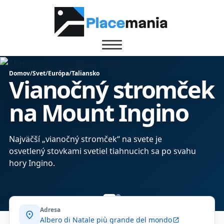
Domov
/
Svet
/
Európa
/
Taliansko
Vianočný stromček
na Mount Ingino
Najväčší „vianočný stromček“ na svete je
osvetlený stovkami svetiel tiahnucich sa po svahu
hory Ingino.
Adresa
location_on
Albero di Natale più grande del mondo
open_in_new