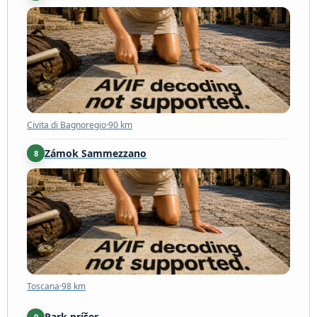
Civita di Bagnoregio
·
90 km
Civita di Bagnoregio
·
90 km
Zámok Sammezzano
8
Toscana
·
98 km
Toscana
·
98 km
Park príšer
9