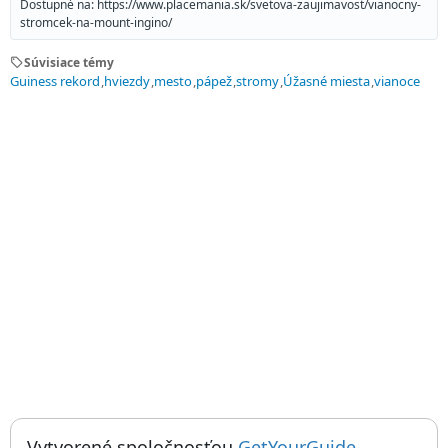
Dostupné na: https://www.placemania.sk/svetova-zaujimavost/vianocny-
stromcek-na-mount-ingino/
sell
Súvisiace témy
Guiness rekord
hviezdy
mesto
pápež
stromy
Úžasné miesta
vianoce
; otvorí sa
Things to do near Vianočný stromček na Mount Ingino, Albero di
Vytvorené spoločnosťou
GetYourGuide