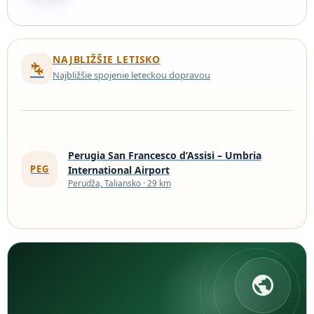
diera“ – v blízkosti stanice Termini, ktorá je od
roku…
NAJBLIŽŠIE LETISKO
connecting_airports
Najbližšie spojenie leteckou dopravou
Perugia San Francesco d’Assisi – Umbria
PEG
International Airport
Perudža, Taliansko · 29 km
public