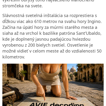
stromčeka na svete.
Slávnostná svetelná inštalácia sa rozprestiera s
dĺžkou viac ako 610 metrov na svahu hory Ingino.
Začína na úpätí hory za múrmi starého mesta a
siaha až na vrchol k bazilike patróna Sant’Ubaldo,
kde je doplnený jasnou padajúcou hviezdou
vyrobenou z 200 bielych svetiel. Osvetlenie je
možné vidieť v celom meste až do vzdialenosti 50
kilometrov.