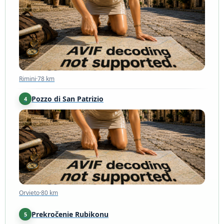
Rimini
·
78 km
Rimini
·
78 km
Pozzo di San Patrizio
4
Orvieto
·
80 km
Orvieto
·
80 km
Prekročenie Rubikonu
5