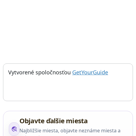
; otvorí sa
Things to do near Vodná elektráreň Ust-Kamenogorsk, Oskemen
Vytvorené spoločnosťou
GetYourGuide
Objavte ďalšie miesta
travel_explore
Najbližšie miesta, objavte neznáme miesta a