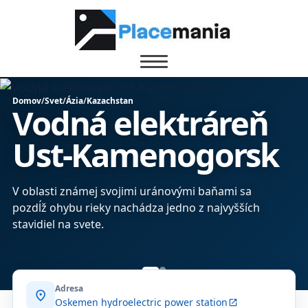
Domov
/
Svet
/
Ázia
/
Kazachstan
Vodná elektráreň
Ust-Kamenogorsk
V oblasti známej svojimi uránovými baňami sa
pozdĺž ohybu rieky nachádza jedno z najvyšších
stavidiel na svete.
Adresa
location_on
Oskemen hydroelectric power station
open_in_new