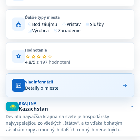
Ďalšie typy miesta
category
Bod záujmu
Prístav
Služby
where_to_vote
directions_boat
service_toolbox
Výrobca
Zariadenie
factory
location_on
Hodnotenie
star
Priemerné
star
star
star
star
star
hodnotenie
4,8/5
z 197 hodnotení
4,8
z
5
Viac informácií
na
fact_check
arrow_forward
Detaily o mieste
základe
197
hodnotení
KRAJINA
na
expand_more
Kazachstan
Google
Deviata najväčšia krajina na svete je hospodársky
Maps.
najvyspelejšou zo všetkých „štátov“, a to vďaka bohatým
zásobám ropy a mnohých ďalších cenných nerastných
surovín. Vďaka týmto peniazom sa hlavné mesto Nur-Sultan