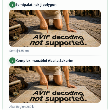
Semipalatinskij polygon
6
Semej
·
185 km
Semej
·
185 km
Komplex mauzóleí Abai a Šakarim
7
Abai Region
·
260 km
Abai Region
·
260 km