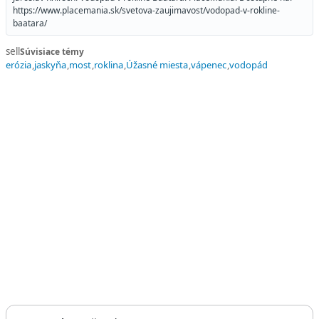
https://www.placemania.sk/svetova-zaujimavost/vodopad-v-rokline-
baatara/
sell
Súvisiace témy
erózia
jaskyňa
most
roklina
Úžasné miesta
vápenec
vodopád