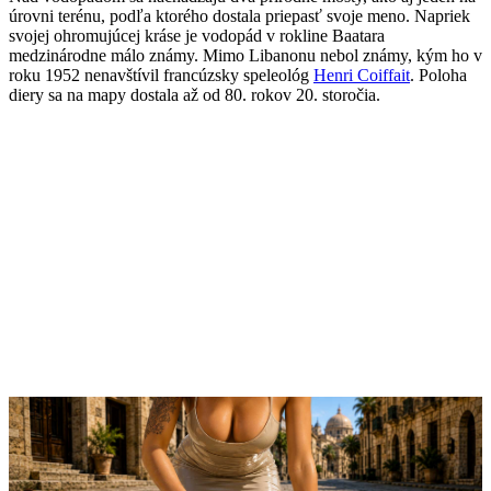
úrovni terénu, podľa ktorého dostala priepasť svoje meno. Napriek
svojej ohromujúcej kráse je vodopád v rokline Baatara
medzinárodne málo známy. Mimo Libanonu nebol známy, kým ho v
roku 1952 nenavštívil francúzsky speleológ
Henri Coiffait
. Poloha
diery sa na mapy dostala až od 80. rokov 20. storočia.