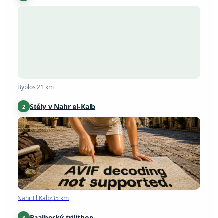
Byblos
·
21 km
Byblos
·
21 km
Stély v Nahr el-Kalb
2
Nahr El Kalb
·
35 km
Nahr El Kalb
·
35 km
Baalbecký trilithon
3