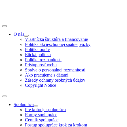
O nás
Vlastnícka štruktúra a financovanie
Politika akcieschopnej spätnej väzby
Politika opráv
Etická politika
Politika rozmanitosti
Prístupnosť webu
Správa o personálnej rozmanitosti
Ako pracujeme s dátami
Zásady ochrany osobných údajov
Copyright Notice
Spolupráca
Pre koho je spolupráca
Formy spolupráce
Cenník spolupráce
Postup spolupráce krok za krokom