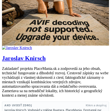
Jaroslav Knirsch
Zakladateľ projektu PlaceMania.sk a zodpovedá za jeho obsah,
technické fungovanie a dlhodobý rozvoj. Cestovné zápisky na webe
vychádzajú z vlastnej skúsenosti z ciest; faktografické záznamy o
miestach vznikajú kombináciou verejných zdrojov,
automatizovaného spracovania dát a redakčného overovania.
Zameriava sa na netradičné lokality, ich historický a geografický
kontext a menej známe súvislosti.
AKO UVIESŤ ZDROJ
Klikni a skopíruj
Jaroslav Knirsch. Vodopád v rokline Baatara. PlaceMania. Dostupné na: