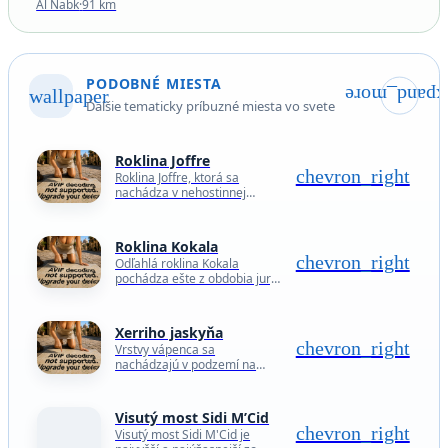
Al Nabk
·
91 km
PODOBNÉ MIESTA
wallpaper
expand_mor
Ďalšie tematicky príbuzné miesta vo svete
Roklina Joffre
chevron_right
Roklina Joffre, ktorá sa
nachádza v nehostinnej
krajine národného parku
Karijini v Západnej Austrálii,
je prírodným amfiteátrom
Roklina Kokala
nevídanej krásy a
chevron_right
Odľahlá roklina Kokala
geologického významu.…
pochádza ešte z obdobia jury.
Nachádza sa v
Mangystauskej oblasti
Kazachstanu a je výsledkom
Xerriho jaskyňa
posunu tektonických dosiek,
chevron_right
Vrstvy vápenca sa
ktoré vyniesli…
nachádzajú v podzemí na
celom území Maltských
ostrovov a vápenec je typický
tvorbou podzemných jaskýň
Visutý most Sidi M’Cid
so stalaktitmi a stalagmitmi.…
chevron_right
Visutý most Sidi M'Cid je