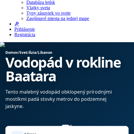
Databáza letísk
Vlajky sveta
Typy zásuviek vo svete
Zaujímavé miesta na jednej mape
🔎
Prihlásenie
Registrácia
Domov
/
Svet
/
Ázia
/
Libanon
Vodopád v rokline
Baatara
bo
Tento malebný vodopád obklopený prírodnými
mostíkmi padá stovky metrov do podzemnej
jaskyne.