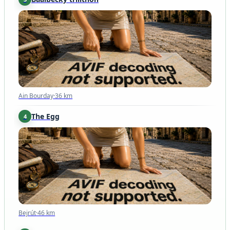
Ain Bourday
·
36 km
Ain Bourday
·
36 km
The Egg
4
Bejrút
·
46 km
Bejrút
·
46 km