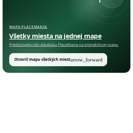
MAPA PLACEMANIA
Všetky miesta na jednej mape
Preskúmajte celú databázu PlaceMania na interaktívnej mape.
arrow_forward
Otvoriť mapu všetkých miest