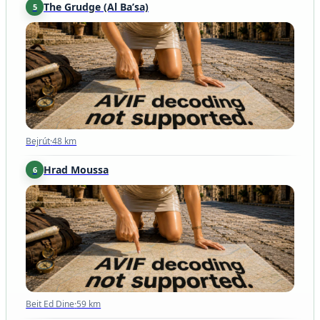
The Grudge (Al Ba’sa)
5
Bejrút
·
48 km
Bejrút
·
48 km
Hrad Moussa
6
Beit Ed Dine
·
59 km
Beit Ed Dine
·
59 km