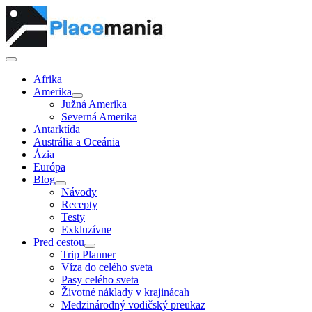
Afrika
Amerika
Južná Amerika
Severná Amerika
Antarktída
Austrália a Oceánia
Ázia
Európa
Blog
Návody
Recepty
Testy
Exkluzívne
Pred cestou
Trip Planner
Víza do celého sveta
Pasy celého sveta
Životné náklady v krajinácah
Medzinárodný vodičský preukaz