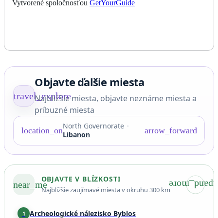
; otvorí sa v novej karte
Vytvorené spoločnosťou
GetYourGuide
Objavte ďalšie miesta
travel_explore
Najbližšie miesta, objavte neznáme miesta a
príbuzné miesta
North Governorate
location_on
arrow_forward
Libanon
OBJAVTE V BLÍZKOSTI
near_me
expand_mor
Najbližšie zaujímavé miesta v okruhu 300 km
Archeologické nálezisko Byblos
1