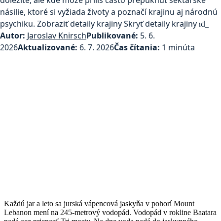
násilie, ktoré si vyžiada životy a poznačí krajinu aj národnú
psychiku.
Zobraziť detaily krajiny
Skryť detaily krajiny
expand_mo
Autor:
Jaroslav Knirsch
Publikované:
5. 6.
2026
Aktualizované:
6. 7. 2026
Čas čítania:
1 minúta
Každú jar a leto sa jurská vápencová jaskyňa v pohorí Mount
Lebanon mení na 245-metrový vodopád. Vodopád v rokline Baatara