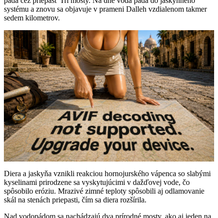
padá cez priepasť Tri mosty. Na dne voda padá do jaskynného
systému a znovu sa objavuje v prameni Dalleh vzdialenom takmer
sedem kilometrov.
Diera a jaskyňa vznikli reakciou hornojurského vápenca so slabými
kyselinami prirodzene sa vyskytujúcimi v dažďovej vode, čo
spôsobilo eróziu. Mrazivé zimné teploty spôsobili aj odlamovanie
skál na stenách priepasti, čím sa diera rozšírila.
Nad vodopádom sa nachádzajú dva prírodné mosty, ako aj jeden na