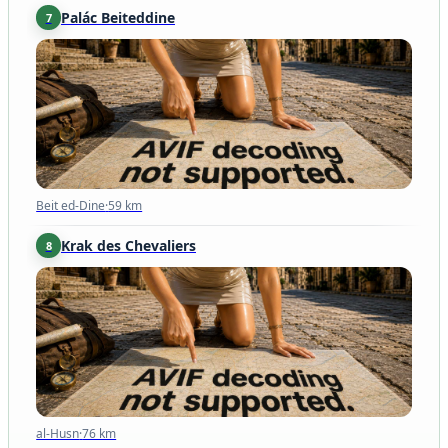
Palác Beiteddine
7
Beit ed-Dine
·
59 km
Beit ed-Dine
·
59 km
Krak des Chevaliers
8
al-Husn
·
76 km
al-Husn
·
76 km