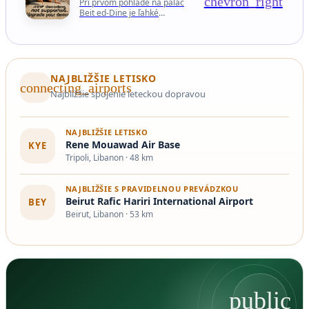
chevron_right
Pri prvom pohľade na palác
Beit ed-Dine je ľahké
pochopiť, prečo je vďaka
svojej prepracovanej
architektúre, historickým
mozaikám a neoceniteľnej
výzdobe považovaný…
NAJBLIŽŠIE LETISKO
connecting_airports
Najbližšie spojenie leteckou dopravou
NAJBLIŽŠIE LETISKO
Rene Mouawad Air Base
KYE
Tripoli, Libanon · 48 km
NAJBLIŽŠIE S PRAVIDELNOU PREVÁDZKOU
Beirut Rafic Hariri International Airport
BEY
Beirut, Libanon · 53 km
public