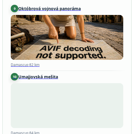
Októbrová vojnová panoráma
9
Damascus
·
82 km
Damascus
·
82 km
Umajjovská mešita
10
Damascus
·
84 km
Damascus
·
84 km