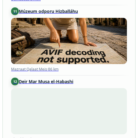
Múzeum odporu Hizballáhu
11
Mazraat Qalaat Meis
·
86 km
Mazraat Qalaat Meis
·
86 km
Deir Mar Musa el-Habashi
12
Al Nabk
·
91 km