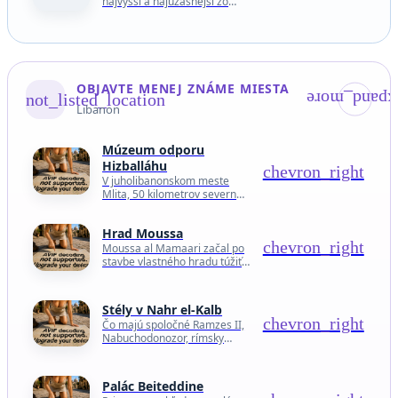
najvyšší a najúžasnejší zo
všetkých mostov v alžírskom
meste Constantine, ktoré sa
vďaka svojej jedinečnej a
malebnej…
OBJAVTE MENEJ ZNÁME MIESTA
not_listed_location
expand_mor
Libanon
Múzeum odporu
Hizballáhu
chevron_right
V juholibanonskom meste
Mlita, 50 kilometrov severne
od izraelsko-libanonskej
hranice, vytvorila militantná
Hrad Moussa
organizácia Hizballáh toto
chevron_right
múzeum na pamiatku bojov,
Moussa al Mamaari začal po
ktoré viedla proti…
stavbe vlastného hradu túžiť v
14 rokoch, teda v roku 1945.
Keď ho zbil učiteľ a vysmialo…
Stély v Nahr el-Kalb
chevron_right
Čo majú spoločné Ramzes II,
Nabuchodonozor, rímsky
cisár Caracalla a francúzsky
cisár Napoleon III? Okrem
toho, že boli dobyvateľmi a
Palác Beiteddine
vládcami, mali…