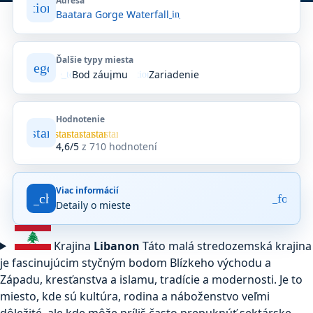
Adresa
location_on
Baatara Gorge Waterfall
open_in_new
Ďalšie typy miesta
category
Bod záujmu
Zariadenie
where_to_vote
location_on
Hodnotenie
star
Priemerné
star
star
star
star
star
hodnotenie
4,6/5
z 710 hodnotení
4,6
z
5
Viac informácií
na
fact_check
arrow_forwar
Detaily o mieste
základe
710
hodnotení
Krajina
Libanon
Táto malá stredozemská krajina
na
Google
je fascinujúcim styčným bodom Blízkeho východu a
Maps.
Západu, kresťanstva a islamu, tradície a modernosti. Je to
miesto, kde sú kultúra, rodina a náboženstvo veľmi
dôležité, ale kde môže príliš často prepuknúť sektárske