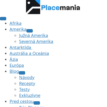
Afrika
Amerika
Južná Amerika
Severná Amerika
Antarktída
Austrália a Oceánia
Ázia
Európa
Blog
Návody
Recepty
Testy
Exkluzívne
Pred cestou