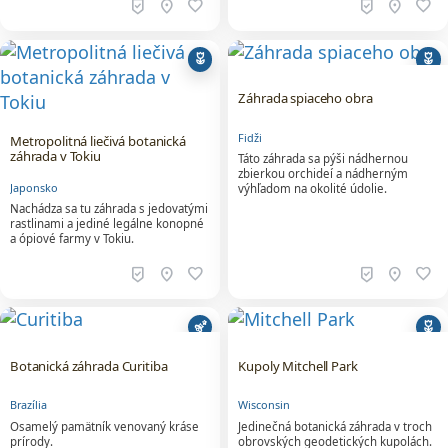
beenhere
location_on
favorite
beenhere
location_on
favorite
deceased
deceased
Záhrada spiaceho obra
Fidži
Metropolitná liečivá botanická
záhrada v Tokiu
Táto záhrada sa pýši nádhernou
zbierkou orchideí a nádherným
Japonsko
výhľadom na okolité údolie.
Nachádza sa tu záhrada s jedovatými
rastlinami a jediné legálne konopné
a ópiové farmy v Tokiu.
beenhere
location_on
favorite
beenhere
location_on
favorite
emoji_nature
deceased
Botanická záhrada Curitiba
Kupoly Mitchell Park
Brazília
Wisconsin
Osamelý pamätník venovaný kráse
Jedinečná botanická záhrada v troch
prírody.
obrovských geodetických kupolách.