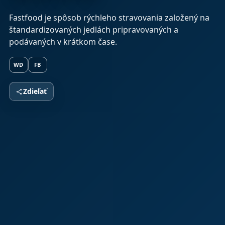
Fastfood je spôsob rýchleho stravovania založený na
štandardizovaných jedlách pripravovaných a
podávaných v krátkom čase.
WD
FB
Zdieľať
share