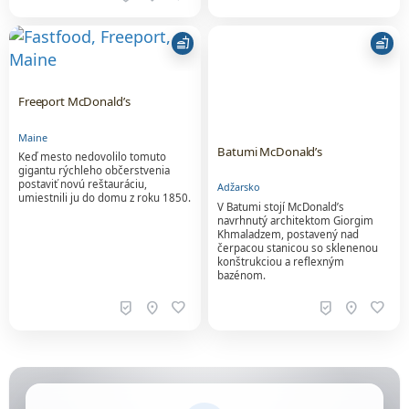
fastfood
fastfood
Freeport McDonald’s
Maine
Batumi McDonald’s
Keď mesto nedovolilo tomuto
gigantu rýchleho občerstvenia
postaviť novú reštauráciu,
Adžarsko
umiestnili ju do domu z roku 1850.
V Batumi stojí McDonald’s
navrhnutý architektom Giorgim
Khmaladzem, postavený nad
čerpacou stanicou so sklenenou
konštrukciou a reflexným
bazénom.
beenhere
location_on
favorite
beenhere
location_on
favorite