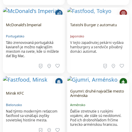
fastfood
cancel
McDonald’s Imperial
Tateishi Burger z automatu
Portugalsko
Japonsko
Táto zrenovovaná portugalská
V tejto zapadnutej pekárni vydáva
kaviareň je možno najkrajším
hamburgery a sendviče pôvabný
miestom na svete, kde si môžete
domáci automat.
dať Big Mac.
beenhere
location_on
favorite
beenhere
location_on
favorite
apartment
flight
Gyumri: druhé najväčšie mesto
Minsk KFC
Arménska
Bielorusko
Arménsko
Nad týmto moderným reťazcom
Ďalšie stretnutie s ruskými
fastfood sa vznášajú zvyšky
vojakmi, ale stále sú neoblomní.
sovietskej histórie mesta.
Pod ich drobnohľadom frčíme
turecko-arménskou hranicou.
beenhere
location_on
favorite