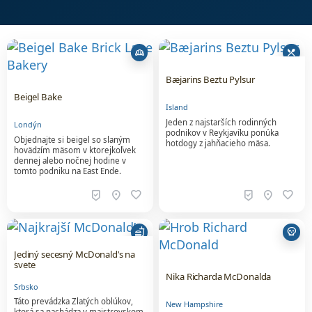
bakery_dining
local_dining
Bæjarins Beztu Pylsur
Beigel Bake
Island
Jeden z najstarších rodinných
Londýn
podnikov v Reykjavíku ponúka
Objednajte si beigel so slaným
hotdogy z jahňacieho mäsa.
hovädzím mäsom v ktorejkoľvek
dennej alebo nočnej hodine v
tomto podniku na East Ende.
beenhere
location_on
favorite
beenhere
location_on
favorite
fastfood
skull
Jediný secesný McDonald’s na
svete
Nika Richarda McDonalda
Srbsko
Táto prevádzka Zlatých oblúkov,
New Hampshire
ktorá sa nachádza v majstrovskom