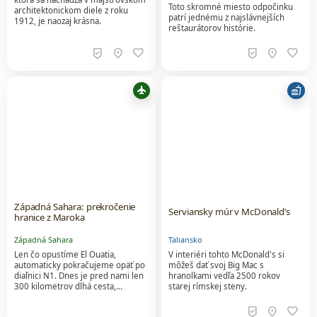
Toto skromné miesto odpočinku
architektonickom diele z roku
patrí jednému z najslávnejších
1912, je naozaj krásna.
reštaurátorov histórie.
beenhere
location_on
favorite
beenhere
location_on
favorite
flight
fastfood
Západná Sahara: prekročenie
hranice z Maroka
Západná Sahara
Len čo opustíme El Ouatia,
automaticky pokračujeme opäť po
diaľnici N1. Dnes je pred nami len
Serviansky múr v McDonald’s
300 kilometrov dlhá cesta,…
Taliansko
V interiéri tohto McDonald's si
môžeš dať svoj Big Mac s
hranolkami vedľa 2500 rokov
starej rímskej steny.
beenhere
location_on
favorite