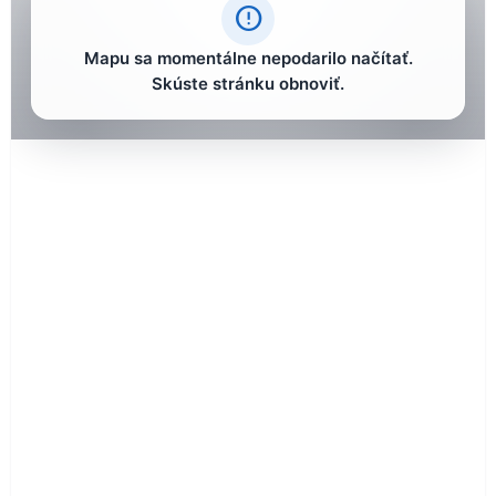
error_outline
Mapu sa momentálne nepodarilo načítať.
Skúste stránku obnoviť.