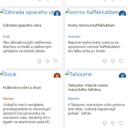
deceased
altitude
Záhrada spiaceho obra
Kvety ostrova Kaffeklubben
Fidži
Grónsko
Táto záhrada sa pýši nádhernou
Najsevernejšie kvety sveta sa na
zbierkou orchideí a nádherným
opustenom ostrove Kaffeklubben
výhľadom na okolité údolie.
len ťažko držia pri živote.
beenhere
location_on
favorite
beenhere
location_on
favorite
workspace_premium
pin_drop
Taliouine: Hlavné mesto
Kráľovstvo vôní a chutí
marockého šafránu
Maroko
Maroko
„Pokiaľ tu niečo nenájdete,
V Taliouine, marockom srdci pohoria
prevdepodobne to neexistuje!“
Anti-Atlas, rozkvitá najvzácnejší
upozorní ma sprievodca na
poklad - šafrán.
miestnom súku. Nedeľný trh v
Agadir na atlantickom pobreží…
beenhere
location_on
favorite