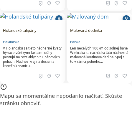
beenhere
location_on
favorite
beenhere
location_on
favorite
deceased
pin_drop
Holandské tulipány
Maľovaná dedinka
Holandsko
Poľsko
V Holandsku sa tieto nádherné kvety
Len necelých 100km od soľnej bane
hýriace všetkými farbami dúhy
Wieliczka sa nachádza táto nádherná
pestujú na rozsiahlych tulipánových
maľovaná kvetinová dedina. Spoj si
poliach. Nadnes krajina dosiahla
to v rámci jedného…
konečnú hranicu…
beenhere
location_on
favorite
beenhere
location_on
favorite
error_outline
Mapu sa momentálne nepodarilo načítať. Skúste
stránku obnoviť.