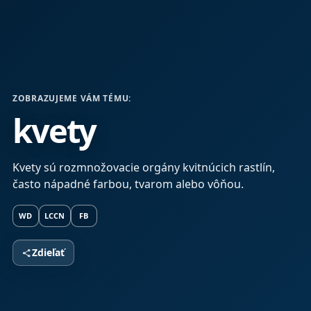
ZOBRAZUJEME VÁM TÉMU:
kvety
Kvety sú rozmnožovacie orgány kvitnúcich rastlín,
často nápadné farbou, tvarom alebo vôňou.
WD
LCCN
FB
Zdieľať
share