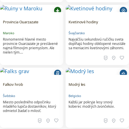
flight
explore
Provincia Ouarzazate
Kvetinové hodiny
Maroko
Švajčiarsko
Rovnomenné hlavné mesto
Najväčšiu sekundovú ručičku sveta
provincie Ouarzazate je preslávené
dopĺňajú hodiny obklopené neustále
najmä filmovým priemyslom. Ale
sa meniacimi kvetinovými záhonmi.
nielen tým....
beenhere
location_on
favorite
receipt_long
terrain
Falkov hrob
Modrý les
Švédsko
Belgicko
Miesto posledného odpočinku
Každú jar pokryje lesy snový
mladého lupiča dostavníkov, ktorý
koberec modrých zvončekov.
odmietol žiadať o milosť.
beenhere
location_on
favorite
beenhere
location_on
favorite