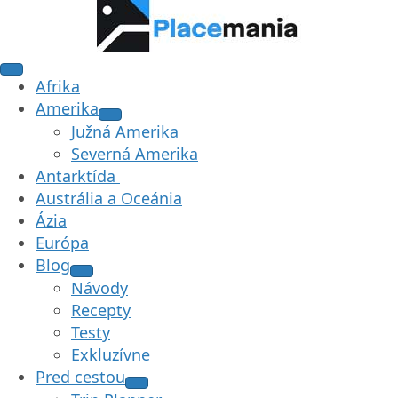
Afrika
Amerika
Južná Amerika
Severná Amerika
Antarktída
Austrália a Oceánia
Ázia
Európa
Blog
Návody
Recepty
Testy
Exkluzívne
Pred cestou