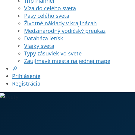
Trip Planner
Víza do celého sveta
Pasy celého sveta
Životné náklady v krajinácah
Medzinárodný vodičský preukaz
Databáza letísk
Vlajky sveta
Typy zásuviek vo svete
Zaujímavé miesta na jednej mape
🔎
Prihlásenie
Registrácia