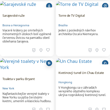
park
explore
Sarajevské ruže
Torre de TV Digital
Bosna a Hercegovina
Brazília
Viaceré krátery po smrteľných
Jeden z posledných návrhov
mínometných útokoch boli vyplnené
architekta Oscara Niemeyera.
červenou živicou na pamiatku obetí
obliehania Sarajeva.
beenhere
location_on
favorite
beenhere
location_on
favorite
wc
landscape_2
Kvetinový tunel Un Chau Estate
Toaleta v parku Bryant
Hongkong
V Hongkongu sa v záhradách
New York
verejného obytného komplexu
Najfantastickejšie verejné toalety v
ukrýva rozprávkový kvetinový tunel.
New Yorku sa pýšia čerstvými
kvetmi, umením a klasickou hudbou.
beenhere
location_on
favorite
beenhere
location_on
favorite