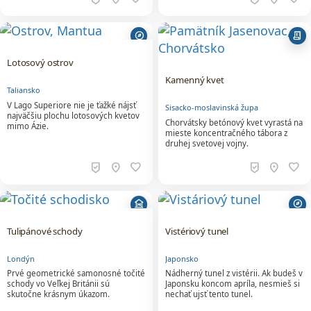
explore
receipt_long
Lotosový ostrov
Kamenný kvet
Taliansko
V Lago Superiore nie je ťažké nájsť
Sisacko-moslavinská župa
najväčšiu plochu lotosových kvetov
Chorvátsky betónový kvet vyrastá na
mimo Ázie.
mieste koncentračného tábora z
druhej svetovej vojny.
beenhere
location_on
favorite
beenhere
location_on
favorite
museum
explore
Tulipánové schody
Vistériový tunel
Londýn
Japonsko
Prvé geometrické samonosné točité
Nádherný tunel z vistérii. Ak budeš v
schody vo Veľkej Británii sú
Japonsku koncom apríla, nesmieš si
skutočne krásnym úkazom.
nechať ujsť tento tunel.