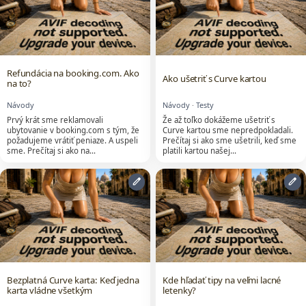
Refundácia na booking.com. Ako
Ako ušetriť s Curve kartou
na to?
Návody
Návody
·
Testy
Prvý krát sme reklamovali
Že až toľko dokážeme ušetriť s
ubytovanie v booking.com s tým, že
Curve kartou sme nepredpokladali.
požadujeme vrátiť peniaze. A uspeli
Prečítaj si ako sme ušetrili, keď sme
sme. Prečítaj si ako na…
platili kartou našej…
edit
edit
Bezplatná Curve karta: Keď jedna
Kde hľadať tipy na veľmi lacné
karta vládne všetkým
letenky?