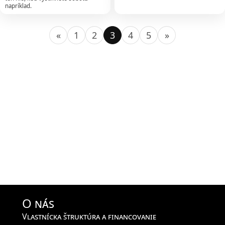
napríklad.
«
1
2
3
4
5
»
O nás
Vlastnícka štruktúra a financovanie