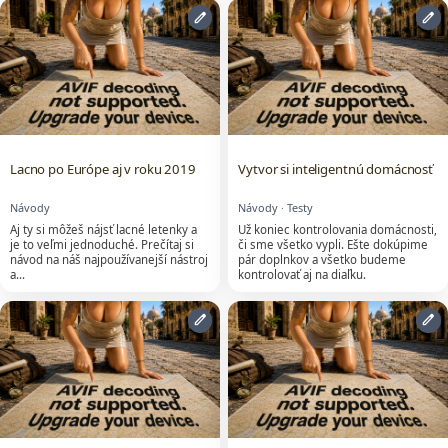
edit
edit
Lacno po Európe aj v roku 2019
Vytvor si inteligentnú domácnosť
Návody
Návody
·
Testy
Aj ty si môžeš nájsť lacné letenky a
Už koniec kontrolovania domácnosti,
je to veľmi jednoduché. Prečítaj si
či sme všetko vypli. Ešte dokúpime
návod na náš najpoužívanejší nástroj
pár doplnkov a všetko budeme
a…
kontrolovať aj na diaľku.
edit
edit