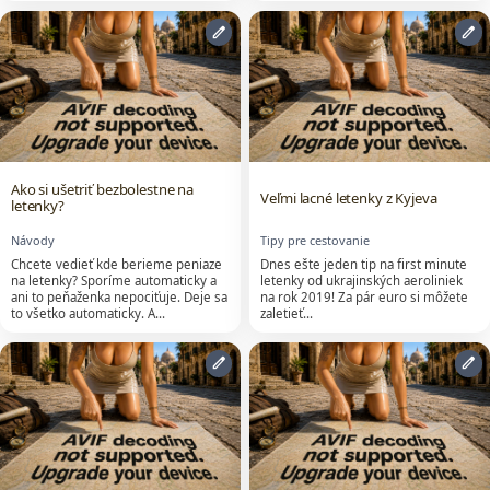
edit
edit
Ako si ušetriť bezbolestne na
Veľmi lacné letenky z Kyjeva
letenky?
Návody
Tipy pre cestovanie
Chcete vedieť kde berieme peniaze
Dnes ešte jeden tip na first minute
na letenky? Sporíme automaticky a
letenky od ukrajinských aeroliniek
ani to peňaženka nepociťuje. Deje sa
na rok 2019! Za pár euro si môžete
to všetko automaticky. A…
zaletieť…
edit
edit