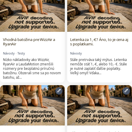
Vhodná batožina pre WizzAir a
Letenka za 1,-€? Áno, to je cena aj
RyanAir
s poplatkami.
Návody
·
Testy
Návody
Nízko nákladovky ako WizzAir,
Stále pretrváva taký mýtus. Letenka
RyanAir a LaudaMotion zmenšili
nemôže stáť 1,-€, alebo 10,- €. Stále
rozmery pre bezplatnú príručnú
je nutné zaplatiť ďalšie poplatky.
batožinu. Obzerali sme sa po novom
Veľký omyl! Vďaka…
batohu, až…
edit
edit