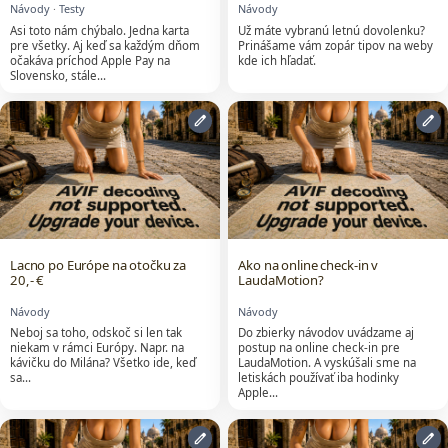
Návody
·
Testy
Návody
Asi toto nám chýbalo. Jedna karta
Už máte vybranú letnú dovolenku?
pre všetky. Aj keď sa každým dňom
Prinášame vám zopár tipov na weby
očakáva príchod Apple Pay na
kde ich hľadať.
Slovensko, stále…
edit
edit
Lacno po Európe na otočku za
Ako na online check-in v
20,- €
LaudaMotion?
Návody
Návody
Neboj sa toho, odskoč si len tak
Do zbierky návodov uvádzame aj
niekam v rámci Európy. Napr. na
postup na online check-in pre
kávičku do Milána? Všetko ide, keď
LaudaMotion. A vyskúšali sme na
sa…
letiskách používať iba hodinky
Apple…
edit
edit