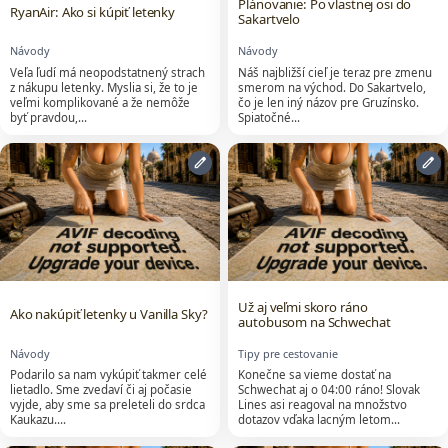
Plánovanie: Po vlastnej osi do
RyanAir: Ako si kúpiť letenky
Sakartvelo
Návody
Návody
Veľa ľudí má neopodstatnený strach
Náš najbližší cieľ je teraz pre zmenu
z nákupu letenky. Myslia si, že to je
smerom na východ. Do Sakartvelo,
veľmi komplikované a že nemôže
čo je len iný názov pre Gruzínsko.
byť pravdou,…
Spiatočné…
edit
edit
Už aj veľmi skoro ráno
Ako nakúpiť letenky u Vanilla Sky?
autobusom na Schwechat
Návody
Tipy pre cestovanie
Podarilo sa nam vykúpiť takmer celé
Konečne sa vieme dostať na
lietadlo. Sme zvedaví či aj počasie
Schwechat aj o 04:00 ráno! Slovak
vyjde, aby sme sa preleteli do srdca
Lines asi reagoval na množstvo
Kaukazu.…
dotazov vďaka lacným letom…