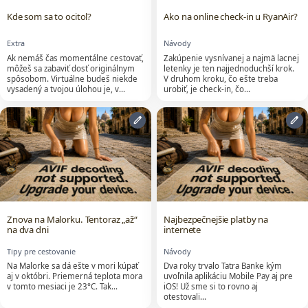
Kde som sa to ocitol?
Ako na online check-in u RyanAir?
Extra
Návody
Ak nemáš čas momentálne cestovať,
Zakúpenie vysnívanej a najmä lacnej
môžeš sa zabaviť dosť originálnym
letenky je ten najjednoduchší krok.
spôsobom. Virtuálne budeš niekde
V druhom kroku, čo ešte treba
vysadený a tvojou úlohou je, v…
urobiť, je check-in, čo…
edit
edit
Znova na Malorku. Tentoraz „až“
Najbezpečnejšie platby na
na dva dni
internete
Tipy pre cestovanie
Návody
Na Malorke sa dá ešte v mori kúpať
Dva roky trvalo Tatra Banke kým
aj v októbri. Priemerná teplota mora
uvoľnila aplikáciu Mobile Pay aj pre
v tomto mesiaci je 23°C. Tak…
iOS! Už sme si to rovno aj
otestovali…