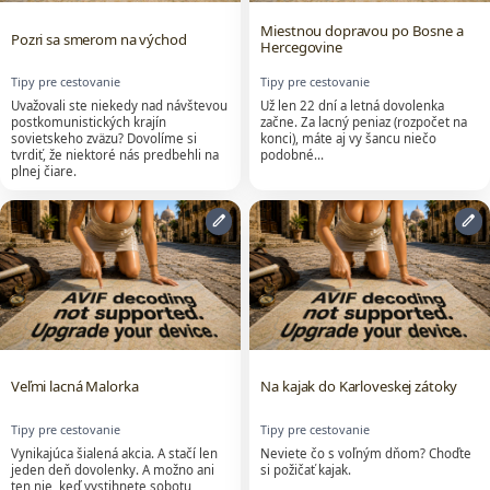
Miestnou dopravou po Bosne a
Pozri sa smerom na východ
Hercegovine
Tipy pre cestovanie
Tipy pre cestovanie
Uvažovali ste niekedy nad návštevou
Už len 22 dní a letná dovolenka
postkomunistických krajín
začne. Za lacný peniaz (rozpočet na
sovietskeho zväzu? Dovolíme si
konci), máte aj vy šancu niečo
tvrdiť, že niektoré nás predbehli na
podobné…
plnej čiare.
edit
edit
Veľmi lacná Malorka
Na kajak do Karloveskej zátoky
Tipy pre cestovanie
Tipy pre cestovanie
Vynikajúca šialená akcia. A stačí len
Neviete čo s voľným dňom? Choďte
jeden deň dovolenky. A možno ani
si požičať kajak.
ten nie, keď vystihnete sobotu