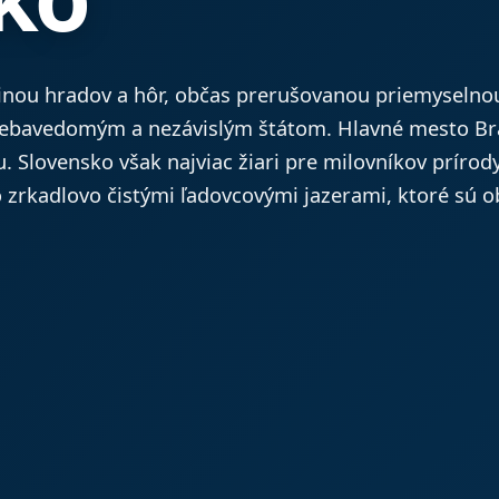
ajinou hradov a hôr, občas prerušovanou priemyselnou
sebavedomým a nezávislým štátom. Hlavné mesto Brat
. Slovensko však najviac žiari pre milovníkov prírod
zrkadlovo čistými ľadovcovými jazerami, ktoré sú ob