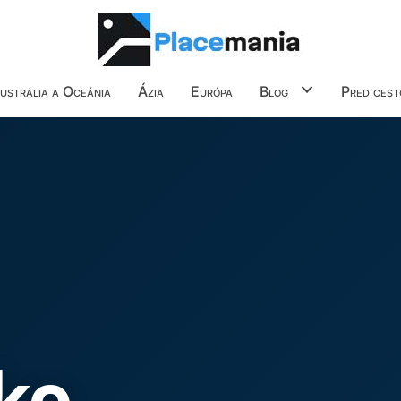
ustrália a Oceánia
Ázia
Európa
Blog
Pred cest
ko