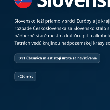
Slovensko leží priamo v srdci Európy a je kr
rozpade Československa sa Slovensko stalo 
nádherné staré mesto a kultúru pitia alkoholu
Tatrách vedú krajinou nadpozemskej krásy so 
91 úžasných miest stojí určite za navštívenie
location_on
Zdieľať
share