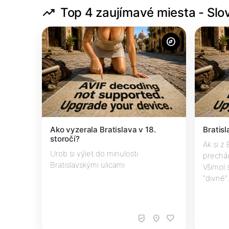
trending_up
Top 4 zaujímavé miesta - Slo
explore
Ako vyzerala Bratislava v 18.
Bratisl
storočí?
Ak si z 
Urob si výlet do minulosti
prechád
Bratislavskými ulicami
Všimol 
"divné
beenhere
location_on
favorite