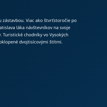
 zástavbou. Viac ako štvrťstoročie po
islava láka návštevníkov na svoje
y. Turistické chodníky vo Vysokých
klopené dvojtisícovými štítmi.