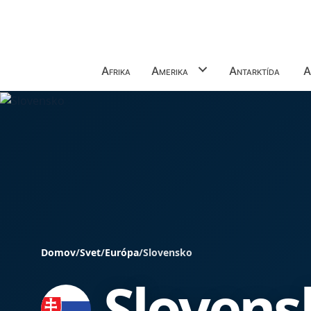
Afrika
Amerika
Antarktída
A
Domov
/
Svet
/
Európa
/
Slovensko
Slovens