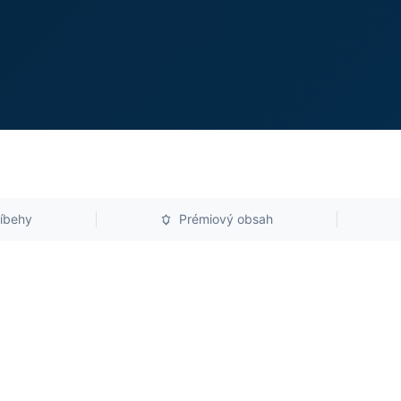
íbehy
Prémiový obsah