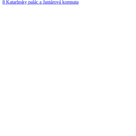
8
Katarínsky palác a Jantárová komnata