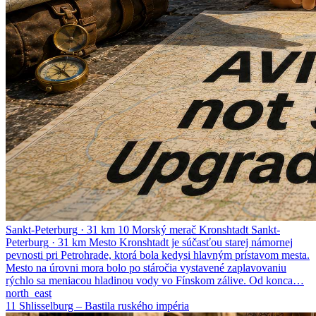
Sankt-Peterburg
·
31 km
10
Morský merač Kronshtadt
Sankt-
Peterburg
·
31 km
Mesto Kronshtadt je súčasťou starej námornej
pevnosti pri Petrohrade, ktorá bola kedysi hlavným prístavom mesta.
Mesto na úrovni mora bolo po stáročia vystavené zaplavovaniu
rýchlo sa meniacou hladinou vody vo Fínskom zálive. Od konca…
north_east
11
Shlisselburg – Bastila ruského impéria