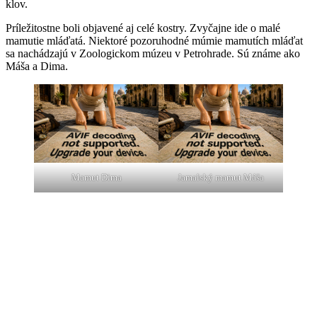
klov.
Príležitostne boli objavené aj celé kostry. Zvyčajne ide o malé
mamutie mláďatá. Niektoré pozoruhodné múmie mamutích mláďat
sa nachádzajú v Zoologickom múzeu v Petrohrade. Sú známe ako
Máša a Dima.
Mamut Dima
Jamalský mamut Máša