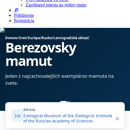
Zaujímavé miesta na jednej mape
🔎
Prihlásenie
Registrácia
Domov
/
Svet
/
Európa
/
Rusko
/
Leningradská oblasť
Berezovsky
mamut
bo
Jeden z najzachovalejších exemplárov mamuta na
svete.
Adresa
location_on
Zoological Museum of the Zoological Institute
open_in_new
of the Russian Academy of Sciences