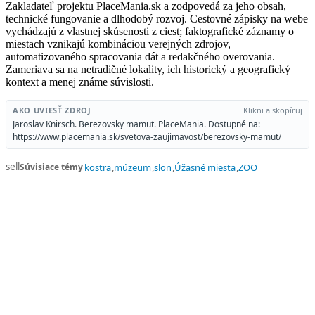
Zakladateľ projektu PlaceMania.sk a zodpovedá za jeho obsah,
technické fungovanie a dlhodobý rozvoj. Cestovné zápisky na webe
vychádzajú z vlastnej skúsenosti z ciest; faktografické záznamy o
miestach vznikajú kombináciou verejných zdrojov,
automatizovaného spracovania dát a redakčného overovania.
Zameriava sa na netradičné lokality, ich historický a geografický
kontext a menej známe súvislosti.
AKO UVIESŤ ZDROJ
Klikni a skopíruj
Jaroslav Knirsch. Berezovsky mamut. PlaceMania. Dostupné na:
https://www.placemania.sk/svetova-zaujimavost/berezovsky-mamut/
sell
Súvisiace témy
kostra
múzeum
slon
Úžasné miesta
ZOO