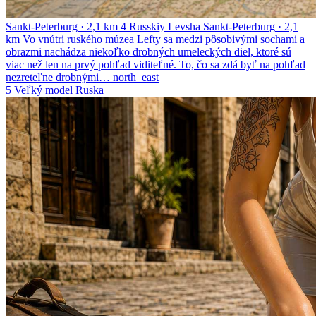
Sankt-Peterburg
·
2,1 km
4
Russkiy Levsha
Sankt-Peterburg
·
2,1
km
Vo vnútri ruského múzea Lefty sa medzi pôsobivými sochami a
obrazmi nachádza niekoľko drobných umeleckých diel, ktoré sú
viac než len na prvý pohľad viditeľné. To, čo sa zdá byť na pohľad
nezreteľne drobnými…
north_east
5
Veľký model Ruska