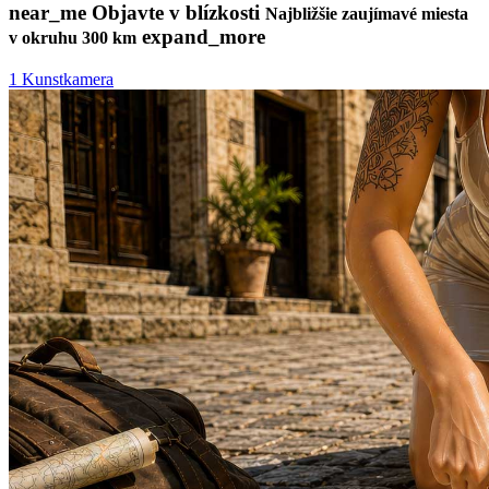
near_me
Objavte v blízkosti
Najbližšie zaujímavé miesta
expand_more
v okruhu 300 km
1
Kunstkamera