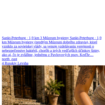
Sankt-Peterburg
·
1,9 km
3
Múzeum hygieny
Sankt-Peterburg
·
1,9
km
Múzeum hygieny (predtým Múzeum dobrého zdravia), ktoré
vzniklo za sovietskej vlády, sa venuje vzdelávaniu verejnosti o
nebezpečenstve baktérií, chorôb a iných vedľajších účinkov špiny,
ako aj, čo je zvláštne, jednému z Pavlovových psov. Keďže…
north_east
4
Russkiy Levsha