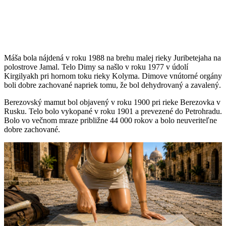
Máša bola nájdená v roku 1988 na brehu malej rieky Juribetejaha na
polostrove Jamal. Telo Dimy sa našlo v roku 1977 v údolí
Kirgilyakh pri hornom toku rieky Kolyma. Dimove vnútorné orgány
boli dobre zachované napriek tomu, že bol dehydrovaný a zavalený.
Berezovský mamut bol objavený v roku 1900 pri rieke Berezovka v
Rusku. Telo bolo vykopané v roku 1901 a prevezené do Petrohradu.
Bolo vo večnom mraze približne 44 000 rokov a bolo neuveriteľne
dobre zachované.