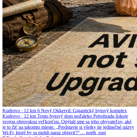
Kudrovo
·
12 km
6
Nový Okkervil: Gigantický bytový komplex
Kudrovo
·
12 km
Tento bytový dom neďaleko Petrohradu šokuje
svojou obrovskou veľkosťou. Opýtali sme sa jeho obyvateľov, aké
je to žiť na takomto mieste. „Predstavte si všetky tie jedinečné názvy
Wi-Fi, ktoré by sa mohli naraz objaviť!“…
north_east