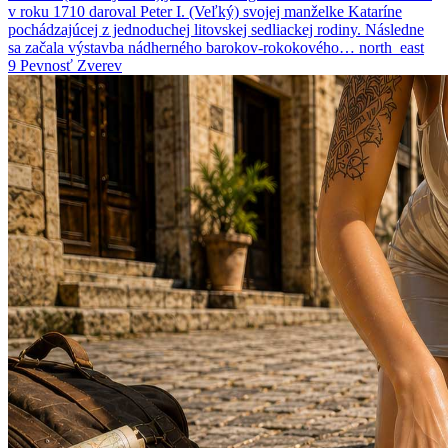
v roku 1710 daroval Peter I. (Veľký) svojej manželke Kataríne
pochádzajúcej z jednoduchej litovskej sedliackej rodiny. Následne
sa začala výstavba nádherného barokov-rokokového…
north_east
9
Pevnosť Zverev