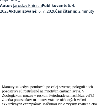
Autor:
Jaroslav Knirsch
Publikované:
6. 4.
2023
Aktualizované:
6. 7. 2026
Čas čítania:
2 minúty
Mamuty sa kedysi potulovali po celej severnej pologuli a ich
pozostatky sú roztrúsené na mnohých častiach sveta. V
Zoologickom múzeu v ruskom Petrohrade sa nachádza veľká
zbierka pozostatkov mamutov vrátane niektorých veľmi
exkluzívnych exemplárov. Väčšinou ide o zvyšky kostier alebo