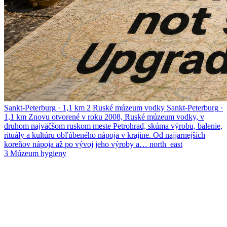
Sankt-Peterburg
·
1,1 km
2
Ruské múzeum vodky
Sankt-Peterburg
·
1,1 km
Znovu otvorené v roku 2008, Ruské múzeum vodky, v
druhom najväčšom ruskom meste Petrohrad, skúma výrobu, balenie,
rituály a kultúru obľúbeného nápoja v krajine. Od najjarnejších
koreňov nápoja až po vývoj jeho výroby a…
north_east
3
Múzeum hygieny