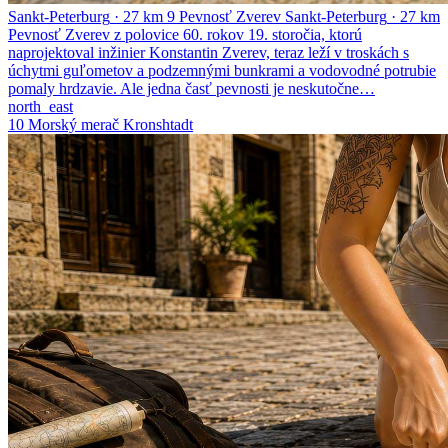
Sankt-Peterburg
·
27 km
9
Pevnosť Zverev
Sankt-Peterburg
·
27 km
Pevnosť Zverev z polovice 60. rokov 19. storočia, ktorú
naprojektoval inžinier Konstantin Zverev, teraz leží v troskách s
úchytmi guľometov a podzemnými bunkrami a vodovodné potrubie
pomaly hrdzavie. Ale jedna časť pevnosti je neskutočne…
north_east
10
Morský merač Kronshtadt