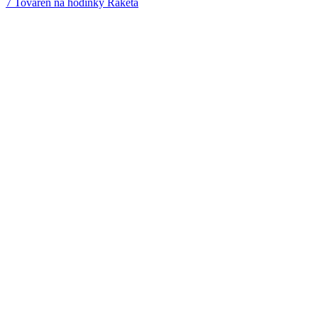
7
Továreň na hodinky Raketa