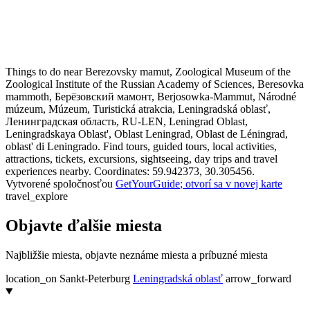
Things to do near Berezovsky mamut, Zoological Museum of the
Zoological Institute of the Russian Academy of Sciences, Beresovka
mammoth, Берёзовский мамонт, Berjosowka-Mammut, Národné
múzeum, Múzeum, Turistická atrakcia, Leningradská oblasť,
Ленинградская область, RU-LEN, Leningrad Oblast,
Leningradskaya Oblast', Oblast Leningrad, Oblast de Léningrad,
oblast' di Leningrado. Find tours, guided tours, local activities,
attractions, tickets, excursions, sightseeing, day trips and travel
experiences nearby. Coordinates: 59.942373, 30.305456.
Vytvorené spoločnosťou
GetYourGuide
; otvorí sa v novej karte
travel_explore
Objavte ďalšie miesta
Najbližšie miesta, objavte neznáme miesta a príbuzné miesta
location_on
Sankt-Peterburg
Leningradská oblasť
arrow_forward