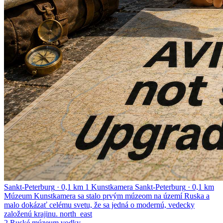
Sankt-Peterburg
·
0,1 km
1
Kunstkamera
Sankt-Peterburg
·
0,1 km
Múzeum Kunstkamera sa stalo prvým múzeom na území Ruska a
malo dokázať celému svetu, že sa jedná o modernú, vedecky
založenú krajinu.
north_east
2
Ruské múzeum vodky