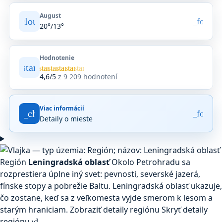
August
artly_cloudy_day
arrow_forwar
20°/13°
Hodnotenie
star
Priemerné
star
star
star
star
star
hodnotenie
4,6/5
z 9 209 hodnotení
4,6
z
5
Viac informácií
na
fact_check
arrow_forwar
Detaily o mieste
základe
9 209
hodnotení
na
Google
Región
Leningradská oblasť
Okolo Petrohradu sa
Maps.
rozprestiera úplne iný svet: pevnosti, severské jazerá,
fínske stopy a pobrežie Baltu. Leningradská oblasť ukazuje,
čo zostane, keď sa z veľkomesta vyjde smerom k lesom a
starým hraniciam.
Zobraziť detaily regiónu
Skryť detaily
regiónu
expand_more