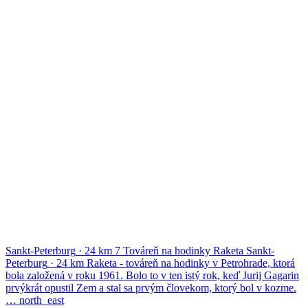
Sankt-Peterburg
·
24 km
7
Továreň na hodinky Raketa
Sankt-
Peterburg
·
24 km
Raketa - továreň na hodinky v Petrohrade, ktorá
bola založená v roku 1961. Bolo to v ten istý rok, keď Jurij Gagarin
prvýkrát opustil Zem a stal sa prvým človekom, ktorý bol v kozme.
…
north_east