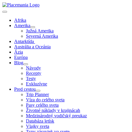
Afrika
Amerika
Južná Amerika
Severná Amerika
Antarktída
Austrália a Oceánia
Ázia
Európa
Blog
Návody
Recepty
Testy
Exkluzívne
Pred cestou
Trip Planner
Víza do celého sveta
Pasy celého sveta
Životné náklady v krajinácah
Medzinárodný vodičský preukaz
Databáza letísk
Vlajky sveta
Typy zásuviek vo svete