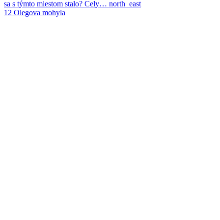
sa s týmto miestom stalo? Cely…
north_east
12
Olegova mohyla