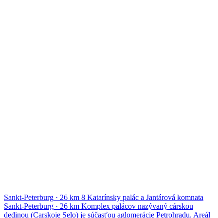
Sankt-Peterburg
·
26 km
8
Katarínsky palác a Jantárová komnata
Sankt-Peterburg
·
26 km
Komplex palácov nazývaný cárskou
dedinou (Carskoje Selo) je súčasťou aglomerácie Petrohradu. Areál