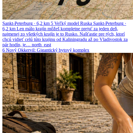
Sankt-Peterburg
·
6,2 km
5
Veľký model Ruska
Sankt-Peterburg
·
6,2 km
Len málo krajín môžeš kompletne prejsť za jeden deň,
najmenej zo všetkých krajín je to Rusko. Našťastie pre tých, ktorí
chcú vidieť celú túto krajinu od Kaliningradu až po Vladivostok za
pár hodín, je…
north_east
6
Nový Okkervil: Gigantický bytový komplex