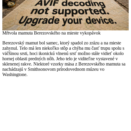
Mŕtvola mamuta Berezovského na mieste vykopávok
Berezovský mamut bol samec, ktorý spadol zo zrázu a na mieste
zahynul. Telo má len niekoľko stôp a chýba mu časť trupu spolu s
väčšinou srsti, hoci ikonickú vlnenú srsť možno stále vidieť okolo
hornej oblasti predných nôh. Jeho telo je viditeľne vystavené v
sklenenej rakve. Niektoré vzorky mäsa z Berezovského mamuta sa
nachádzajú v Smithsonovom prírodovednom múzeu vo
Washingtone.