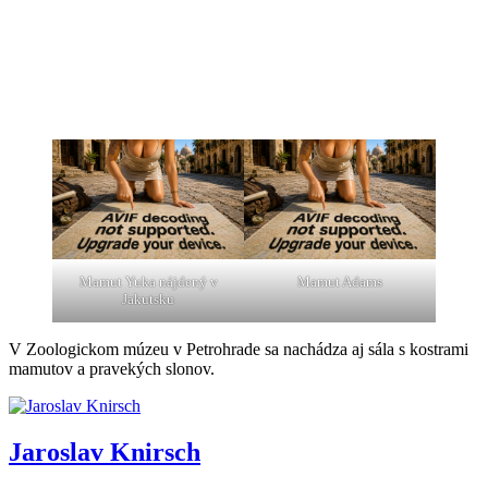
Mamut Yuka nájdený v
Mamut Adams
Jakutsku
V Zoologickom múzeu v Petrohrade sa nachádza aj sála s kostrami
mamutov a pravekých slonov.
Jaroslav Knirsch