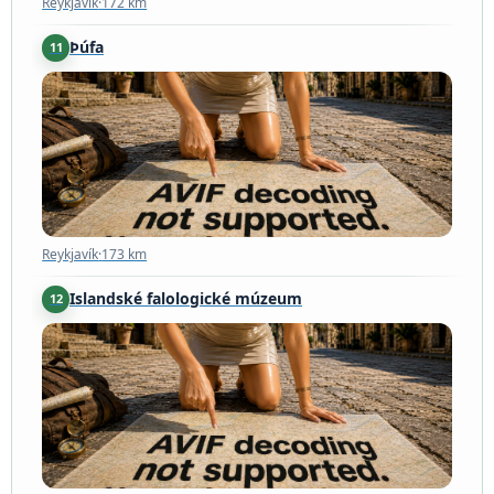
Reykjavík
·
172 km
Þúfa
11
Reykjavík
·
173 km
Reykjavík
·
173 km
Islandské falologické múzeum
12
Reykjavík
·
173 km