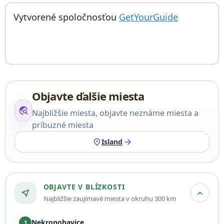
; otvorí sa
Things to do near Hvítserkur, Hvitserkur, Turistická atrakcia, I
Vytvorené spoločnosťou
GetYourGuide
Objavte ďalšie miesta
travel_explore
Najbližšie miesta, objavte neznáme miesta a
príbuzné miesta
location_on
arrow_forward
Island
OBJAVTE V BLÍZKOSTI
near_me
expand_more
Najbližšie zaujímavé miesta v okruhu 300 km
Nekronohavice
1