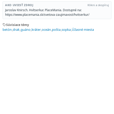
AKO UVIESŤ ZDROJ
Klikni a skopíruj
Jaroslav Knirsch. Hvítserkur. PlaceMania. Dostupné na:
https://www.placemania.sk/svetova-zaujimavost/hvitserkur/
sell
Súvisiace témy
betón
drak
guáno
kráter
oceán
pošta
sopka
Úžasné miesta