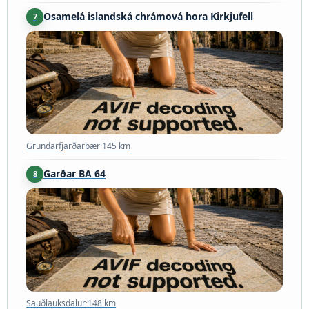
Osamelá islandská chrámová hora Kirkjufell
7
Grundarfjarðarbær
·
145 km
Grundarfjarðarbær
·
145 km
Garðar BA 64
8
Sauðlauksdalur
·
148 km
Sauðlauksdalur
·
148 km