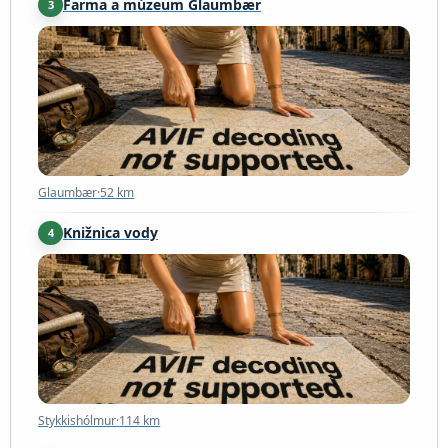
Farma a múzeum Glaumbær
3
Glaumbær
·
52 km
Glaumbær
·
52 km
Knižnica vody
4
Stykkishólmur
·
114 km
Stykkishólmur
·
114 km