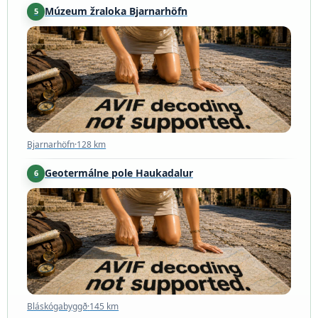
Múzeum žraloka Bjarnarhöfn
5
Bjarnarhöfn
·
128 km
Bjarnarhöfn
·
128 km
Geotermálne pole Haukadalur
6
Bláskógabyggð
·
145 km
Bláskógabyggð
·
145 km