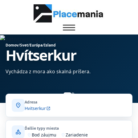
Domov
/
Svet
/
Európa
/
Island
Hvítserkur
Vychádza z mora ako skalná príšera.
Adresa
location_on
Hvitserkur
open_in_new
Ďalšie typy miesta
category
Bod záujmu
Zariadenie
where_to_vote
location_on