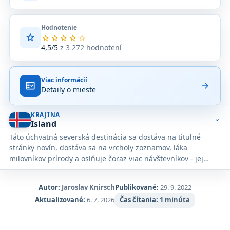
Hodnotenie
star
Priemerné
star
star
star
star
star
hodnotenie
4,5/5
z 3 272 hodnotení
4,5
z
5
Viac informácií
na
fact_check
arrow_forward
Detaily o mieste
základe
3 272
hodnotení
KRAJINA
na
expand_more
Island
Google
Táto úchvatná severská destinácia sa dostáva na titulné
Maps.
stránky novín, dostáva sa na vrcholy zoznamov, láka
milovníkov prírody a oslňuje čoraz viac návštevníkov - jej
talenty sú zdanlivo nekonečné.
Autor:
Jaroslav Knirsch
Publikované:
29. 9. 2022
Aktualizované:
6. 7. 2026
Čas čítania:
1 minúta