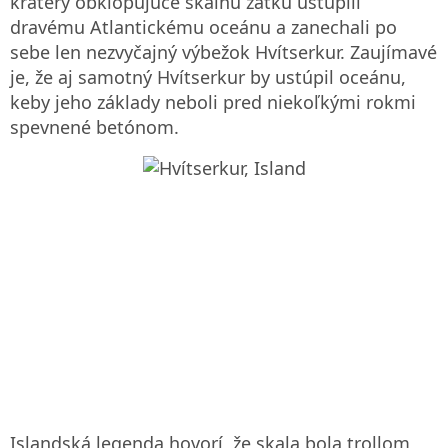
krátery obklopujúce skalnú zátku ustúpili
dravému Atlantickému oceánu a zanechali po
sebe len nezvyčajný výbežok Hvítserkur. Zaujímavé
je, že aj samotný Hvítserkur by ustúpil oceánu,
keby jeho základy neboli pred niekoľkými rokmi
spevnené betónom.
Islandská legenda hovorí, že skala bola trollom,