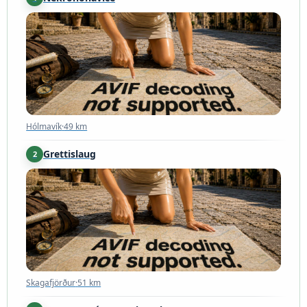
Hólmavík
·
49 km
Hólmavík
·
49 km
Grettislaug
2
Skagafjörður
·
51 km
Skagafjörður
·
51 km