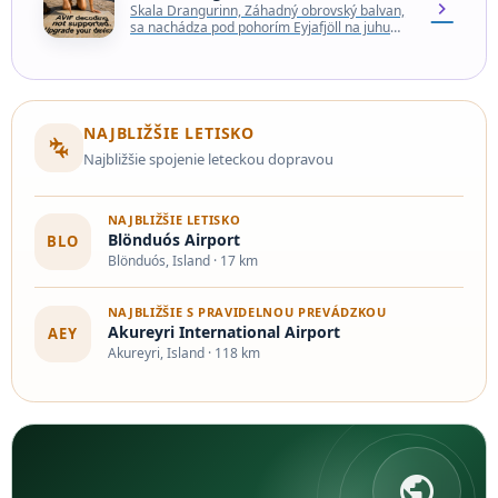
chevron_right
Skala Drangurinn, Záhadný obrovský balvan,
sa nachádza pod pohorím Eyjafjöll na juhu
Islandu. Podľa islandského folklóru sa tam
však nedostal prirodzenou cestou.…
NAJBLIŽŠIE LETISKO
connecting_airports
Najbližšie spojenie leteckou dopravou
NAJBLIŽŠIE LETISKO
Blönduós Airport
BLO
Blönduós, Island · 17 km
NAJBLIŽŠIE S PRAVIDELNOU PREVÁDZKOU
Akureyri International Airport
AEY
Akureyri, Island · 118 km
public