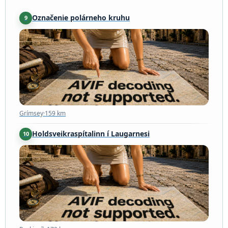
Označenie polárneho kruhu
9
Grímsey
·
159 km
Grímsey
·
159 km
Holdsveikraspítalinn í Laugarnesi
10
Reykjavík
·
172 km