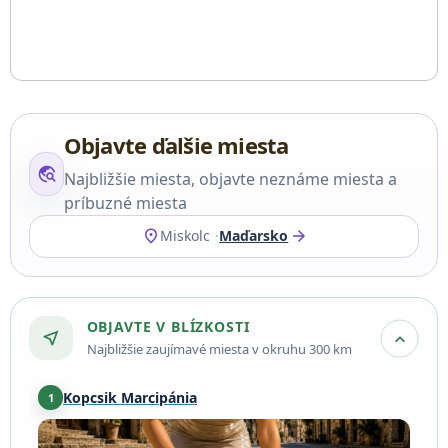
Objavte ďalšie miesta
travel_explore
Najbližšie miesta, objavte neznáme miesta a
príbuzné miesta
location_on
arrow_forward
Miskolc
Maďarsko
OBJAVTE V BLÍZKOSTI
near_me
expand_more
Najbližšie zaujímavé miesta v okruhu 300 km
Kopcsik Marcipánia
1
Eger
·
32 km