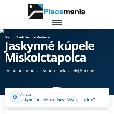
Domov
/
Svet
/
Európa
/
Maďarsko
Jaskynné kúpele
Miskolctapolca
Jediné prírodné jaskynné kúpele v celej Európe.
Adresa
location_on
Jaskynné kúpele a welness Miskolctapolca
open_in_new