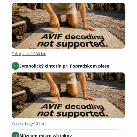
Zakarpatská
·
130 km
Zakarpatská
·
130 km
Symbolický cintorín pri Popradskom plese
10
Vysoké Tatry
·
131 km
Vysoké Tatry
·
131 km
Múzeum mikro zázrakov
11