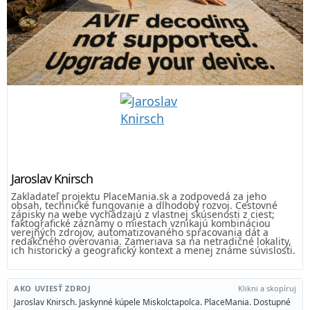
Jaroslav Knirsch
Zakladateľ projektu PlaceMania.sk a zodpovedá za jeho
obsah, technické fungovanie a dlhodobý rozvoj. Cestovné
zápisky na webe vychádzajú z vlastnej skúsenosti z ciest;
faktografické záznamy o miestach vznikajú kombináciou
verejných zdrojov, automatizovaného spracovania dát a
redakčného overovania. Zameriava sa na netradičné lokality,
ich historický a geografický kontext a menej známe súvislosti.
AKO UVIESŤ ZDROJ
Klikni a skopíruj
Jaroslav Knirsch. Jaskynné kúpele Miskolctapolca. PlaceMania. Dostupné