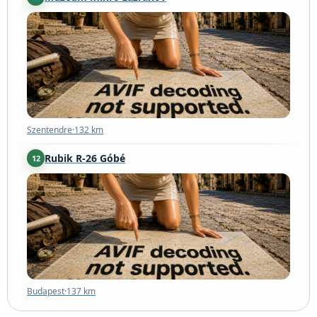
Szentendre
·
132 km
Szentendre
·
132 km
Rubik R-26 Góbé
12
Budapest
·
137 km
Budapest
·
137 km