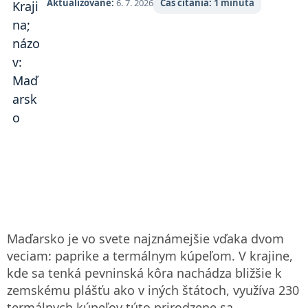
Aktualizované:
6. 7. 2026
Čas čítania:
1 minúta
Maďarsko je vo svete najznámejšie vďaka dvom
veciam: paprike a termálnym kúpeľom. V krajine,
kde sa tenká pevninská kôra nachádza bližšie k
zemskému plášťu ako v iných štátoch, využíva 230
termálnych kúpeľov túto prirodzene sa