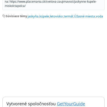
na: https://www.placemania.sk/svetova-zaujimavost/jaskynne-kupele-
miskolctapolca/
sell
Súvisiace témy
jaskyňa
kúpele
letovisko
termál
Úžasné miesta
voda
; otvorí sa
Things to do near Jaskynné kúpele Miskolctapolca, Jaskynné k
Vytvorené spoločnosťou
GetYourGuide