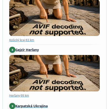
Košický kraj
·
83 km
Košický kraj
·
83 km
Gejzír Herľany
8
Herľany
·
99 km
Herľany
·
99 km
Karpatská Ukrajina
9