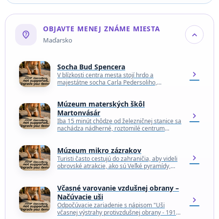
jedna…
OBJAVTE MENEJ ZNÁME MIESTA
not_listed_location
expand_more
Maďarsko
Socha Bud Spencera
chevron_right
V blízkosti centra mesta stojí hrdo a
majestátne socha Carla Pedersoliho,
známeho aj ako Bud Spencer. Bývalý
profesionálny plavec a vodný pólista…
Múzeum materských škôl
Martonvásár
chevron_right
Iba 15 minút chôdze od železničnej stanice sa
nachádza nádherné, roztomilé centrum
mestečka Martonvásár, v ktorom sa nachádza
aj pekné malé historické…
Múzeum mikro zázrakov
chevron_right
Turisti často cestujú do zahraničia, aby videli
obrovské atrakcie, ako sú Veľké pyramídy,
Tádž Mahal a Eiffelova veža. Ale na úzkej
ulici…
Včasné varovanie vzdušnej obrany –
Načúvacie uši
chevron_right
Odpočúvacie zariadenie s nápisom "Uši
včasnej výstrahy protivzdušnej obrany - 1917"