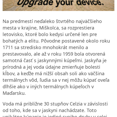
Na predmestí neďaleko štvrtého najväčšieho
mesta v krajine, Miškolca, sa rozprestiera
letovisko, ktoré bolo kedysi určené len pre
bohatých a elitu. Pôvodne postavené okolo roku
1711 sa stredisko mnohokrát menilo a
prestavovalo, ale až v roku 1959 bola otvorená
samotná časť s jaskynnými kúpeľmi. Jaskyňa je
prírodná a jej voda údajne zmierňuje bolesti
kĺbov, a keďže má nižší obsah soli ako väčšina
termálnych vôd, ľudia sa v nej môžu kúpať oveľa
dlhšie ako v iných termálnych kúpeľoch v
Maďarsku.
Voda má približne 30 stupňov Celzia v závislosti
od toho, kde sa v jaskyni nachádzate. Toto
unikátne kúpanie je jediné svojho druhu v celej