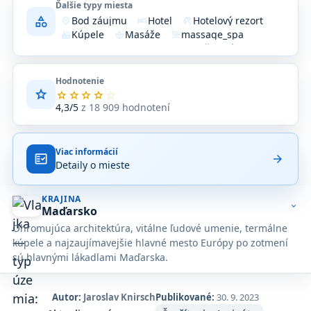
Ďalšie typy miesta
category
Bod záujmu
Hotel
Hotelový rezort
where_to_vote
hotel
beach_access
Kúpele
Masáže
massage_spa
hot_tub
spa
massage
Obchod
Potraviny
Reštaurácia
store
skillet
restaurant
Sauna
Služby
Ubytovanie
hot_tub
service_toolbox
hotel
Verejné kúpele
Zariadenie
Zdravie
bath_public_large
location_on
health_and_safety
Hodnotenie
star
Priemerné
star
star
star
star
star
hodnotenie
4,3/5
z 18 909 hodnotení
4,3
z
5
Viac informácií
na
fact_check
arrow_forward
Detaily o mieste
základe
18 909
hodnotení
KRAJINA
na
expand_more
Maďarsko
Google
Ohromujúca architektúra, vitálne ľudové umenie, termálne
Maps.
kúpele a najzaujímavejšie hlavné mesto Európy po zotmení
sú hlavnými lákadlami Maďarska.
Autor:
Jaroslav Knirsch
Publikované:
30. 9. 2023