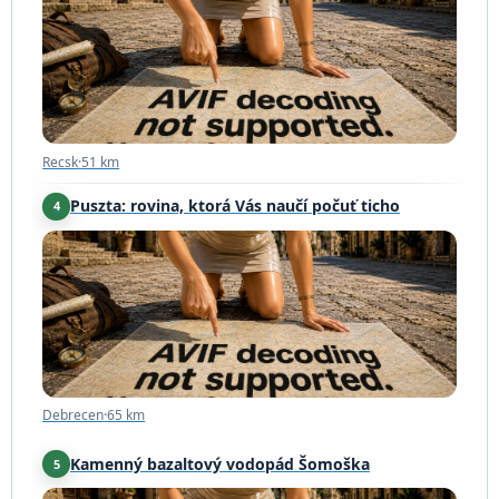
Recsk
·
51 km
Recsk
·
51 km
Puszta: rovina, ktorá Vás naučí počuť ticho
4
Debrecen
·
65 km
Debrecen
·
65 km
Kamenný bazaltový vodopád Šomoška
5