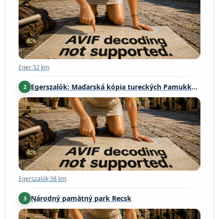
Eger
·
32 km
Egerszalók: Maďarská kópia tureckých Pamukkale
2
Egerszalók
·
38 km
Egerszalók
·
38 km
Národný pamätný park Recsk
3