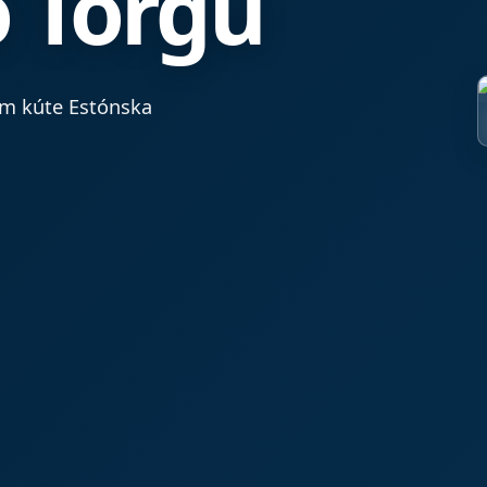
o Torgu
m kúte Estónska