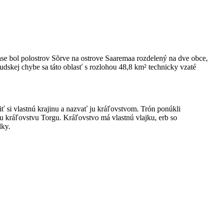
se bol polostrov Sõrve na ostrove Saaremaa rozdelený na dve obce,
udskej chybe sa táto oblasť s rozlohou 48,8 km² technicky vzaté
žiť si vlastnú krajinu a nazvať ju kráľovstvom. Trón ponúkli
mu kráľovstvu Torgu. Kráľovstvo má vlastnú vlajku, erb so
dky.