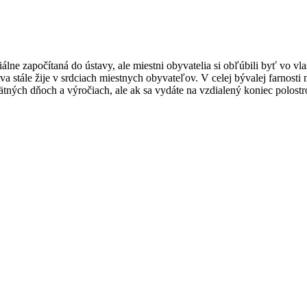
álne započítaná do ústavy, ale miestni obyvatelia si obľúbili byť vo v
va stále žije v srdciach miestnych obyvateľov. V celej bývalej farnosti 
ých dňoch a výročiach, ale ak sa vydáte na vzdialený koniec polostrov