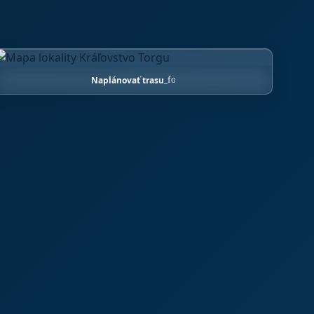
Naplánovať trasu
arrow_forward