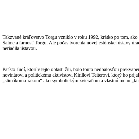
Takzvané kráľovstvo Torgu vzniklo v roku 1992, krátko po tom, ako 
Salme a farnosť Torgu. Ale počas tvorenia novej estónskej ústavy úra
neriadila ústavou.
Päťsto ľudí, ktorí v tejto oblasti žili, bolo touto nedbalosťou prekva
novinárovi a politickému aktivistovi Kirillovi Teiterovi, ktorý ho p
„slimákom-drakom“ ako symbolickým zvieraťom a vlastnú menu „kirill“