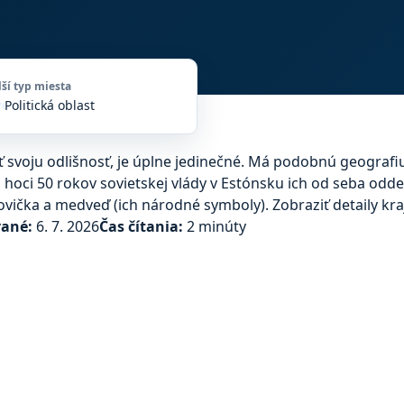
lší typ miesta
Politická oblasť
vel
 svoju odlišnosť, je úplne jedinečné. Má podobnú geografiu a
hoci 50 rokov sovietskej vlády v Estónsku ich od seba odde
tovička a medveď (ich národné symboly).
Zobraziť detaily kra
vané:
6. 7. 2026
Čas čítania:
2 minúty