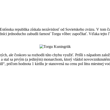
Estónska republika získala nezávislosť od Sovietskeho zväzu. V tom ča
dníci jednoducho zabudli farnosť Torgu vôbec započítať. Vďaka tejto ľ
pených, ale čoskoro sa rozhodli túto chybu využiť. Prišli s nápadom zalo
rijal a stal sa prvým (a jediným) monarchom, ktorý vládol novovzniknuté
, pričom hodnota 1 kirillu je stanovená na cenu pol litra miestnej vo