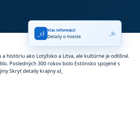
Viac informácií
fact_check
arrow_forward
Detaily o mieste
 históriu ako Lotyšsko a Litva, ale kultúrne je odlišné.
lilo. Posledných 300 rokov bolo Estónsko spojené s
jiny
Skryť detaily krajiny
expand_more