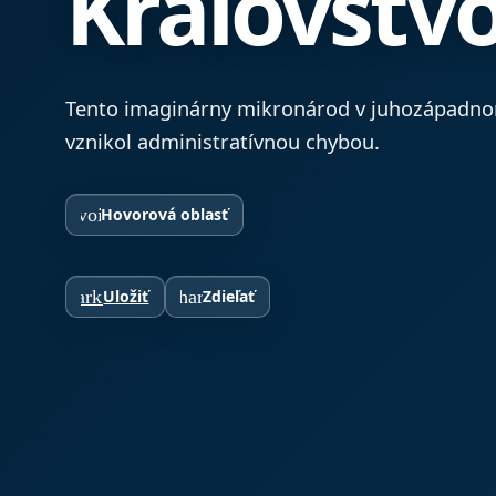
Kráľovstv
Tento imaginárny mikronárod v juhozápadno
vznikol administratívnou chybou.
record_voice_over
Hovorová oblasť
bookmark_border
Uložiť
share
Zdieľať