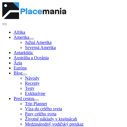
Afrika
Amerika
Južná Amerika
Severná Amerika
Antarktída
Austrália a Oceánia
Ázia
Európa
Blog
Návody
Recepty
Testy
Exkluzívne
Pred cestou
Trip Planner
Víza do celého sveta
Pasy celého sveta
Životné náklady v krajinácah
Medzinárodný vodičský preukaz