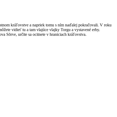
lastnom kráľovstve a napriek tomu s ním naďalej pokračovali. V roku
môžete vidieť tu a tam vlajúce vlajky Torgu a vystavené erby.
a Sõrve, určite sa ocitnete v hraniciach kráľovstva.