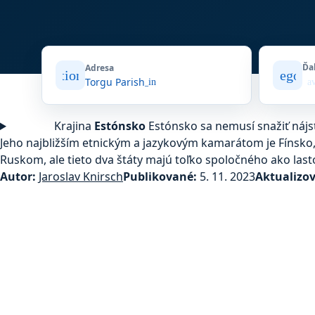
Ďa
Adresa
location_on
category
Torgu Parish
open_in_new
ga
Krajina
Estónsko
Estónsko sa nemusí snažiť nájsť
Jeho najbližším etnickým a jazykovým kamarátom je Fínsko, 
Ruskom, ale tieto dva štáty majú toľko spoločného ako las
Autor:
Jaroslav Knirsch
Publikované:
5. 11. 2023
Aktualizo