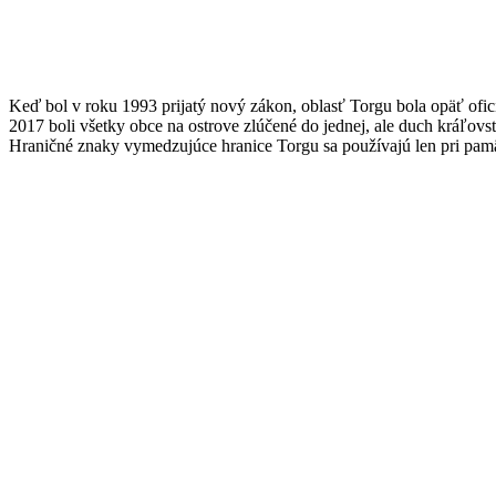
Keď bol v roku 1993 prijatý nový zákon, oblasť Torgu bola opäť ofici
2017 boli všetky obce na ostrove zlúčené do jednej, ale duch kráľovst
Hraničné znaky vymedzujúce hranice Torgu sa používajú len pri pamätn