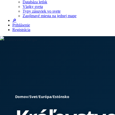
Databáza letísk
Vlajky sveta
Typy zásuviek vo svete
Zaujímavé miesta na jednej mape
🔎
Prihlásenie
Registrácia
Domov
/
Svet
/
Európa
/
Estónsko