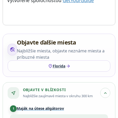
; otvorí sa
Vytvorené spoločnosťou
GetYourGuide
Objavte ďalšie miesta
travel_explore
Najbližšie miesta, objavte neznáme miesta a
príbuzné miesta
location_on
arrow_forward
Florida
OBJAVTE V BLÍZKOSTI
near_me
expand_more
Najbližšie zaujímavé miesta v okruhu 300 km
Maják na útese aligátorov
1