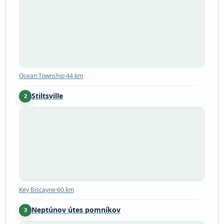
Ocean Township
·
44 km
Ocean Township
·
44 km
Stiltsville
2
Key Biscayne
·
60 km
Key Biscayne
·
60 km
Neptúnov útes pomníkov
3