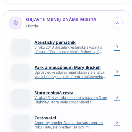
uvidíte asi…
OBJAVTE MENEJ ZNÁME MIESTA
not_listed_location
expand_more
Florida
Ateistický pamätník
chevron_right
V roku 2013 dostala kresťanská skupina s
názvom "Community Men's Fellowship"
povolenie postaviť pred budovou súdu v
Bradforde žulový pamätník Desatora,
súboru…
Park a mauzóleum Mary Brickell
chevron_right
Uprostred všetkého miamského šialenstva,
vedľa budovy s apartmánmi a obľúbeného
hotela sa nachádza miesto odpočinku rodiny
Brickellovcov, priekopníkov Miami. Áno, mŕtve
telá…
Stará tehlová cesta
chevron_right
V roku 1914 vznikla sieť ciest s názvom Dixie
Highway, ktorá mala spojiť Miami s
Montrealom v Kanade. Hlavným
predstaviteľom a investorom…
Cestovateľ
chevron_right
Americký umelec Duane Hanson zomrel v
roku 1996, ale preslávil sa svojimi
hyperrealistickými sochami zobrazujúcimi