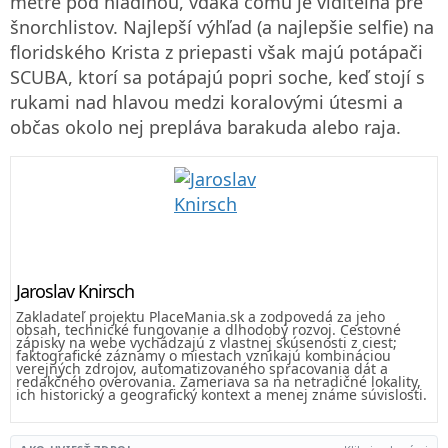
metre pod hladinou, vďaka čomu je viditeľná pre
šnorchlistov. Najlepší výhľad (a najlepšie selfie) na
floridského Krista z priepasti však majú potápači
SCUBA, ktorí sa potápajú popri soche, keď stojí s
rukami nad hlavou medzi koralovými útesmi a
občas okolo nej prepláva barakuda alebo raja.
Jaroslav Knirsch
Zakladateľ projektu PlaceMania.sk a zodpovedá za jeho
obsah, technické fungovanie a dlhodobý rozvoj. Cestovné
zápisky na webe vychádzajú z vlastnej skúsenosti z ciest;
faktografické záznamy o miestach vznikajú kombináciou
verejných zdrojov, automatizovaného spracovania dát a
redakčného overovania. Zameriava sa na netradičné lokality,
ich historický a geografický kontext a menej známe súvislosti.