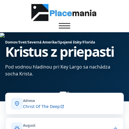
Domov
/
Svet
/
Severná Amerika
/
Spojené štáty
/
Florida
Kristus z priepasti
Pod vodnou hladinou pri Key Largo sa nachádza
socha Krista.
Adresa
location_on
Christ Of The Deep
open_in_new
August
sunny
arrow_forward