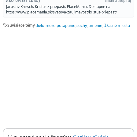
AKO UVIESŤ ZDROJ
Klikni a skopíruj
Jaroslav Knirsch. Kristus z priepasti. PlaceMania. Dostupné na:
https://www.placemania.sk/svetova-zaujimavost/kristus-priepast/
sell
Súvisiace témy
dielo
more
potápanie
sochy
umenie
Úžasné miesta
Things to do near Kristus z priepasti, Christ Of The Deep, Pami