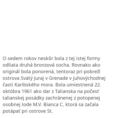
O sedem rokov neskôr bola z tej istej formy
odliata druhá bronzová socha. Rovnako ako
originál bola ponorená, tentoraz pri pobreží
ostrova Svätý Juraj v Grenade v juhovýchodnej
časti Karibského mora. Bola umiestnená 22.
októbra 1961 ako dar z Talianska na počesť
talianskej posádky zachránenej z potopenej
osobnej lode M.V. Bianca C, ktorá sa začala
potápať pri ostrove St.