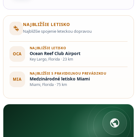
bežných ľudí. Hanson vytváral odliatky
skutočných ľudí…
NAJBLIŽŠIE LETISKO
connecting_airports
Najbližšie spojenie leteckou dopravou
NAJBLIŽŠIE LETISKO
Ocean Reef Club Airport
OCA
Key Largo, Florida · 23 km
NAJBLIŽŠIE S PRAVIDELNOU PREVÁDZKOU
Medzinárodné letisko Miami
MIA
Miami, Florida · 75 km
public