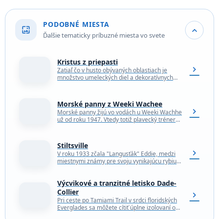
PODOBNÉ MIESTA
wallpaper
expand_more
Ďalšie tematicky príbuzné miesta vo svete
Kristus z priepasti
chevron_right
Zatiaľ čo v husto obývaných oblastiach je
množstvo umeleckých diel a dekoratívnych
diel, uprostred ničoho sa len zriedkakedy
stretnete s poctivým umením.…
Morské panny z Weeki Wachee
chevron_right
Morské panny žijú vo vodách u Weeki Wachhe
už od roku 1947. Vtedy totiž plavecký tréner
Newt Perry prišiel s nápadom na…
Stiltsville
chevron_right
V roku 1933 zčala "Langusťák" Eddie, medzi
miestnymi známy pre svoju vynikajúcu rybiu
polievku "chowder", staviať kilometer a pol od
pobrežia Miami…
Výcvikové a tranzitné letisko Dade-
Collier
chevron_right
Pri ceste po Tamiami Trail v srdci floridských
Everglades sa môžete cítiť úplne izolovaní od
modernej civilizácie. Potom uprostred ničoho