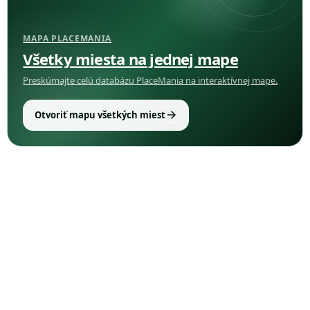
MAPA PLACEMANIA
Všetky miesta na jednej mape
Preskúmajte celú databázu PlaceMania na interaktívnej mape.
arrow_forward
Otvoriť mapu všetkých miest