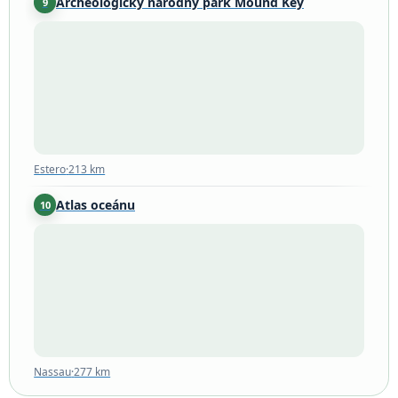
Archeologický národný park Mound Key
9
Estero
·
213 km
Estero
·
213 km
Atlas oceánu
10
Nassau
·
277 km
Nassau
·
277 km