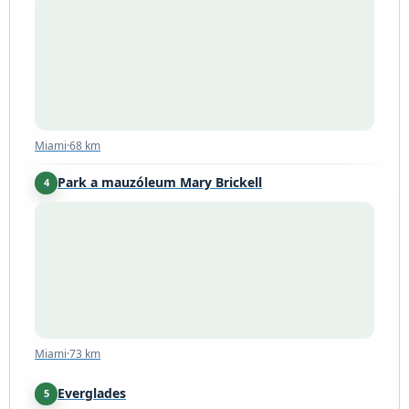
Miami
·
68 km
Miami
·
68 km
Park a mauzóleum Mary Brickell
4
Miami
·
73 km
Miami
·
73 km
Everglades
5