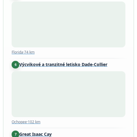
Florida
·
74 km
Florida
·
74 km
Výcvikové a tranzitné letisko Dade-Collier
6
Ochopee
·
102 km
Ochopee
·
102 km
Great Isaac Cay
7