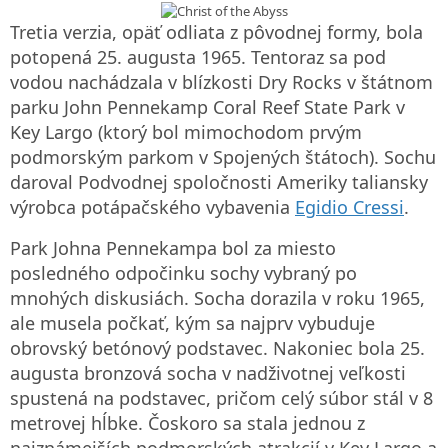
Tretia verzia, opäť odliata z pôvodnej formy, bola
potopená 25. augusta 1965. Tentoraz sa pod
vodou nachádzala v blízkosti Dry Rocks v štátnom
parku John Pennekamp Coral Reef State Park v
Key Largo (ktorý bol mimochodom prvým
podmorským parkom v Spojených štátoch). Sochu
daroval Podvodnej spoločnosti Ameriky taliansky
výrobca potápačského vybavenia
Egidio Cressi
.
Park Johna Pennekampa bol za miesto
posledného odpočinku sochy vybraný po
mnohých diskusiách. Socha dorazila v roku 1965,
ale musela počkať, kým sa najprv vybuduje
obrovský betónový podstavec. Nakoniec bola 25.
augusta bronzová socha v nadživotnej veľkosti
spustená na podstavec, pričom celý súbor stál v 8
metrovej hĺbke. Čoskoro sa stala jednou z