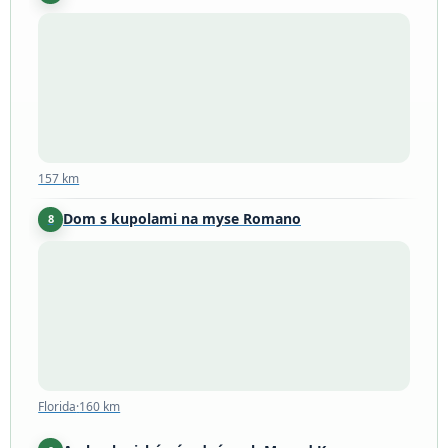
157 km
157 km
Dom s kupolami na myse Romano
8
Florida
·
160 km
Florida
·
160 km