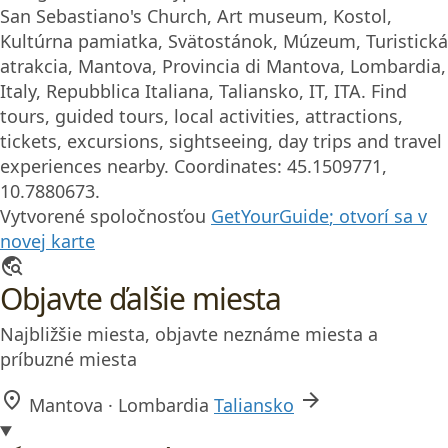
San Sebastiano's Church, Art museum, Kostol,
Kultúrna pamiatka, Svätostánok, Múzeum, Turistická
atrakcia, Mantova, Provincia di Mantova, Lombardia,
Italy, Repubblica Italiana, Taliansko, IT, ITA. Find
tours, guided tours, local activities, attractions,
tickets, excursions, sightseeing, day trips and travel
experiences nearby. Coordinates: 45.1509771,
10.7880673.
Vytvorené spoločnosťou
GetYourGuide
; otvorí sa v
novej karte
travel_explore
Objavte ďalšie miesta
Najbližšie miesta, objavte neznáme miesta a
príbuzné miesta
location_on
arrow_forward
Mantova · Lombardia
Taliansko