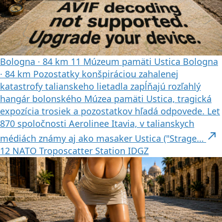
Bologna
·
84 km
11
Múzeum pamäti Ustica
Bologna
·
84 km
Pozostatky konšpiráciou zahalenej
katastrofy talianskeho lietadla zapĺňajú rozľahlý
hangár bolonského Múzea pamäti Ustica, tragická
expozícia trosiek a pozostatkov hľadá odpovede. Let
870 spoločnosti Aerolinee Itavia, v talianskych
north_east
médiách známy aj ako masaker Ustica ("Strage…
12
NATO Troposcatter Station IDGZ