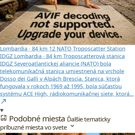
Lombardia
·
84 km
12
NATO Troposcatter Station
IDGZ
Lombardia
·
84 km
Troposcatterová stanica
IDGZ Severoatlantickej aliancie (NATO) bola
telekomunikačná stanica umiestnená na vrchole
Dosso dei Galli v Alpách Brescia. Stanica, ktorá
fungovala v rokoch 1969 až 1995, bola súčasťou
systému ACE High, rádiokomunikačnej siete, ktorá…
north_east
Podobné miesta
wallpaper
Ďalšie tematicky
expand_more
príbuzné miesta vo svete