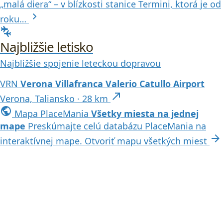
„malá diera“ – v blízkosti stanice Termini, ktorá je od
chevron_right
roku…
connecting_airports
Najbližšie letisko
Najbližšie spojenie leteckou dopravou
VRN
Verona Villafranca Valerio Catullo Airport
north_east
Verona, Taliansko · 28 km
public
Mapa PlaceMania
Všetky miesta na jednej
mape
Preskúmajte celú databázu PlaceMania na
arrow_forward
interaktívnej mape.
Otvoriť mapu všetkých miest