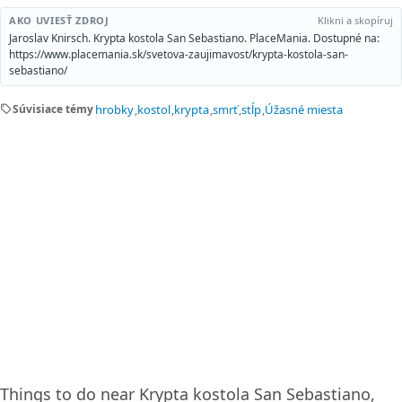
AKO UVIESŤ ZDROJ
Klikni a skopíruj
Jaroslav Knirsch. Krypta kostola San Sebastiano. PlaceMania. Dostupné na:
https://www.placemania.sk/svetova-zaujimavost/krypta-kostola-san-
sebastiano/
sell
Súvisiace témy
hrobky
kostol
krypta
smrť
stĺp
Úžasné miesta
Things to do near Krypta kostola San Sebastiano,