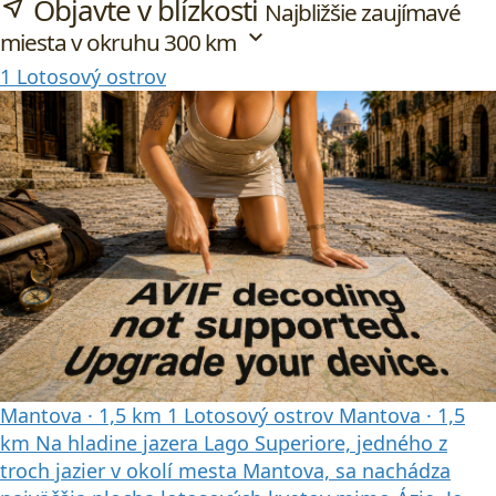
Objavte v blízkosti
near_me
Najbližšie zaujímavé
expand_more
miesta v okruhu 300 km
1
Lotosový ostrov
Mantova
·
1,5 km
1
Lotosový ostrov
Mantova
·
1,5
km
Na hladine jazera Lago Superiore, jedného z
troch jazier v okolí mesta Mantova, sa nachádza