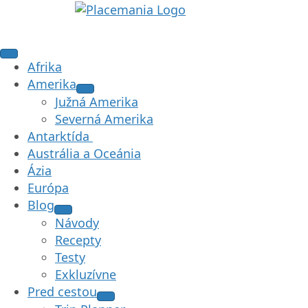
Afrika
Amerika
Južná Amerika
Severná Amerika
Antarktída
Austrália a Oceánia
Ázia
Európa
Blog
Návody
Recepty
Testy
Exkluzívne
Pred cestou