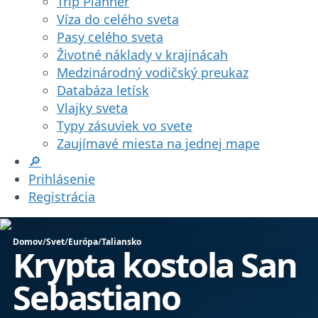
Trip Planner
Víza do celého sveta
Pasy celého sveta
Životné náklady v krajinácah
Medzinárodný vodičský preukaz
Databáza letísk
Vlajky sveta
Typy zásuviek vo svete
Zaujímavé miesta na jednej mape
🔎
Prihlásenie
Registrácia
Domov
/
Svet
/
Európa
/
Taliansko
Krypta kostola San
Sebastiano