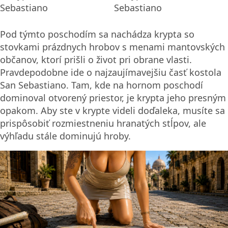
Pod týmto poschodím sa nachádza krypta so
stovkami prázdnych hrobov s menami mantovských
občanov, ktorí prišli o život pri obrane vlasti.
Pravdepodobne ide o najzaujímavejšiu časť kostola
San Sebastiano. Tam, kde na hornom poschodí
dominoval otvorený priestor, je krypta jeho presným
opakom. Aby ste v krypte videli doďaleka, musíte sa
prispôsobiť rozmiestneniu hranatých stĺpov, ale
výhľadu stále dominujú hroby.