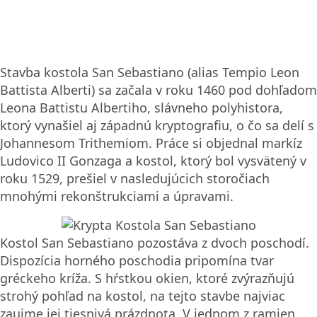
Stavba kostola San Sebastiano (alias Tempio Leon
Battista Alberti) sa začala v roku 1460 pod dohľadom
Leona Battistu Albertiho, slávneho polyhistora,
ktorý vynašiel aj západnú kryptografiu, o čo sa delí s
Johannesom Trithemiom. Práce si objednal markíz
Ludovico II Gonzaga a kostol, ktorý bol vysvätený v
roku 1529, prešiel v nasledujúcich storočiach
mnohými rekonštrukciami a úpravami.
Kostol San Sebastiano pozostáva z dvoch poschodí.
Dispozícia horného poschodia pripomína tvar
gréckeho kríža. S hŕstkou okien, ktoré zvýrazňujú
strohý pohľad na kostol, na tejto stavbe najviac
zaujme jej tiesnivá prázdnota. V jednom z ramien