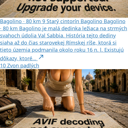
Bagolino
·
80 km
9
Starý cintorín Bagolino
Bagolino
·
80 km
Bagolino je malá dedinka ležiaca na strmých
svahoch údolia Val Sabbia. História tejto dediny
siaha až do čias starovekej Rímskej ríše, ktorá si
tieto územia podmanila okolo roku 16 n. l. Existujú
north_east
dôkazy, ktoré…
10
Zvon padlých