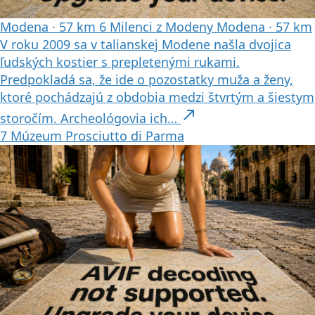
Modena
·
57 km
6
Milenci z Modeny
Modena
·
57 km
V roku 2009 sa v talianskej Modene našla dvojica
ľudských kostier s prepletenými rukami.
Predpokladá sa, že ide o pozostatky muža a ženy,
ktoré pochádzajú z obdobia medzi štvrtým a šiestym
north_east
storočím. Archeológovia ich…
7
Múzeum Prosciutto di Parma