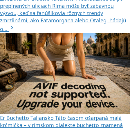
preplnených uliciach Ríma môže byť zábavnou
výzvou, keď sa fanúšikovia rôznych trendy
zmrzlinární, ako Fatamorgana alebo Otaleg, hádajú
chevron_right
o…
Er Buchetto
Taliansko
Táto časom ošarpaná malá
krčmička – v rímskom dialekte buchetto znamená