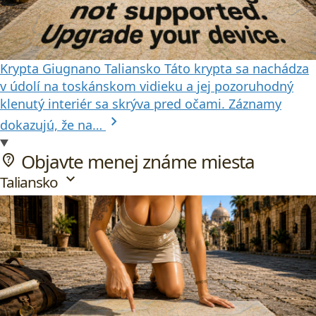
Krypta Giugnano
Taliansko
Táto krypta sa nachádza
v údolí na toskánskom vidieku a jej pozoruhodný
klenutý interiér sa skrýva pred očami. Záznamy
chevron_right
dokazujú, že na…
Objavte menej známe miesta
not_listed_location
expand_more
Taliansko