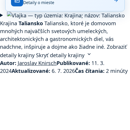
fact_check
arrow_forward
Detaily o mieste
základe
370
hodnotení
na
Krajina
Taliansko
Taliansko, ktoré je domovom
Google
mnohých najväčších svetových umeleckých,
Maps.
architektonických a gastronomických diel, vás
nadchne, inšpiruje a dojme ako žiadne iné.
Zobraziť
expand_more
detaily krajiny
Skryť detaily krajiny
Autor:
Jaroslav Knirsch
Publikované:
11. 3.
2024
Aktualizované:
6. 7. 2026
Čas čítania:
2 minúty