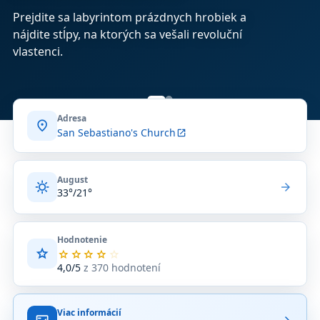
Prejdite sa labyrintom prázdnych hrobiek a
nájdite stĺpy, na ktorých sa vešali revoluční
vlastenci.
Adresa
location_on
San Sebastiano's Church
open_in_new
August
sunny
arrow_forward
33°/21°
Hodnotenie
star
Priemerné
star
star
star
star
star
hodnotenie
4,0/5
z 370 hodnotení
4,0
z
5
Viac informácií
na