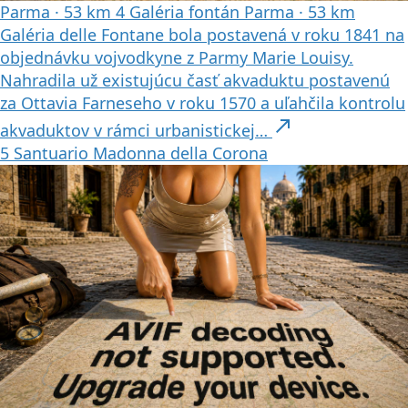
Parma
·
53 km
4
Galéria fontán
Parma
·
53 km
Galéria delle Fontane bola postavená v roku 1841 na
objednávku vojvodkyne z Parmy Marie Louisy.
Nahradila už existujúcu časť akvaduktu postavenú
za Ottavia Farneseho v roku 1570 a uľahčila kontrolu
north_east
akvaduktov v rámci urbanistickej…
5
Santuario Madonna della Corona