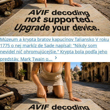
Múzeum a krypta bratov kapucínov
Taliansko
V roku
1775 o nej markíz de Sade napísal: "Nikdy som
nevidel nič ohromujúcejšie." Krypta bola podľa jeho
chevron_right
predstáv. Mark Twain o…