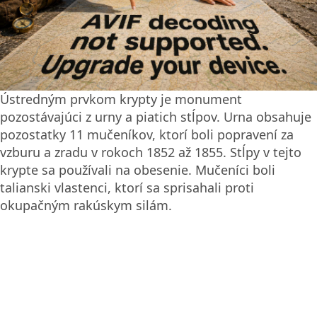
Ústredným prvkom krypty je monument
pozostávajúci z urny a piatich stĺpov. Urna obsahuje
pozostatky 11 mučeníkov, ktorí boli popravení za
vzburu a zradu v rokoch 1852 až 1855. Stĺpy v tejto
krypte sa používali na obesenie. Mučeníci boli
talianski vlastenci, ktorí sa sprisahali proti
okupačným rakúskym silám.