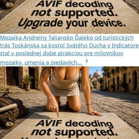
Mozaika Andreiny
Taliansko
Ďaleko od turistických
trás Toskánska sa kostol Svätého Ducha v Indicatore
stal v poslednej dobe atrakciou pre milovníkov
chevron_right
mozaiky, umenia a zvedavých…