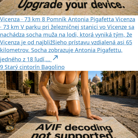
Vicenza
·
73 km
8
Pomník Antonia Pigafetta
Vicenza
·
73 km
V parku pri železničnej stanici vo Vicenze sa
nachádza socha muža na lodi, ktorá vyniká tým, že
Vicenza je od najbližšieho prístavu vzdialená asi 65
kilometrov. Socha zobrazuje Antonia Pigafettu,
north_east
jedného z 18 ľudí,…
9
Starý cintorín Bagolino