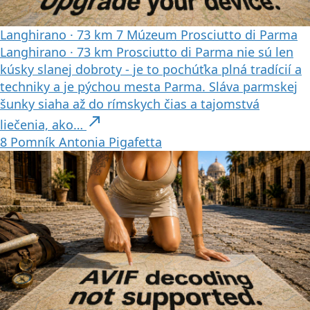
Langhirano
·
73 km
7
Múzeum Prosciutto di Parma
Langhirano
·
73 km
Prosciutto di Parma nie sú len
kúsky slanej dobroty - je to pochúťka plná tradícií a
techniky a je pýchou mesta Parma. Sláva parmskej
šunky siaha až do rímskych čias a tajomstvá
north_east
liečenia, ako…
8
Pomník Antonia Pigafetta