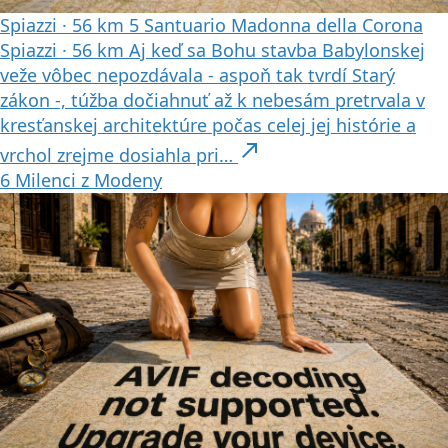
Spiazzi
·
56 km
5
Santuario Madonna della Corona
Spiazzi
·
56 km
Aj keď sa Bohu stavba Babylonskej
veže vôbec nepozdávala - aspoň tak tvrdí Starý
zákon -, túžba dočiahnuť až k nebesám pretrvala v
kresťanskej architektúre počas celej jej histórie a
north_east
vrchol zrejme dosiahla pri…
6
Milenci z Modeny