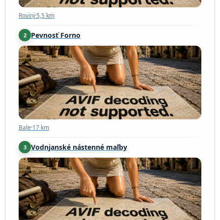
Rovinj
·
5,5 km
Pevnosť Forno
2
Bale
·
17 km
Bale
·
17 km
Vodnjanské nástenné maľby
3
Vodnjan
·
26 km