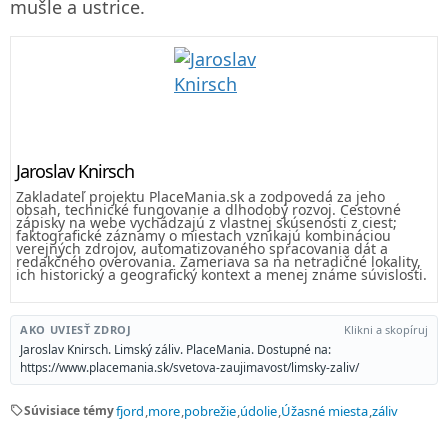
mušle a ustrice.
Jaroslav Knirsch
Zakladateľ projektu PlaceMania.sk a zodpovedá za jeho
obsah, technické fungovanie a dlhodobý rozvoj. Cestovné
zápisky na webe vychádzajú z vlastnej skúsenosti z ciest;
faktografické záznamy o miestach vznikajú kombináciou
verejných zdrojov, automatizovaného spracovania dát a
redakčného overovania. Zameriava sa na netradičné lokality,
ich historický a geografický kontext a menej známe súvislosti.
AKO UVIESŤ ZDROJ
Klikni a skopíruj
Jaroslav Knirsch. Limský záliv. PlaceMania. Dostupné na:
https://www.placemania.sk/svetova-zaujimavost/limsky-zaliv/
sell
Súvisiace témy
fjord
more
pobrežie
údolie
Úžasné miesta
záliv