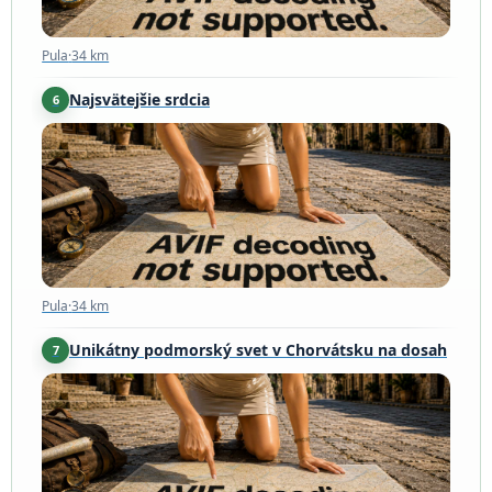
Pula
·
34 km
Najsvätejšie srdcia
6
Pula
·
34 km
Pula
·
34 km
Unikátny podmorský svet v Chorvátsku na dosah
7
Pula
·
36 km