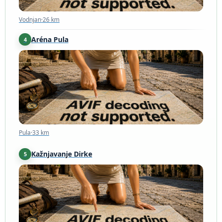
Vodnjan
·
26 km
Aréna Pula
4
Pula
·
33 km
Pula
·
33 km
Kažnjavanje Dirke
5
Pula
·
34 km