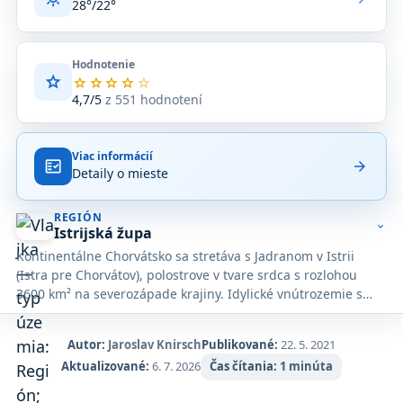
28°/22°
Hodnotenie
star
Priemerné
star
star
star
star
star
hodnotenie
4,7/5
z 551 hodnotení
4,7
z
5
Viac informácií
na
fact_check
arrow_forward
Detaily o mieste
základe
551
hodnotení
REGIÓN
na
expand_more
Istrijská župa
Google
Kontinentálne Chorvátsko sa stretáva s Jadranom v Istrii
Maps.
(Istra pre Chorvátov), polostrove v tvare srdca s rozlohou
3600 km² na severozápade krajiny. Idylické vnútrozemie s
vlniacimi sa kopcami a úrodnými planinami láka
návštevníkov zameraných na gastronómiu a kultúru do
Autor:
Jaroslav Knirsch
Publikované:
22. 5. 2021
horských dedín, vidieckych hotelov a reštaurácií na farmách,
Aktualizované:
6. 7. 2026
Čas čítania:
1 minúta
zatiaľ čo členité pobrežie je nesmierne obľúbené u
milovníkov slnka a mora. Hoci veľká časť pobrežia je