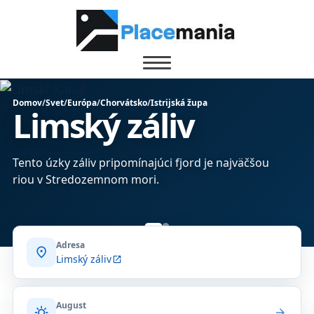
Domov
/
Svet
/
Európa
/
Chorvátsko
/
Istrijská župa
Limský záliv
Tento úzky záliv pripomínajúci fjord je najväčšou
riou v Stredozemnom mori.
Adresa
location_on
Limský záliv
open_in_new
August
sunny
arrow_forward