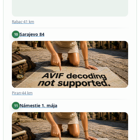
Rabac
·
41 km
Sarajevo 84
10
Piran
·
44 km
Piran
·
44 km
Námestie 1. mája
11
Piran
·
44 km