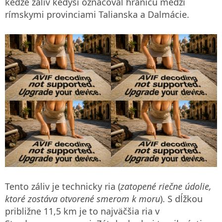
keďže záliv kedysi označoval hranicu medzi
rímskymi provinciami Talianska a Dalmácie.
Tento záliv je technicky ria (
zatopené riečne údolie,
ktoré zostáva otvorené smerom k moru
). S dĺžkou
približne 11,5 km je to najväčšia ria v