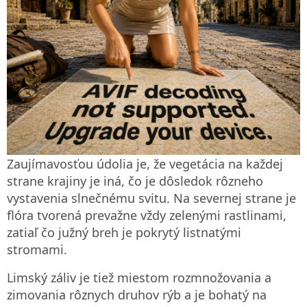
Zaujímavosťou údolia je, že vegetácia na každej
strane krajiny je iná, čo je dôsledok rôzneho
vystavenia slnečnému svitu. Na severnej strane je
flóra tvorená prevažne vždy zelenými rastlinami,
zatiaľ čo južný breh je pokrytý listnatými
stromami.
Limský záliv je tiež miestom rozmnožovania a
zimovania rôznych druhov rýb a je bohatý na