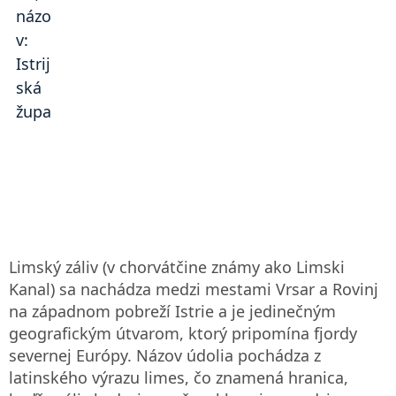
lemovaná rozsiahlymi hotelovými komplexmi a skalnaté pláže
nepatria medzi najlepšie v Chorvátsku, zariadenia sú
rôznorodé, more je čisté a stále je tu množstvo odľahlých
miest.
Limský záliv (v chorvátčine známy ako Limski
Kanal) sa nachádza medzi mestami Vrsar a Rovinj
na západnom pobreží Istrie a je jedinečným
geografickým útvarom, ktorý pripomína fjordy
severnej Európy. Názov údolia pochádza z
latinského výrazu limes, čo znamená hranica,