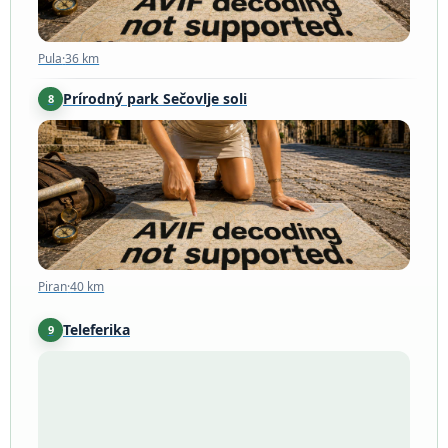
Pula
·
36 km
Prírodný park Sečovlje soli
8
Piran
·
40 km
Piran
·
40 km
Teleferika
9
Rabac
·
41 km