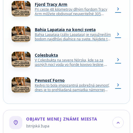
Fjord Tracy Arm
chevron_right
Pri ceste 48 kilometrov dlhým fjordom Tracy
Arm môžete obdivovať neuveriteľné 305
metrov vysoké skalné útesy, žiarivo modré
ľadovce a všetky úžasné…
Bahia Lapataia na konci sveta
chevron_right
Bahia Lapataia (záliv Lapataia) je najjužnejším
bodom najdlhšej diaľnice na svete. Nájdete tu
peknú značku označujúcu koniec národnej
cesty 3, posledného úseku…
Colesbukta
chevron_right
V Colesbukta na severe Nórska, kde sa za
jasných nocí voda vo fjorde kovovo leskne,
krajina ako by odolávala zubu času. Tunajšie…
Pevnosť Forno
chevron_right
Kedysi to bola impozantná pobrežná pevnosť,
dnes je to prehliadaná pamiatka námornej
histórie Chorvátska. Pevnosť Forno bola
impozantnou a mohutnou pevnosťou, hoci…
OBJAVTE MENEJ ZNÁME MIESTA
not_listed_location
expand_more
Istrijská župa