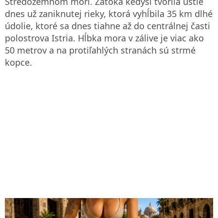
Stredozemnom mori. Zátoka kedysi tvorila ústie
dnes už zaniknutej rieky, ktorá vyhĺbila 35 km dlhé
údolie, ktoré sa dnes tiahne až do centrálnej časti
polostrova Istria. Hĺbka mora v zálive je viac ako
50 metrov a na protiľahlých stranách sú strmé
kopce.