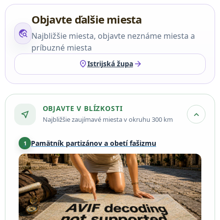
Objavte ďalšie miesta
travel_explore
Najbližšie miesta, objavte neznáme miesta a
príbuzné miesta
location_on
arrow_forward
Istrijská župa
OBJAVTE V BLÍZKOSTI
near_me
expand_more
Najbližšie zaujímavé miesta v okruhu 300 km
Pamätník partizánov a obetí fašizmu
1
Rovinj
·
5,5 km