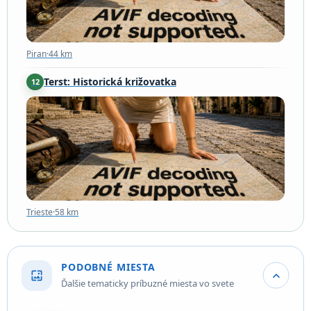
Piran
·
44 km
Terst: Historická križovatka
12
Trieste
·
58 km
Trieste
·
58 km
PODOBNÉ MIESTA
wallpaper
expand_more
Ďalšie tematicky príbuzné miesta vo svete