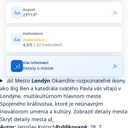
August
artly_cloudy_day
arrow_forwar
23°/13°
Hodnotenie
star
Priemerné
star
star
star
star
star
hodnotenie
4,5/5
z 62 hodnotení
4,5
z
5
Viac informácií
na
fact_check
arrow_forwar
Detaily o mieste
základe
62
Mesto
Londýn
Okamžite rozpoznateľné ikony
public
hodnotení
na
ako Big Ben a katedrála svätého Pavla vás vítajú v
Google
Londýne, multikultúrnom hlavnom meste
Maps.
Spojeného kráľovstva, ktoré je neúnavným
inovátorom umenia a kultúry.
Zobraziť detaily mesta
Skryť detaily mesta
expand_more
Autor:
Jaroslav Knirsch
Publikované:
28. 7.