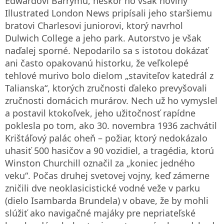
Edwardovi Barrymu, neskôr ho však noviny
Illustrated London News pripísali jeho staršiemu
bratovi Charlesovi juniorovi, ktorý navrhol
Dulwich College a jeho park. Autorstvo je však
naďalej sporné. Nepodarilo sa s istotou dokázať
ani často opakovanú historku, že veľkolepé
tehlové murivo bolo dielom „staviteľov katedrál z
Talianska“, ktorých zručnosti ďaleko prevyšovali
zručnosti domácich murárov. Nech už ho vymyslel
a postavil ktokoľvek, jeho užitočnosť rapídne
poklesla po tom, ako 30. novembra 1936 zachvátil
Krištáľový palác oheň – požiar, ktorý nedokázalo
uhasiť 500 hasičov a 90 vozidiel, a tragédia, ktorú
Winston Churchill označil za „koniec jedného
veku“. Počas druhej svetovej vojny, keď zámerne
zničili dve neoklasicistické vodné veže v parku
(dielo Isambarda Brundela) v obave, že by mohli
slúžiť ako navigačné majáky pre nepriateľské