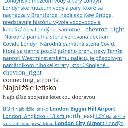
Londýnske múzeum vody a pary
Londýn
Londýnske múzeum vody a pary, ktoré sa
nachádza v Brentforde, neďaleko Kew Bridge,
predstavuje históriu vývoja vodovodov a
chevron_right
kanalizácie v Londýne. Samotné…
Národná pamätná stena venovaná obetiam
Covidu
Londýn
Národná pamätná stena Covid,
ktorá sa tiahne pozdĺž južného brehu rieky Temže
naproti Westminsterskému palácu, je pôsobivým
pamätníkom hlbokej straty, ktorú Spojené…
chevron_right
connecting_airports
Najbližšie letisko
Najbližšie spojenie leteckou dopravou
BQH
London Biggin Hill Airport
Najbližšie letisko
north_east
London, Anglicko · 13 km
LCY
Najbližšie
London City Airport
Londýn,
s pravidelnou prevádzkou