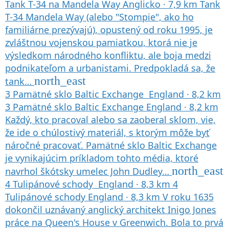
Tank T-34 na Mandela Way
Anglicko
·
7,9 km
Tank
T-34 Mandela Way (alebo "Stompie", ako ho
familiárne prezývajú), opustený od roku 1995, je
zvláštnou vojenskou pamiatkou, ktorá nie je
výsledkom národného konfliktu, ale boja medzi
podnikateľom a urbanistami. Predpokladá sa, že
north_east
tank…
3
Pamätné sklo Baltic Exchange
England
·
8,2 km
3
Pamätné sklo Baltic Exchange
England
·
8,2 km
Každý, kto pracoval alebo sa zaoberal sklom, vie,
že ide o chúlostivý materiál, s ktorým môže byť
náročné pracovať. Pamätné sklo Baltic Exchange
je vynikajúcim príkladom tohto média, ktoré
north_east
navrhol škótsky umelec John Dudley…
4
Tulipánové schody
England
·
8,3 km
4
Tulipánové schody
England
·
8,3 km
V roku 1635
dokončil uznávaný anglický architekt Inigo Jones
práce na Queen's House v Greenwich. Bola to prvá