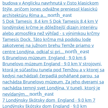
budova v Anglicku navrhnutá v čisto klasickom
štýle, pričom Jones odvážne preniesol klasickú
north_east
architektúru Ríma a…
5
Dok Tamesis
8,4 km
5
Dok Tamesis
8,4 km
V
londýnskej krčme je dôležitejší dizajn interiéru
alebo atmosféra než výhľad - s výnimkou krčmy
Tamesis Dock. Táto krčma má podobu lode
zakotvenej na južnom brehu Temže priamo v
north_east
centre Londýna, odkiaľ si pri…
6
Brunelovo múzeum
England
·
9,0 km
6
Brunelovo múzeum
England
·
9,0 km
V strojovni,
ktorá je súčasťou tunela pod Temžou a v ktorej sa
kedysi nachádzali čerpadlá poháňané parou, sa
nachádza Brunelovo múzeum. Za jeho dverami sa
nachádza temný svet Londýna. V tuneli, ktorý je
north_east
nevídaným…
7
Londýnsky škótsky dom
England
·
9,0 km
7
Londýnsky škótsky dom
England
·
9,0 km