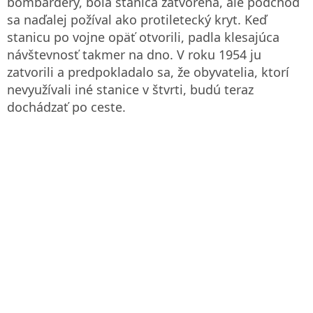
bombardéry, bola stanica zatvorená, ale podchod
sa naďalej požíval ako protiletecký kryt. Keď
stanicu po vojne opäť otvorili, padla klesajúca
návštevnosť takmer na dno. V roku 1954 ju
zatvorili a predpokladalo sa, že obyvatelia, ktorí
nevyužívali iné stanice v štvrti, budú teraz
dochádzať po ceste.