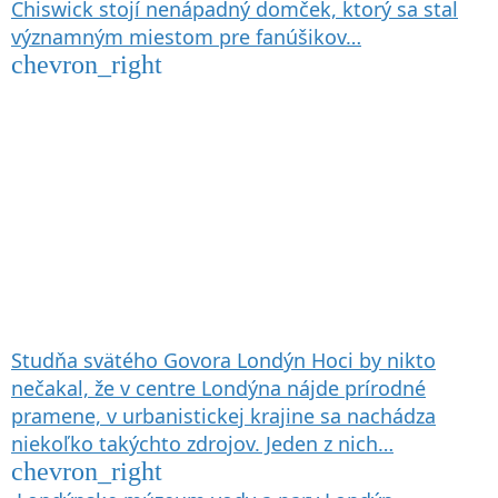
Chiswick stojí nenápadný domček, ktorý sa stal
významným miestom pre fanúšikov…
chevron_right
Studňa svätého Govora
Londýn
Hoci by nikto
nečakal, že v centre Londýna nájde prírodné
pramene, v urbanistickej krajine sa nachádza
niekoľko takýchto zdrojov. Jeden z nich…
chevron_right