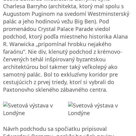
Charlesa Barryho (architekta, ktorý mal spolu s
Augustom Puginom na svedomí Westminsterský
palác a jeho hodinovú vežu Big Ben). Pod
promenádou Crystal Palace Parade viedol
podchod, ktorý podľa miestneho historika Alana
R. Warwicka „pripomínal hrobku nejakého
faraónu“. Nie div, klenutý podchod z krémovo-
červených tehál inšpirovaný byzantskou
architektúrou bol takmer taký veľkolepý ako
samotný palác. Bol to exkluzívny koridor pre
cestujúcich z prvej triedy, ktorí si vybrali do
Paxtonovho skleného zábavného centra.
Návrh podchodu sa spočiatku pripisoval