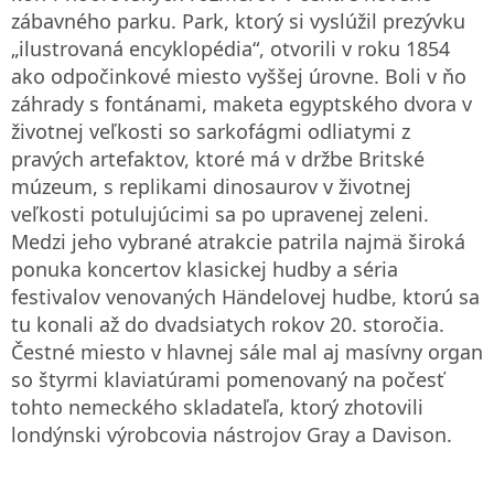
zábavného parku. Park, ktorý si vyslúžil prezývku
„ilustrovaná encyklopédia“, otvorili v roku 1854
ako odpočinkové miesto vyššej úrovne. Boli v ňo
záhrady s fontánami, maketa egyptského dvora v
životnej veľkosti so sarkofágmi odliatymi z
pravých artefaktov, ktoré má v držbe Britské
múzeum, s replikami dinosaurov v životnej
veľkosti potulujúcimi sa po upravenej zeleni.
Medzi jeho vybrané atrakcie patrila najmä široká
ponuka koncertov klasickej hudby a séria
festivalov venovaných Händelovej hudbe, ktorú sa
tu konali až do dvadsiatych rokov 20. storočia.
Čestné miesto v hlavnej sále mal aj masívny organ
so štyrmi klaviatúrami pomenovaný na počesť
tohto nemeckého skladateľa, ktorý zhotovili
londýnski výrobcovia nástrojov Gray a Davison.