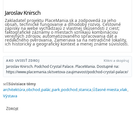
Jaroslav Knirsch
Zakladateľ projektu PlaceMania.sk a zodpovedá za jeho
obsah, technické fungovanie a dlhodobý rozvoj. Cestovné
zápisky na webe vychádzajú z vlastnej skúsenosti z ciest;
faktografické záznamy o miestach vznikajú kombináciou
verejných zdrojov, automatizovaného spracovania dát a
redakčného overovania. Zameriava sa na netradičné lokality,
ich historický a geografický kontext a menej známe súvislosti.
AKO UVIESŤ ZDROJ
Klikni a skopíruj
Jaroslav Knirsch. Podchod Crystal Palace. PlaceMania. Dostupné na:
https://www.placemania.sk/svetova-zaujimavost/podchod-crystal-palace/
Súvisiace témy
sell
architektúra
obchod
palác
park
podchod
stanica
Úžasné miesta
vlak
Výstava
Zdroje