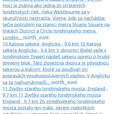
Hoci je známa ako jedna zo stratených
londýnskych riek, rieka Westbourne sa v
skutočnosti nestratila. Vieme, kde sa nachádza:
tečie potrubím na stanici metra Sloane Square na
linkách District a Circle londýnskeho metra.
north_east
Londýn…
10
Katova sekera
Anglicko
·
9,6 km
10
Katova
sekera
Anglicko
·
9,6 km
V zbrojnici Bielej veže v
londýnskom Toweri nájdeš sekeru opretú o hrubý
drevený blok. Táto zlovestná dvojica je pôvodnou
sekerou a klátom, ktoré sa používali pri
popravách vysokopostavených väzňov. V Anglicku
north_east
sa za najhumánnejší…
11
Zvyšky starého londýnskeho mosta
England
·
9,7 km
11
Zvyšky starého londýnskeho mosta
England
·
9,7 km
Zo stredovekého londýnskeho
mosta zostalo len málo, okrem niekoľkých
artefaktov a vstupnej časti pre peších, ktorá je