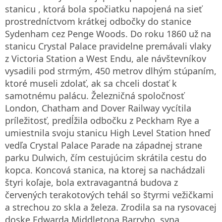
stanicu , ktorá bola spočiatku napojená na sieť
prostredníctvom krátkej odbočky do stanice
Sydenham cez Penge Woods. Do roku 1860 už na
stanicu Crystal Palace pravidelne premávali vlaky
z Victoria Station a West Endu, ale návštevníkov
vysadili pod strmým, 450 metrov dlhým stúpaním,
ktoré museli zdolať, ak sa chceli dostať k
samotnému palácu. Železničná spoločnosť
London, Chatham and Dover Railway vycítila
príležitosť, predĺžila odbočku z Peckham Rye a
umiestnila svoju stanicu High Level Station hneď
vedľa Crystal Palace Parade na západnej strane
parku Dulwich, čím cestujúcim skrátila cestu do
kopca. Koncová stanica, na ktorej sa nachádzali
štyri koľaje, bola extravagantná budova z
červených terakotových tehál so štyrmi vežičkami
a strechou zo skla a železa. Zrodila sa na rysovacej
doske Edwarda Middletona Barryho, syna