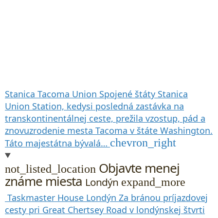
Stanica Tacoma Union
Spojené štáty
Stanica
Union Station, kedysi posledná zastávka na
transkontinentálnej ceste, prežila vzostup, pád a
znovuzrodenie mesta Tacoma v štáte Washington.
chevron_right
Táto majestátna bývalá…
Objavte menej
not_listed_location
známe miesta
Londýn
expand_more
Taskmaster House
Londýn
Za bránou príjazdovej
cesty pri Great Chertsey Road v londýnskej štvrti