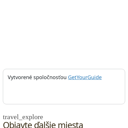
; otvorí sa
Things to do near Podchod Crystal Palace, Crystal Palace Subw
Vytvorené spoločnosťou
GetYourGuide
travel_explore
Objavte ďalšie miesta