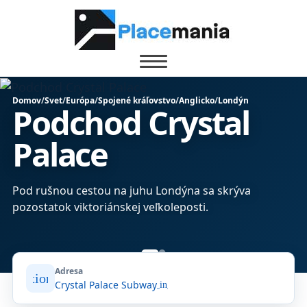
Domov
/
Svet
/
Európa
/
Spojené kráľovstvo
/
Anglicko
/
Londýn
Podchod Crystal
Palace
bo
Pod rušnou cestou na juhu Londýna sa skrýva
pozostatok viktoriánskej veľkoleposti.
Adresa
location_on
Crystal Palace Subway
open_in_new