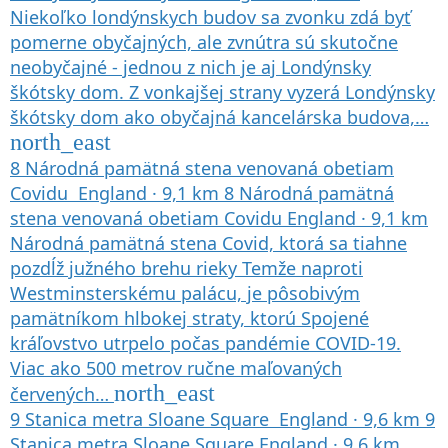
Niekoľko londýnskych budov sa zvonku zdá byť
pomerne obyčajných, ale zvnútra sú skutočne
neobyčajné - jednou z nich je aj Londýnsky
škótsky dom. Z vonkajšej strany vyzerá Londýnsky
škótsky dom ako obyčajná kancelárska budova,…
north_east
8
Národná pamätná stena venovaná obetiam
Covidu
England
·
9,1 km
8
Národná pamätná
stena venovaná obetiam Covidu
England
·
9,1 km
Národná pamätná stena Covid, ktorá sa tiahne
pozdĺž južného brehu rieky Temže naproti
Westminsterskému palácu, je pôsobivým
pamätníkom hlbokej straty, ktorú Spojené
kráľovstvo utrpelo počas pandémie COVID-19.
Viac ako 500 metrov ručne maľovaných
north_east
červených…
9
Stanica metra Sloane Square
England
·
9,6 km
9
Stanica metra Sloane Square
England
·
9,6 km