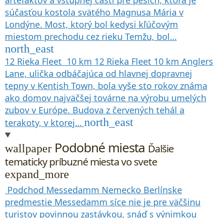
súčasťou kostola svätého Magnusa Mária v
Londýne. Most, ktorý bol kedysi kľúčovým
miestom prechodu cez rieku Temžu, bol…
north_east
12
Rieka Fleet
10 km
12
Rieka Fleet
10 km
Anglers
Lane, ulička odbáčajúca od hlavnej dopravnej
tepny v Kentish Town, bola vyše sto rokov známa
ako domov najväčšej továrne na výrobu umelých
zubov v Európe. Budova z červených tehál a
north_east
terakoty, v ktorej…
Podobné miesta
Ďalšie
wallpaper
tematicky príbuzné miesta vo svete
expand_more
Podchod Messedamm
Nemecko
Berlínske
predmestie Messedamm síce nie je pre väčšinu
turistov povinnou zastávkou, snáď s výnimkou