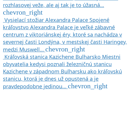
rozhlasovej veže, ale aj tak je to úžasná…
chevron_right
Vysielací stožiar Alexandra Palace
Spojené
kráľovstvo
Alexandra Palace je veľké zábavné
centrum z viktoriánskej éry, ktoré sa nachádza v
severnej časti Londýna, v mestskej časti Haringey,
chevron_right
medzi Muswell…
Kráľovská stanica Kazichene
Bulharsko
Miestni
obyvatelia kedysi poznali železničnú stanicu
Kazichene v západnom Bulharsku ako kráľovskú
stanicu, ktorá je dnes už opustená a je
chevron_right
pravdepodobne jedinou…