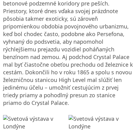
betonové podzemné koridory pre peších.
Priestory, ktoré dnes vďaka svojej prázdnote
pôsobia takmer exoticky, sú zároveň
pripomienkou obdobia povojnového urbanizmu,
keď bol chodec často, podobne ako Persefona,
vyhnaný do podsvetia, aby napomohol
rýchlejšiemu prejazdu vozidiel poháňaných
benzínom nad zemou. Aj podchod Crystal Palace
mal byť čiastočne obeťou prechodu od železnice k
cestám. Dokončili ho v roku 1865 a spolu s novou
železničnou stanicou High Level mal slúžiť len
jedinému účelu – umožniť cestujúcim z prvej
triedy priamy a pohodlný presun zo stanice
priamo do Crystal Palace.