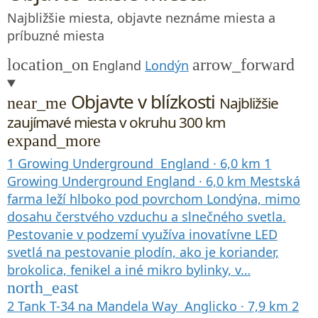
Najbližšie miesta, objavte neznáme miesta a
príbuzné miesta
location_on
arrow_forward
England
Londýn
Objavte v blízkosti
Najbližšie
near_me
zaujímavé miesta v okruhu 300 km
expand_more
1
Growing Underground
England
·
6,0 km
1
Growing Underground
England
·
6,0 km
Mestská
farma leží hlboko pod povrchom Londýna, mimo
dosahu čerstvého vzduchu a slnečného svetla.
Pestovanie v podzemí využíva inovatívne LED
svetlá na pestovanie plodín, ako je koriander,
brokolica, fenikel a iné mikro bylinky, v…
north_east
2
Tank T-34 na Mandela Way
Anglicko
·
7,9 km
2