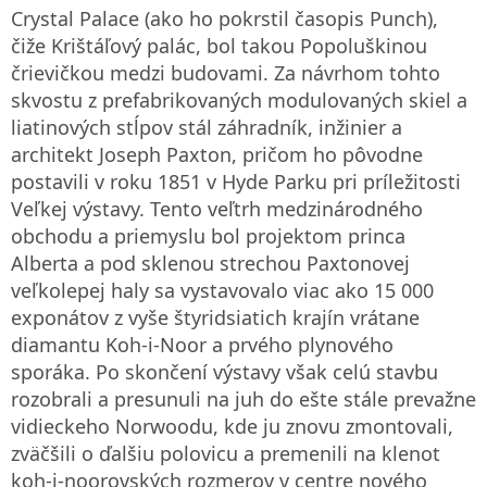
Crystal Palace (ako ho pokrstil časopis Punch),
čiže Krištáľový palác, bol takou Popoluškinou
črievičkou medzi budovami. Za návrhom tohto
skvostu z prefabrikovaných modulovaných skiel a
liatinových stĺpov stál záhradník, inžinier a
architekt Joseph Paxton, pričom ho pôvodne
postavili v roku 1851 v Hyde Parku pri príležitosti
Veľkej výstavy. Tento veľtrh medzinárodného
obchodu a priemyslu bol projektom princa
Alberta a pod sklenou strechou Paxtonovej
veľkolepej haly sa vystavovalo viac ako 15 000
exponátov z vyše štyridsiatich krajín vrátane
diamantu Koh-i-Noor a prvého plynového
sporáka. Po skončení výstavy však celú stavbu
rozobrali a presunuli na juh do ešte stále prevažne
vidieckeho Norwoodu, kde ju znovu zmontovali,
zväčšili o ďalšiu polovicu a premenili na klenot
koh-i-noorovských rozmerov v centre nového