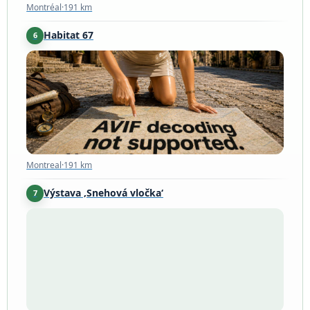
Montréal
·
191 km
Habitat 67
6
Montreal
·
191 km
Montreal
·
191 km
Výstava ‚Snehová vločka‘
7
Jericho
·
203 km