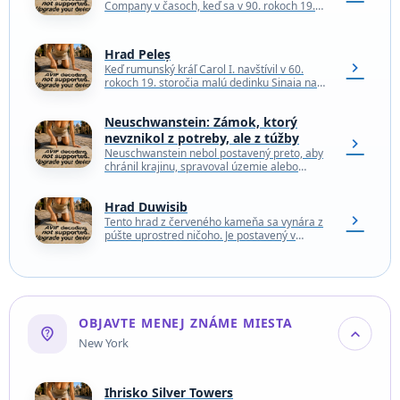
Company v časoch, keď sa v 90. rokoch 19.
storočia usadila v Maďarsku, sa usilovala
efektne…
Hrad Peleș
chevron_right
Keď rumunský kráľ Carol I. navštívil v 60.
rokoch 19. storočia malú dedinku Sinaia na
úpätí pohoria Bucegi, očarila ho jej malebná…
Neuschwanstein: Zámok, ktorý
nevznikol z potreby, ale z túžby
chevron_right
Neuschwanstein nebol postavený preto, aby
chránil krajinu, spravoval územie alebo
demonštroval vojenskú silu. Vznikol ako sen.
Ako vedomý únik z reality 19.…
Hrad Duwisib
chevron_right
Tento hrad z červeného kameňa sa vynára z
púšte uprostred ničoho. Je postavený v
novoromantickom štýle, ale svojim
romantickým účelom slúžil len…
OBJAVTE MENEJ ZNÁME MIESTA
not_listed_location
expand_more
New York
Ihrisko Silver Towers