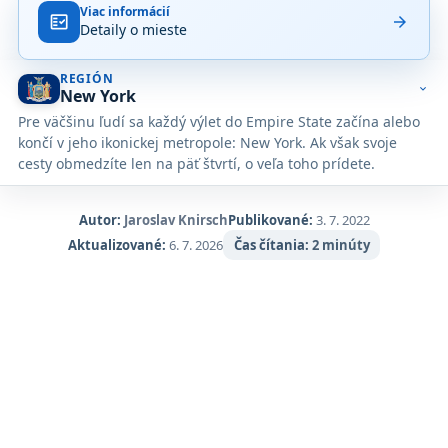
Viac informácií
fact_check
arrow_forward
Detaily o mieste
REGIÓN
expand_more
New York
Pre väčšinu ľudí sa každý výlet do Empire State začína alebo
končí v jeho ikonickej metropole: New York. Ak však svoje
cesty obmedzíte len na päť štvrtí, o veľa toho prídete.
Autor:
Jaroslav Knirsch
Publikované:
3. 7. 2022
Aktualizované:
6. 7. 2026
Čas čítania:
2 minúty