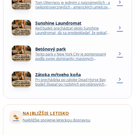
chevron_right
Tom Otterness je jedným z najznámejších - a
najkontroverznejších - amerických umelcov.
Jeho sochy boli vystavené v Múzeu
moderného umenia, Whitney a…
Sunshine Laundromat
chevron_right
Keď budeš prechádzať okolo Sunshine
Laundromat, dá sa predpokladať, že pokiaľ
nebudeš mať zbalenú špinavú bielizeň,
nebudeš mať dôvod zabočiť do vnútra.…
Betónový park
chevron_right
Tento park v New York City je pomenovaný
podľa svojej dominanty: masívnych
skladovacích síl a zásobníkov, ktoré boli
kedysi súčasťou betonárne, ktorá…
Zátoka mŕtveho koňa
chevron_right
Pri prechádzka po zátoke Dead Horse Bay
budeš šliapať po rozbitých porcelánových
panenkách, fľašiach od limonády z 50. rokov
minulého storočia a…
NAJBLIŽŠIE LETISKO
connecting_airports
Najbližšie spojenie leteckou dopravou