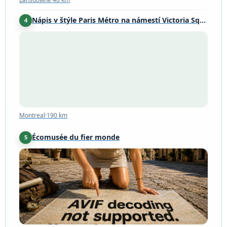
Nápis v štýle Paris Métro na námestí Victoria Square
4
Montreal
·
190 km
Montreal
·
190 km
Écomusée du fier monde
5
Montréal
·
191 km