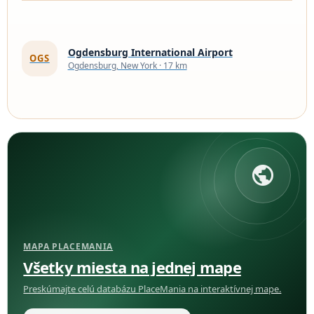
Ogdensburg International Airport
OGS
Ogdensburg, New York · 17 km
public
MAPA PLACEMANIA
Všetky miesta na jednej mape
Preskúmajte celú databázu PlaceMania na interaktívnej mape.