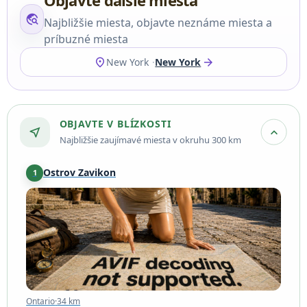
travel_explore
Najbližšie miesta, objavte neznáme miesta a
príbuzné miesta
location_on
arrow_forward
New York
New York
OBJAVTE V BLÍZKOSTI
near_me
expand_more
Najbližšie zaujímavé miesta v okruhu 300 km
Ostrov Zavikon
1
Ontario
·
34 km
Ontario
·
34 km