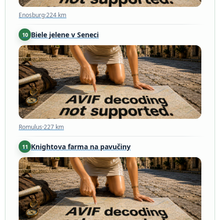
Enosburg
·
224 km
Biele jelene v Seneci
10
Romulus
·
227 km
Romulus
·
227 km
Knightova farma na pavučiny
11
Williamstown
·
245 km