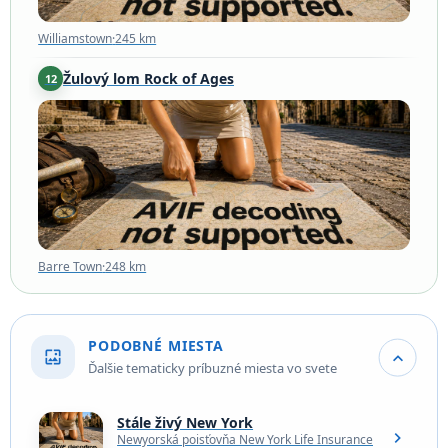
Williamstown
·
245 km
Žulový lom Rock of Ages
12
Barre Town
·
248 km
Barre Town
·
248 km
PODOBNÉ MIESTA
wallpaper
expand_more
Ďalšie tematicky príbuzné miesta vo svete
Stále živý New York
chevron_right
Newyorská poisťovňa New York Life Insurance