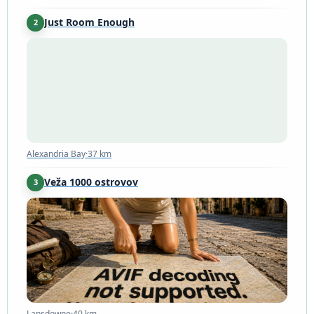
Just Room Enough
2
Alexandria Bay
·
37 km
Alexandria Bay
·
37 km
Veža 1000 ostrovov
3
Lansdowne
·
40 km
Lansdowne
·
40 km