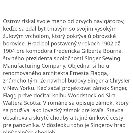
Ostrov získal svoje meno od prvých navigátorov,
keďže sa zdal byť tmavým so svojím vysokým
žulovým vrcholom, ktorý pokrývajú obrovské
borovice. Hrad bol postavený v rokoch 1902 až
1904 pre komodora Fredericka Gilberta Bourna,
štvrtého prezidenta spoločnosti Singer Sewing
Manufacturing Company. Objednal si ho u
renomovaného architekta Ernesta Flagga,
známeho tým, že navrhol budovy Singer a Chrysler
v New Yorku. Keď začal projektovať zámok Singer,
Flagg práve dočítal knihu Woodstock od Sira
Waltera Scotta. V románe sa opisuje zámok, ktorý
sa používal ako lovecký zámok pre kráľa. Stavba
obsahovala skryté chodby a tajné únikové cesty
pre panovníka. V dôsledku toho je Singerov hrad
plný tajných chodieb.