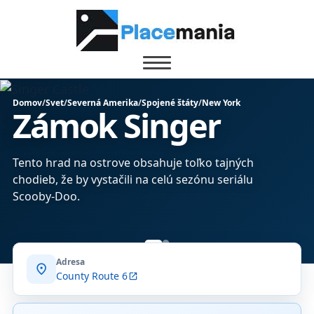
Domov
/
Svet
/
Severná Amerika
/
Spojené štáty
/
New York
Zámok Singer
Tento hrad na ostrove obsahuje toľko tajných
chodieb, že by vystačili na celú sezónu seriálu
Scooby-Doo.
Adresa
location_on
County Route 6
open_in_new