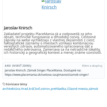
Jaroslav Knirsch
Zakladateľ projektu PlaceMania.sk a zodpovedá za jeho
obsah, technické fungovanie a dlhodobý rozvoj. Cestovné
zápisky na webe vychádzajú z vlastnej skúsenosti z ciest;
faktografické záznamy o miestach vznikajú kombináciou
verejných zdrojov, automatizovaného spracovania dát a
redakčného overovania. Zameriava sa na netradičné lokality,
ich historický a geografický kontext a menej známe súvislosti.
AKO UVIESŤ ZDROJ
Klikni a skopíruj
Jaroslav Knirsch. Zámok Singer. PlaceMania. Dostupné na:
https://www.placemania.sk/svetova-zaujimavost/zamok-singer/
sell
Súvisiace témy
architektúra
Hrad
kráľ
loď
ostrov
prehliadka
Úžasné miesta
zámok