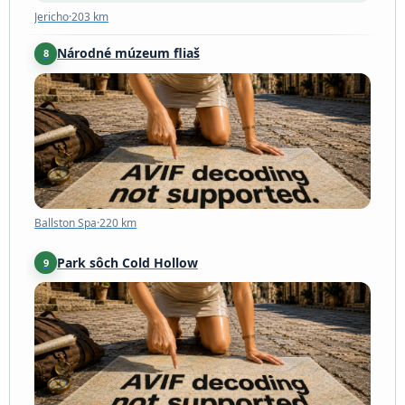
Jericho
·
203 km
Národné múzeum fliaš
8
Ballston Spa
·
220 km
Ballston Spa
·
220 km
Park sôch Cold Hollow
9
Enosburg
·
224 km