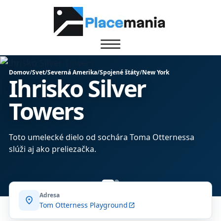
Domov
/
Svet
/
Severná Amerika
/
Spojené štáty
/
New York
Ihrisko Silver
Towers
Toto umelecké dielo od sochára Toma Otternessa
slúži aj ako preliezačka.
Adresa
location_on
Tom Otterness Playground
open_in_new