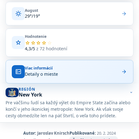
August
sunny
arrow_forward
29°/19°
Hodnotenie
star
Priemerné
star
star
star
star
star
hodnotenie
4,3/5
z 72 hodnotení
4,3
z
5
Viac informácií
na
fact_check
arrow_forward
Detaily o mieste
základe
72
hodnotení
REGIÓN
na
expand_more
New York
Google
Pre väčšinu ľudí sa každý výlet do Empire State začína alebo
Maps.
končí v jeho ikonickej metropole: New York. Ak však svoje
cesty obmedzíte len na päť štvrtí, o veľa toho prídete.
Autor:
Jaroslav Knirsch
Publikované:
20. 2. 2024