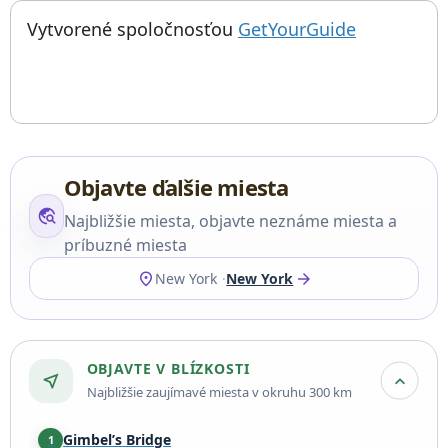
; otvorí sa
Things to do near Ihrisko Silver Towers, Tom Otterness Playgro
Vytvorené spoločnosťou
GetYourGuide
Objavte ďalšie miesta
travel_explore
Najbližšie miesta, objavte neznáme miesta a
príbuzné miesta
location_on
arrow_forward
New York
New York
OBJAVTE V BLÍZKOSTI
near_me
expand_more
Najbližšie zaujímavé miesta v okruhu 300 km
Gimbel’s Bridge
1