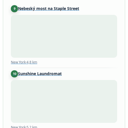
Nebeský most na Staple Street
9
New York
·
4,8 km
New York
·
4,8 km
Sunshine Laundromat
10
New York
·
5,2 km
New York
·
5,2 km