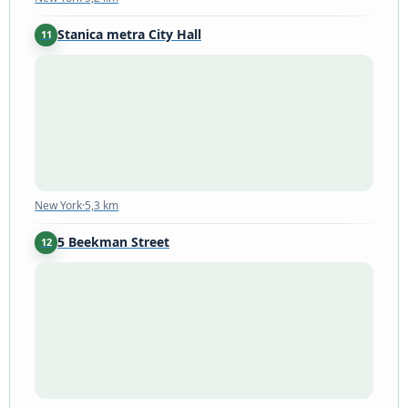
Stanica metra City Hall
11
New York
·
5,3 km
New York
·
5,3 km
5 Beekman Street
12
New York
·
5,5 km