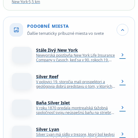
New York
·
5,5 km
PODOBNÉ MIESTA
wallpaper
expand_more
Ďalšie tematicky príbuzné miesta vo svete
Stále živý New York
chevron_right
Newyorská poisťovňa New York Life Insurance
Company v časoch, keď sa v 90. rokoch 19.
storočia usadila v Maďarsku, sa usilovala
efektne…
Silver Reef
chevron_right
V polovici 19. storočia mali prospektori a
geológovia dobrú predstavu o tom, v ktorých
typoch hornín sa s najväčšou
pravdepodobnosťou nachádzajú ložiská…
Baňa Silver Islet
chevron_right
V roku 1870 predala montrealská ťažobná
spoločnosť svoju neúspešnú baňu na striebro
ťažobnej spoločnosti Silver Islet, pretože sa
domnievala, že nestojí za…
Silver Lyan
chevron_right
Silver Lyan má sídlo v trezore, ktorý bol kedysi