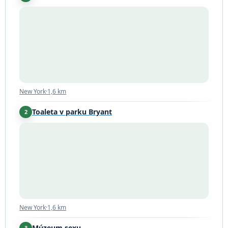
New York
·
1,6 km
New York
·
1,6 km
Toaleta v parku Bryant
2
New York
·
1,6 km
New York
·
1,6 km
Múzeum sexu
3