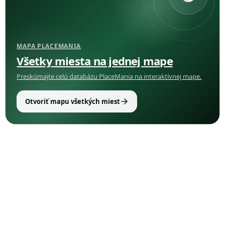
MAPA PLACEMANIA
Všetky miesta na jednej mape
Preskúmajte celú databázu PlaceMania na interaktívnej mape.
arrow_forward
Otvoriť mapu všetkých miest