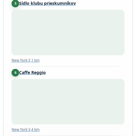
Sídlo klubu prieskumníkov
5
New York
·
3,1 km
New York
·
3,1 km
Caffe Reggio
6
New York
·
3,4 km
New York
·
3,4 km