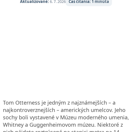
Aktualizované:
6. 7. 2026
Čas čítania:
1 minúta
Tom Otterness je jedným z najznámejších – a
najkontroverznejších – amerických umelcov. Jeho
sochy boli vystavené v Múzeu moderného umenia,
Whitney a Guggenheimovom múzeu. Niektoré z
nich nájdete roztrúsené na stanici metra na 14.