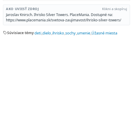
AKO UVIESŤ ZDROJ
Klikni a skopíruj
Jaroslav Knirsch. Ihrisko Silver Towers. PlaceMania. Dostupné na:
https://www.placemania.sk/svetova-zaujimavost/ihrisko-silver-towers/
sell
Súvisiace témy
deti
dielo
ihrisko
sochy
umenie
Úžasné miesta