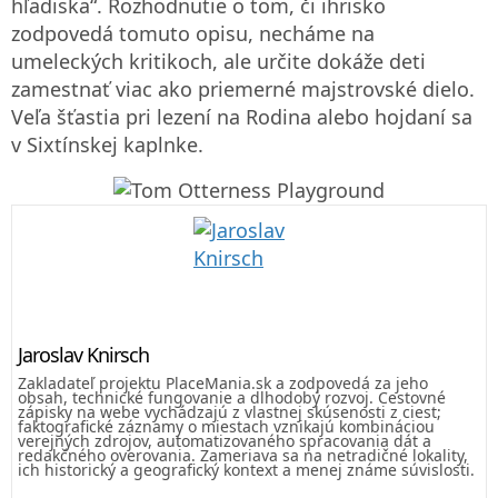
hľadiska“. Rozhodnutie o tom, či ihrisko
zodpovedá tomuto opisu, necháme na
umeleckých kritikoch, ale určite dokáže deti
zamestnať viac ako priemerné majstrovské dielo.
Veľa šťastia pri lezení na Rodina alebo hojdaní sa
v Sixtínskej kaplnke.
Jaroslav Knirsch
Zakladateľ projektu PlaceMania.sk a zodpovedá za jeho
obsah, technické fungovanie a dlhodobý rozvoj. Cestovné
zápisky na webe vychádzajú z vlastnej skúsenosti z ciest;
faktografické záznamy o miestach vznikajú kombináciou
verejných zdrojov, automatizovaného spracovania dát a
redakčného overovania. Zameriava sa na netradičné lokality,
ich historický a geografický kontext a menej známe súvislosti.