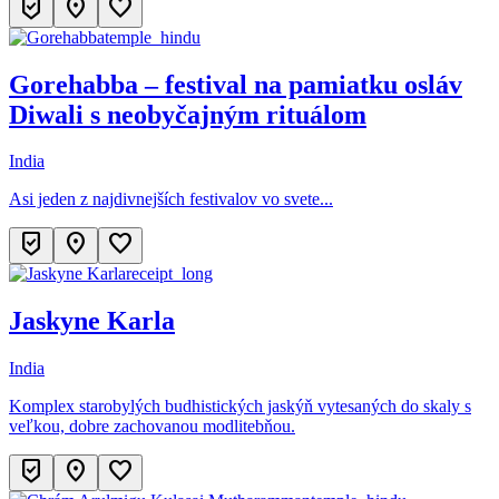
beenhere
location_on
favorite
temple_hindu
Gorehabba – festival na pamiatku osláv
Diwali s neobyčajným rituálom
India
Asi jeden z najdivnejších festivalov vo svete...
beenhere
location_on
favorite
receipt_long
Jaskyne Karla
India
Komplex starobylých budhistických jaskýň vytesaných do skaly s
veľkou, dobre zachovanou modlitebňou.
beenhere
location_on
favorite