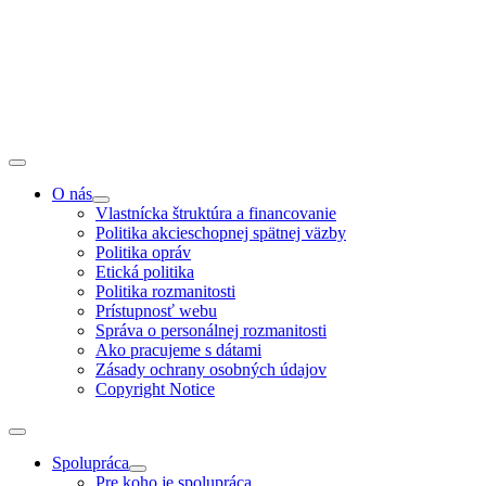
O nás
Vlastnícka štruktúra a financovanie
Politika akcieschopnej spätnej väzby
Politika opráv
Etická politika
Politika rozmanitosti
Prístupnosť webu
Správa o personálnej rozmanitosti
Ako pracujeme s dátami
Zásady ochrany osobných údajov
Copyright Notice
Spolupráca
Pre koho je spolupráca