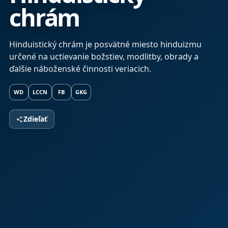
chrám
Hinduistický chrám je posvätné miesto hinduizmu
určené na uctievanie božstiev, modlitby, obrady a
ďalšie náboženské činnosti veriacich.
WD
LCCN
FB
GKG
Zdieľať
share