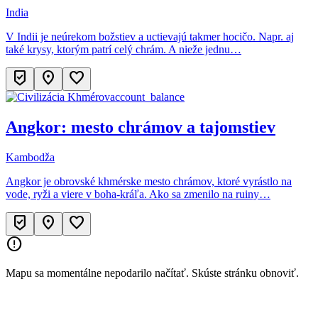
India
V Indii je neúrekom božstiev a uctievajú takmer hocičo. Napr. aj
také krysy, ktorým patrí celý chrám. A nieže jednu…
beenhere
location_on
favorite
account_balance
Angkor: mesto chrámov a tajomstiev
Kambodža
Angkor je obrovské khmérske mesto chrámov, ktoré vyrástlo na
vode, ryži a viere v boha-kráľa. Ako sa zmenilo na ruiny…
beenhere
location_on
favorite
error_outline
Mapu sa momentálne nepodarilo načítať. Skúste stránku obnoviť.