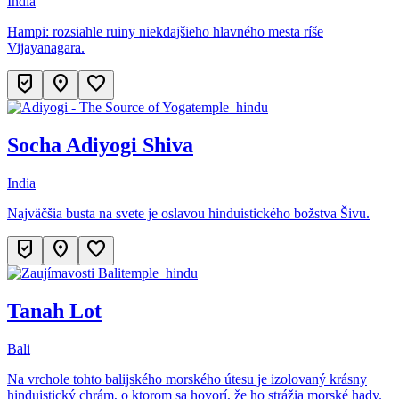
India
Hampi: rozsiahle ruiny niekdajšieho hlavného mesta ríše
Vijayanagara.
beenhere
location_on
favorite
temple_hindu
Socha Adiyogi Shiva
India
Najväčšia busta na svete je oslavou hinduistického božstva Šivu.
beenhere
location_on
favorite
temple_hindu
Tanah Lot
Bali
Na vrchole tohto balijského morského útesu je izolovaný krásny
hinduistický chrám, o ktorom sa hovorí, že ho strážia morské hady.