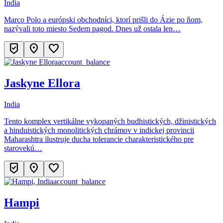
India
Marco Polo a európski obchodníci, ktorí prišli do Ázie po ňom,
nazývali toto miesto Sedem pagod. Dnes už ostala len…
beenhere
location_on
favorite
account_balance
Jaskyne Ellora
India
Tento komplex vertikálne vykopaných budhistických, džinistických
a hinduistických monolitických chrámov v indickej provincii
Maharashtra ilustruje ducha tolerancie charakteristického pre
starovekú…
beenhere
location_on
favorite
account_balance
Hampi