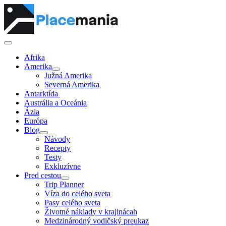
Afrika
Amerika
Južná Amerika
Severná Amerika
Antarktída
Austrália a Oceánia
Ázia
Európa
Blog
Návody
Recepty
Testy
Exkluzívne
Pred cestou
Trip Planner
Víza do celého sveta
Pasy celého sveta
Životné náklady v krajinácah
Medzinárodný vodičský preukaz