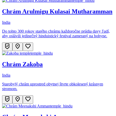
temple_hindu
Chrám Arulmigu Kulasai Mutharamman
India
Do tohto 300 rokov starého chrámu každoročne prúdia davy ľudí,
aby oslávili jedinečný hinduistický festival zameraný na bohyne.
beenhere
location_on
favorite
temple_hindu
Chrám Zakoba
India
Starobylý chrám uprostred obytnej štvrte obkolesený krásnym
stromom.
beenhere
location_on
favorite
temple_hindu