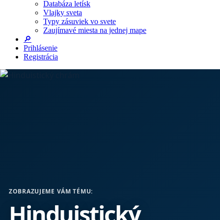
Databáza letísk
Vlajky sveta
Typy zásuviek vo svete
Zaujímavé miesta na jednej mape
🔎
Prihlásenie
Registrácia
ZOBRAZUJEME VÁM TÉMU:
Hinduistický