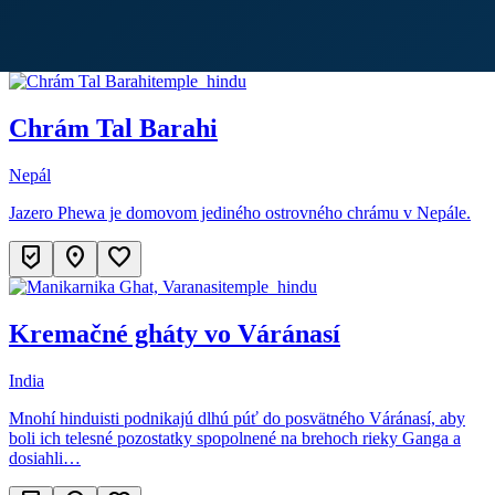
temple_hindu
Chrám Tal Barahi
Nepál
Jazero Phewa je domovom jediného ostrovného chrámu v Nepále.
beenhere
location_on
favorite
temple_hindu
Kremačné gháty vo Váránasí
India
Mnohí hinduisti podnikajú dlhú púť do posvätného Váránasí, aby
boli ich telesné pozostatky spopolnené na brehoch rieky Ganga a
dosiahli…