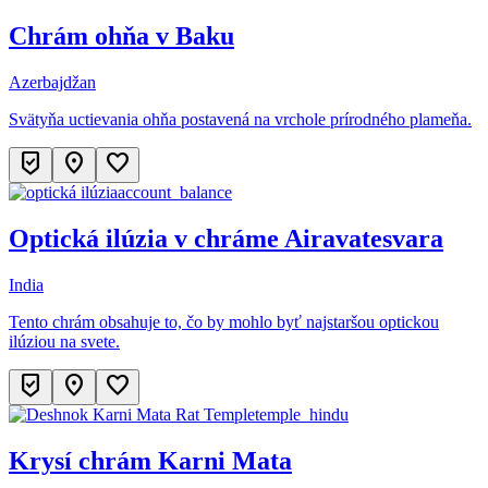
Chrám ohňa v Baku
Azerbajdžan
Svätyňa uctievania ohňa postavená na vrchole prírodného plameňa.
beenhere
location_on
favorite
account_balance
Optická ilúzia v chráme Airavatesvara
India
Tento chrám obsahuje to, čo by mohlo byť najstaršou optickou
ilúziou na svete.
beenhere
location_on
favorite
temple_hindu
Krysí chrám Karni Mata