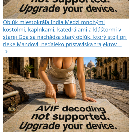
Oblúk miestokráľa
India
Medzi mnohými
kostolmi, kaplnkami, katedrálami a kláštormi v
starej Goa sa nachádza starý oblúk, ktorý stojí pri
rieke Mandovi, neďaleko prístaviska trajektov.…
chevron_right