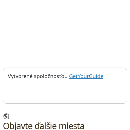
; otvorí sa
Vytvorené spoločnosťou
GetYourGuide
travel_explore
Objavte ďalšie miesta