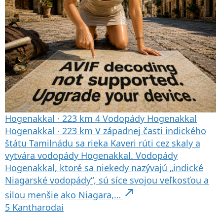
Hogenakkal
·
223 km
4
Vodopády Hogenakkal
Hogenakkal
·
223 km
V západnej časti indického
štátu Tamilnádu sa rieka Kaveri rúti cez skaly a
vytvára vodopády Hogenakkal. Vodopády
Hogenakkal, ktoré sa niekedy nazývajú „indické
Niagarské vodopády“, sú síce svojou veľkosťou a
north_east
silou menšie ako Niagara,…
5
Kantharodai