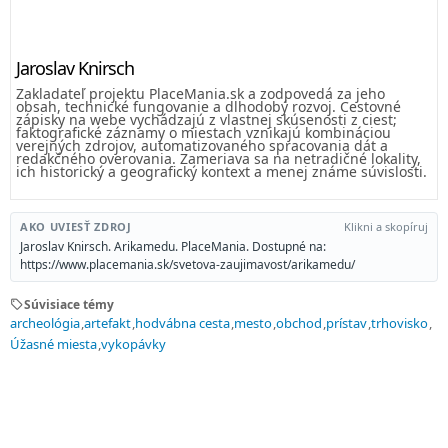
Jaroslav Knirsch
Zakladateľ projektu PlaceMania.sk a zodpovedá za jeho
obsah, technické fungovanie a dlhodobý rozvoj. Cestovné
zápisky na webe vychádzajú z vlastnej skúsenosti z ciest;
faktografické záznamy o miestach vznikajú kombináciou
verejných zdrojov, automatizovaného spracovania dát a
redakčného overovania. Zameriava sa na netradičné lokality,
ich historický a geografický kontext a menej známe súvislosti.
AKO UVIESŤ ZDROJ
Klikni a skopíruj
Jaroslav Knirsch. Arikamedu. PlaceMania. Dostupné na:
https://www.placemania.sk/svetova-zaujimavost/arikamedu/
sell
Súvisiace témy
archeológia
artefakt
hodvábna cesta
mesto
obchod
prístav
trhovisko
Úžasné miesta
vykopávky