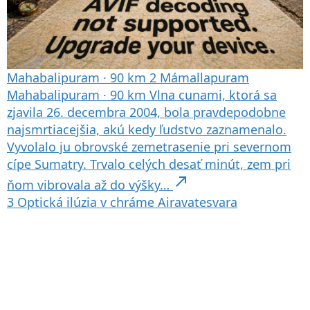
Mahabalipuram
·
90 km
2
Mámallapuram
Mahabalipuram
·
90 km
Vlna cunami, ktorá sa
zjavila 26. decembra 2004, bola pravdepodobne
najsmrtiacejšia, akú kedy ľudstvo zaznamenalo.
Vyvolalo ju obrovské zemetrasenie pri severnom
cípe Sumatry. Trvalo celých desať minút, zem pri
north_east
ňom vibrovala až do výšky…
3
Optická ilúzia v chráme Airavatesvara