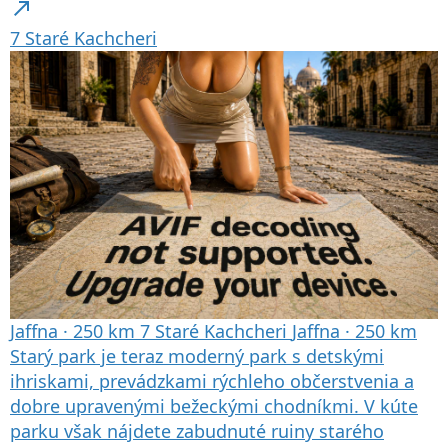
north_east
7
Staré Kachcheri
Jaffna
·
250 km
7
Staré Kachcheri
Jaffna
·
250 km
Starý park je teraz moderný park s detskými
ihriskami, prevádzkami rýchleho občerstvenia a
dobre upravenými bežeckými chodníkmi. V kúte
parku však nájdete zabudnuté ruiny starého