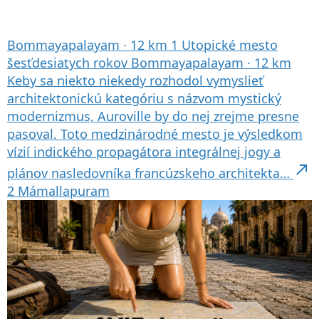
Bommayapalayam
·
12 km
1
Utopické mesto
šesťdesiatych rokov
Bommayapalayam
·
12 km
Keby sa niekto niekedy rozhodol vymyslieť
architektonickú kategóriu s názvom mystický
modernizmus, Auroville by do nej zrejme presne
pasoval. Toto medzinárodné mesto je výsledkom
vízií indického propagátora integrálnej jogy a
north_east
plánov nasledovníka francúzskeho architekta…
2
Mámallapuram