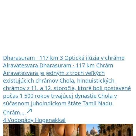
Dharasuram
·
117 km
3
Optická ilúzia v chráme
Airavatesvara
Dharasuram
·
117 km
Chrám
Airavatesvara je jedným z troch veľkých
existujúcich chrámov Chola, hinduistických
chrámov z 11. a 12. storočia, ktoré boli postavené
počas 1 500 rokov trvajúcej dynastie Chola v
súčasnom juhoindickom štáte Tamil Nadu.
north_east
Chrám…
4
Vodopády Hogenakkal