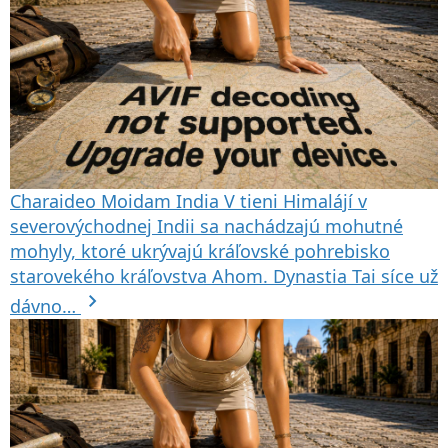
Charaideo Moidam
India
V tieni Himalájí v
severovýchodnej Indii sa nachádzajú mohutné
mohyly, ktoré ukrývajú kráľovské pohrebisko
starovekého kráľovstva Ahom. Dynastia Tai síce už
chevron_right
dávno…