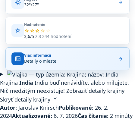
sunny
arrow_forward
32°/27°
Hodnotenie
star
Priemerné
star
star
star
star
star
hodnotenie
3,6/5
z 3 244 hodnotení
3,6
z
5
Viac informácií
na
fact_check
arrow_forward
Detaily o mieste
základe
3 244
hodnotení
na
Krajina
India
Indiu buď nenávidíte, alebo milujete.
Google
Nič medzitým neexistuje!
Zobraziť detaily krajiny
Maps.
expand_more
Skryť detaily krajiny
Autor:
Jaroslav Knirsch
Publikované:
26. 2.
2024
Aktualizované:
6. 7. 2026
Čas čítania:
2 minúty