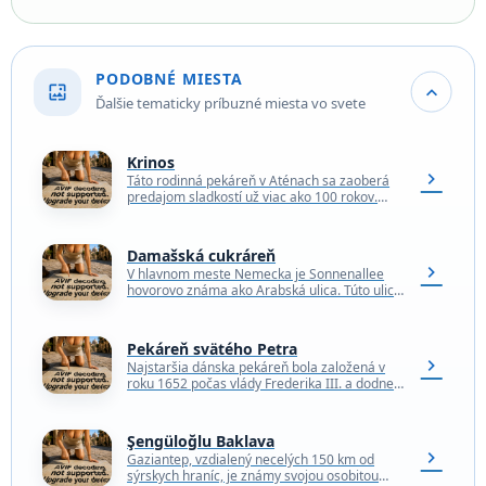
PODOBNÉ MIESTA
wallpaper
expand_more
Ďalšie tematicky príbuzné miesta vo svete
Krinos
chevron_right
Táto rodinná pekáreň v Aténach sa zaoberá
predajom sladkostí už viac ako 100 rokov.
Výzdoba ani recepty sa tu od roku 1923…
Damašská cukráreň
chevron_right
V hlavnom meste Nemecka je Sonnenallee
hovorovo známa ako Arabská ulica. Túto ulicu
v berlínskej štvrti Neuköllin lemujú všetky
druhy arabských obchodov,…
Pekáreň svätého Petra
chevron_right
Najstaršia dánska pekáreň bola založená v
roku 1652 počas vlády Frederika III. a dodnes
ju miestni obyvatelia Kodane obľubujú. V
obchode nájdete…
Şengüloğlu Baklava
chevron_right
Gaziantep, vzdialený necelých 150 km od
sýrskych hraníc, je známy svojou osobitou