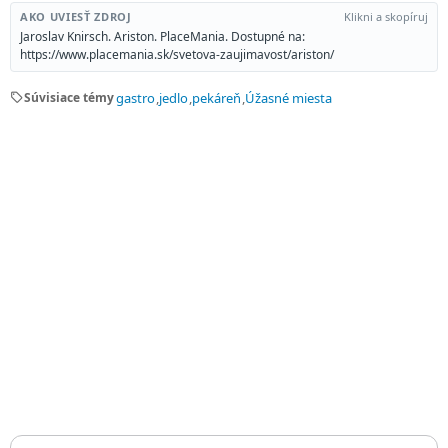
AKO UVIESŤ ZDROJ
Klikni a skopíruj
Jaroslav Knirsch. Ariston. PlaceMania. Dostupné na:
https://www.placemania.sk/svetova-zaujimavost/ariston/
sell
Súvisiace témy
gastro
jedlo
pekáreň
Úžasné miesta