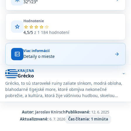
32°/23°
Hodnotenie
star
Priemerné
star
star
star
star
star
hodnotenie
4,5/5
z 1 184 hodnotení
4,5
z
5
Viac informácií
na
fact_check
arrow_forward
Detaily o mieste
základe
1 184
hodnotení
KRAJINA
na
expand_more
Grécko
Google
Grécko, to sú staroveké ruiny zaliate slnkom, modrá obloha,
Maps.
blahodarné Egejské more, ktoré obmýva nekonečné
pobrežie, a kultúra, ktorá žije vášnivou hudbou, skvelou
kuchyňou a vzrušujúcimi aktivitami.
Autor:
Jaroslav Knirsch
Publikované:
12. 6. 2025
Aktualizované:
6. 7. 2026
Čas čítania:
1 minúta