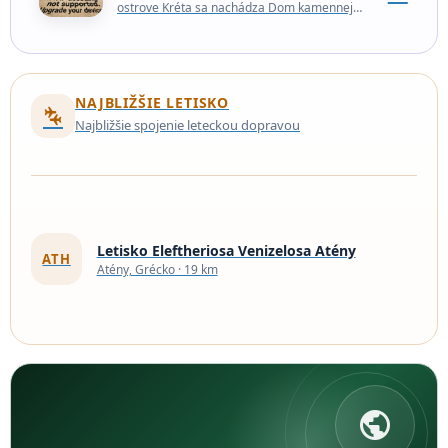
ostrove Kréta sa nachádza Dom kamennej
tvorby. Na pozemku sa nachádza množstvo
ručne vyrobených kamenných…
NAJBLIŽŠIE LETISKO
connecting_airports
Najbližšie spojenie leteckou dopravou
Letisko Eleftheriosa Venizelosa Atény
ATH
Atény, Grécko · 19 km
public