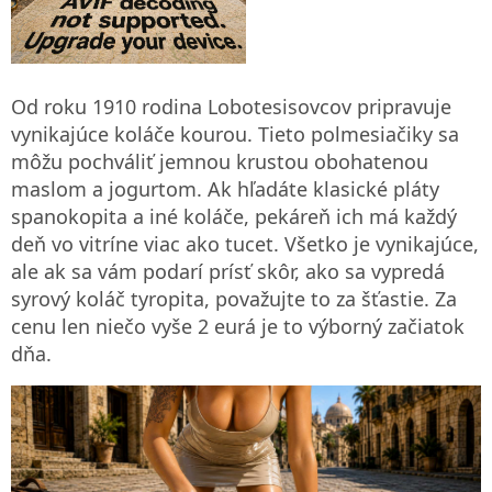
Od roku 1910 rodina Lobotesisovcov pripravuje
vynikajúce koláče kourou. Tieto polmesiačiky sa
môžu pochváliť jemnou krustou obohatenou
maslom a jogurtom. Ak hľadáte klasické pláty
spanokopita a iné koláče, pekáreň ich má každý
deň vo vitríne viac ako tucet. Všetko je vynikajúce,
ale ak sa vám podarí prísť skôr, ako sa vypredá
syrový koláč tyropita, považujte to za šťastie. Za
cenu len niečo vyše 2 eurá je to výborný začiatok
dňa.