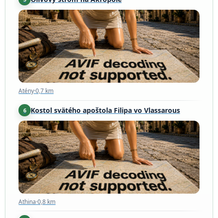
Atény
·
0,7 km
Atény
·
0,7 km
Kostol svätého apoštola Filipa vo Vlassarous
6
Athina
·
0,8 km
Athina
·
0,8 km