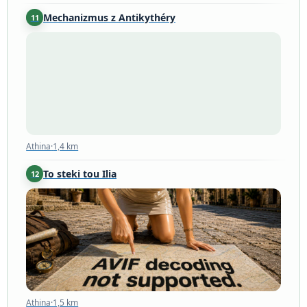
Mechanizmus z Antikythéry
11
Athina
·
1,4 km
Athina
·
1,4 km
To steki tou Ilia
12
Athina
·
1,5 km
Athina
·
1,5 km