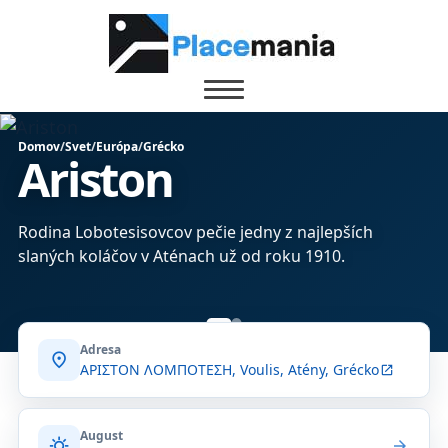
Domov
/
Svet
/
Európa
/
Grécko
Ariston
Rodina Lobotesisovcov pečie jedny z najlepších
slaných koláčov v Aténach už od roku 1910.
Adresa
location_on
ΑΡΙΣΤΟΝ ΛΟΜΠΟΤΕΣΗ, Voulis, Atény, Grécko
open_in_new
August
sunny
arrow_forward