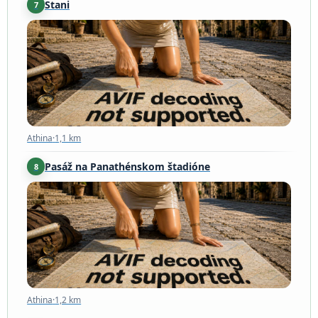
Stani
7
Athina
·
1,1 km
Athina
·
1,1 km
Pasáž na Panathénskom štadióne
8
Athina
·
1,2 km
Athina
·
1,2 km