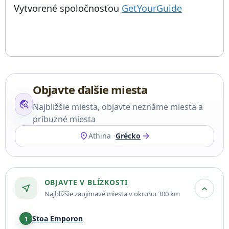
; otvorí sa
Things to do near Ariston, Cukráreň, Cukrovinkárstvo, Obchod,
Vytvorené spoločnosťou
GetYourGuide
Objavte ďalšie miesta
travel_explore
Najbližšie miesta, objavte neznáme miesta a
príbuzné miesta
location_on
arrow_forward
Athina
Grécko
OBJAVTE V BLÍZKOSTI
near_me
expand_more
Najbližšie zaujímavé miesta v okruhu 300 km
Stoa Emporon
1