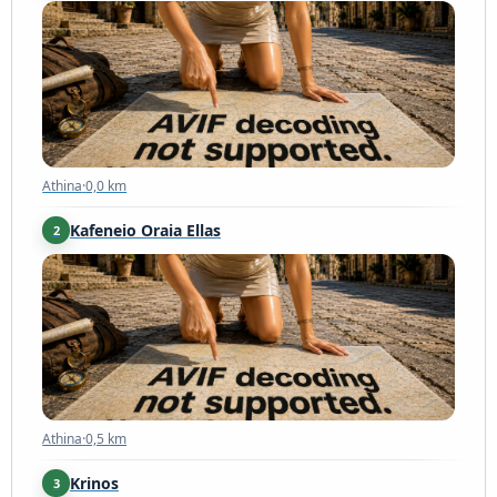
Athina
·
0,0 km
Athina
·
0,0 km
Kafeneio Oraia Ellas
2
Athina
·
0,5 km
Athina
·
0,5 km
Krinos
3