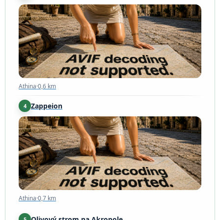
Athina
·
0,6 km
Athina
·
0,6 km
Zappeion
4
Athina
·
0,7 km
Athina
·
0,7 km
Olivový strom na Akropole
5