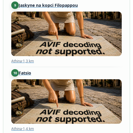
Jaskyne na kopci Filopappou
9
Athina
·
1,3 km
Athina
·
1,3 km
Fatsio
10
Athina
·
1,4 km
Athina
·
1,4 km