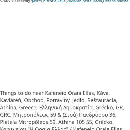
sell
Súvisiace témy
gastro
história
káva
kaviareň
reštaurácia
Úžasné miesta
Things to do near Kafeneio Oraia Ellas, Káva,
Kaviareň, Obchod, Potraviny, Jedlo, Reštaurácia,
Athina, Greece, Ελληνική Δημοκρατία, Grécko, GR,
GRC, Μητροπόλεως 59 & (Στοά) Πανδρόσου 36,
Plateía Mitropóleos 59, Athina 105 55, Grécko,
Καφενείον "Η Ωραία Ελλάς" / Kafeneio Oraia Ellas,