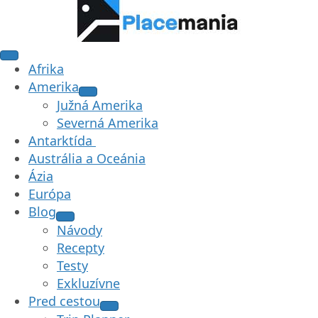
Afrika
Amerika
Južná Amerika
Severná Amerika
Antarktída
Austrália a Oceánia
Ázia
Európa
Blog
Návody
Recepty
Testy
Exkluzívne
Pred cestou