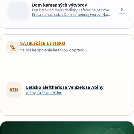
Dom kamenných výtvorov
chevron_right
Len kúsok od malej dedinky Kefalas na ostrove
Kréta sa nachádza Dom kamennej tvorby. Na
pozemku sa nachádza množstvo ručne
vyrobených kamenných…
NAJBLIŽŠIE LETISKO
connecting_airports
Najbližšie spojenie leteckou dopravou
Letisko Eleftheriosa Venizelosa Atény
ATH
Atény, Grécko · 20 km