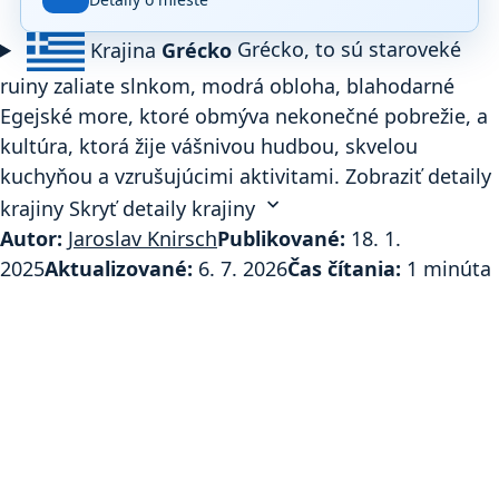
základe
1 512
Krajina
Grécko
Grécko, to sú staroveké
hodnotení
na
ruiny zaliate slnkom, modrá obloha, blahodarné
Google
Maps.
Egejské more, ktoré obmýva nekonečné pobrežie, a
kultúra, ktorá žije vášnivou hudbou, skvelou
kuchyňou a vzrušujúcimi aktivitami.
Zobraziť detaily
expand_more
krajiny
Skryť detaily krajiny
Autor:
Jaroslav Knirsch
Publikované:
18. 1.
2025
Aktualizované:
6. 7. 2026
Čas čítania:
1 minúta