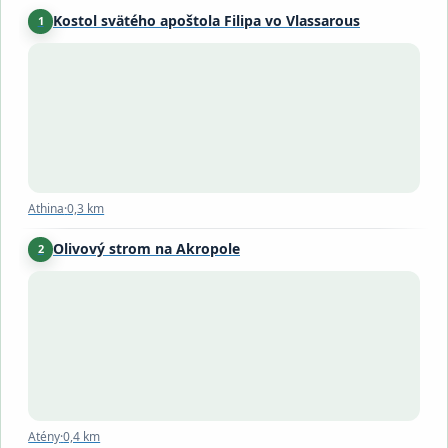
Kostol svätého apoštola Filipa vo Vlassarous
1
Athina
·
0,3 km
Athina
·
0,3 km
Olivový strom na Akropole
2
Atény
·
0,4 km
Atény
·
0,4 km