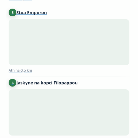
Stoa Emporon
5
Athina
·
0,5 km
Athina
·
0,5 km
Jaskyne na kopci Filopappou
6
Athina
·
0,9 km