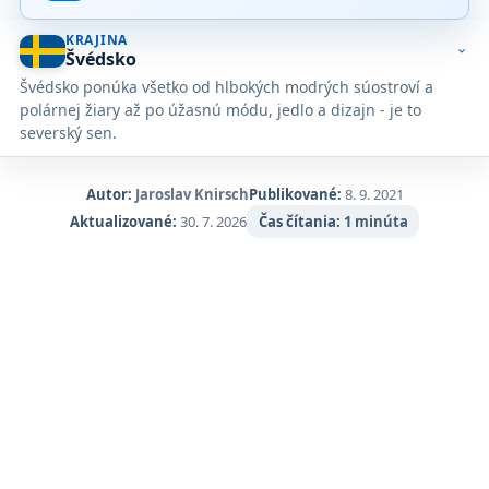
KRAJINA
expand_more
Švédsko
Švédsko ponúka všetko od hlbokých modrých súostroví a
polárnej žiary až po úžasnú módu, jedlo a dizajn - je to
severský sen.
Autor:
Jaroslav Knirsch
Publikované:
8. 9. 2021
Aktualizované:
30. 7. 2026
Čas čítania:
1 minúta