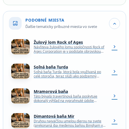
PODOBNÉ MIESTA
wallpaper
expand_more
Ďalšie tematicky príbuzné miesta vo svete
Žulový lom Rock of Ages
chevron_right
Návšteva žulového lomu spoločnosti Rock of
Ages Corporation je v podstate obrovskou
exkurziou. Samotný lom je najväčší žulový lom
na svete s…
Soľná baňa Turda
chevron_right
Soľná baňa Turda, ktorá bola využívaná po
celé storočia, teraz slúži ako podzemný
zábavný park a kúpele. Baníci sa tu venovali
ťažbe…
Mramorová baňa
chevron_right
Táto bývalá travertínová baňa poskytuje
dokonalý výhľad na vyprahnuté údolie
Cuatrociénegas, najmä pri západe slnka.
Slnko tu dopadá na päť veľkých kameňov…
Dimantová baňa Mir
chevron_right
Druhou najväčšou umelou dierou na svete
(prekonaná iba medenou baňou Bingham v