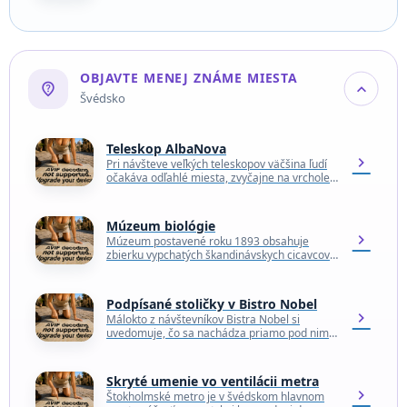
Utahu) je diamantová baňa umiestnená na
okraji malého mesta Mirny…
OBJAVTE MENEJ ZNÁME MIESTA
not_listed_location
expand_more
Švédsko
Teleskop AlbaNova
chevron_right
Pri návšteve veľkých teleskopov väčšina ľudí
očakáva odľahlé miesta, zvyčajne na vrchole
nejakého osamelého pohoria ďaleko od miest
a znečisťujúceho svetla. Najväčší…
Múzeum biológie
chevron_right
Múzeum postavené roku 1893 obsahuje
zbierku vypchatých škandinávskych cicavcov a
vtákov zasadených do diorámatu
znázorňujúcu švédsku krajinu. Pokiaľ vystúpiš
po točitom schodisku…
Podpísané stoličky v Bistro Nobel
chevron_right
Málokto z návštevníkov Bistra Nobel si
uvedomuje, čo sa nachádza priamo pod nimi.
Stoličky v reštaurácii štokholmského Múzea
Nobelových cien ukrývajú na…
Skryté umenie vo ventilácii metra
chevron_right
Štokholmské metro je v švédskom hlavnom