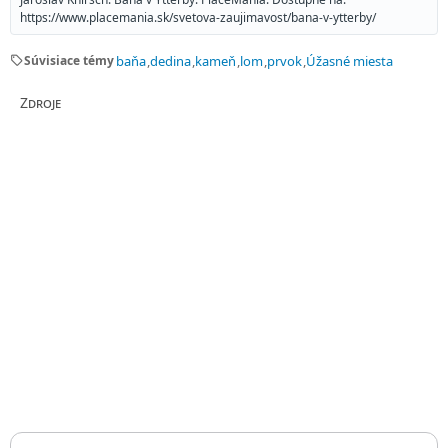
https://www.placemania.sk/svetova-zaujimavost/bana-v-ytterby/
sell
Súvisiace témy
baňa
dedina
kameň
lom
prvok
Úžasné miesta
Zdroje