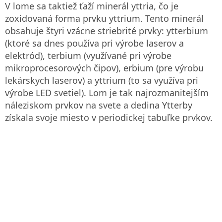
V lome sa taktiež ťaží minerál yttria, čo je
zoxidovaná forma prvku yttrium. Tento minerál
obsahuje štyri vzácne striebrité prvky: ytterbium
(ktoré sa dnes používa pri výrobe laserov a
elektród), terbium (využívané pri výrobe
mikroprocesorových čipov), erbium (pre výrobu
lekárskych laserov) a yttrium (to sa využíva pri
výrobe LED svetiel). Lom je tak najrozmanitejším
náleziskom prvkov na svete a dedina Ytterby
získala svoje miesto v periodickej tabuľke prvkov.