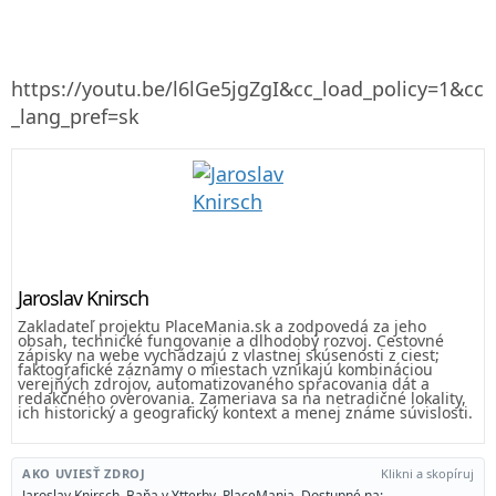
https://youtu.be/l6lGe5jgZgI&cc_load_policy=1&cc
_lang_pref=sk
Jaroslav Knirsch
Zakladateľ projektu PlaceMania.sk a zodpovedá za jeho
obsah, technické fungovanie a dlhodobý rozvoj. Cestovné
zápisky na webe vychádzajú z vlastnej skúsenosti z ciest;
faktografické záznamy o miestach vznikajú kombináciou
verejných zdrojov, automatizovaného spracovania dát a
redakčného overovania. Zameriava sa na netradičné lokality,
ich historický a geografický kontext a menej známe súvislosti.
AKO UVIESŤ ZDROJ
Klikni a skopíruj
Jaroslav Knirsch. Baňa v Ytterby. PlaceMania. Dostupné na: