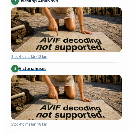
Teleskop AlbaNova
7
Stockholms län
·
18 km
Stockholms län
·
18 km
Victoriahuset
8
Stockholms län
·
18 km
Stockholms län
·
18 km