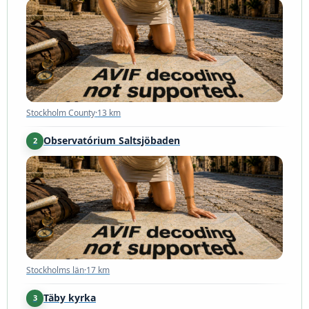
Stockholm County
·
13 km
Stockholm County
·
13 km
Observatórium Saltsjöbaden
2
Stockholms län
·
17 km
Stockholms län
·
17 km
Täby kyrka
3