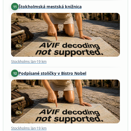
Štokholmská mestská knižnica
11
Stockholms län
·
19 km
Stockholms län
·
19 km
Podpísané stoličky v Bistro Nobel
12
Stockholms län
·
19 km
Stockholms län
·
19 km