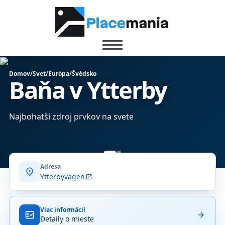
Domov
/
Svet
/
Európa
/
Švédsko
Baňa v Ytterby
Najbohatší zdroj prvkov na svete
Adresa
location_on
Ytterbyvägen
open_in_new
Viac informácií
fact_check
arrow_forward
Detaily o mieste