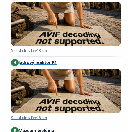
Stockholms län
·
18 km
Stockholms län
·
18 km
Jadrový reaktor R1
4
Stockholms län
·
18 km
Stockholms län
·
18 km
Múzeum biológie
5