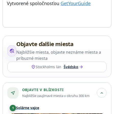
; otvorí sa
Things to do near Baňa v Ytterby, Ytterbyvägen, Ytterby Mine, 
Vytvorené spoločnosťou
GetYourGuide
Objavte ďalšie miesta
travel_explore
Najbližšie miesta, objavte neznáme miesta a
príbuzné miesta
location_on
arrow_forward
Stockholms län
Švédsko
OBJAVTE V BLÍZKOSTI
near_me
expand_more
Najbližšie zaujímavé miesta v okruhu 300 km
Solárne vajce
1