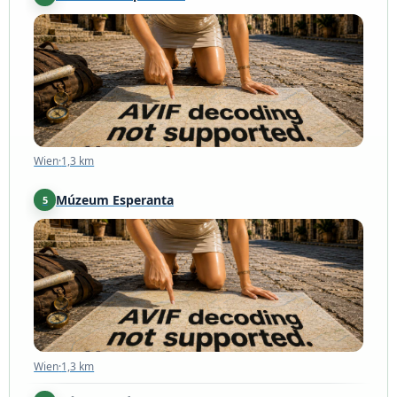
Wien
·
1,3 km
Wien
·
1,3 km
Múzeum Esperanta
5
Wien
·
1,3 km
Wien
·
1,3 km