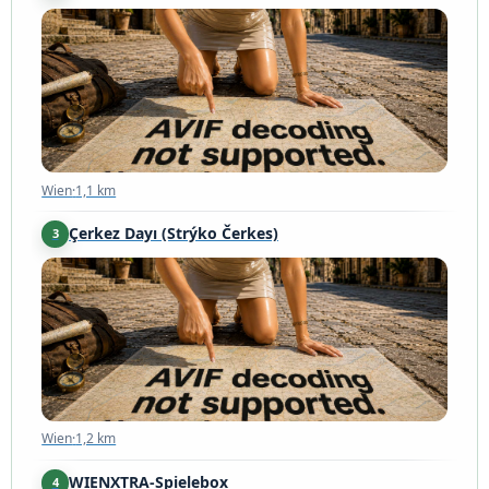
Wien
·
1,1 km
Wien
·
1,1 km
Çerkez Dayı (Strýko Čerkes)
3
Wien
·
1,2 km
Wien
·
1,2 km
WIENXTRA-Spielebox
4