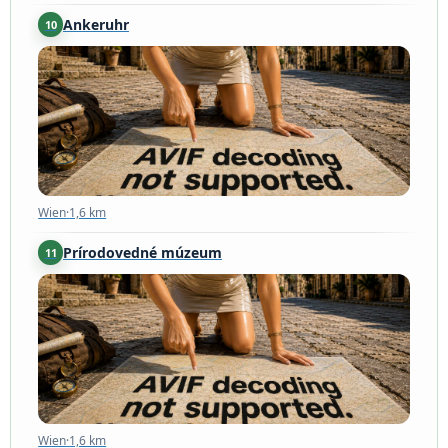
Ankeruhr
10
Wien
·
1,6 km
Wien
·
1,6 km
Prírodovedné múzeum
11
Wien
·
1,6 km
Wien
·
1,6 km