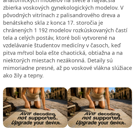
zbierka voskových gynekologických modelov. V
pôvodných vitrínach z palisandrového dreva a
benátskeho skla z konca 17. storočia je
chránených 1 192 modelov rozkúskovaných častí
tela a celých postáv, ktoré boli vytvorené na
vzdelávanie študentov medicíny v časoch, keď
pitva mŕtvol bola ešte chaotická, obtiažna a na
niektorých miestach nezákonná. Detaily sú
mimoriadne presné, až po voskové vlákna slúžiace
ako žily a tepny.