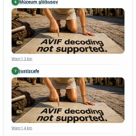
Múzeum glóbusov
6
Wien
·
1,3 km
Wien
·
1,3 km
Justizcafe
7
Wien
·
1,4 km
Wien
·
1,4 km