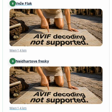
Veže Flak
8
Wien
·
1,4 km
Wien
·
1,4 km
Neidhartove fresky
9
Wien
·
1,4 km
Wien
·
1,4 km