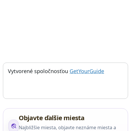
; otvorí sa
Things to do near Lekárske múzeum Josephinum, Josephinum, Ví
Vytvorené spoločnosťou
GetYourGuide
Objavte ďalšie miesta
travel_explore
Najbližšie miesta, objavte neznáme miesta a