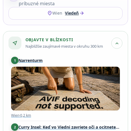
príbuzné miesta
location_on
arrow_forward
Wien
Viedeň
OBJAVTE V BLÍZKOSTI
near_me
expand_more
Najbližšie zaujímavé miesta v okruhu 300 km
Narrenturm
1
Wien
·
0,2 km
Wien
·
0,2 km
Curry Insel: Keď vo Viedni zavriete oči a ocitnete sa na Srí Lanke
2