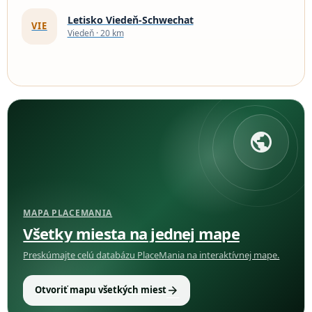
Letisko Viedeň-Schwechat
VIE
Viedeň · 20 km
public
MAPA PLACEMANIA
Všetky miesta na jednej mape
Preskúmajte celú databázu PlaceMania na interaktívnej mape.
arrow_forward
Otvoriť mapu všetkých miest