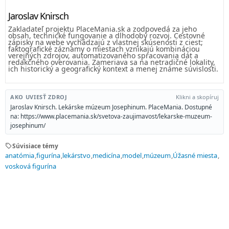
Jaroslav Knirsch
Zakladateľ projektu PlaceMania.sk a zodpovedá za jeho
obsah, technické fungovanie a dlhodobý rozvoj. Cestovné
zápisky na webe vychádzajú z vlastnej skúsenosti z ciest;
faktografické záznamy o miestach vznikajú kombináciou
verejných zdrojov, automatizovaného spracovania dát a
redakčného overovania. Zameriava sa na netradičné lokality,
ich historický a geografický kontext a menej známe súvislosti.
AKO UVIESŤ ZDROJ
Klikni a skopíruj
Jaroslav Knirsch. Lekárske múzeum Josephinum. PlaceMania. Dostupné
na: https://www.placemania.sk/svetova-zaujimavost/lekarske-muzeum-
josephinum/
sell
Súvisiace témy
anatómia
figurína
lekárstvo
medicína
model
múzeum
Úžasné miesta
vosková figurína