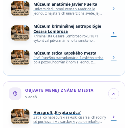
Múzeum anatómie Javier Puerta
chevron_right
Universidad Complutense v Madride je
jednou z najstarších univerzít na svete. Jej
história sa začína už v roku 1293, keď toledský
arcibiskup…
Múzeum kriminálnej antropológie
Cesara Lombrosa
chevron_right
Kriminalista Cesare Lombroso roku 1871
vykonával pitvu známeho talianskeho
kriminálnika Giuseppe Villela. Pri skúmaní
jeho lebky objavil na zadnej časti lebky
Múzeum srdca Kapského mesta
preliačinu,…
chevron_right
Prvá úspešná transplantácia ľudského srdca
bola pozoruhodným činom a jednou z
najznámejších udalostí v histórii medicíny.
Toto malé múzeum v nemocnici, kde…
OBJAVTE MENEJ ZNÁME MIESTA
not_listed_location
expand_more
Viedeň
Herzgruft ‚Krypta srdca‘
chevron_right
Zatiaľ čo habsburskí rakúski cisári a ich rodiny
sú pochovaní v cisárskej krypte o niekoľko
blokov ďalej, ich srdcia boli osobitne uložené…