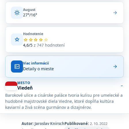
August
sunny
arrow_forward
27°/16°
Hodnotenie
star
Priemerné
star
star
star
star
star
hodnotenie
4,6/5
z 747 hodnotení
4,6
z
5
Viac informácií
na
fact_check
arrow_forward
Detaily o mieste
základe
747
hodnotení
MESTO
na
expand_more
Viedeň
Google
Barokové ulice a cisárske paláce tvoria kulisu pre umelecké a
Maps.
hudobné majstrovské diela Viedne, ktoré dopĺňa kultúra
kaviarní a živá scéna gurmánov a dizajnérov.
Autor:
Jaroslav Knirsch
Publikované:
2. 10. 2022