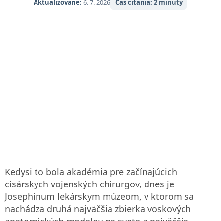
Aktualizované:
6. 7. 2026
Čas čítania:
2 minúty
Kedysi to bola akadémia pre začínajúcich
cisárskych vojenských chirurgov, dnes je
Josephinum lekárskym múzeom, v ktorom sa
nachádza druhá najväčšia zbierka voskových
anatomických modelov na svete a najväčšia