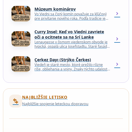
Múzeum kominárov
chevron_right
Vo Viedni sa čistý komín považuje za kľúčový
pre privítanie nového roka. Podľa tradície je
kominár stálym nositeľom šťastia a
spokojnosti, najmä…
Curry Insel: Keď vo Viedni zavriete
oči a ocitnete sa na Srí Lanke
chevron_right
Lenaugasse v ôsmom viedenskom obvode je
typická, ospalá ulica Josefstadtu. Staré fasády,
ticho, poriadok. No stačí otvoriť dvere na čísle
4 a…
Çerkez Dayı (Strýko Čerkes)
chevron_right
Viedeň je staré mesto, ktoré prežilo rôzne
ríše, obliehania a vojny. Znaky týchto udalostí
možno stále nájsť po celom meste, ale nie…
NAJBLIŽŠIE LETISKO
connecting_airports
Najbližšie spojenie leteckou dopravou