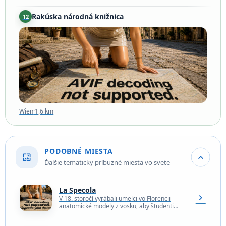
Rakúska národná knižnica
12
Wien
·
1,6 km
Wien
·
1,6 km
PODOBNÉ MIESTA
wallpaper
expand_more
Ďalšie tematicky príbuzné miesta vo svete
La Specola
chevron_right
V 18. storočí vyrábali umelci vo Florencii
anatomické modely z vosku, aby študenti
medicíny vedeli, čo sa nachádza pod kožou.
Výroba to…