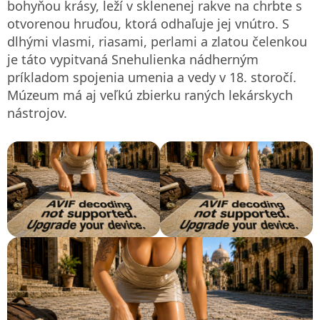
bohyňou krásy, leží v sklenenej rakve na chrbte s
otvorenou hruďou, ktorá odhaľuje jej vnútro. S
dlhými vlasmi, riasami, perlami a zlatou čelenkou
je táto vypitvaná Snehulienka nádherným
príkladom spojenia umenia a vedy v 18. storočí.
Múzeum má aj veľkú zbierku raných lekárskych
nástrojov.