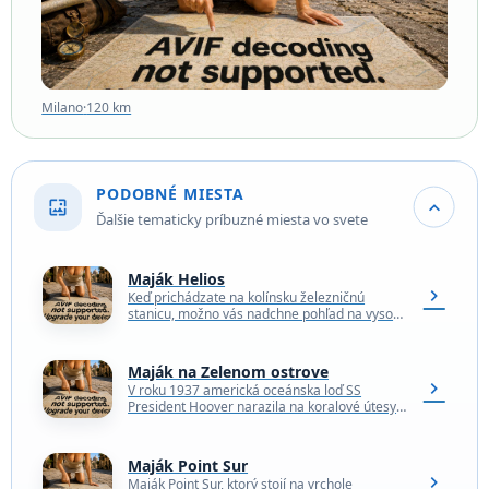
Milano
·
120 km
PODOBNÉ MIESTA
wallpaper
expand_more
Ďalšie tematicky príbuzné miesta vo svete
Maják Helios
chevron_right
Keď prichádzate na kolínsku železničnú
stanicu, možno vás nadchne pohľad na vysokú
gotickú katedrálu alebo nádherný železný
Hohenzollernov most. Ale keďže Kolín…
Maják na Zelenom ostrove
chevron_right
V roku 1937 americká oceánska loď SS
President Hoover narazila na koralové útesy
pri pobreží Lüdao (Zelený ostrov) na Taiwane,
ktorý bol…
Maják Point Sur
chevron_right
Maják Point Sur, ktorý stojí na vrchole