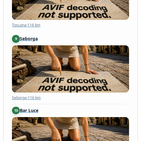
Toscana
·
116 km
Seborga
9
Seborga
·
116 km
Seborga
·
116 km
Bar Luce
10
Milano
·
118 km