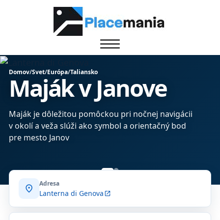
Domov
/
Svet
/
Európa
/
Taliansko
Maják v Janove
Maják je dôležitou pomôckou pri nočnej navigácii
v okolí a veža slúži ako symbol a orientačný bod
pre mesto Janov
Adresa
location_on
Lanterna di Genova
open_in_new