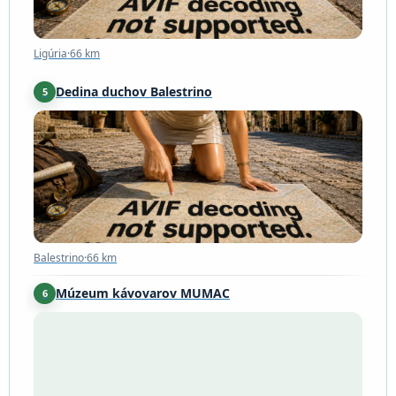
Ligúria
·
66 km
Dedina duchov Balestrino
5
Balestrino
·
66 km
Balestrino
·
66 km
Múzeum kávovarov MUMAC
6
Binasco
·
105 km