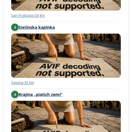
San Fruttuoso
·
24 km
Sixtínska kaplnka
3
Savona
·
35 km
Savona
·
35 km
Krajina „piatich zemí“
4
Ligúria
·
66 km