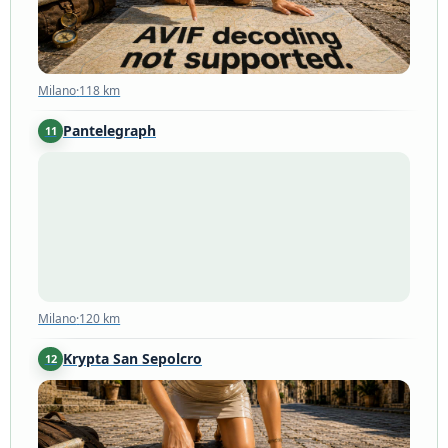
Milano
·
118 km
Pantelegraph
11
Milano
·
120 km
Milano
·
120 km
Krypta San Sepolcro
12
Milano
·
120 km