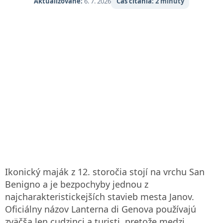
Aktualizované:
6. 7. 2026
Čas čítania:
2 minúty
Ikonický maják z 12. storočia stojí na vrchu San
Benigno a je bezpochyby jednou z
najcharakteristickejších stavieb mesta Janov.
Oficiálny názov Lanterna di Genova používajú
zväčša len cudzinci a turisti, pretože medzi