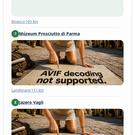
Binasco
·
105 km
Múzeum Prosciutto di Parma
7
Langhirano
·
111 km
Langhirano
·
111 km
Jazero Vagli
8
Toscana
·
116 km