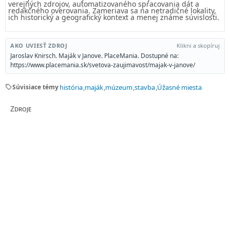
verejných zdrojov, automatizovaného spracovania dát a
redakčného overovania. Zameriava sa na netradičné lokality,
ich historický a geografický kontext a menej známe súvislosti.
AKO UVIESŤ ZDROJ
Klikni a skopíruj
Jaroslav Knirsch. Maják v Janove. PlaceMania. Dostupné na:
https://www.placemania.sk/svetova-zaujimavost/majak-v-janove/
sell
Súvisiace témy
história
maják
múzeum
stavba
Úžasné miesta
Zdroje