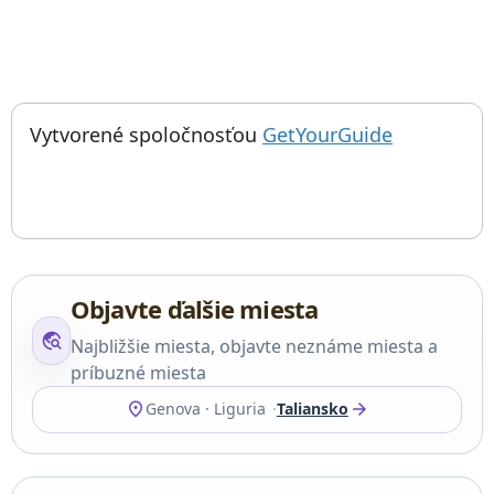
; otvorí sa
Things to do near Maják v Janove, Lanterna di Genova, Lightho
Vytvorené spoločnosťou
GetYourGuide
Objavte ďalšie miesta
travel_explore
Najbližšie miesta, objavte neznáme miesta a
príbuzné miesta
location_on
arrow_forward
Genova · Liguria
Taliansko