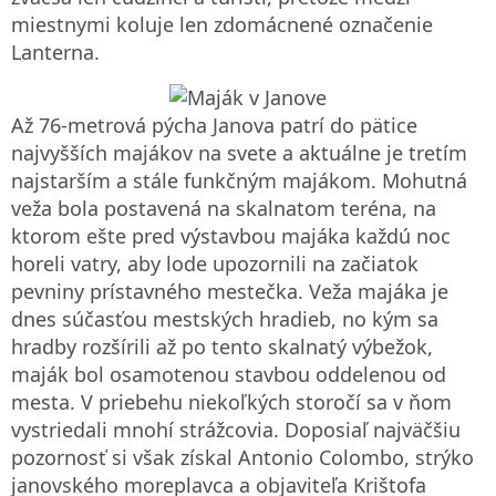
miestnymi koluje len zdomácnené označenie
Lanterna.
Až 76-metrová pýcha Janova patrí do pätice
najvyšších majákov na svete a aktuálne je tretím
najstarším a stále funkčným majákom. Mohutná
veža bola postavená na skalnatom teréna, na
ktorom ešte pred výstavbou majáka každú noc
horeli vatry, aby lode upozornili na začiatok
pevniny prístavného mestečka. Veža majáka je
dnes súčasťou mestských hradieb, no kým sa
hradby rozšírili až po tento skalnatý výbežok,
maják bol osamotenou stavbou oddelenou od
mesta. V priebehu niekoľkých storočí sa v ňom
vystriedali mnohí strážcovia. Doposiaľ najväčšiu
pozornosť si však získal Antonio Colombo, strýko
janovského moreplavca a objaviteľa Krištofa