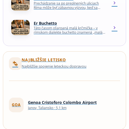
chevron_right
Prechádzanie sa po preplnených uliciach
Ríma môže byť zábavnou výzvou, keď sa
fanúšikovia rôznych trendy zmrzlinární, ako
Fatamorgana alebo Otaleg, hádajú o…
Er Buchetto
chevron_right
Táto časom ošarpaná malá krčmička – v
rímskom dialekte buchetto znamená „malá
diera“ – v blízkosti stanice Termini, ktorá je od
roku…
NAJBLIŽŠIE LETISKO
connecting_airports
Najbližšie spojenie leteckou dopravou
Genoa Cristoforo Colombo Airport
GOA
Janov, Taliansko · 5,1 km