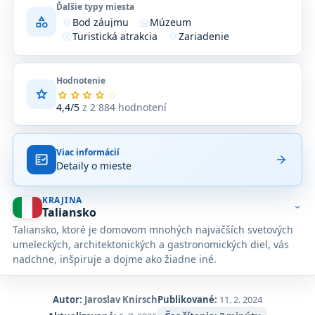
Ďalšie typy miesta
category
Bod záujmu
Múzeum
where_to_vote
museum
Turistická atrakcia
Zariadenie
explore
location_on
Hodnotenie
star
Priemerné
star
star
star
star
star
hodnotenie
4,4/5
z 2 884 hodnotení
4,4
z
5
Viac informácií
na
fact_check
arrow_forward
Detaily o mieste
základe
2 884
hodnotení
KRAJINA
na
expand_more
Taliansko
Google
Taliansko, ktoré je domovom mnohých najväčších svetových
Maps.
umeleckých, architektonických a gastronomických diel, vás
nadchne, inšpiruje a dojme ako žiadne iné.
Autor:
Jaroslav Knirsch
Publikované:
11. 2. 2024