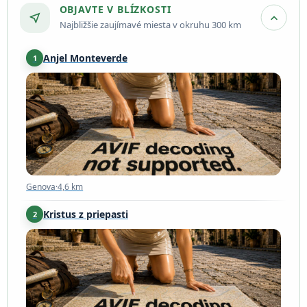
OBJAVTE V BLÍZKOSTI
near_me
expand_more
Najbližšie zaujímavé miesta v okruhu 300 km
Anjel Monteverde
1
Genova
·
4,6 km
Genova
·
4,6 km
Kristus z priepasti
2
San Fruttuoso
·
24 km