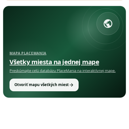
public
MAPA PLACEMANIA
Všetky miesta na jednej mape
Preskúmajte celú databázu PlaceMania na interaktívnej mape.
arrow_forward
Otvoriť mapu všetkých miest