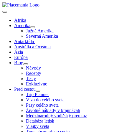
Afrika
Amerika
Južná Amerika
Severná Amerika
Antarktída
Austrália a Oceánia
Ázia
Európa
Blog
Návody
Recepty
Testy
Exkluzívne
Pred cestou
Trip Planner
Víza do celého sveta
Pasy celého sveta
Životné náklady v krajinácah
Medzinárodný vodičský preukaz
Databáza letísk
Vlajky sveta
Typy zásuviek vo svete