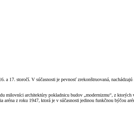
 16. a 17. storočí. V súčasnosti je pevnosť zrekonštruovaná, nachádzajú
du milovníci architektúry pokladnicu budov „modernizmu“, z ktorých v
ia aréna z roku 1947, ktorá je v súčasnosti jedinou funkčnou býčou aré