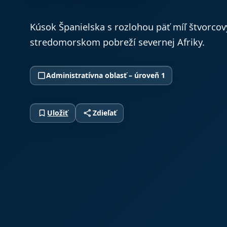
Kúsok Španielska s rozlohou päť míľ štvorco
stredomorskom pobreží severnej Afriky.
crop_square
Administratívna oblasť – úroveň 1
bookmark_border
share
Uložiť
Zdieľať