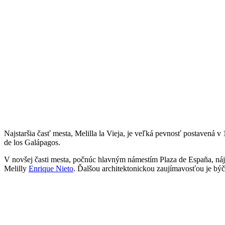
Najstaršia časť mesta, Melilla la Vieja, je veľká pevnosť postavená v
de los Galápagos.
V novšej časti mesta, počnúc hlavným námestím Plaza de España, náj
Melilly
Enrique Nieto
. Ďalšou architektonickou zaujímavosťou je býč