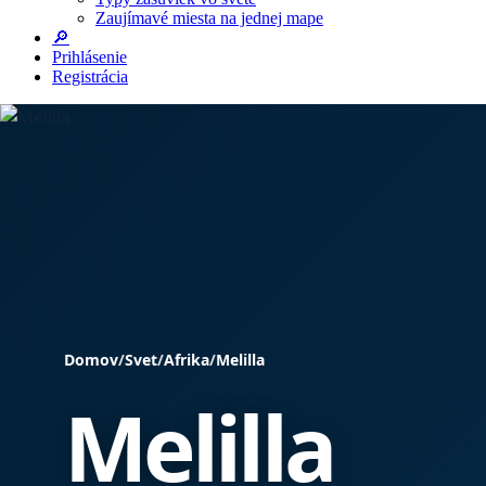
Zaujímavé miesta na jednej mape
🔎
Prihlásenie
Registrácia
Domov
/
Svet
/
Afrika
/
Melilla
Melilla