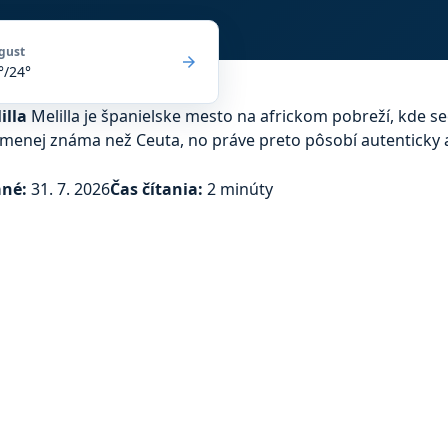
gust
arrow_forward
°/24°
illa
Melilla je španielske mesto na africkom pobreží, kde 
 menej známa než Ceuta, no práve preto pôsobí autenticky a
ané:
31. 7. 2026
Čas čítania:
2 minúty