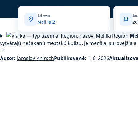
Adresa
Au
location_on
sunny
Melilla
26
open_in_new
Región
Mel
vytvárajú nečakanú mestskú kulisu. Je menšia, surovejšia a
expand_more
Autor:
Jaroslav Knirsch
Publikované:
1. 6. 2026
Aktualizov