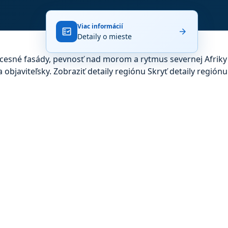
Viac informácií
fact_check
arrow_forward
Detaily o mieste
secesné fasády, pevnosť nad morom a rytmus severnej Afriky
 objaviteľsky.
Zobraziť detaily regiónu
Skryť detaily regiónu