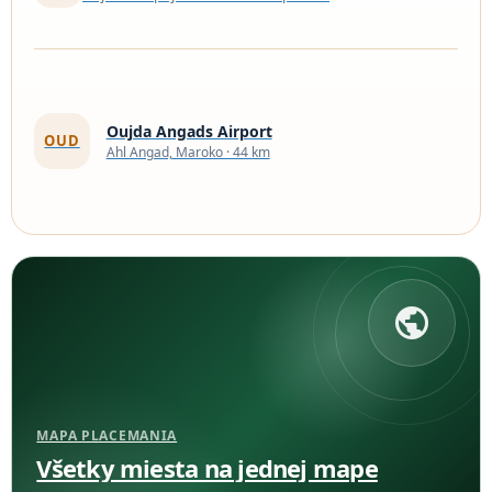
Oujda Angads Airport
OUD
Ahl Angad, Maroko · 44 km
public
MAPA PLACEMANIA
Všetky miesta na jednej mape