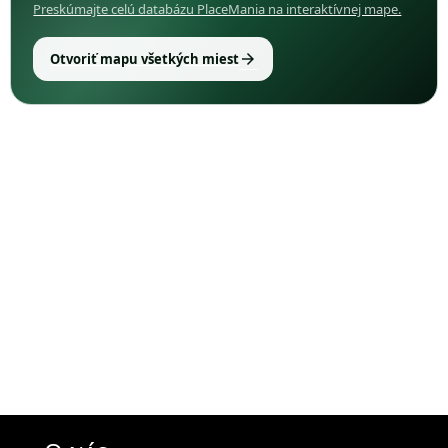
Preskúmajte celú databázu PlaceMania na interaktívnej mape.
arrow_forward
Otvoriť mapu všetkých miest