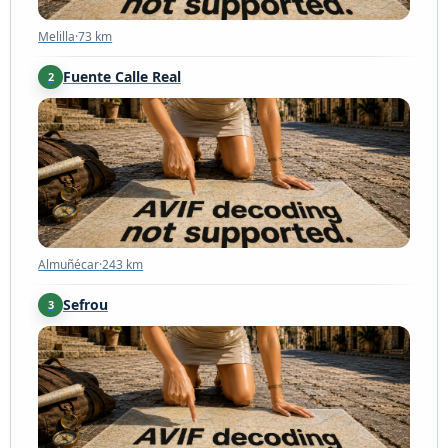
Melilla
·
73 km
Fuente Calle Real
2
Almuñécar
·
243 km
Almuñécar
·
243 km
Sefrou
3
Sefrou
·
249 km