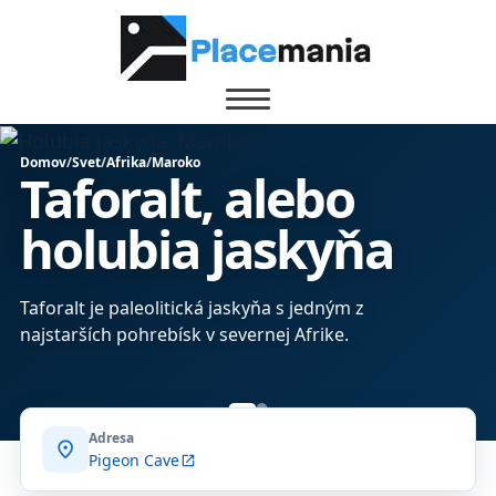
Domov
/
Svet
/
Afrika
/
Maroko
Taforalt, alebo
holubia jaskyňa
Taforalt je paleolitická jaskyňa s jedným z
najstarších pohrebísk v severnej Afrike.
Adresa
location_on
Pigeon Cave
open_in_new