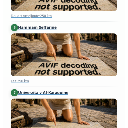
Douart Amejjoute
·
250 km
Hammam Seffarine
6
Fes
·
250 km
Fes
·
250 km
Univerzita v Al-Karaouine
7
Fes
·
250 km