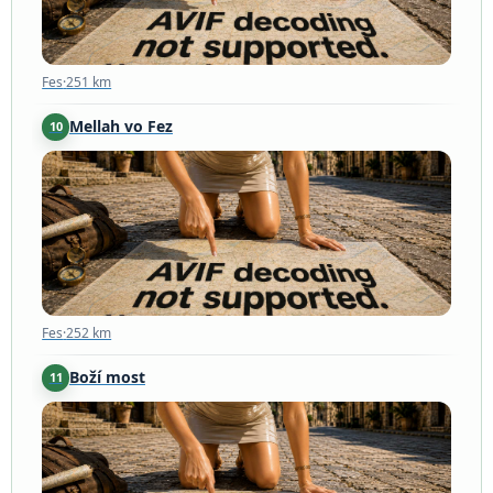
Fes
·
251 km
Mellah vo Fez
10
Fes
·
252 km
Fes
·
252 km
Boží most
11
Akchour
·
257 km