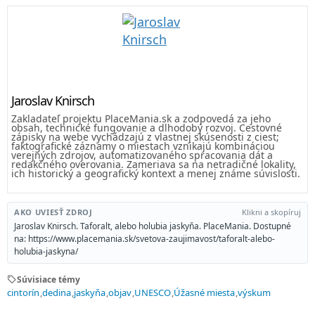
Jaroslav Knirsch
Zakladateľ projektu PlaceMania.sk a zodpovedá za jeho
obsah, technické fungovanie a dlhodobý rozvoj. Cestovné
zápisky na webe vychádzajú z vlastnej skúsenosti z ciest;
faktografické záznamy o miestach vznikajú kombináciou
verejných zdrojov, automatizovaného spracovania dát a
redakčného overovania. Zameriava sa na netradičné lokality,
ich historický a geografický kontext a menej známe súvislosti.
AKO UVIESŤ ZDROJ
Klikni a skopíruj
Jaroslav Knirsch. Taforalt, alebo holubia jaskyňa. PlaceMania. Dostupné
na: https://www.placemania.sk/svetova-zaujimavost/taforalt-alebo-
holubia-jaskyna/
sell
Súvisiace témy
cintorín
dedina
jaskyňa
objav
UNESCO
Úžasné miesta
výskum