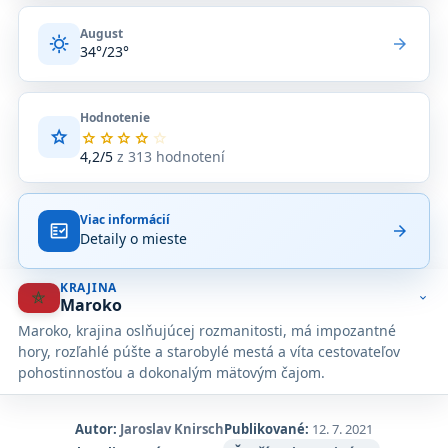
August
sunny
arrow_forward
34°/23°
Hodnotenie
star
Priemerné
star
star
star
star
star
hodnotenie
4,2/5
z 313 hodnotení
4,2
z
5
Viac informácií
na
fact_check
arrow_forward
Detaily o mieste
základe
313
hodnotení
KRAJINA
na
expand_more
Maroko
Google
Maroko, krajina oslňujúcej rozmanitosti, má impozantné
Maps.
hory, rozľahlé púšte a starobylé mestá a víta cestovateľov
pohostinnosťou a dokonalým mätovým čajom.
Autor:
Jaroslav Knirsch
Publikované:
12. 7. 2021