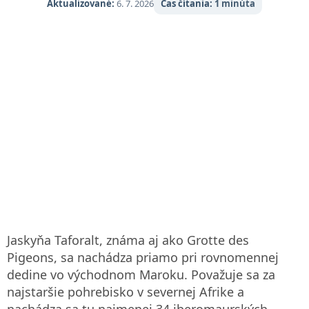
Aktualizované:
6. 7. 2026
Čas čítania:
1 minúta
Jaskyňa Taforalt, známa aj ako Grotte des
Pigeons, sa nachádza priamo pri rovnomennej
dedine vo východnom Maroku. Považuje sa za
najstaršie pohrebisko v severnej Afrike a
nachádza sa tu najmenej 34 iberomaurských