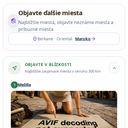
Objavte ďalšie miesta
travel_explore
Najbližšie miesta, objavte neznáme miesta a
príbuzné miesta
location_on
arrow_forward
Berkane · Oriental
Maroko
OBJAVTE V BLÍZKOSTI
near_me
expand_more
Najbližšie zaujímavé miesta v okruhu 300 km
Melilla
1
Melilla
·
73 km