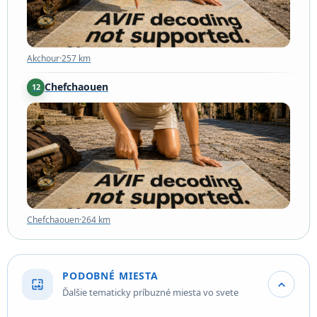
Akchour
·
257 km
Chefchaouen
12
Chefchaouen
·
264 km
Chefchaouen
·
264 km
PODOBNÉ MIESTA
wallpaper
expand_more
Ďalšie tematicky príbuzné miesta vo svete