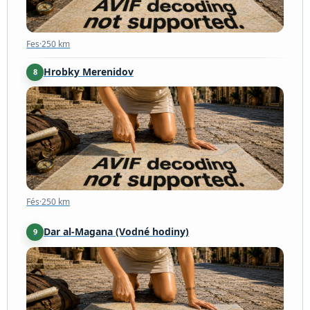
Fes
·
250 km
Hrobky Merenidov
8
Fés
·
250 km
Fés
·
250 km
Dar al-Magana (Vodné hodiny)
9
Fes
·
251 km