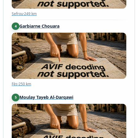
Sefrou
·
249 km
Garbiarne Chouara
4
Fès
·
250 km
Fès
·
250 km
Moulay Tayeb Al-Darqawi
5
Douart Amejjoute
·
250 km