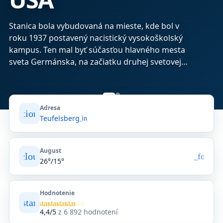
Stanica bola vybudovaná na mieste, kde bol v
roku 1937 postavený nacistický vysokoškolský
kampus. Ten mal byť súčasťou hlavného mesta
sveta Germánska, na začiatku druhej svetovej
vojny bol však opustený.
Adresa
location_on
Teufelsberg
open_in_new
August
artly_cloudy_day
arrow_forwar
26°/15°
Hodnotenie
star
Priemerné
star
star
star
star
star
hodnotenie
4,4/5
z 6 892 hodnotení
4,4