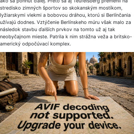
ako sa pohnúť ďalej. Preto sa aj Teufelsberg premenil na
stredisko zimných športov so skokanským mostíkom,
lyžiarskymi vlekmi a bobovou dráhou, ktorú si Berlínčania
užívajú dodnes. Vztýčenie Berlínskeho múru však malo za
následok stavbu ďalších prvkov na tomto už aj tak
neobyčajnom mieste. Patrila k nim strážna veža a britsko-
americký odpočúvací komplex.