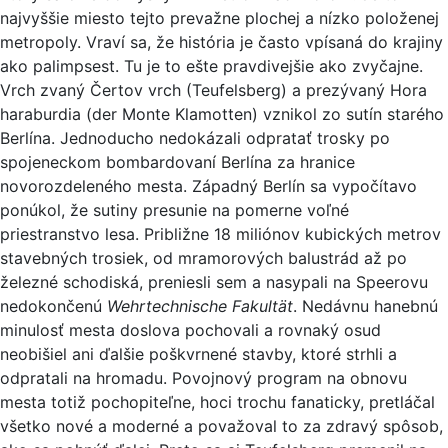
najvyššie miesto tejto prevažne plochej a nízko položenej
metropoly. Vraví sa, že história je často vpísaná do krajiny
ako palimpsest. Tu je to ešte pravdivejšie ako zvyčajne.
Vrch zvaný Čertov vrch (Teufelsberg) a prezývaný Hora
haraburdia (der Monte Klamotten) vznikol zo sutín starého
Berlína. Jednoducho nedokázali odpratať trosky po
spojeneckom bombardovaní Berlína za hranice
novorozdeleného mesta. Západný Berlín sa vypočítavo
ponúkol, že sutiny presunie na pomerne voľné
priestranstvo lesa. Približne 18 miliónov kubických metrov
stavebných trosiek, od mramorových balustrád až po
železné schodiská, preniesli sem a nasypali na Speerovu
nedokončenú
Wehrtechnische Fakultät
. Nedávnu hanebnú
minulosť mesta doslova pochovali a rovnaký osud
neobišiel ani ďalšie poškvrnené stavby, ktoré strhli a
odpratali na hromadu. Povojnový program na obnovu
mesta totiž pochopiteľne, hoci trochu fanaticky, pretláčal
všetko nové a moderné a považoval to za zdravý spôsob,