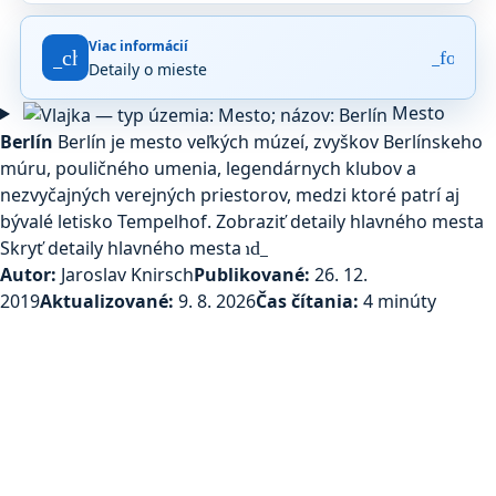
z
5
Viac informácií
na
fact_check
arrow_forwar
Detaily o mieste
základe
6 892
Mesto
hodnotení
na
Berlín
Berlín je mesto veľkých múzeí, zvyškov Berlínskeho
Google
múru, pouličného umenia, legendárnych klubov a
Maps.
nezvyčajných verejných priestorov, medzi ktoré patrí aj
bývalé letisko Tempelhof.
Zobraziť detaily hlavného mesta
Skryť detaily hlavného mesta
expand_more
Autor:
Jaroslav Knirsch
Publikované:
26. 12.
2019
Aktualizované:
9. 8. 2026
Čas čítania:
4 minúty