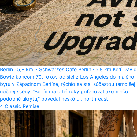
Berlin
·
5,8 km
3
Schwarzes Café
Berlin
·
5,8 km
Keď David
Bowie koncom 70. rokov odišiel z Los Angeles do malého
bytu v Západnom Berlíne, rýchlo sa stal súčasťou tamojšej
nočnej scény. "Berlín ma dlhé roky priťahoval ako niečo
podobné úkrytu," povedal neskôr.…
north_east
4
Classic Remise