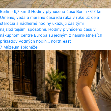
Berlin
·
6,7 km
6
Hodiny plynúceho času
Berlin
·
6,7 km
Umenie, veda a meranie času idú ruka v ruke už celé
stáročia a nádherné hodiny ukazujú čas tými
najzložitejšími spôsobmi. Hodiny plynúceho času v
nákupnom centre Europa sú jedným z najunikátnejších
príkladov vodných hodín…
north_east
7
Múzeum špionáže