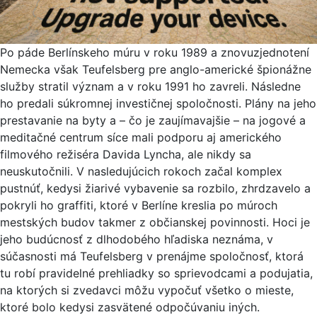
Po páde Berlínskeho múru v roku 1989 a znovuzjednotení
Nemecka však Teufelsberg pre anglo-americké špionážne
služby stratil význam a v roku 1991 ho zavreli. Následne
ho predali súkromnej investičnej spoločnosti. Plány na jeho
prestavanie na byty a – čo je zaujímavajšie – na jogové a
meditačné centrum síce mali podporu aj amerického
filmového režiséra Davida Lyncha, ale nikdy sa
neuskutočnili. V nasledujúcich rokoch začal komplex
pustnúť, kedysi žiarivé vybavenie sa rozbilo, zhrdzavelo a
pokryli ho graffiti, ktoré v Berlíne kreslia po múroch
mestských budov takmer z občianskej povinnosti. Hoci je
jeho budúcnosť z dlhodobého hľadiska neznáma, v
súčasnosti má Teufelsberg v prenájme spoločnosť, ktorá
tu robí pravidelné prehliadky so sprievodcami a podujatia,
na ktorých si zvedavci môžu vypočuť všetko o mieste,
ktoré bolo kedysi zasvätené odpočúvaniu iných.