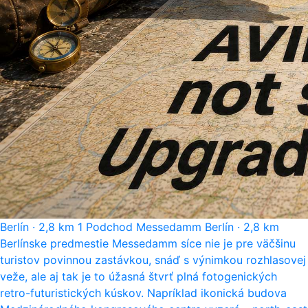
Berlín
·
2,8 km
1
Podchod Messedamm
Berlín
·
2,8 km
Berlínske predmestie Messedamm síce nie je pre väčšinu
turistov povinnou zastávkou, snáď s výnimkou rozhlasovej
veže, ale aj tak je to úžasná štvrť plná fotogenických
retro-futuristických kúskov. Napríklad ikonická budova