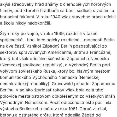
akýsi stredoveký hrad známy z čiernobielych hororvých
filmov, pod ktorého hradbami sa búrili sedliaci s vidlami a
horiacimi fakľami. V roku 1940 však stavebné práce utíchli
a školu nikdy nedokončili.
Štyri roky po vojne, v roku 1949, rozdelili víťazné
spojenecké – hoci ideologicky rozdielne – mocnosti Berlín
na dve časti. Vznikol Západný Berlín pozostávajúci zo
sektorov spravovaných Američanmi, Britmi a Francúzmi,
ktorý bol však oficiálne súčasťou Západného Nemecka
(Nemeckej spolkovej republiky), a Východný Berlín pod
vplyvom sovietskeho Ruska, ktorý bol hlavným mestom
komunistického Východného Nemecka (Nemeckej
demokratickej republiky). Grunewald pripadol Západnému
Berlínu. Viac ako štyridsať rokov však bola celá táto
polovica mesta ostrovom obkoleseným zo všetkých strán
Východným Nemeckom. Pocit odlúčenosti ešte posilnila
výstavba Berlínskeho múru v roku 1961. Obruč z tehál,
betónu a ostnatého drôtu, ktorá oddelila Západ od