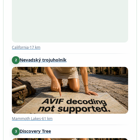
California
·
17 km
California
·
17 km
Nevadský trojuholník
2
Mammoth Lakes
·
61 km
Mammoth Lakes
·
61 km
Discovery Tree
3