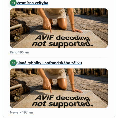
Vesmírna veľryba
11
Reno
·
196 km
Reno
·
196 km
Slané rybníky Sanfranciského zálivu
12
Newark
·
197 km
Newark
·
197 km