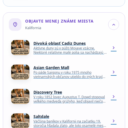
táto stavba…
OBJAVTE MENEJ ZNÁME MIESTA
not_listed_location
expand_more
Kalifornia
Divoká oblasť Cadiz Dunes
chevron_right
Aktívne duny sú v púšti Mojave vzácne.
Niektoré relatívne malé polia sa nachádzajú v
údoliach okolo Údolia smrti, ako napríklad
Eureka Dunes…
Asian Garden Mall
chevron_right
Po páde Saigonu v roku 1975 mnoho
vietnamských občanov utieklo do iných krajín.
Mnohí z tých, ktorí utiekli do Spojených štátov,
si…
Discovery Tree
chevron_right
V roku 1852 lovec Augustus T. Dowd stopoval
veľkého medveďa grizlyho, keď objavil niečo
ešte obrovskejšie - strom sekvoju obrovskú.
Keď sa…
Saltdale
chevron_right
Väčšina baníkov v Kalifornii na začiatku 19.
storočia hľadala zlato, ale toto osamelé mesto