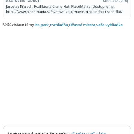
AKO UVIESŤ ZDROJ
Klikni a skopíruj
Jaroslav Knirsch. Rozhľadňa Crane Flat. PlaceMania. Dostupné na:
https://www.placemania.sk/svetova-zaujimavost/rozhladna-crane-flat/
sell
Súvisiace témy
les
park
rozhľadňa
Úžasné miesta
veža
vyhliadka
Things to do near Rozhľadňa Crane Flat, Crane Flat Lookout, Cran