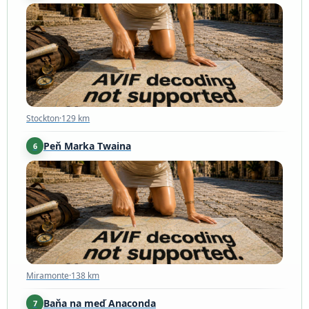
Stockton
·
129 km
Stockton
·
129 km
Peň Marka Twaina
6
Miramonte
·
138 km
Miramonte
·
138 km
Baňa na meď Anaconda
7