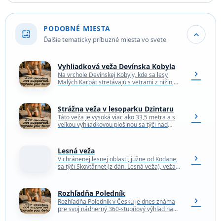
PODOBNÉ MIESTA
wallpaper
expand_more
Ďalšie tematicky príbuzné miesta vo svete
Vyhliadková veža Devínska Kobyla
chevron_right
Na vrchole Devínskej Kobyly, kde sa lesy
Malých Karpát stretávajú s vetrami z nížin,
stojí zvláštny tvor. Nevyrástol tu prirodzene –
postavili…
Strážna veža v lesoparku Dzintaru
chevron_right
Táto veža je vysoká viac ako 33,5 metra a s
veľkou vyhliadkovou plošinou sa týči nad
korunami stromov. Cestou nahor sa v…
Lesná veža
chevron_right
V chránenej lesnej oblasti, južne od Kodane,
sa týči Skovtårnet (z dán. Lesná veža), veža
pripomínajúca presýpacie hodiny, ktorá bola
postavená tak,…
Rozhľadňa Poledník
chevron_right
Rozhľadňa Poledník v Česku je dnes známa
pre svoj nádherný 360-stupňový výhľad na
okolité hory, ale počas studenej vojny bola