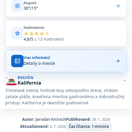
August
sunny
arrow_forward
30°/15°
Hodnotenie
star
Priemerné
star
star
star
star
star
hodnotenie
4,8/5
z 13 hodnotení
4,8
z
5
Viac informácií
na
fact_check
arrow_forward
Detaily o mieste
základe
13
hodnotení
REGIÓN
na
expand_more
Kalifornia
Google
Trblietavé mestá, hmlisté lesy sekvojového dreva, slnkom
Maps.
zaliate pláže, kreatívna miestna gastronómia a dobrodružný
prístup: Kalifornia je okamžite podmanivá.
Autor:
Jaroslav Knirsch
Publikované:
29. 1. 2024
Aktualizované:
6. 7. 2026
Čas čítania:
1 minúta