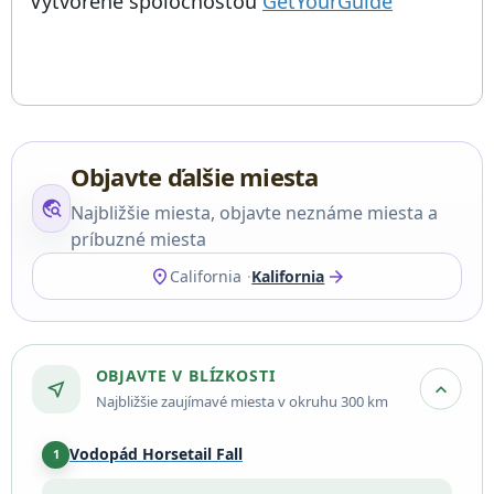
; otvorí sa
Vytvorené spoločnosťou
GetYourGuide
Objavte ďalšie miesta
travel_explore
Najbližšie miesta, objavte neznáme miesta a
príbuzné miesta
location_on
arrow_forward
California
Kalifornia
OBJAVTE V BLÍZKOSTI
near_me
expand_more
Najbližšie zaujímavé miesta v okruhu 300 km
Vodopád Horsetail Fall
1