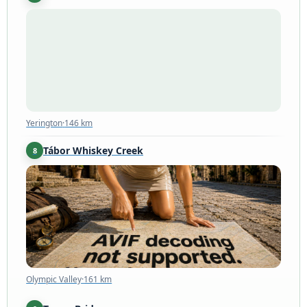
Yerington
·
146 km
Yerington
·
146 km
Tábor Whiskey Creek
8
Olympic Valley
·
161 km
Olympic Valley
·
161 km