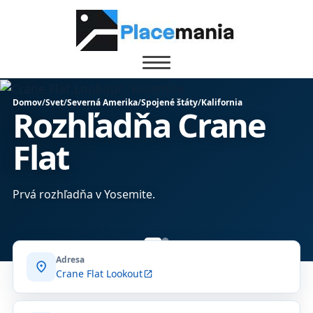
Domov
/
Svet
/
Severná Amerika
/
Spojené štáty
/
Kalifornia
Rozhľadňa Crane
Flat
Prvá rozhľadňa v Yosemite.
Adresa
location_on
Crane Flat Lookout
open_in_new