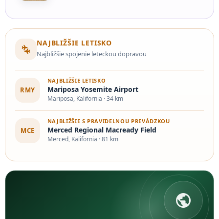
v Mohavskej púšti sa dostalo na mapu vďaka…
NAJBLIŽŠIE LETISKO
connecting_airports
Najbližšie spojenie leteckou dopravou
NAJBLIŽŠIE LETISKO
Mariposa Yosemite Airport
RMY
Mariposa, Kalifornia · 34 km
NAJBLIŽŠIE S PRAVIDELNOU PREVÁDZKOU
Merced Regional Macready Field
MCE
Merced, Kalifornia · 81 km
public