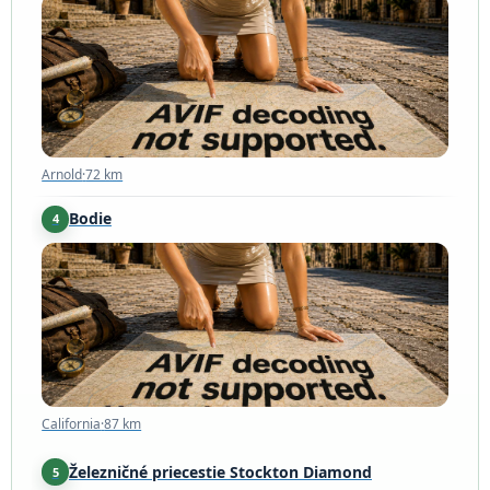
Arnold
·
72 km
Arnold
·
72 km
Bodie
4
California
·
87 km
California
·
87 km
Železničné priecestie Stockton Diamond
5