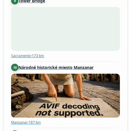
Tower Bridge
9
Sacramento
·
173 km
Sacramento
·
173 km
Národné historické miesto Manzanar
10
Manzanar
·
187 km
Manzanar
·
187 km