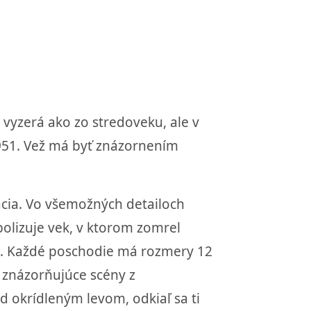
 vyzerá ako zo stredoveku, ale v
1951. Vež má byť znázornením
zácia. Vo všemožných detailoch
bolizuje vek, v ktorom zomrel
ov). Každé poschodie má rozmery 12
 znázorňujúce scény z
d okrídleným levom, odkiaľ sa ti