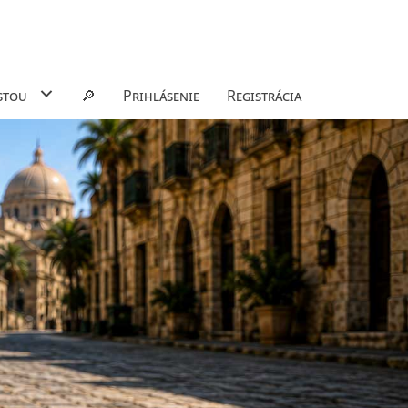
stou
🔎
Prihlásenie
Registrácia