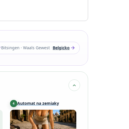
_on
arrow_forward
Bitsingen · Waals Gewest
Belgicko
expand_more
Automat na zemiaky
4
Tienen
·
53 km