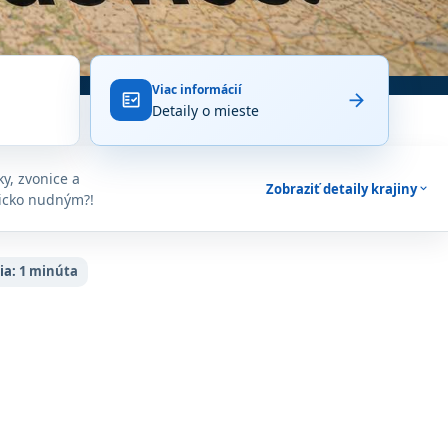
Viac informácií
arrow_forward
fact_check
Detaily o mieste
y, zvonice a
Zobraziť detaily krajiny
expand_more
lgicko nudným?!
ia:
1 minúta