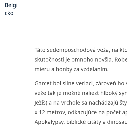
Táto sedemposchodová veža, na ktorej
skutočnosti je omnoho novšia. Robe
mieru a honby za vzdelaním.
Garcet bol silne veriaci, zároveň ho
veže tak je možné naliezť hlboký sy
Ježiš) a na vrchole sa nachádzajú š
x 12 metrov, odkazujúce na počet a
Apokalypsy, biblické citáty a dinosa