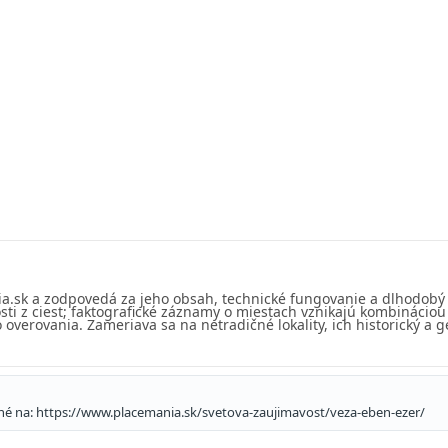
ia.sk a zodpovedá za jeho obsah, technické fungovanie a dlhodobý
sti z ciest; faktografické záznamy o miestach vznikajú kombinácio
overovania. Zameriava sa na netradičné lokality, ich historický a g
pné na: https://www.placemania.sk/svetova-zaujimavost/veza-eben-ezer/