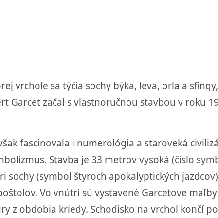
 vrchole sa týčia sochy býka, leva, orla a sfingy,
rt Garcet začal s vlastnoručnou stavbou v roku 
 však fascinovala i numerológia a staroveká civili
mbolizmus. Stavba je 33 metrov vysoká (číslo sym
tyri sochy (symbol štyroch apokalyptických jazdc
poštolov. Vo vnútri sú vystavené Garcetove maľby
ury z obdobia kriedy. Schodisko na vrchol končí po