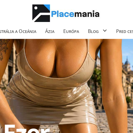
trália a Oceánia
Ázia
Európa
Blog
Pred ce
-Ezer