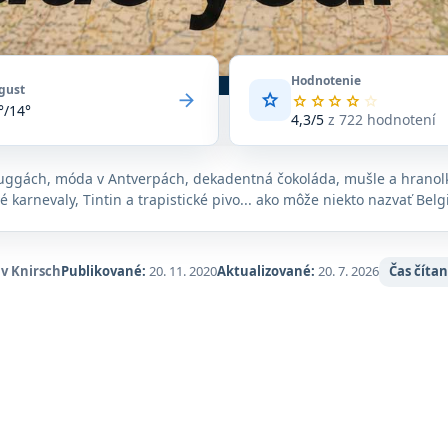
Hodnotenie
gust
arrow_forward
star
Priemerné
star
star
star
star
star
°/14°
hodnotenie
4,3/5
z 722 hodnotení
4,3
z
5
uggách, móda v Antverpách, dekadentná čokoláda, mušle a hranolk
na
é karnevaly, Tintin a trapistické pivo... ako môže niekto nazvať Be
základe
722
hodnotení
na
av Knirsch
Publikované:
20. 11. 2020
Aktualizované:
20. 7. 2026
Čas čítan
Google
Maps.