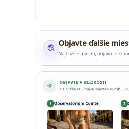
Objavte ďalšie mies
travel_explore
Najbližšie miesta, objavte nezn
OBJAVTE V BLÍZKOSTI
near_me
Najbližšie zaujímavé miesta v okruhu 30
Observatórium Cointe
1
2
Liège
·
19 km