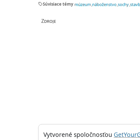
sell
Súvisiace témy
múzeum
náboženstvo
sochy
stav
Zdroje
Things to do near Veža Eben-Ezer, Eben-Ezer 
Vytvorené spoločnosťou
GetYour