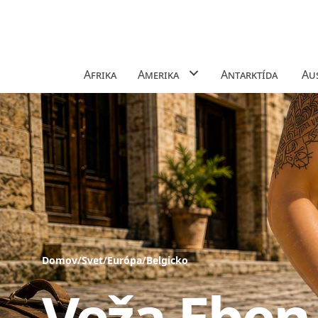
Afrika
Amerika
Antarktída
Aus
Domov
/
Svet
/
Európa
/
Belgicko
Veža Eben