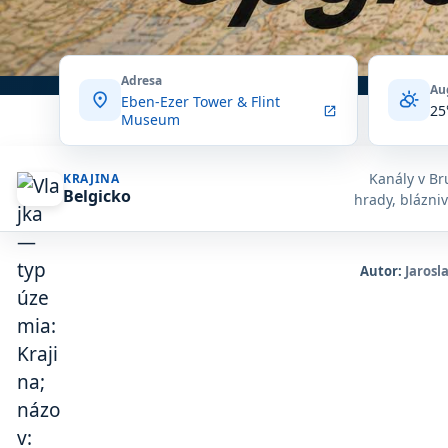
Adresa
Au
location_on
partly_cloudy_day
Eben-Ezer Tower & Flint
25
open_in_new
Museum
Kanály v Br
KRAJINA
Belgicko
hrady, blázniv
Autor:
Jarosl