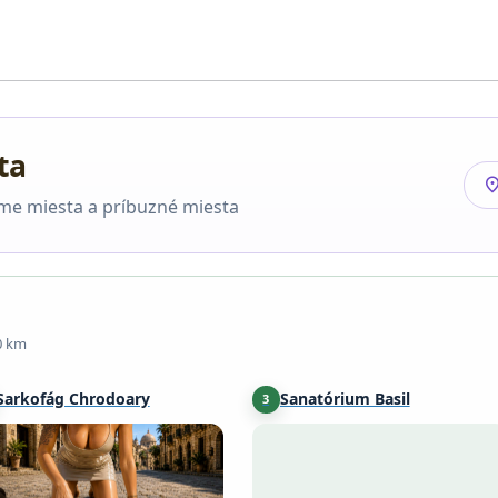
ta
location
áme miesta a príbuzné miesta
0 km
Sarkofág Chrodoary
Sanatórium Basil
3
Amay
·
34 km
Stoumont
·
42 km