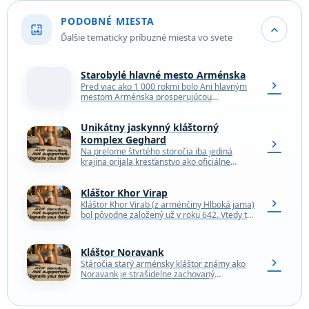
PODOBNÉ MIESTA
wallpaper
expand_more
Ďalšie tematicky príbuzné miesta vo svete
Starobylé hlavné mesto Arménska
chevron_right
Pred viac ako 1 000 rokmi bolo Ani hlavným
mestom Arménska prosperujúcou
metropolou s viac ako 100 000 obyvateľmi,
ktoré súpreilo s…
Unikátny jaskynný kláštorný
komplex Geghard
chevron_right
Na prelome štvrtého storočia iba jediná
krajina prijala kresťanstvo ako oficiálne
náboženstvo. Určite by si netipoval, že to bolo
Arménsko. Pod vedením…
Kláštor Khor Virap
chevron_right
Kláštor Khor Virab (z arménčiny Hlboká jama)
bol pôvodne založený už v roku 642. Vtedy tu
stála len biela vápencová kaplnka. Dnes…
Kláštor Noravank
chevron_right
Stáročia starý arménsky kláštor známy ako
Noravank je strašidelne zachovaný
náboženský komplex v malebnom údolí.
Možno by však dnes už nestál, keby…