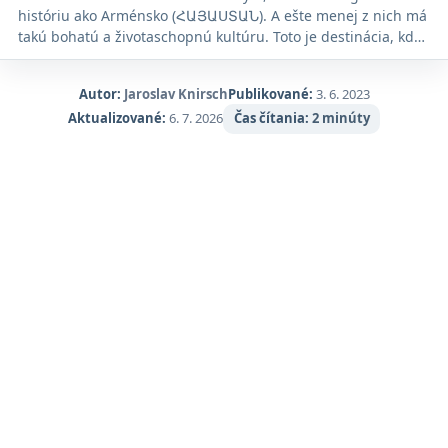
Maps.
históriu ako Arménsko (ՀԱՅԱՍՏԱՆ). A ešte menej z nich má
takú bohatú a životaschopnú kultúru. Toto je destinácia, kde
vás zaujme história, ohromia pamiatky, prekvapí krajina a
očaria vás skromní miestni obyvatelia. Nie je to jednoduché
Autor:
Jaroslav Knirsch
Publikované:
3. 6. 2023
miesto na objavovanie - cesty sú rozbité, doprava je často
Aktualizované:
6. 7. 2026
Čas čítania:
2 minúty
ťažko ovládateľná a tí, ktorí nehovoria arménsky alebo rusky,
môžu mať problémy s komunikáciou - ale cestovanie sem je
rovnako obohacujúce ako objavné.