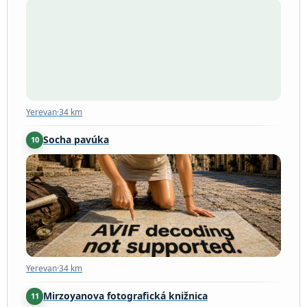
Yerevan
·
34 km
Yerevan
·
34 km
Socha pavúka
10
Yerevan
·
34 km
Yerevan
·
34 km
Mirzoyanova fotografická knižnica
11