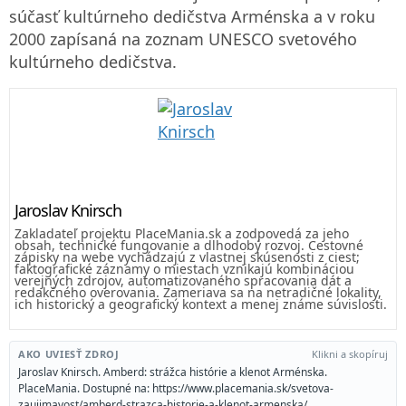
súčasť kultúrneho dedičstva Arménska a v roku
2000 zapísaná na zoznam UNESCO svetového
kultúrneho dedičstva.
Jaroslav Knirsch
Zakladateľ projektu PlaceMania.sk a zodpovedá za jeho
obsah, technické fungovanie a dlhodobý rozvoj. Cestovné
zápisky na webe vychádzajú z vlastnej skúsenosti z ciest;
faktografické záznamy o miestach vznikajú kombináciou
verejných zdrojov, automatizovaného spracovania dát a
redakčného overovania. Zameriava sa na netradičné lokality,
ich historický a geografický kontext a menej známe súvislosti.
AKO UVIESŤ ZDROJ
Klikni a skopíruj
Jaroslav Knirsch. Amberd: strážca histórie a klenot Arménska.
PlaceMania. Dostupné na: https://www.placemania.sk/svetova-
zaujimavost/amberd-strazca-historie-a-klenot-armenska/