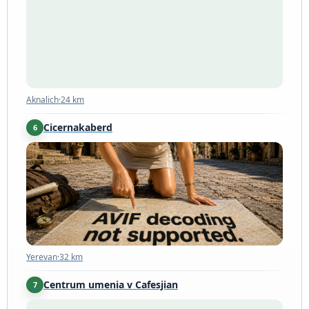
Aknalich
·
24 km
Aknalich
·
24 km
Cicernakaberd
6
Yerevan
·
32 km
Yerevan
·
32 km
Centrum umenia v Cafesjian
7