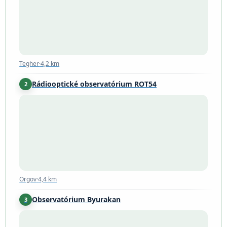
Tegher
·
4,2 km
Rádiooptické observatórium ROT54
2
Orgov
·
4,4 km
Orgov
·
4,4 km
Observatórium Byurakan
3
Byurakan
·
7,5 km