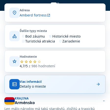
Ázie do Európy a ponúka nádherný výhľad na
Adresa
okolitú krajinu.
location_on
Amberd fortress
open_in_new
Ďalšie typy miesta
category
Bod záujmu
Historické miesto
where_to_vote
history_edu
Turistická atrakcia
Zariadenie
explore
location_on
Hodnotenie
star
Priemerné
star
star
star
star
star
hodnotenie
4,7/5
z 986 hodnotení
4,7
z
5
Viac informácií
na
fact_check
arrow_forward
Detaily o mieste
základe
986
hodnotení
KRAJINA
na
expand_more
Arménsko
Google
Len málo národov má takú starobylú, zložitú a tragickú