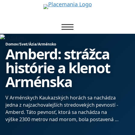
Domov
/
Svet
/
Ázia
/
Arménsko
Amberd: strážca
histórie a klenot
Arménska
V Arménskych Kaukazských horách sa nachádza
jedna z najzachovalejších stredovekých pevností -
Amberd. Táto pevnosť, ktorá sa nachádza na
výške 2300 metrov nad morom, bola postavená v
7. storočí a bola dôležitou strážnou vežou na
obchodnej ceste, ktorá prechádzala cez Kaukaz z