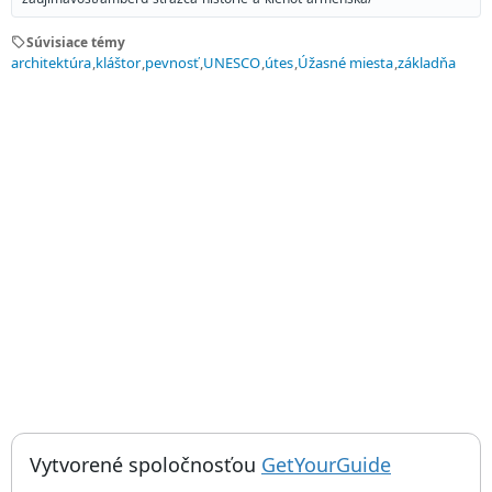
sell
Súvisiace témy
architektúra
kláštor
pevnosť
UNESCO
útes
Úžasné miesta
základňa
; otvorí sa
Things to do near Amberd: strážca histórie a klenot Arménska,
Vytvorené spoločnosťou
GetYourGuide