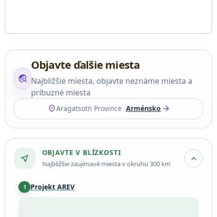
Objavte ďalšie miesta
travel_explore
Najbližšie miesta, objavte neznáme miesta a
príbuzné miesta
location_on
arrow_forward
Aragatsotn Province
Arménsko
OBJAVTE V BLÍZKOSTI
near_me
expand_more
Najbližšie zaujímavé miesta v okruhu 300 km
Projekt AREV
1
Tegher
·
4,2 km