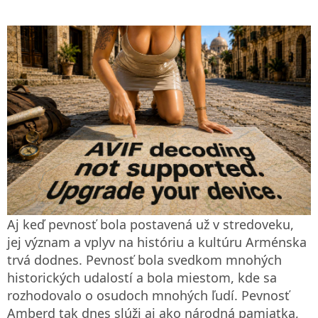
Aj keď pevnosť bola postavená už v stredoveku,
jej význam a vplyv na históriu a kultúru Arménska
trvá dodnes. Pevnosť bola svedkom mnohých
historických udalostí a bola miestom, kde sa
rozhodovalo o osudoch mnohých ľudí. Pevnosť
Amberd tak dnes slúži aj ako národná pamiatka,