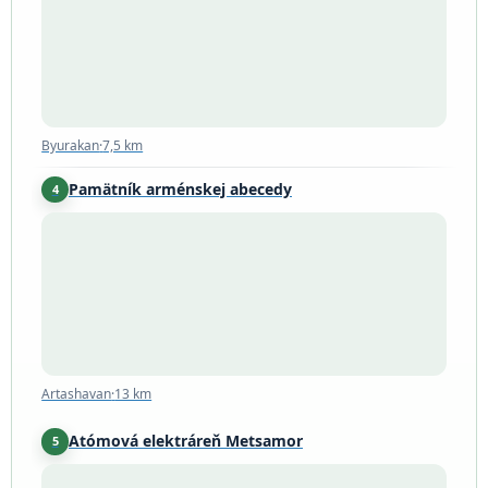
Byurakan
·
7,5 km
Pamätník arménskej abecedy
4
Artashavan
·
13 km
Artashavan
·
13 km
Atómová elektráreň Metsamor
5