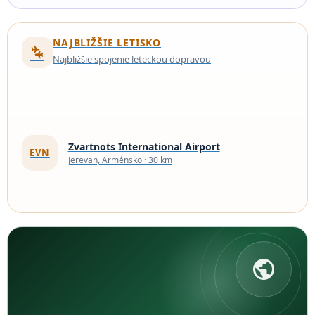
NAJBLIŽŠIE LETISKO
connecting_airports
Najbližšie spojenie leteckou dopravou
Zvartnots International Airport
EVN
Jerevan, Arménsko · 30 km
public