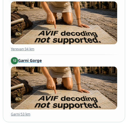
Yerevan
·
34 km
Yerevan
·
34 km
Garni Gorge
12
Garni
·
53 km
Garni
·
53 km