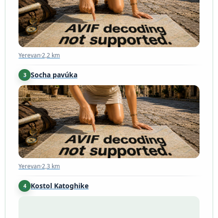
Yerevan
·
2,2 km
Socha pavúka
3
Yerevan
·
2,3 km
Yerevan
·
2,3 km
Kostol Katoghike
4
Yerevan
·
2,4 km