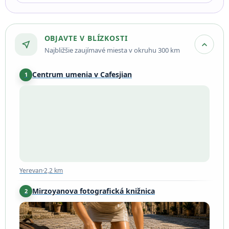
OBJAVTE V BLÍZKOSTI
near_me
expand_more
Najbližšie zaujímavé miesta v okruhu 300 km
Centrum umenia v Cafesjian
1
Yerevan
·
2,2 km
Yerevan
·
2,2 km
Mirzoyanova fotografická knižnica
2
Yerevan
·
2,2 km