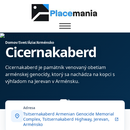
Domov
/
Svet
/
Ázia
/
Arménsko
Cicernakaberd
Cicernakaberd je pamätník venovaný obetiam
arménskej genocídy, ktorý sa nachádza na kopci s
výhľadom na Jerevan v Arménsku.
Adresa
Tsitsernakaberd Armenian Genocide Memorial
location_on
Complex, Tsitsernakaberd Highway, Jerevan,
open_in_new
Arménsko