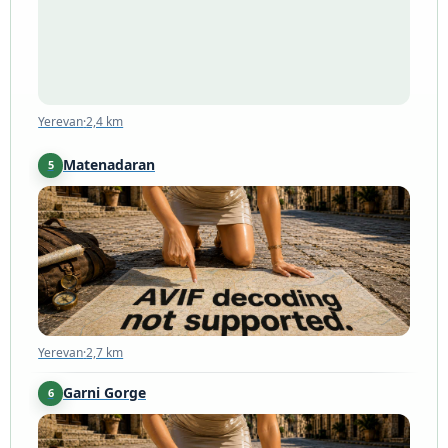
Yerevan
·
2,4 km
Matenadaran
5
Yerevan
·
2,7 km
Yerevan
·
2,7 km
Garni Gorge
6
Garni
·
22 km