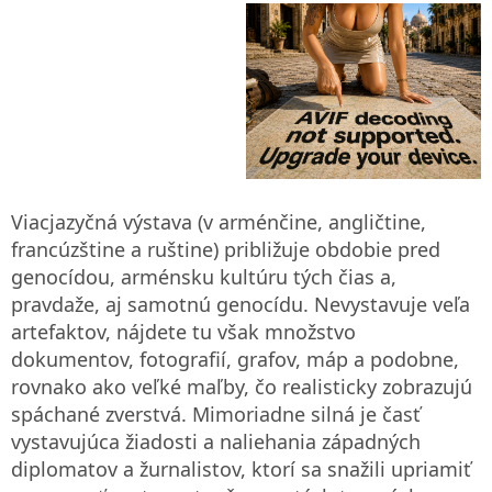
Viacjazyčná výstava (v arménčine, angličtine,
francúzštine a ruštine) približuje obdobie pred
genocídou, arménsku kultúru tých čias a,
pravdaže, aj samotnú genocídu. Nevystavuje veľa
artefaktov, nájdete tu však množstvo
dokumentov, fotografií, grafov, máp a podobne,
rovnako ako veľké maľby, čo realisticky zobrazujú
spáchané zverstvá. Mimoriadne silná je časť
vystavujúca žiadosti a naliehania západných
diplomatov a žurnalistov, ktorí sa snažili upriamiť