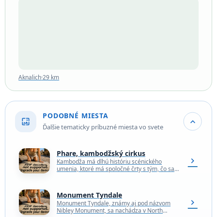
Aknalich
·
29 km
Aknalich
·
29 km
PODOBNÉ MIESTA
wallpaper
expand_more
Ďalšie tematicky príbuzné miesta vo svete
Phare, kambodžský cirkus
chevron_right
Kambodža má dlhú históriu scénického
umenia, ktoré má spoločné črty s tým, čo sa
dnes zaraďuje pod pojem "cirkus". Podobne
ako mnohé…
Monument Tyndale
chevron_right
Monument Tyndale, známy aj pod názvom
Nibley Monument, sa nachádza v North