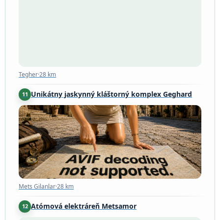
Tegher
·
28 km
Tegher
·
28 km
Unikátny jaskynný kláštorný komplex Geghard
11
Mets Gilanlar
·
28 km
Mets Gilanlar
·
28 km
Atómová elektráreň Metsamor
12