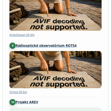
Artashavan
·
26 km
Rádiooptické observatórium ROT54
9
Orgov
·
28 km
Orgov
·
28 km
Projekt AREV
10