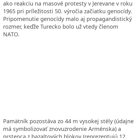
ako reakciu na masové protesty v Jerevane v roku
1965 pri príležitosti 50. výročia začiatku genocídy.
Pripomenutie genocídy malo aj propagandistický
rozmer, keďže Turecko bolo už vtedy členom
NATO.
Pamätník pozostáva zo 44 m vysokej stély (údajne
má symbolizovať znovuzrodenie Arménska) a
prstenca z bazaltových blokov (reprezentujú 12