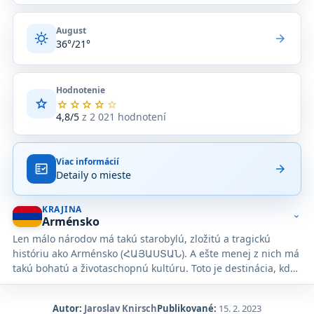
August
sunny
arrow_forward
36°/21°
Hodnotenie
star
Priemerné
star
star
star
star
star
hodnotenie
4,8/5
z 2 021 hodnotení
4,8
z
5
Viac informácií
na
fact_check
arrow_forward
Detaily o mieste
základe
2 021
hodnotení
KRAJINA
na
expand_more
Arménsko
Google
Len málo národov má takú starobylú, zložitú a tragickú
Maps.
históriu ako Arménsko (ՀԱՅԱՍՏԱՆ). A ešte menej z nich má
takú bohatú a životaschopnú kultúru. Toto je destinácia, kde
vás zaujme história, ohromia pamiatky, prekvapí krajina a
očaria vás skromní miestni obyvatelia. Nie je to jednoduché
Autor:
Jaroslav Knirsch
Publikované:
15. 2. 2023
miesto na objavovanie - cesty sú rozbité, doprava je často