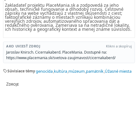
Zakladateľ projektu PlaceMania.sk a zodpovedá za jeho
obsah, technické fungovanie a dlhodobý rozvoj. Cestovné
zápisky na webe vychádzajú z vlastnej skúsenosti z ciest;
faktografické záznamy o miestach vznikajú kombináciou
verejných zdrojov, automatizovaného spracovania dát a
redakčného overovania. Zameriava sa na netradičné lokality,
ich historický a geografický kontext a menej známe súvislosti.
AKO UVIESŤ ZDROJ
Klikni a skopíruj
Jaroslav Knirsch. Cicernakaberd. PlaceMania. Dostupné na:
https://www.placemania.sk/svetova-zaujimavost/cicernakaberd/
sell
Súvisiace témy
genocída
kultúra
múzeum
pamätník
Úžasné miesta
Zdroje