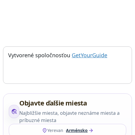
; otvorí sa
Things to do near Cicernakaberd, Հայոց ցեղասպանության զոհեր
Vytvorené spoločnosťou
GetYourGuide
Objavte ďalšie miesta
travel_explore
Najbližšie miesta, objavte neznáme miesta a
príbuzné miesta
location_on
arrow_forward
Yerevan
Arménsko