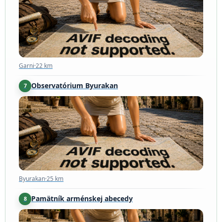
Garni
·
22 km
Observatórium Byurakan
7
Byurakan
·
25 km
Byurakan
·
25 km
Pamätník arménskej abecedy
8
Artashavan
·
26 km