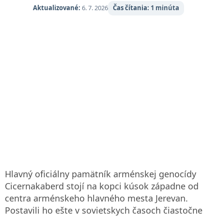
Aktualizované:
6. 7. 2026
Čas čítania:
1 minúta
ťažko ovládateľná a tí, ktorí nehovoria arménsky alebo rusky,
môžu mať problémy s komunikáciou - ale cestovanie sem je
rovnako obohacujúce ako objavné.
Hlavný oficiálny pamätník arménskej genocídy
Cicernakaberd stojí na kopci kúsok západne od
centra arménskeho hlavného mesta Jerevan.
Postavili ho ešte v sovietskych časoch čiastočne