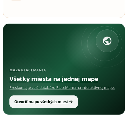
public
MAPA PLACEMANIA
Všetky miesta na jednej mape
Preskúmajte celú databázu PlaceMania na interaktívnej mape.
arrow_forward
Otvoriť mapu všetkých miest