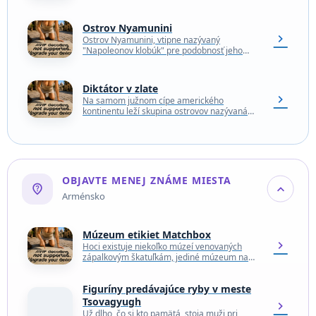
Nibley na známom chodníku Cotswold Way,
hlboko v Cotswolds na…
Ostrov Nyamunini
chevron_right
Ostrov Nyamunini, vtipne nazývaný
"Napoleonov klobúk" pre podobnosť jeho
tvaru s jedinečnou Bonapartovou pokrývkou
hlavy, sa stal cieľom turistov z Rwandy aj…
Diktátor v zlate
chevron_right
Na samom južnom cípe amerického
kontinentu leží skupina ostrovov nazývaná
Ohňová zem. Vlastne sa najskôr menovala
Dymová zem, pretože portugalský
moreplavec Fernão…
OBJAVTE MENEJ ZNÁME MIESTA
not_listed_location
expand_more
Arménsko
Múzeum etikiet Matchbox
chevron_right
Hoci existuje niekoľko múzeí venovaných
zápalkovým škatuľkám, jediné múzeum na
svete venované etiketám zápalkových
škatuliek sa nachádza v mestečku Tumanyan,
Figuríny predávajúce ryby v meste
na polceste…
Tsovagyugh
chevron_right
Už dlho, čo si kto pamätá, stoja muži pri