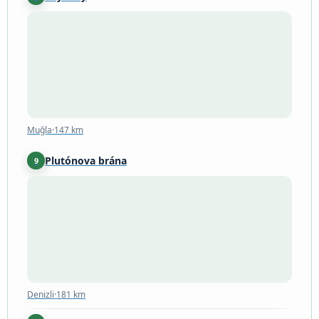
Muğla
·
147 km
Muğla
·
147 km
Plutónova brána
9
Denizli
·
181 km
Denizli
·
181 km