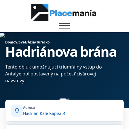
Domov
/
Svet
/
Ázia
/
Turecko
Hadriánova brána
Tento oblúk umožňujúci triumfálny vstup do
Antalye bol postavený na počesť cisárovej
návštevy.
Adresa
location_on
Hadrian Kale Kapısı
open_in_new