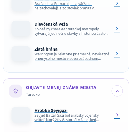
chevron_right
Braña de la Pornacal je najväčšia a
najzachovalejšia zo stoviek brañas v
severozápadnom Španielsku. Braña je
sezónna osada charakteristická pre Astúriu
a…
Dievčenská veža
chevron_right
Kolosálny charakter tureckej metropoly
vytvárajú jedinečné stavby s históriou často
poprepletanou legendami, ktoré ešte väčšmi
lákajú turistov. Prevažná časť
najnavštevovanejších pamiatok sa…
Zlatá brána
chevron_right
Warrington je relatívne priemerné, nevýrazné
priemyselné mesto v severozápadnom
Anglicku. Zatiaľ čo väčšina budov a pamiatok
vo Warringtone je pomerne skromná, Zlatá…
OBJAVTE MENEJ ZNÁME MIESTA
not_listed_location
expand_more
Turecko
Hrobka Seyigazi
chevron_right
Seyyid Battal Gazi bol arabský vojenský
veliteľ, ktorý žil v 8. storočí v čase, keď
kresťania a moslimovia bojovali o kontrolu
nad…