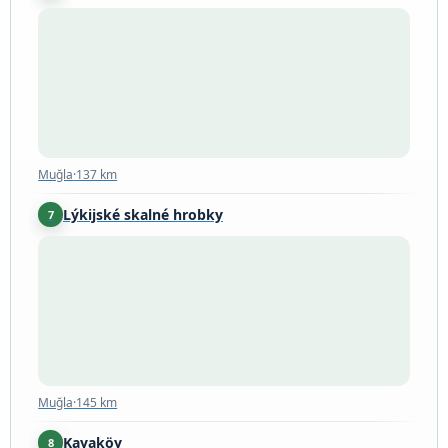
Muğla
·
137 km
Muğla
·
137 km
Lýkijské skalné hrobky
7
Muğla
·
145 km
Muğla
·
145 km
Kayaköy
8