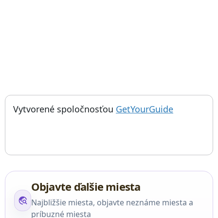
; otvorí sa
Things to do near Hadriánova brána, Hadrian Kale Kapısı, Hadri
Vytvorené spoločnosťou
GetYourGuide
Objavte ďalšie miesta
travel_explore
Najbližšie miesta, objavte neznáme miesta a
príbuzné miesta