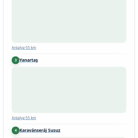
Antalya
·
55 km
Antalya
·
55 km
Yanartaş
3
Antalya
·
55 km
Antalya
·
55 km
Karavánseráj Susuz
4