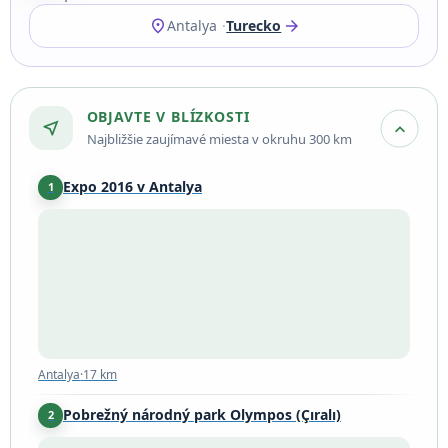
location_on
arrow_forward
Antalya
Turecko
OBJAVTE V BLÍZKOSTI
near_me
expand_more
Najbližšie zaujímavé miesta v okruhu 300 km
Expo 2016 v Antalya
1
Antalya
·
17 km
Antalya
·
17 km
Pobrežný národný park Olympos (Çıralı)
2