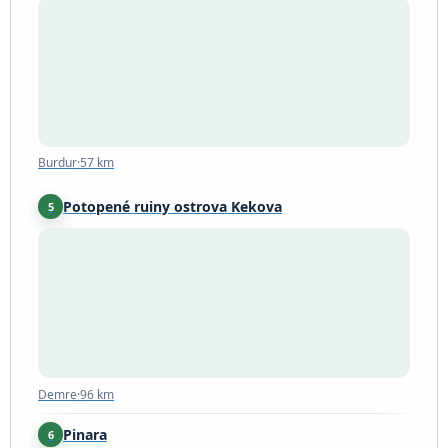
Burdur
·
57 km
Burdur
·
57 km
Potopené ruiny ostrova Kekova
5
Demre
·
96 km
Demre
·
96 km
Pinara
6