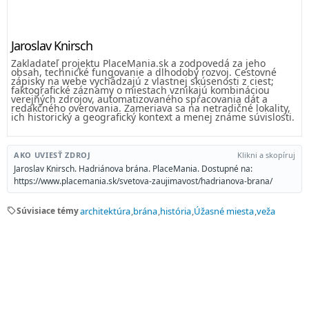
Jaroslav Knirsch
Zakladateľ projektu PlaceMania.sk a zodpovedá za jeho
obsah, technické fungovanie a dlhodobý rozvoj. Cestovné
zápisky na webe vychádzajú z vlastnej skúsenosti z ciest;
faktografické záznamy o miestach vznikajú kombináciou
verejných zdrojov, automatizovaného spracovania dát a
redakčného overovania. Zameriava sa na netradičné lokality,
ich historický a geografický kontext a menej známe súvislosti.
AKO UVIESŤ ZDROJ
Klikni a skopíruj
Jaroslav Knirsch. Hadriánova brána. PlaceMania. Dostupné na:
https://www.placemania.sk/svetova-zaujimavost/hadrianova-brana/
sell
Súvisiace témy
architektúra
brána
história
Úžasné miesta
veža