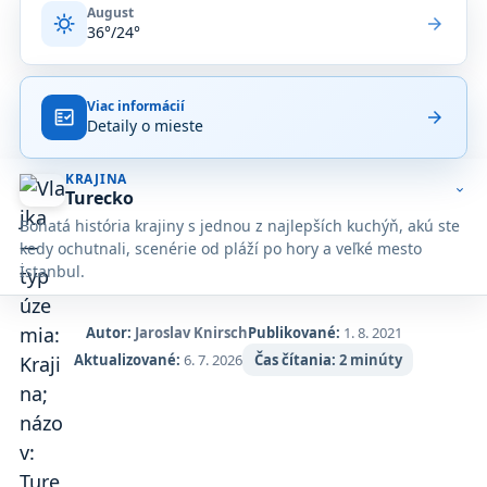
August
sunny
arrow_forward
36°/24°
Viac informácií
fact_check
arrow_forward
Detaily o mieste
KRAJINA
expand_more
Turecko
Bohatá história krajiny s jednou z najlepších kuchýň, akú ste
kedy ochutnali, scenérie od pláží po hory a veľké mesto
İstanbul.
Autor:
Jaroslav Knirsch
Publikované:
1. 8. 2021
Aktualizované:
6. 7. 2026
Čas čítania:
2 minúty