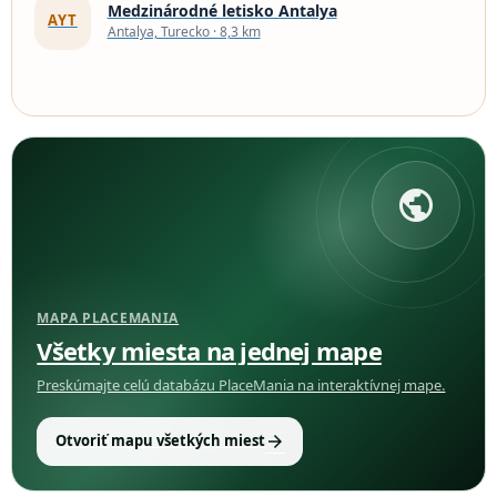
Medzinárodné letisko Antalya
AYT
Antalya, Turecko · 8,3 km
public
MAPA PLACEMANIA
Všetky miesta na jednej mape
Preskúmajte celú databázu PlaceMania na interaktívnej mape.
arrow_forward
Otvoriť mapu všetkých miest