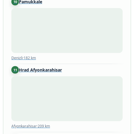
Pamukkale
10
Denizli
·
182 km
Denizli
·
182 km
Hrad Afyonkarahisar
11
Afyonkarahisar
·
209 km
Afyonkarahisar
·
209 km