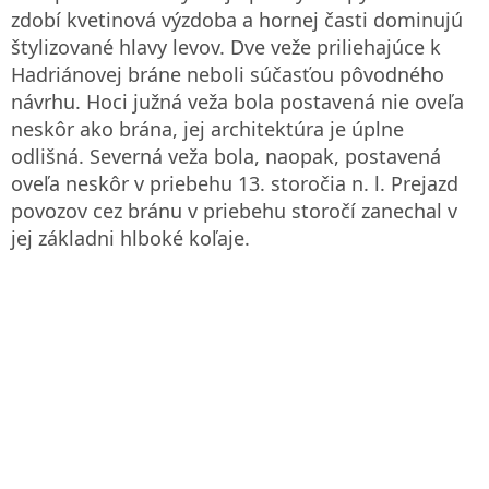
zdobí kvetinová výzdoba a hornej časti dominujú
štylizované hlavy levov. Dve veže priliehajúce k
Hadriánovej bráne neboli súčasťou pôvodného
návrhu. Hoci južná veža bola postavená nie oveľa
neskôr ako brána, jej architektúra je úplne
odlišná. Severná veža bola, naopak, postavená
oveľa neskôr v priebehu 13. storočia n. l. Prejazd
povozov cez bránu v priebehu storočí zanechal v
jej základni hlboké koľaje.