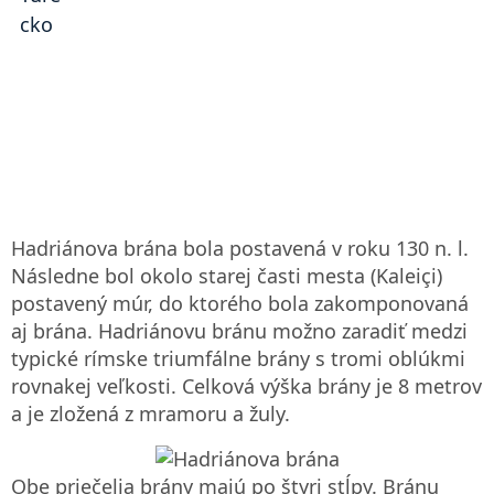
Hadriánova brána bola postavená v roku 130 n. l.
Následne bol okolo starej časti mesta (Kaleiçi)
postavený múr, do ktorého bola zakomponovaná
aj brána. Hadriánovu bránu možno zaradiť medzi
typické rímske triumfálne brány s tromi oblúkmi
rovnakej veľkosti. Celková výška brány je 8 metrov
a je zložená z mramoru a žuly.
Obe priečelia brány majú po štyri stĺpy. Bránu