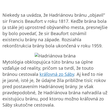
Niekedy sa uvádza, že Hadriánovu bránu „objavil“
sir Francis Beaufort v roku 1817. Keďže brána bola
(a stále je) uprostred obývaného mesta, presnejšie
by bolo povedať, že sir Beaufort oznámil
existenciu brány na západe. Rozsiahla
rekonštrukcia brány bola ukončená v roku 1959.
Mytológia obklopujúca túto bránu sa úplne
vzďaľuje od reality, pričom sa tvrdí, že touto
bránou cestovala
kráľovná zo Sáby
. Aj keď to nie
je jasné, isté je, že údajne žila približne tisíc rokov
pred postavením Hadriánovej brány. Je však
pravdepodobné, že Hadriánova brána nahradila už
existujúcu bránu, pod ktorou možno kráľovná zo
Sáby skutočne cestovala.