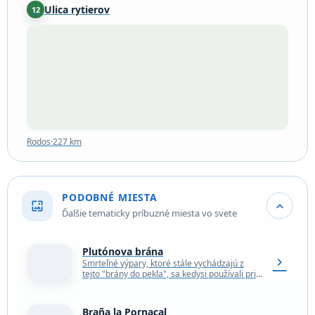
Ulica rytierov
12
Rodos
·
227 km
Rodos
·
227 km
PODOBNÉ MIESTA
wallpaper
expand_more
Ďalšie tematicky príbuzné miesta vo svete
Plutónova brána
chevron_right
Smrteľné výpary, ktoré stále vychádzajú z
tejto "brány do pekla", sa kedysi používali pri
starovekých rituáloch na počesť bohov
podsvetia a stále…
Braña la Pornacal