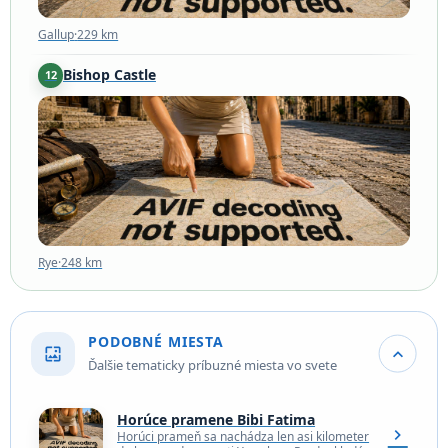
Gallup
·
229 km
Bishop Castle
12
Rye
·
248 km
Rye
·
248 km
PODOBNÉ MIESTA
wallpaper
expand_more
Ďalšie tematicky príbuzné miesta vo svete
Horúce pramene Bibi Fatima
chevron_right
Horúci prameň sa nachádza len asi kilometer