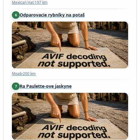
Mexican Hat
·
197 km
Odparovacie rybníky na potaš
6
Moab
·
200 km
Moab
·
200 km
Ra Paulette-ove jaskyne
7
Los Luceros
·
211 km