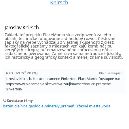
Jaroslav Knirsch
Zakladateľ projektu PlaceMania.sk a zodpovedá za jeho
obsah, technické fungovanie a dlhodobý rozvoj. Cestovné
zápisky na webe vychádzajú z vlastnej skúsenosti z ciest;
faktografické záznamy o miestach vznikajú kombináciou
verejných zdrojov, automatizovaného spracovania dát a
redakčného overovania. Zameriava sa na netradičné lokality,
ich historický a geografický kontext a menej známe súvislosti.
AKO UVIESŤ ZDROJ
Klikni a skopíruj
Jaroslav Knirsch. Horúce pramene Pinkerton. PlaceMania. Dostupné na:
https://www.placemania.sk/svetova-zaujimavost/horuce-pramene-
pinkerton/
sell
Súvisiace témy
bazén
diaľnica
geológia
minerály
prameň
Úžasné miesta
voda