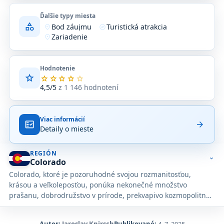
Ďalšie typy miesta
category
Bod záujmu
Turistická atrakcia
where_to_vote
explore
Zariadenie
location_on
Hodnotenie
star
Priemerné
star
star
star
star
star
hodnotenie
4,5/5
z 1 146 hodnotení
4,5
z
5
Viac informácií
na
fact_check
arrow_forward
Detaily o mieste
základe
1 146
hodnotení
REGIÓN
na
expand_more
Colorado
Google
Colorado, ktoré je pozoruhodné svojou rozmanitosťou,
Maps.
krásou a veľkoleposťou, ponúka nekonečné množstvo
prašanu, dobrodružstvo v prírode, prekvapivo kozmopolitné
umelecké a gastronomické scény a 300 slnečných dní.
Autor:
Jaroslav Knirsch
Publikované:
4. 7. 2025