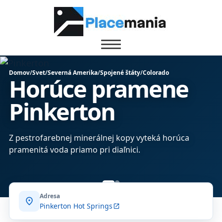
Domov
/
Svet
/
Severná Amerika
/
Spojené štáty
/
Colorado
Horúce pramene
Pinkerton
Z pestrofarebnej minerálnej kopy vyteká horúca
pramenitá voda priamo pri diaľnici.
Adresa
location_on
Pinkerton Hot Springs
open_in_new