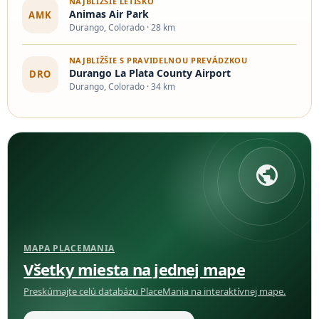
NAJBLIŽŠIE LETISKO
Animas Air Park
AMK
Durango, Colorado · 28 km
NAJBLIŽŠIE S PRAVIDELNOU PREVÁDZKOU
Durango La Plata County Airport
DRO
Durango, Colorado · 34 km
public
MAPA PLACEMANIA
Všetky miesta na jednej mape
Preskúmajte celú databázu PlaceMania na interaktívnej mape.