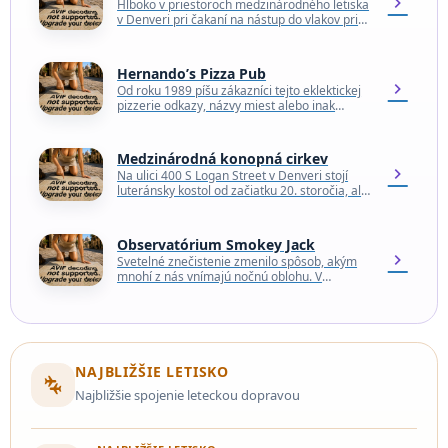
chevron_right
Hlboko v priestoroch medzinárodného letiska
v Denveri pri čakaní na nástup do vlakov pri
bráne B, aby sa cestujúci dostali na svoje…
Hernando’s Pizza Pub
chevron_right
Od roku 1989 píšu zákazníci tejto eklektickej
pizzerie odkazy, názvy miest alebo inak
čmárajú na jednodolárové bankovky, ktoré sa
potom lepia na…
Medzinárodná konopná cirkev
chevron_right
Na ulici 400 S Logan Street v Denveri stojí
luteránsky kostol od začiatku 20. storočia, ale
od nedávna je opustený. V apríli…
Observatórium Smokey Jack
chevron_right
Svetelné znečistenie zmenilo spôsob, akým
mnohí z nás vnímajú nočnú oblohu. V
závislosti od toho, kde sa nachádzate, môžete
vidieť len niekoľko…
NAJBLIŽŠIE LETISKO
connecting_airports
Najbližšie spojenie leteckou dopravou