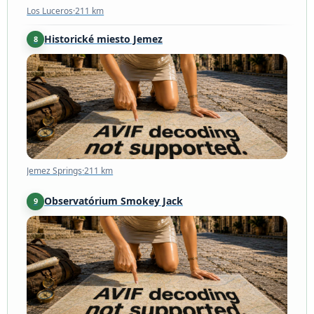
Los Luceros
·
211 km
Historické miesto Jemez
8
Jemez Springs
·
211 km
Jemez Springs
·
211 km
Observatórium Smokey Jack
9
Westcliffe
·
219 km