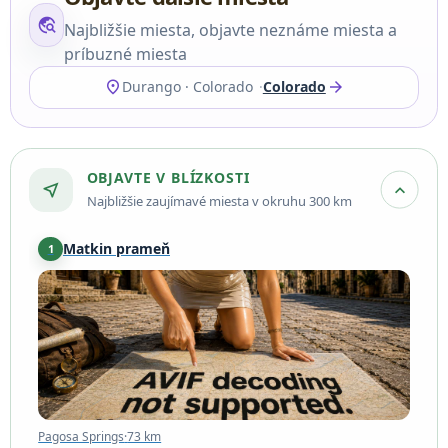
travel_explore
Najbližšie miesta, objavte neznáme miesta a
príbuzné miesta
location_on
arrow_forward
Durango · Colorado
Colorado
OBJAVTE V BLÍZKOSTI
near_me
expand_more
Najbližšie zaujímavé miesta v okruhu 300 km
Matkin prameň
1
Pagosa Springs
·
73 km
Pagosa Springs
·
73 km