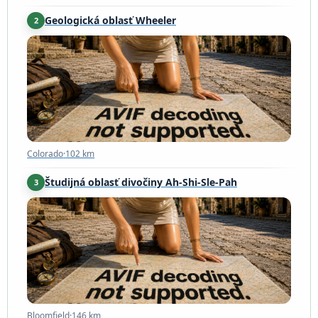
Geologická oblasť Wheeler
2
Colorado
·
102 km
Colorado
·
102 km
Študijná oblasť divočiny Ah-Shi-Sle-Pah
3
Bloomfield
·
146 km
Bloomfield
·
146 km