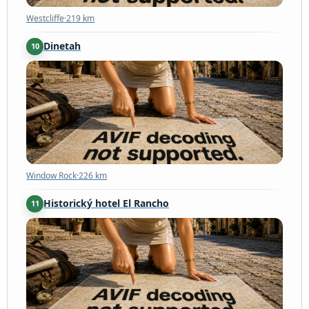
Westcliffe
·
219 km
Dinetah
10
Window Rock
·
226 km
Window Rock
·
226 km
Historický hotel El Rancho
11
Gallup
·
229 km