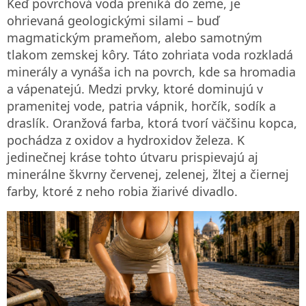
Keď povrchová voda preniká do zeme, je
ohrievaná geologickými silami – buď
magmatickým prameňom, alebo samotným
tlakom zemskej kôry. Táto zohriata voda rozkladá
minerály a vynáša ich na povrch, kde sa hromadia
a vápenatejú. Medzi prvky, ktoré dominujú v
pramenitej vode, patria vápnik, horčík, sodík a
draslík. Oranžová farba, ktorá tvorí väčšinu kopca,
pochádza z oxidov a hydroxidov železa. K
jedinečnej kráse tohto útvaru prispievajú aj
minerálne škvrny červenej, zelenej, žltej a čiernej
farby, ktoré z neho robia žiarivé divadlo.