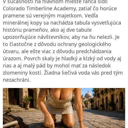
V súčasnosti na hlavnom mieste ranča sídli
Colorado Timberline Academy, zatiaľ čo horúce
pramene sú verejným majetkom. Vedľa
minerálnej kopy sa nachádza tabuľa vysvetľujúca
históriu prameňov, ako aj dve tabule
upozorňujúce návštevníkov, aby na ňu nelezli. Je
to čiastočne z dôvodu ochrany geologického
útvaru, ale ešte viac z dôvodu predchádzania
úrazom. Povrch skaly je hladký a klzký od vody aj
rias a aj malý pád by mohol mať za následok
zlomeniny kostí. Žiadna liečivá voda vás pred tým
nezachráni.