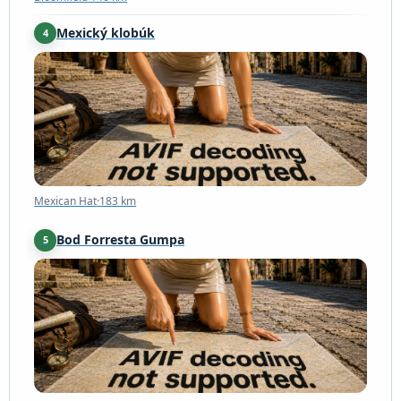
Mexický klobúk
4
Mexican Hat
·
183 km
Mexican Hat
·
183 km
Bod Forresta Gumpa
5
Mexican Hat
·
197 km