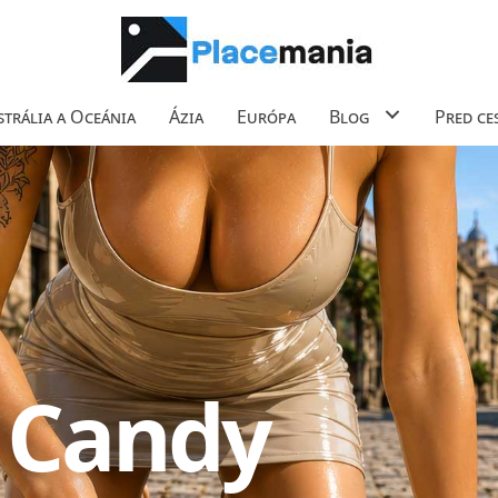
trália a Oceánia
Ázia
Európa
Blog
Pred ce
 Candy