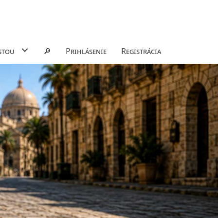
stou
🔎
Prihlásenie
Registrácia