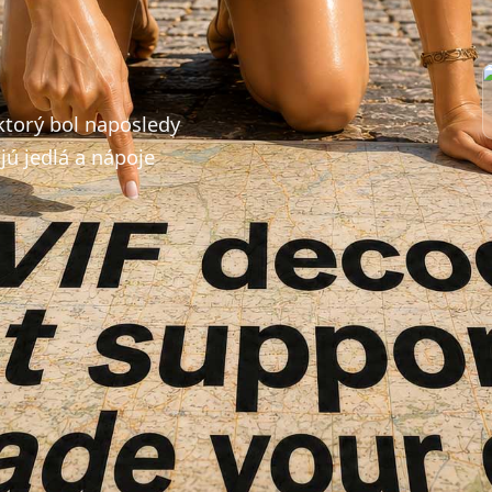
ktorý bol naposledy
jú jedlá a nápoje