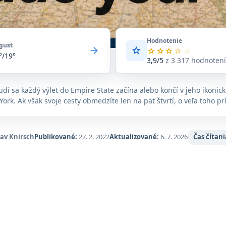
Hodnotenie
gust
arrow_forward
star
Priemerné
star
star
star
star
star
°/19°
hodnotenie
3,9/5
z 3 317 hodnoten
3,9
z
5
udí sa každý výlet do Empire State začína alebo končí v jeho ikonic
na
ork. Ak však svoje cesty obmedzíte len na päť štvrtí, o veľa toho pr
základe
3 317
hodnotení
na
lav Knirsch
Publikované:
27. 2. 2022
Aktualizované:
6. 7. 2026
Čas čítani
Google
Maps.