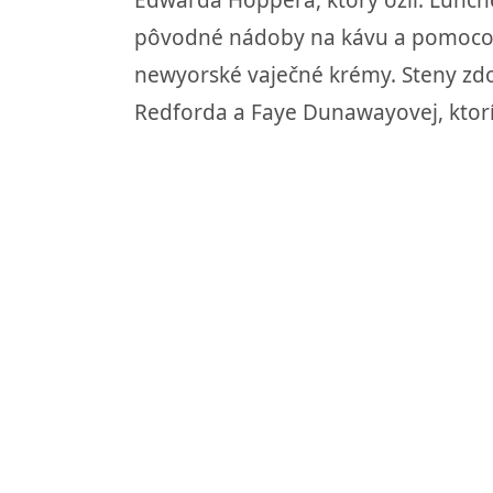
Edwarda Hoppera, ktorý ožil. Lunch
pôvodné nádoby na kávu a pomocou m
newyorské vaječné krémy. Steny zdo
Redforda a Faye Dunawayovej, ktorí