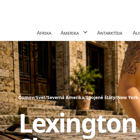
Afrika
Amerika
Antarktída
Aus
Domov
/
Svet
/
Severná Amerika
/
Spojené štáty
/
New York
Lexington