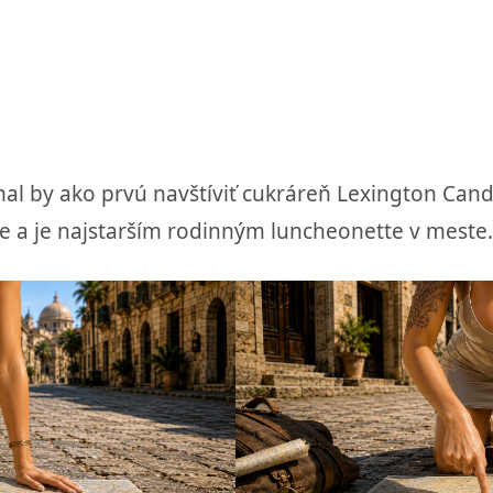
mal by ako prvú navštíviť cukráreň Lexington Ca
ce a je najstarším rodinným luncheonette v meste.