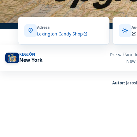
Adresa
Au
location_on
sunny
Lexington Candy Shop
29
open_in_new
Pre väčšinu ľ
REGIÓN
New York
New Y
Autor:
Jaros