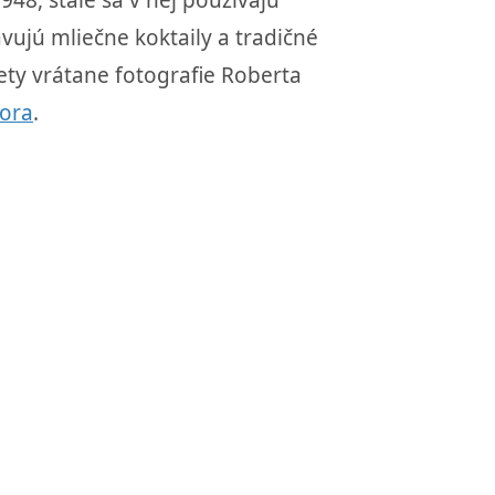
48, stále sa v nej používajú
ujú mliečne koktaily a tradičné
ty vrátane fotografie Roberta
dora
.