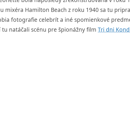
eonette bola naposledy zrekonštruovaná v roku 19
ixéra Hamilton Beach z roku 1940 sa tu priprav
bia fotografie celebrít a iné spomienkové predme
 tu natáčali scénu pre špionážny film
Tri dni Kon