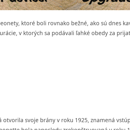
heonety, ktoré boli rovnako bežné, ako sú dnes k
rácie, v ktorých sa podávali ľahké obedy za prija
á otvorila svoje brány v roku 1925, znamená vstúp