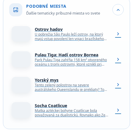
PODOBNÉ MIESTA
wallpaper
expand_more
Ďalšie tematicky príbuzné miesta vo svete
Ostrov hadov
chevron_right
U pobrežia São Paulo leží ostrov, na ktorý
majú vstup povolení len vojaci brazílskeho
ľodstva. K zákazu vstupu je tu dobrý dôvod,…
Pulau Tiga: Hadí ostrov Bornea
chevron_right
Park Pulau Tiga zahŕňa 158 km² otvoreného
oceánu s tromi ostrovmi, ktoré vznikli pri
výbuchu bahennej sopky koncom 19. storočia.
Zatiaľ čo…
Yorský mys
chevron_right
Tento zelený polostrov na severe
austrálskeho Queenslandu je prekliaty? To
sotva! Nevyzerá to tu nijako tragicky:
nekonečné biele pláže obmýva tyrkysové
more…
Socha Coatlicue
chevron_right
Matka aztéckej bohyne Coatlicue bola
považovaná za dualistickú. Rovnako ako Zem
mohla byť milujúca a starostlivá, pretože
poskytovala podmienky na prežitie ľudstva.…