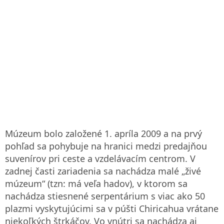
Múzeum bolo založené 1. apríla 2009 a na prvý
pohľad sa pohybuje na hranici medzi predajňou
suvenírov pri ceste a vzdelávacím centrom. V
zadnej časti zariadenia sa nachádza malé „živé
múzeum“ (tzn: má veľa hadov), v ktorom sa
nachádza stiesnené serpentárium s viac ako 50
plazmi vyskytujúcimi sa v púšti Chiricahua vrátane
niekoľkých štrkáčov. Vo vnútri sa nachádza aj