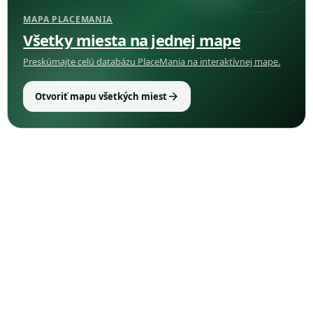
MAPA PLACEMANIA
Všetky miesta na jednej mape
Preskúmajte celú databázu PlaceMania na interaktívnej mape.
arrow_forward
Otvoriť mapu všetkých miest