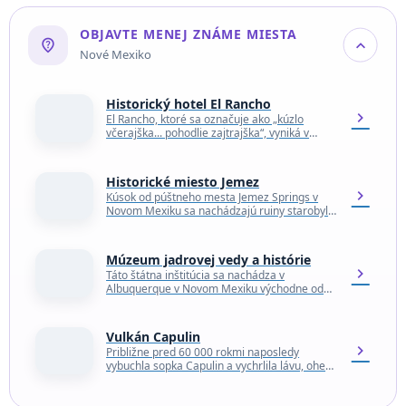
OBJAVTE MENEJ ZNÁME MIESTA
not_listed_location
expand_more
Nové Mexiko
Historický hotel El Rancho
chevron_right
El Rancho, ktoré sa označuje ako „kúzlo
včerajška... pohodlie zajtrajška“, vyniká v
meste Gallup. Či už si pozriete tradičné
domáce remeslá v…
Historické miesto Jemez
chevron_right
Kúsok od púštneho mesta Jemez Springs v
Novom Mexiku sa nachádzajú ruiny starobylej
dediny, ktorá bola kedysi domovom
pôvodných obyvateľov Jemezov, ktorí…
Múzeum jadrovej vedy a histórie
chevron_right
Táto štátna inštitúcia sa nachádza v
Albuquerque v Novom Mexiku východne od
leteckej základne Kirtland Air Force Base a
slúži ako ústredné…
Vulkán Capulin
chevron_right
Približne pred 60 000 rokmi naposledy
vybuchla sopka Capulin a vychrlila lávu, oheň
a popol na územie dnešného
severovýchodného Nového Mexika. Dnes…