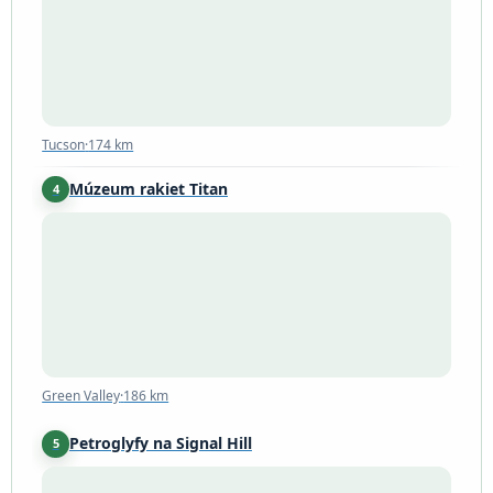
Tucson
·
174 km
Múzeum rakiet Titan
4
Green Valley
·
186 km
Green Valley
·
186 km
Petroglyfy na Signal Hill
5
Arizona
·
210 km