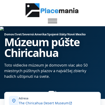
Domov
/
Svet
/
Severná Amerika
/
Spojené štáty
/
Nové Mexiko
Múzeum púšte
Chiricahua
Toto vidiecke múzeum je domovom viac ako 50
miestnych púštnych plazov a najväčšej zbierky
hadích uštipnutí na svete.
Adresa
location_on
The Chiricahua Desert Museum
open_in_new