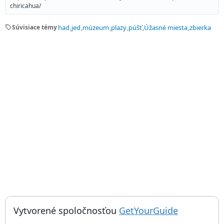
chiricahua/
sell
Súvisiace témy
had
jed
múzeum
plazy
púšť
Úžasné miesta
zbierka
; otvorí sa
Things to do near Múzeum púšte Chiricahua, The Chiricahua De
Vytvorené spoločnosťou
GetYourGuide