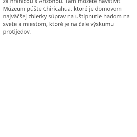
za hranicou s Arizonou. Tam môžete navštíviť
Múzeum púšte Chiricahua, ktoré je domovom
najväčšej zbierky súprav na uštipnutie hadom na
svete a miestom, ktoré je na čele výskumu
protijedov.