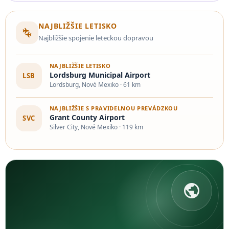
NAJBLIŽŠIE LETISKO
connecting_airports
Najbližšie spojenie leteckou dopravou
NAJBLIŽŠIE LETISKO
Lordsburg Municipal Airport
LSB
Lordsburg, Nové Mexiko · 61 km
NAJBLIŽŠIE S PRAVIDELNOU PREVÁDZKOU
Grant County Airport
SVC
Silver City, Nové Mexiko · 119 km
public