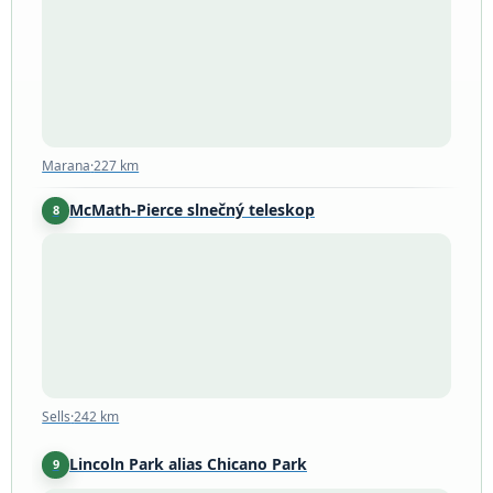
Marana
·
227 km
Marana
·
227 km
McMath-Pierce slnečný teleskop
8
Sells
·
242 km
Sells
·
242 km
Lincoln Park alias Chicano Park
9