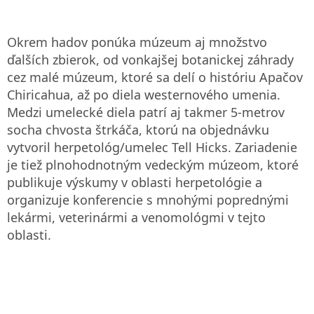
Okrem hadov ponúka múzeum aj množstvo
ďalších zbierok, od vonkajšej botanickej záhrady
cez malé múzeum, ktoré sa delí o históriu Apačov
Chiricahua, až po diela westernového umenia.
Medzi umelecké diela patrí aj takmer 5-metrov
socha chvosta štrkáča, ktorú na objednávku
vytvoril herpetológ/umelec Tell Hicks. Zariadenie
je tiež plnohodnotným vedeckým múzeom, ktoré
publikuje výskumy v oblasti herpetológie a
organizuje konferencie s mnohými poprednými
lekármi, veterinármi a venomológmi v tejto
oblasti.