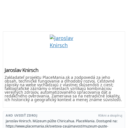
Jaroslav Knirsch
Zakladateľ projektu PlaceMania.sk a zodpovedá za jeho
obsah, technické fungovanie a dlhodobý rozvoj. Cestovné
zápisky na webe vychádzajú z vlastnej skúsenosti z ciest;
faktografické záznamy o miestach vznikajú kombináciou
verejných zdrojov, automatizovaného spracovania dát a
redakčného overovania. Zameriava sa na netradičné lokality,
ich historický a geografický kontext a menej známe súvislosti.
AKO UVIESŤ ZDROJ
Klikni a skopíruj
Jaroslav Knirsch. Múzeum púšte Chiricahua. PlaceMania. Dostupné na:
https://www.placemania.sk/svetova-zaujimavost/muzeum-puste-