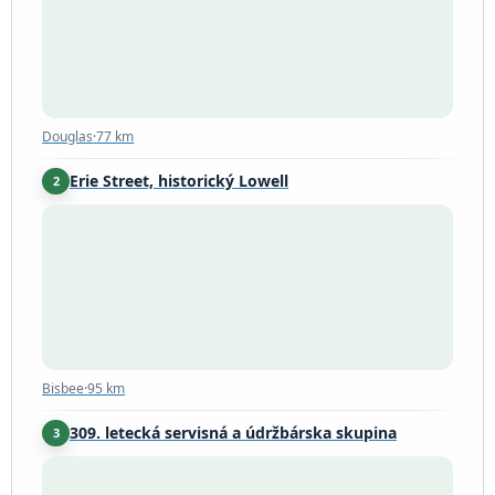
Douglas
·
77 km
Erie Street, historický Lowell
2
Bisbee
·
95 km
Bisbee
·
95 km
309. letecká servisná a údržbárska skupina
3
Tucson
·
174 km