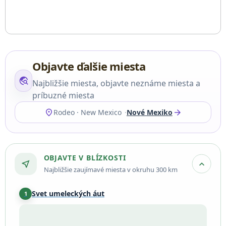
Objavte ďalšie miesta
travel_explore
Najbližšie miesta, objavte neznáme miesta a
príbuzné miesta
location_on
arrow_forward
Rodeo · New Mexico
Nové Mexiko
OBJAVTE V BLÍZKOSTI
near_me
expand_more
Najbližšie zaujímavé miesta v okruhu 300 km
Svet umeleckých áut
1
Douglas
·
77 km