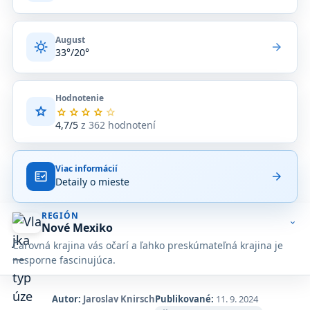
August
sunny
arrow_forward
33°/20°
Hodnotenie
star
Priemerné
star
star
star
star
star
hodnotenie
4,7/5
z 362 hodnotení
4,7
z
5
Viac informácií
na
fact_check
arrow_forward
Detaily o mieste
základe
362
hodnotení
REGIÓN
na
expand_more
Nové Mexiko
Google
Čarovná krajina vás očarí a ľahko preskúmateľná krajina je
Maps.
nesporne fascinujúca.
Autor:
Jaroslav Knirsch
Publikované:
11. 9. 2024