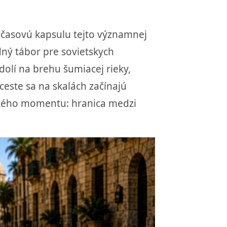
ú časovú kapsulu tejto významnej
dný tábor pre sovietskych
dolí na brehu šumiacej rieky,
ceste sa na skalách začínajú
ického momentu: hranica medzi