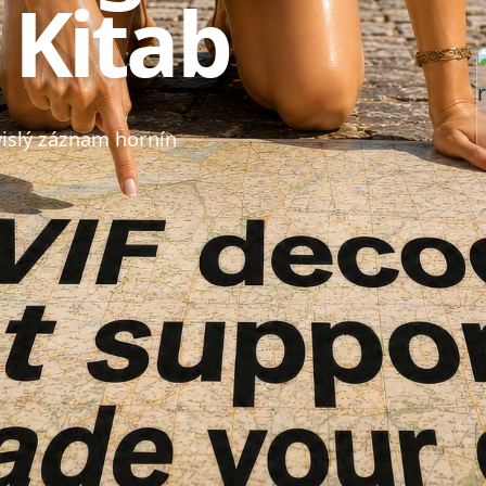
 Kitab
vislý záznam hornín