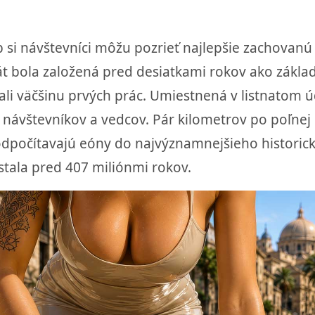
tab si návštevníci môžu pozrieť najlepšie zachovan
rát bola založená pred desiatkami rokov ako zákla
nali väčšinu prvých prác. Umiestnená v listnatom ú
 návštevníkov a vedcov. Pár kilometrov po poľnej 
ré odpočítavajú eóny do najvýznamnejšieho histor
astala pred 407 miliónmi rokov.