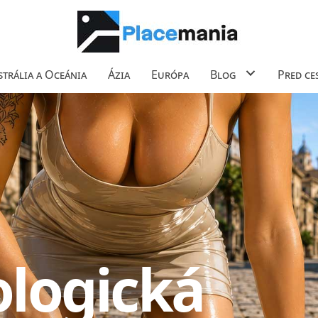
trália a Oceánia
Ázia
Európa
Blog
Pred ce
ologická