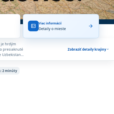
Viac informácií
arrow_forward
fact_check
Detaily o mieste
, je hrdým
o presiaknuté
Zobraziť detaily krajiny
expand_more
je Uzbekistan
:
2 minúty