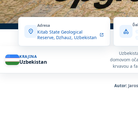
Ďa
Adresa
location_on
category
Kitab State Geological
where_to_
open_in_new
Reserve, Dzhauz, Uzbekistan
locatio
Uzbekista
KRAJINA
domovom očar
Uzbekistan
krvavou a fa
Autor:
Jaro