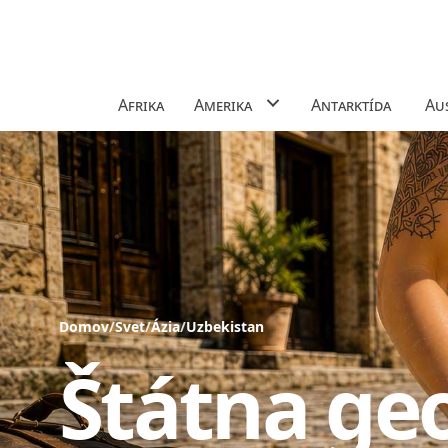
Afrika
Amerika
Antarktída
Aus
Domov
/
Svet
/
Ázia
/
Uzbekistan
Štátna ge