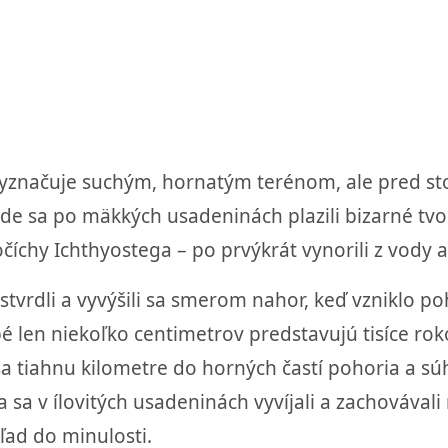
yznačuje suchým, hornatým terénom, ale pred sto
 sa po mäkkých usadeninách plazili bizarné tvor
íchy Ichthyostega – po prvýkrát vynorili z vody a z
rdli a vyvýšili sa smerom nahor, keď vzniklo poho
é len niekoľko centimetrov predstavujú tisíce r
 sa tiahnu kilometre do horných častí pohoria a s
 sa v ílovitých usadeninách vyvíjali a zachovával
ad do minulosti.