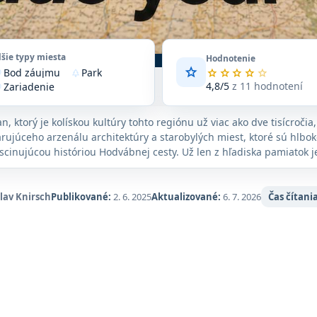
lšie typy miesta
Hodnotenie
star
Bod záujmu
Park
Priemerné
star
star
star
star
star
vote
park
hodnotenie
4,8/5
z 11 hodnotení
Zariadenie
n_on
4,8
z
n, ktorý je kolískou kultúry tohto regiónu už viac ako dve tisícročia
5
na
ujúceho arzenálu architektúry a starobylých miest, ktoré sú hlbok
základe
scinujúcou históriou Hodvábnej cesty. Už len z hľadiska pamiatok 
11
najväčším lákadlom a najpôsobivejšou prehliadkou Strednej Ázie.
hodnotení
na
slav Knirsch
Publikované:
2. 6. 2025
Aktualizované:
6. 7. 2026
Čas čítania
Google
Maps.