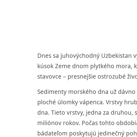
Dnes sa juhovýchodný Uzbekistan v
kúsok Zeme dnom plytkého mora, kde
stavovce – presnejšie ostrozubé živoč
Sedimenty morského dna už dávno stv
ploché úlomky vápenca. Vrstvy hrub
dna. Tieto vrstvy, jedna za druhou,
miliónov rokov. Počas tohto obdobia
bádateľom poskytujú jedinečný pohľ