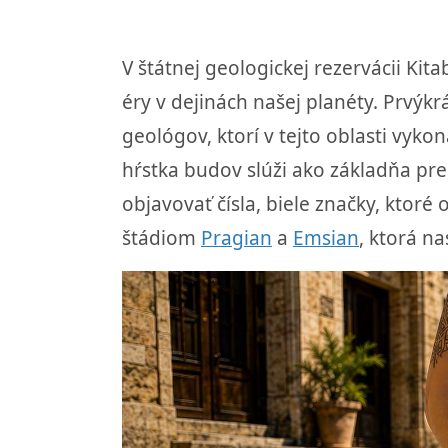
V štátnej geologickej rezervácii Ki
éry v dejinách našej planéty. Prvýk
geológov, ktorí v tejto oblasti vyko
hŕstka budov slúži ako základňa pre
objavovať čísla, biele značky, kto
štádiom
Pragian
a
Emsian
, ktorá n