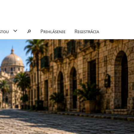
stou
🔎
Prihlásenie
Registrácia