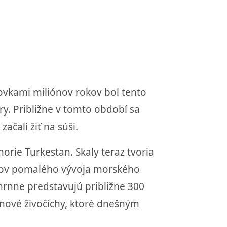
vkami miliónov rokov bol tento
y. Približne v tomto období sa
ačali žiť na súši.
rie Turkestan. Skaly teraz tvoria
okov pomalého vývoja morského
úhrnne predstavujú približne 300
i nové živočíchy, ktoré dnešným