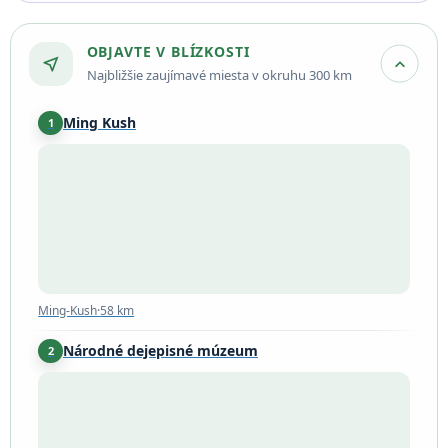
OBJAVTE V BLÍZKOSTI
near_me
expand_more
Najbližšie zaujímavé miesta v okruhu 300 km
Ming Kush
1
Ming-Kush
·
58 km
Ming-Kush
·
58 km
Národné dejepisné múzeum
2
Bishkek
·
94 km