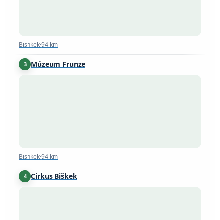
Bishkek
·
94 km
Múzeum Frunze
3
Bishkek
·
94 km
Bishkek
·
94 km
Cirkus Biškek
4
Bishkek
·
95 km