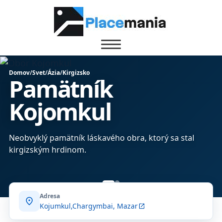
Domov
/
Svet
/
Ázia
/
Kirgizsko
Pamätník
Kojomkul
Neobvyklý pamätník láskavého obra, ktorý sa stal
kirgizským hrdinom.
Adresa
location_on
Kojumkul,Chargymbai, Mazar
open_in_new