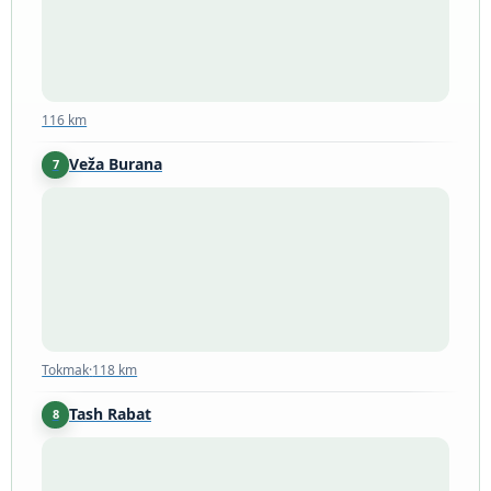
116 km
Veža Burana
7
Tokmak
·
118 km
Tokmak
·
118 km
Tash Rabat
8
Naryn Region
·
175 km