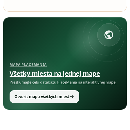
public
MAPA PLACEMANIA
Všetky miesta na jednej mape
Preskúmajte celú databázu PlaceMania na interaktívnej mape.
arrow_forward
Otvoriť mapu všetkých miest