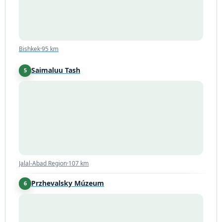
Bishkek
·
95 km
Saimaluu Tash
5
Jalal-Abad Region
·
107 km
Jalal-Abad Region
·
107 km
Przhevalsky Múzeum
6
116 km