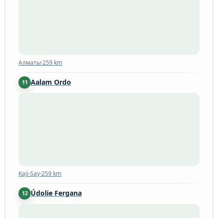
Алматы
·
259 km
Aalam Ordo
11
Kaji-Say
·
259 km
Kaji-Say
·
259 km
Údolie Fergana
12
260 km