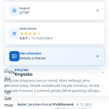
August
sunny
arrow_forward
21°/6°
Hodnotenie
star
Priemerné
star
star
star
star
star
hodnotenie
4,8/5
z 13 hodnotení
4,8
z
5
Viac informácií
na
fact_check
arrow_forward
Detaily o mieste
základe
13
hodnotení
KRAJINA
na
expand_more
Kirgizsko
Google
Kirgizsko (Кыргызстан) je národ, ktorý definujú jeho
Maps.
prírodné krásy. Veselé nedotknuté horské scenérie, strohé
skalnaté hrebene a zvlnené jailoos (letné pastviny) ožívajú
vďaka polokočovným pastierom obývajúcim jurty. Ak k tomu
pripočítame dobre rozvinutú sieť ubytovacích zariadení a
Autor:
Jaroslav Knirsch
Publikované:
14. 12. 2022
bezvízový styk, ľahko pochopíme, prečo je Kirgizsko (oficiálne