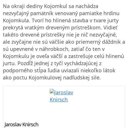
Na okraji dediny Kojomkul sa nachádza
nezvyčajný pamätník venovaný pamiatke hrdinu
Kojomkula. Tvorí ho hlinená stavba v tvare jurty
prekrytá vratkým dreveným prístreškom. Vidieť
takéto drevené prístrešky nie je nič nezvyčajné,
ale zvyčajne nie sú väčšie ako priemerný dáždnik a
sú upevnené v náhrobkoch, zatiaľ čo ten v
Kojomkulu je oveľa väčší a zastrešuje celú hlinenú
jurtu. Pozdĺž jednej z tyčí vychádzajúcej z
podporného stĺpa ľudia uviazali niekoľko látok
ako poctu Kojomkulovej nadľudskej sile.
Jaroslav Knirsch