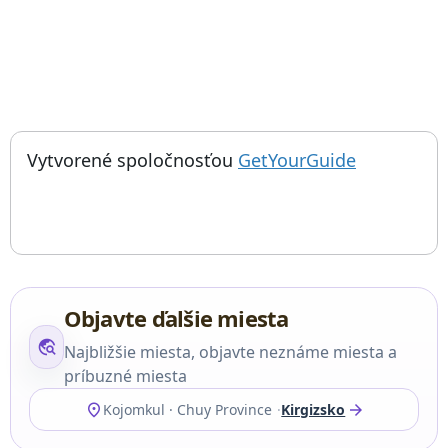
; otvorí sa
Things to do near Pamätník Kojomkul, Kojumkul,Chargymbai, Maza
Vytvorené spoločnosťou
GetYourGuide
Objavte ďalšie miesta
travel_explore
Najbližšie miesta, objavte neznáme miesta a
príbuzné miesta
location_on
arrow_forward
Kojomkul · Chuy Province
Kirgizsko