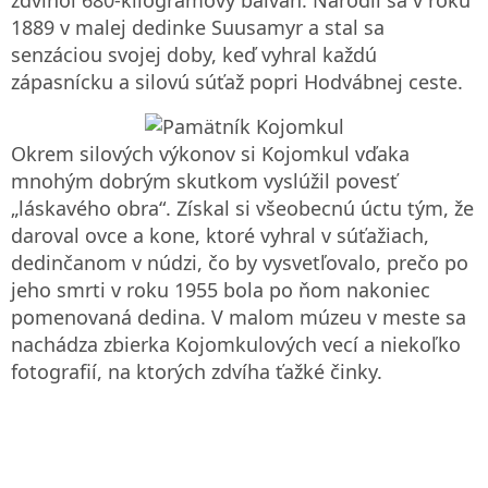
1889 v malej dedinke Suusamyr a stal sa
senzáciou svojej doby, keď vyhral každú
zápasnícku a silovú súťaž popri Hodvábnej ceste.
Okrem silových výkonov si Kojomkul vďaka
mnohým dobrým skutkom vyslúžil povesť
„láskavého obra“. Získal si všeobecnú úctu tým, že
daroval ovce a kone, ktoré vyhral v súťažiach,
dedinčanom v núdzi, čo by vysvetľovalo, prečo po
jeho smrti v roku 1955 bola po ňom nakoniec
pomenovaná dedina. V malom múzeu v meste sa
nachádza zbierka Kojomkulových vecí a niekoľko
fotografií, na ktorých zdvíha ťažké činky.