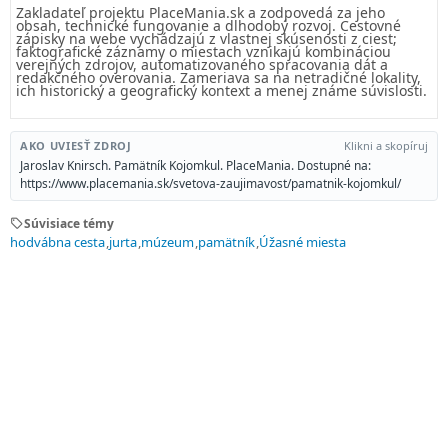
Zakladateľ projektu PlaceMania.sk a zodpovedá za jeho
obsah, technické fungovanie a dlhodobý rozvoj. Cestovné
zápisky na webe vychádzajú z vlastnej skúsenosti z ciest;
faktografické záznamy o miestach vznikajú kombináciou
verejných zdrojov, automatizovaného spracovania dát a
redakčného overovania. Zameriava sa na netradičné lokality,
ich historický a geografický kontext a menej známe súvislosti.
AKO UVIESŤ ZDROJ
Klikni a skopíruj
Jaroslav Knirsch. Pamätník Kojomkul. PlaceMania. Dostupné na:
https://www.placemania.sk/svetova-zaujimavost/pamatnik-kojomkul/
sell
Súvisiace témy
hodvábna cesta
jurta
múzeum
pamätník
Úžasné miesta