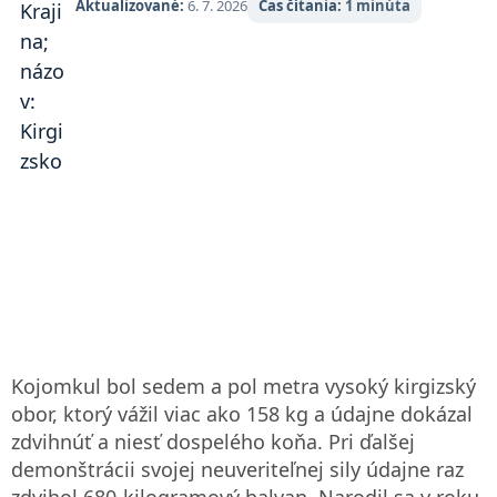
Aktualizované:
6. 7. 2026
Čas čítania:
1 minúta
Kirgizská republika) vstupnou bránou mnohých cestovateľov
do Strednej Ázie.
Kojomkul bol sedem a pol metra vysoký kirgizský
obor, ktorý vážil viac ako 158 kg a údajne dokázal
zdvihnúť a niesť dospelého koňa. Pri ďalšej
demonštrácii svojej neuveriteľnej sily údajne raz
zdvihol 680-kilogramový balvan. Narodil sa v roku