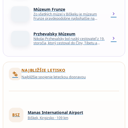
pre zvedavých turistov, ktorí si…
Múzeum Frunze
chevron_right
Zo všetkých múzeí v Biškeku je múzeum
Frunze pravdepodobne najbohatšie na
sovietske memorabílie a predmety. Budova je
pokrytá obrazmi obyčajných robotníkov
búriacich…
Przhevalsky Múzeum
chevron_right
Nikolaj Przhevalsky bol ruský cestovateľ z 19.
storočia, ktorý cestoval do Číny, Tibetu a
Strednej Ázie a zozbieral obrovské množstvo
botanických vzoriek…
NAJBLIŽŠIE LETISKO
connecting_airports
Najbližšie spojenie leteckou dopravou
Manas International Airport
BSZ
Biškek, Kirgizsko · 109 km