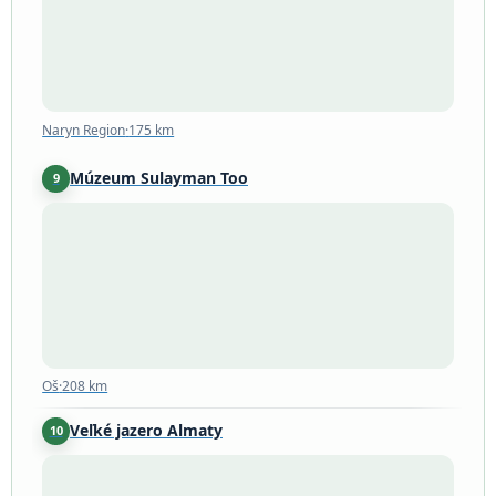
Naryn Region
·
175 km
Múzeum Sulayman Too
9
Oš
·
208 km
Oš
·
208 km
Veľké jazero Almaty
10
Алматы
·
259 km