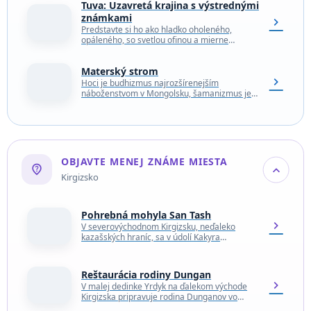
miest v Tokiu,…
Tuva: Uzavretá krajina s výstrednými
známkami
chevron_right
Predstavte si ho ako hladko oholeného,
opáleného, so svetlou ofinou a mierne
obnosenými khaki nohavicami so šnúrkami.
Kráča po nekonečných trávnatých stepiach,…
Materský strom
chevron_right
Hoci je budhizmus najrozšírenejším
náboženstvom v Mongolsku, šamanizmus je
živý a veľmi rozšírený. Často sa obe
náboženstvá prelínajú do jedného a svedčia…
OBJAVTE MENEJ ZNÁME MIESTA
not_listed_location
expand_more
Kirgizsko
Pohrebná mohyla San Tash
chevron_right
V severovýchodnom Kirgizsku, neďaleko
kazašských hraníc, sa v údolí Kakyra
nachádza viac ako 250 pohrebných mohýl.
Najväčšia z nich sa nachádza v…
Reštaurácia rodiny Dungan
chevron_right
V malej dedinke Yrdyk na ďalekom východe
Kirgizska pripravuje rodina Dunganov vo
svojej reštaurácii tradičnú dunganskú hostinu