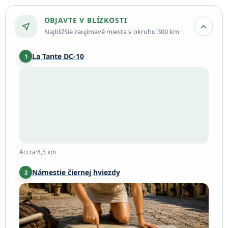
OBJAVTE V BLÍZKOSTI
near_me
expand_more
Najbližšie zaujímavé miesta v okruhu 300 km
La Tante DC-10
1
Accra
·
8,5 km
Accra
·
8,5 km
Námestie čiernej hviezdy
2
Akkra
·
11 km