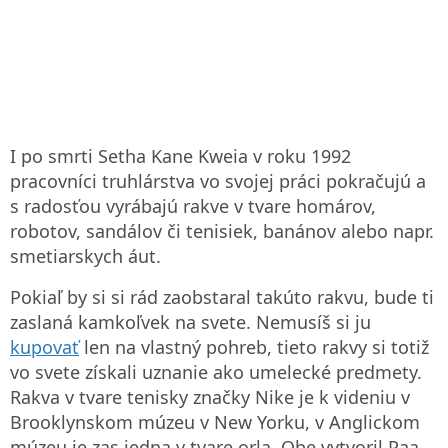
I po smrti Setha Kane Kweia v roku 1992
pracovníci truhlárstva vo svojej práci pokračujú a
s radosťou vyrábajú rakve v tvare homárov,
robotov, sandálov či tenisiek, banánov alebo napr.
smetiarskych áut.
Pokiaľ by si si rád zaobstaral takúto rakvu, bude ti
zaslaná kamkoľvek na svete. Nemusíš si ju
kupovať
len na vlastný pohreb, tieto rakvy si totiž
vo svete získali uznanie ako umelecké predmety.
Rakva v tvare tenisky značky Nike je k videniu v
Brooklynskom múzeu v New Yorku, v Anglickom
múzeu je zas jedna v tvare orla. Obe vytvoril Paa