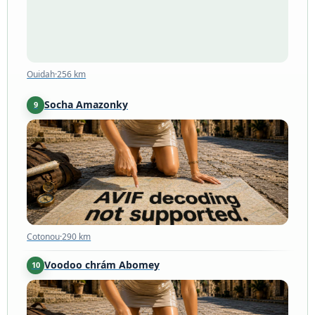
Ouidah
·
256 km
Socha Amazonky
9
Cotonou
·
290 km
Cotonou
·
290 km
Voodoo chrám Abomey
10
Abomey
·
293 km