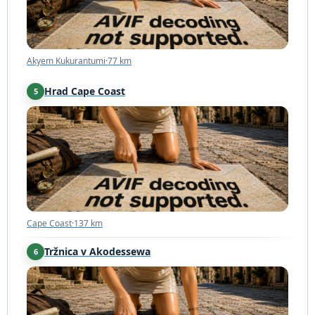
Akyem Kukurantumi
·
77 km
Hrad Cape Coast
5
Cape Coast
·
137 km
Cape Coast
·
137 km
Tržnica v Akodessewa
6
Lomé
·
164 km