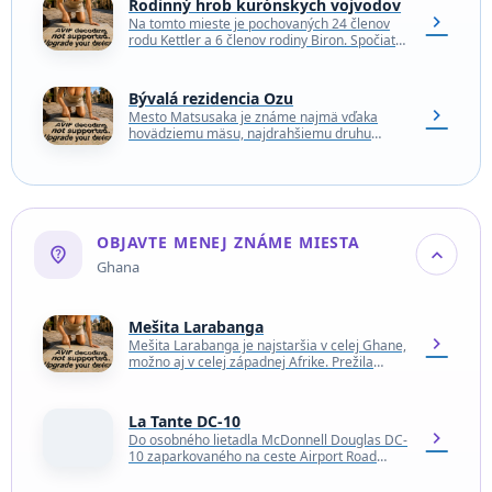
Rodinný hrob kurónskych vojvodov
chevron_right
Na tomto mieste je pochovaných 24 členov
rodu Kettler a 6 členov rodiny Biron. Spočiatku
boli pozostatky vojvodov a ich rodinných
príslušníkov…
Bývalá rezidencia Ozu
chevron_right
Mesto Matsusaka je známe najmä vďaka
hovädziemu mäsu, najdrahšiemu druhu
wagyu. V minulosti bolo aj významným
obchodným centrom, odkiaľ pochádzali mnohí
významní…
OBJAVTE MENEJ ZNÁME MIESTA
not_listed_location
expand_more
Ghana
Mešita Larabanga
chevron_right
Mešita Larabanga je najstaršia v celej Ghane,
možno aj v celej západnej Afrike. Prežila
stáročia napriek nepriaznivému počasiu a
zlým stavebným projektom…
La Tante DC-10
chevron_right
Do osobného lietadla McDonnell Douglas DC-
10 zaparkovaného na ceste Airport Road
môže nastúpiť ktokoľvek. Lietadlo stojí na
ceste na medzinárodné letisko Kotoka…