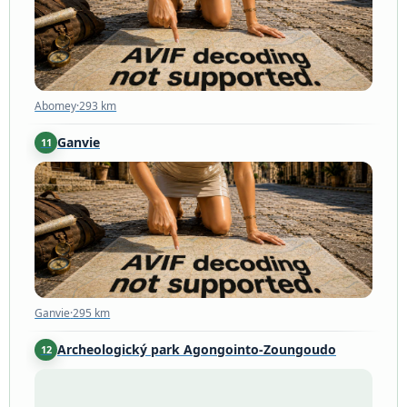
Abomey
·
293 km
Ganvie
11
Ganvie
·
295 km
Ganvie
·
295 km
Archeologický park Agongointo-Zoungoudo
12
Bohicon
·
300 km