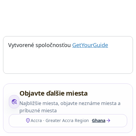
; otvorí sa
Things to do near Truhlárstvo Kane Kwei, Billy’s work shop,
Vytvorené spoločnosťou
GetYourGuide
Objavte ďalšie miesta
travel_explore
Najbližšie miesta, objavte neznáme miesta a
príbuzné miesta
location_on
arrow_forward
Accra · Greater Accra Region
Ghana