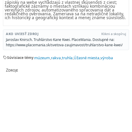
zápisky na webe vychádzajú z vlastnej skúsenosti z ciest;
faktografické záznamy o miestach vznikajú kombináciou
verejných zdrojov, automatizovaného spracovania dát a
redakčného overovania. Zameriava sa na netradičné lokality,
ich historický a geografický kontext a menej známe súvislosti.
AKO UVIESŤ ZDROJ
Klikni a skopíruj
Jaroslav Knirsch. Truhlárstvo Kane Kwei. PlaceMania. Dostupné na:
https://www.placemania.sk/svetova-zaujimavost/truhlarstvo-kane-kwei/
sell
Súvisiace témy
múzeum
rakva
truhla
Úžasné miesta
výroba
Zdroje