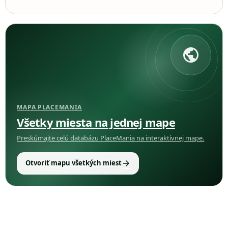
public
MAPA PLACEMANIA
Všetky miesta na jednej mape
Preskúmajte celú databázu PlaceMania na interaktívnej mape.
arrow_forward
Otvoriť mapu všetkých miest