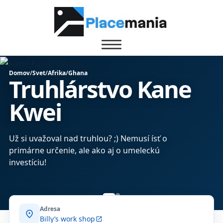
Domov
/
Svet
/
Afrika
/
Ghana
Truhlárstvo Kane
Kwei
Už si uvažoval nad truhlou? ;) Nemusí ísť o
primárne určenie, ale ako aj o umeleckú
investíciu!
Adresa
location_on
Billy’s work shop
open_in_new