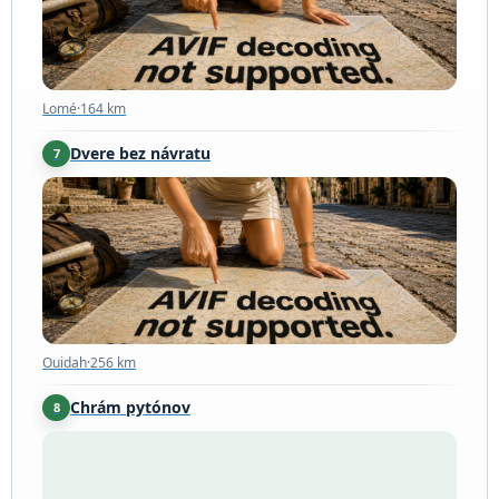
Lomé
·
164 km
Dvere bez návratu
7
Ouidah
·
256 km
Ouidah
·
256 km
Chrám pytónov
8
Ouidah
·
256 km