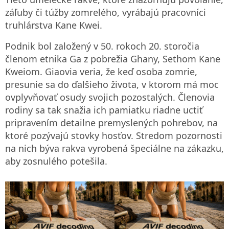
záľuby či túžby zomrelého, vyrábajú pracovníci
truhlárstva Kane Kwei.
Podnik bol založený v 50. rokoch 20. storočia
členom etnika Ga z pobrežia Ghany, Sethom Kane
Kweiom. Giaovia veria, že keď osoba zomrie,
presunie sa do ďalšieho života, v ktorom má moc
ovplyvňovať osudy svojich pozostalých. Členovia
rodiny sa tak snažia ich pamiatku riadne uctiť
pripravením detailne premyslených pohrebov, na
ktoré pozývajú stovky hosťov. Stredom pozornosti
na nich býva rakva vyrobená špeciálne na zákazku,
aby zosnulého potešila.