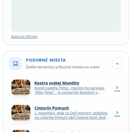
Bohicon
·
300 km
PODOBNÉ MIESTA
wallpaper
expand_more
Ďalšie tematicky príbuzné miesta vo svete
Kostra svätej Mundity
chevron_right
Kostol svätého Petra - miestny ho nazývajú
"Alter Peter" - je najstarším kostolom v
Mníchove. Výstavba sa datuje až do roku
1158,…
Cintorín Pomuch
chevron_right
2. novembra, teda na Deň mŕtvych, prebieha
na cintoríne Pomuch deň čistenia kostí. Keď
obyvateľ dediny Pomuch zomrie, je dočasne
uložený v…