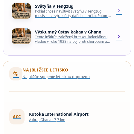
Svätyňa v Tengzug
chevron_right
Pokiaľ chceš navštíviť svätyňu v Tengzug,
musíš si na výraz úcty dať dole tričko. Potom
sa môžeš po cestičke pokrytej zaschnutou
krvou…
Výskumný ústav kakaa v Ghane
chevron_right
Tento inštitút, založený britskou koloniálnou
vládou v roku 1938 na boj proti chorobám a
škodcom, ktoré postihujú produkciu kakaa na
Zlatom pobreží,…
NAJBLIŽŠIE LETISKO
connecting_airports
Najbližšie spojenie leteckou dopravou
Kotoka International Airport
ACC
Akkra, Ghana · 7,7 km