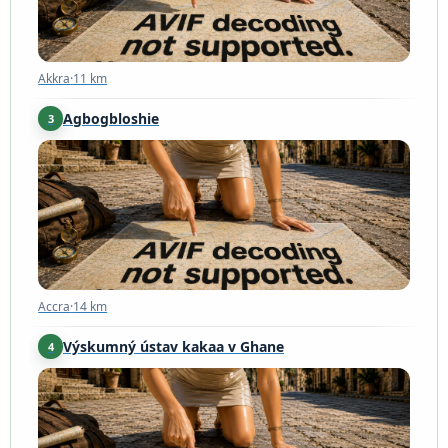
Akkra
·
11 km
Agbogbloshie
3
Accra
·
14 km
Accra
·
14 km
Výskumný ústav kakaa v Ghane
4
Akyem Kukurantumi
·
77 km