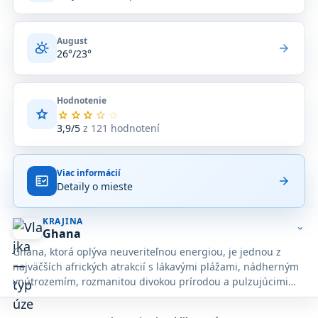
August
partly_cloudy_day
arrow_forward
26°/23°
Hodnotenie
star
Priemerné
star
star
star
star
star
hodnotenie
3,9/5
z 121 hodnotení
3,9
z
5
Viac informácií
na
fact_check
arrow_forward
Detaily o mieste
základe
121
hodnotení
KRAJINA
na
expand_more
Ghana
Google
Ghana, ktorá oplýva neuveriteľnou energiou, je jednou z
Maps.
najväčších afrických atrakcií s lákavými plážami, nádherným
vnútrozemím, rozmanitou divokou prírodou a pulzujúcimi
mestami.