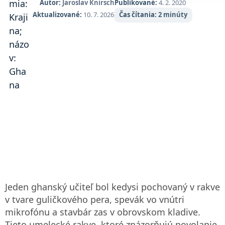
Autor:
Jaroslav Knirsch
Publikované:
4. 2. 2020
Aktualizované:
10. 7. 2026
Čas čítania:
2 minúty
Jeden ghanský učiteľ bol kedysi pochovaný v rakve
v tvare guličkového pera, spevák vo vnútri
mikrofónu a stavbár zas v obrovskom kladive.
Tieto umelecké rakve, ktoré znázorňujú povolanie,