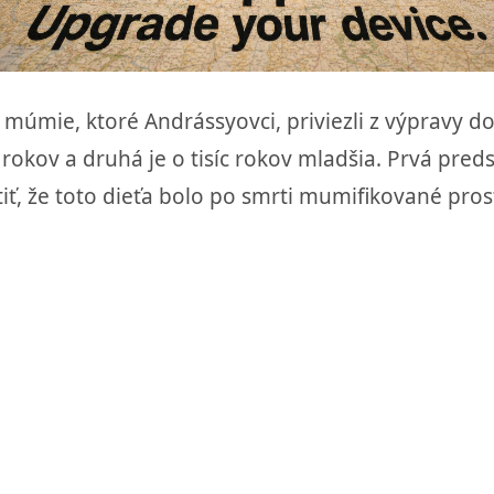
 múmie, ktoré Andrássyovci, priviezli z výpravy d
c rokov a druhá je o tisíc rokov mladšia. Prvá pr
iť, že toto dieťa bolo po smrti mumifikované pro