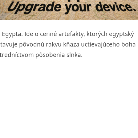
o Egypta. Ide o cenné artefakty, ktorých egyptský
edstavuje pôvodnú rakvu kňaza uctievajúceho boha
stredníctvom pôsobenia slnka.