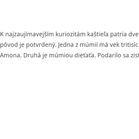
K najzaujímavejším kuriozitám kaštieľa patria dve
pôvod je potvrdený. Jedna z múmií má vek tritisí
Amona. Druhá je múmiou dieťaťa. Podarilo sa zist