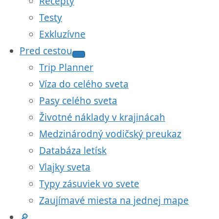
Recepty
Testy
Exkluzívne
Pred cestou
Trip Planner
Víza do celého sveta
Pasy celého sveta
Životné náklady v krajinácah
Medzinárodný vodičský preukaz
Databáza letísk
Vlajky sveta
Typy zásuviek vo svete
Zaujímavé miesta na jednej mape
🔎