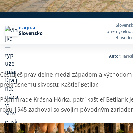
Slovensk
KRAJINA
priemyselnou
Slovensko
sebavedom
nádherné st
prírody. 
zrkadlo
Autor:
Jaros
Cestuješ pravidelne medzi západom a východom kr
prekrásnemu skvostu: Kaštieľ Betliar.
Popri hrade Krásna Hôrka, patrí kaštieľ Betliar k
roku 1945 zachoval so svojím pôvodným zariaden