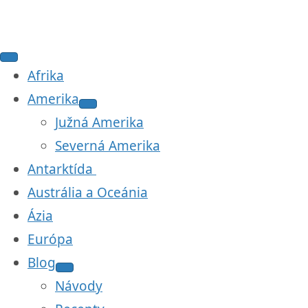
Afrika
Amerika
Južná Amerika
Severná Amerika
Antarktída
Austrália a Oceánia
Ázia
Európa
Blog
Návody