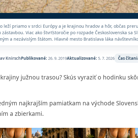
o leží priamo v srdci Európy a je krajinou hradov a hôr, občas pre
 zástavbou. Viac ako štvrťstoročie po rozpade Československa sa Sl
ým a nezávislým štátom. Hlavné mesto Bratislava láka návštevníko
aré mesto a kultúru pitia alkoholu. Slovensko však najviac žiari pr
Turistické chodníky vo Vysokých Tatrách vedú krajinou nadpozemske
vo čistými ľadovcovými jazerami, ktoré sú obklopené dvojtisícovými
lav Knirsch
Publikované:
26. 9. 2019
Aktualizované:
5. 7. 2026
Čas čítani
ajiny južnou trasou? Skús vyraziť o hodinku skô
 jedným najkrajším pamiatkam na východe Slovenska
ím a zbierkami.