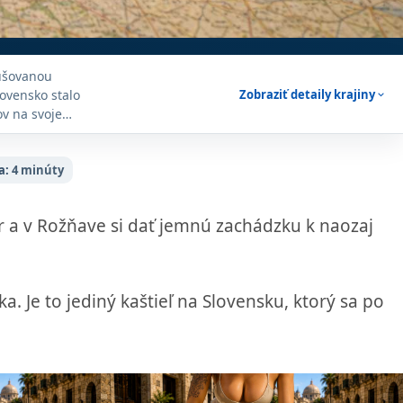
rušovanou
ovensko stalo
Zobraziť detaily krajiny
expand_more
v na svoje
e milovníkov
j krásy so
 štítmi.
a:
4 minúty
r a v Rožňave si dať jemnú zachádzku k naozaj
. Je to jediný kaštieľ na Slovensku, ktorý sa po