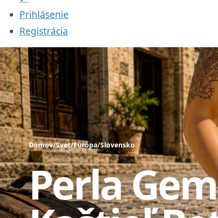
Prihlásenie
Registrácia
Domov
/
Svet
/
Európa
/
Slovensko
Perla Gem