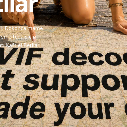
liar
okmi. Dokonca máme
i sme teda s čím
í Kaštieľ Betliar