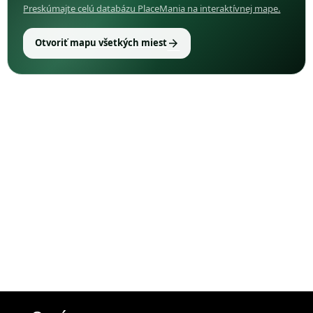
Preskúmajte celú databázu PlaceMania na interaktívnej mape.
arrow_forward
Otvoriť mapu všetkých miest