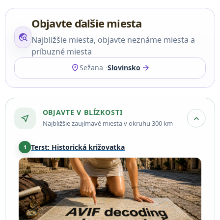
Objavte ďalšie miesta
travel_explore
Najbližšie miesta, objavte neznáme miesta a
príbuzné miesta
location_on
arrow_forward
Sežana
Slovinsko
OBJAVTE V BLÍZKOSTI
near_me
expand_more
Najbližšie zaujímavé miesta v okruhu 300 km
Terst: Historická križovatka
1
Trieste
·
18 km