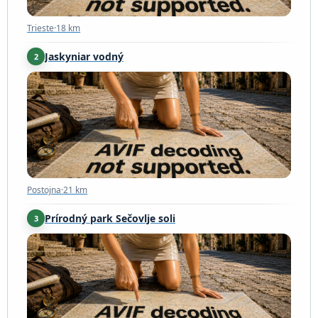
Trieste
·
18 km
Jaskyniar vodný
2
Postojna
·
21 km
Postojna
·
21 km
Prírodný park Sečovlje soli
3
Piran
·
35 km