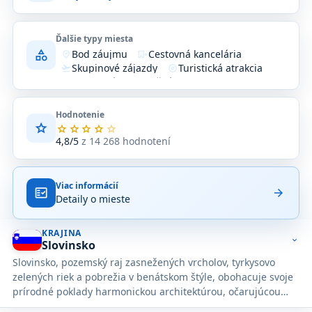
Ďalšie typy miesta
category
Bod záujmu
Cestovná kancelária
where_to_vote
moving_ministry
Skupinové zájazdy
Turistická atrakcia
flight_takeoff
explore
Turistické informačné centrum
info
Zariadenie
location_on
Hodnotenie
star
Priemerné
star
star
star
star
star
hodnotenie
4,8/5
z 14 268 hodnotení
4,8
z
5
Viac informácií
na
fact_check
arrow_forward
Detaily o mieste
základe
14 268
hodnotení
KRAJINA
na
expand_more
Slovinsko
Google
Slovinsko, pozemský raj zasnežených vrcholov, tyrkysovo
Maps.
zelených riek a pobrežia v benátskom štýle, obohacuje svoje
prírodné poklady harmonickou architektúrou, očarujúcou
rustikálnou kultúrou a vycibrenou kuchyňou.