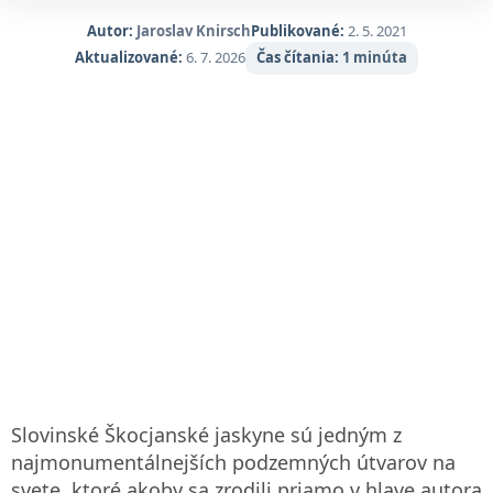
Autor:
Jaroslav Knirsch
Publikované:
2. 5. 2021
Aktualizované:
6. 7. 2026
Čas čítania:
1 minúta
Slovinské Škocjanské jaskyne sú jedným z
najmonumentálnejších podzemných útvarov na
svete, ktoré akoby sa zrodili priamo v hlave autora