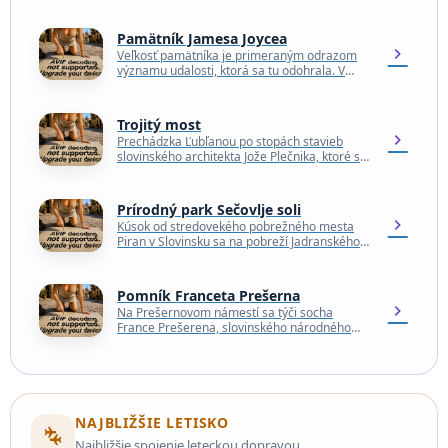
Pamätník Jamesa Joycea
chevron_right
Veľkosť pamätníka je primeraným odrazom
významu udalosti, ktorá sa tu odohrala. V
októbri 1904 cestoval uznávaný írsky
spisovateľ James Joyce a jeho…
Trojitý most
chevron_right
Prechádzka Ľubľanou po stopách stavieb
slovinského architekta Jože Plečnika, ktoré sú
ako hviezdy v súhvezdí, je skvelým spôsobom,
ako spoznať mesto. Hoci…
Prírodný park Sečovlje soli
chevron_right
Kúsok od stredovekého pobrežného mesta
Piran v Slovinsku sa na pobreží Jadranského
mora nachádza prírodný park Sečovlje soli.
Park je jednou z…
Pomník Franceta Prešerna
chevron_right
Na Prešernovom námestí sa týči socha
France Prešerena, slovinského národného
básnika. Prešeren sa narodil v roku 1800 v
roľníckej rodine ako tretie…
NAJBLIŽŠIE LETISKO
connecting_airports
Najbližšie spojenie leteckou dopravou