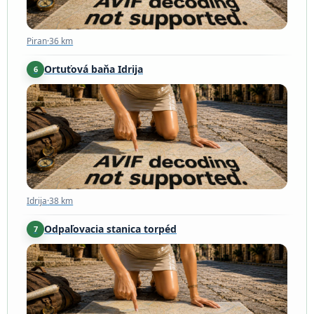
Piran
·
36 km
Ortuťová baňa Idrija
6
Idrija
·
38 km
Idrija
·
38 km
Odpaľovacia stanica torpéd
7
Rijeka
·
49 km