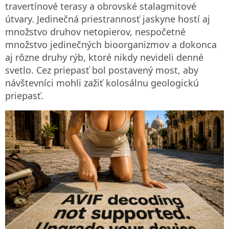
travertínové terasy a obrovské stalagmitové
útvary. Jedinečná priestrannosť jaskyne hostí aj
množstvo druhov netopierov, nespočetné
množstvo jedinečných bioorganizmov a dokonca
aj rôzne druhy rýb, ktoré nikdy nevideli denné
svetlo. Cez priepasť bol postavený most, aby
návštevníci mohli zažiť kolosálnu geologickú
priepasť.