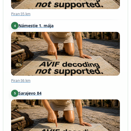
Piran
·
35 km
Námestie 1. mája
4
Piran
·
36 km
Piran
·
36 km
Sarajevo 84
5
Piran
·
36 km