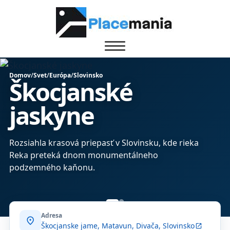
Domov
/
Svet
/
Európa
/
Slovinsko
Škocjanské
jaskyne
Rozsiahla krasová priepasť v Slovinsku, kde rieka
Reka preteká dnom monumentálneho
podzemného kaňonu.
Adresa
location_on
Škocjanske jame, Matavun, Divača, Slovinsko
open_in_new