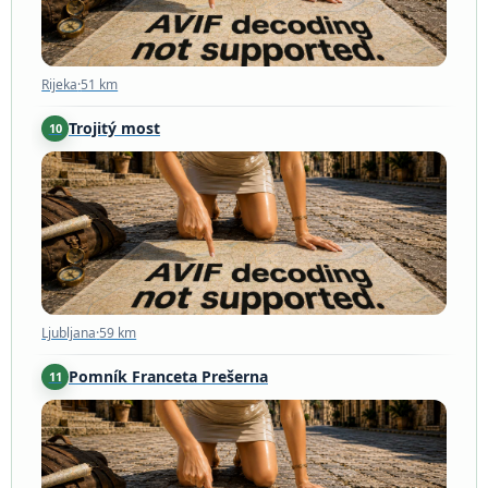
Rijeka
·
51 km
Trojitý most
10
Ljubljana
·
59 km
Ljubljana
·
59 km
Pomník Franceta Prešerna
11
Ljubljana
·
59 km