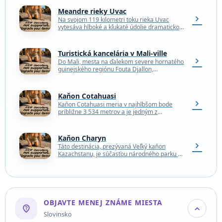
Meandre rieky Uvac
chevron_right
Na svojom 119 kilometri toku rieka Uvac
vytesáva hlboké a kľukaté údolie dramatickou
krasovou krajinou vrcholov hôr, týčiacimi sa
zrázmi a rozsiahlymi…
Turistická kancelária v Mali-ville
chevron_right
Do Mali, mesta na ďalekom severe hornatého
guinejského regiónu Fouta Djallon,
neprichádza žiadny cestovateľ bez nejakého
príbehu. Mali, ktoré sa niekedy nazýva…
Kaňon Cotahuasi
chevron_right
Kaňon Cotahuasi meria v najhlbšom bode
približne 3 534 metrov a je jedným z
najhlbších kaňonov na svete - viac ako
dvakrát…
Kaňon Charyn
chevron_right
Táto destinácia, prezývaná Veľký kaňon
Kazachstanu, je súčasťou národného parku a
údolia rieky Charyn, ktorú napája miestne
pohorie Ťanšan. Po dne kaňonu…
OBJAVTE MENEJ ZNÁME MIESTA
not_listed_location
expand_more
Slovinsko