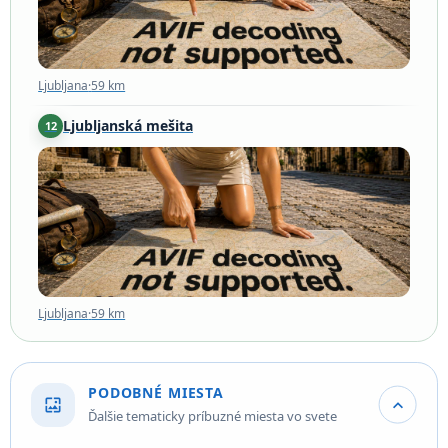
Ljubljana
·
59 km
Ljubljanská mešita
12
Ljubljana
·
59 km
Ljubljana
·
59 km
PODOBNÉ MIESTA
wallpaper
expand_more
Ďalšie tematicky príbuzné miesta vo svete