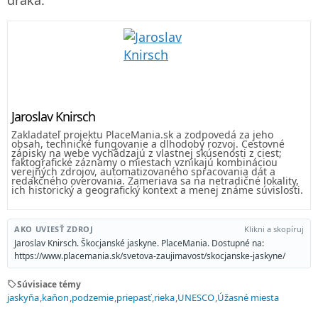
Jaroslav Knirsch
Zakladateľ projektu PlaceMania.sk a zodpovedá za jeho
obsah, technické fungovanie a dlhodobý rozvoj. Cestovné
zápisky na webe vychádzajú z vlastnej skúsenosti z ciest;
faktografické záznamy o miestach vznikajú kombináciou
verejných zdrojov, automatizovaného spracovania dát a
redakčného overovania. Zameriava sa na netradičné lokality,
ich historický a geografický kontext a menej známe súvislosti.
AKO UVIESŤ ZDROJ
Klikni a skopíruj
Jaroslav Knirsch. Škocjanské jaskyne. PlaceMania. Dostupné na:
https://www.placemania.sk/svetova-zaujimavost/skocjanske-jaskyne/
sell
Súvisiace témy
jaskyňa
kaňon
podzemie
priepasť
rieka
UNESCO
Úžasné miesta