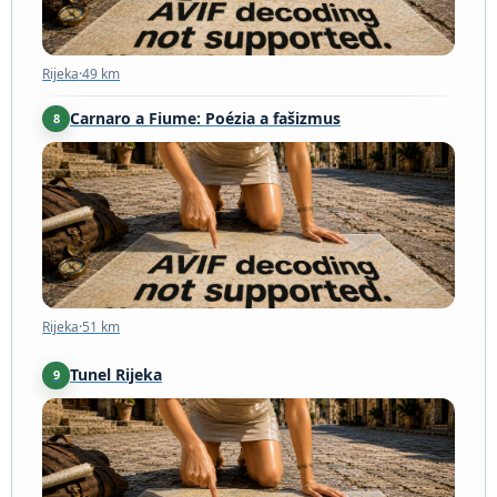
Rijeka
·
49 km
Carnaro a Fiume: Poézia a fašizmus
8
Rijeka
·
51 km
Rijeka
·
51 km
Tunel Rijeka
9
Rijeka
·
51 km