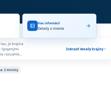
Viac informácií
arrow_forward
fact_check
Detaily o mieste
ou, je krajina
j Spojenými
Zobraziť detaily krajiny
expand_more
la rozsiahle
a síce karta
ebezpečná.
ia:
2 minúty