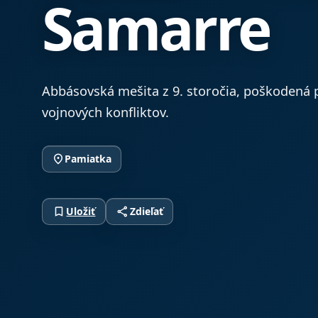
Samarre
Abbásovská mešita z 9. storočia, poškodená
vojnových konfliktov.
place
Pamiatka
bookmark_border
share
Uložiť
Zdieľať