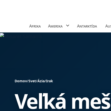
Afrika
Amerika
Antarktída
Aus
Domov
/
Svet
/
Ázia
/
Irak
Veľká meš