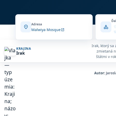
Ďa
Adresa
location_on
category
where_to_
Malwiya Mosque
open_in_new
history
mosq
cand
Irak, ktorý s
expl
KRAJINA
zmietaná n
Irak
locatio
štátmi v ro
flowsh
územia na s
obrátila 
Autor:
Jarosl