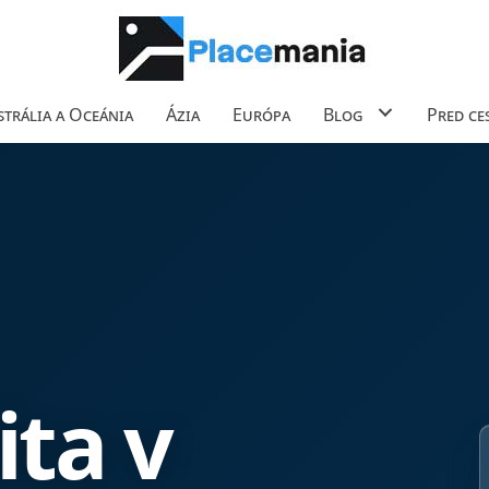
trália a Oceánia
Ázia
Európa
Blog
Pred ce
ita v