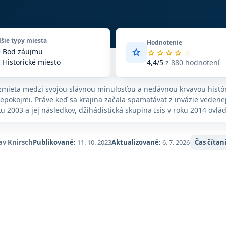
lšie typy miesta
Hodnotenie
star
Bod záujmu
vote
Priemerné
star
star
star
star
star
Historické miesto
hodnotenie
4,4/5
z 880 hodnotení
_edu
4,4
Mešita
ue
z
Modlitebné miesto
le
5
a zmieta medzi svojou slávnou minulosťou a nedávnou krvavou históri
Turistická atrakcia
ore
na
epokojmi. Práve keď sa krajina začala spamätávať z invázie vedene
Zariadenie
n_on
základe
ku 2003 a jej následkov, džihádistická skupina Isis v roku 2014 ovlád
Združenie alebo organizácia
eet
880
evere krajiny. Po znovudobytí Mósulu a ďalších miest v roku 2017 s
hodnotení
v prospech irackej vlády, ale väčšina Iraku je naďalej mimoriadne n
na
av Knirsch
Publikované:
11. 10. 2023
Aktualizované:
6. 7. 2026
Čas čítan
Google
Maps.