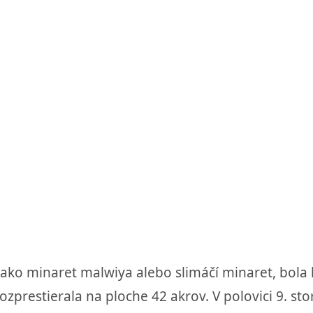
 ako minaret malwiya alebo slimáčí minaret, bo
zprestierala na ploche 42 akrov. V polovici 9. sto