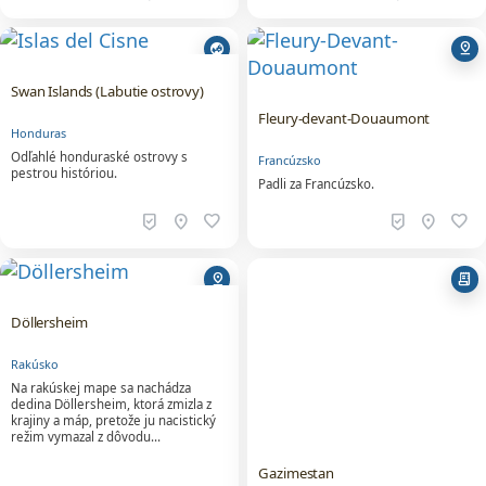
Swan Islands (Labutie ostrovy)
Fleury-devant-Douaumont
Honduras
Odľahlé honduraské ostrovy s
Francúzsko
pestrou históriou.
Padli za Francúzsko.
beenhere
location_on
favorite
beenhere
location_on
favorite
pin_drop
receipt_long
Döllersheim
Rakúsko
Na rakúskej mape sa nachádza
dedina Döllersheim, ktorá zmizla z
krajiny a máp, pretože ju nacistický
režim vymazal z dôvodu…
Gazimestan
Kosovo
Miesto legendárnej bitky zo 14.
storočia a kontroverzného prejavu z