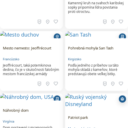
beenhere
location_on
favorite
beenhere
location_on
favorite
add_location
receipt_long
Mesto nemesto: Jeoffrécourt
Pohrebná mohyla San Tash
Francúzsko
Kirgizsko
Jeoffrécourt, taká potemkinova
Podľa jedného z príbehov sa táto
dedina, čo je v skutočnosti falošným
mohyla skladá z kameňov, ktoré
mestom francúzskej armády
predstavujú obete veľkej bitky.
beenhere
location_on
favorite
beenhere
location_on
favorite
receipt_long
attractions
Náhrobný dom
Patriot park
Virgínia
Dom postavený z mramorových
Moskovská oblasť
náhrobných kameňov z hrobov 2
Žiadne horské dráhy, ale
200 vojakov Únie pochovaných na
raketomety nájdeš v ruskom
cintoríne vo Virgínii.
"vojenskom Disneylande".