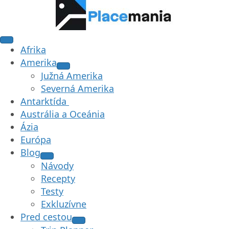
Afrika
Amerika
Južná Amerika
Severná Amerika
Antarktída
Austrália a Oceánia
Ázia
Európa
Blog
Návody
Recepty
Testy
Exkluzívne
Pred cestou