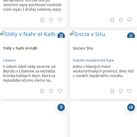
receipt_long
location_on
Stély v Nahr el-Kalb
Siscia v Situ
Libanon
Sisacko-moslavinská župa
V úzkom údolí rieky severne od
Jedno z hlavných miest
Bejrútu v Libanone sa nachádza
neskororímskych provincií, dnes leží
kronika ľudských dejín, ktorá sa
v ruinách nepatrného rozsahu.
nepodobá ničomu inému na…
beenhere
location_on
favorite
beenhere
location_on
favorite
add_location
delivery_truck_speed