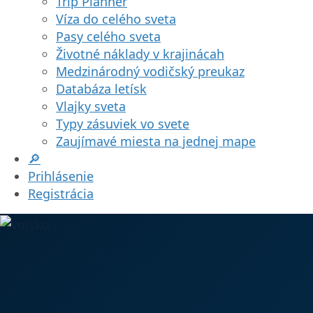
Trip Planner
Víza do celého sveta
Pasy celého sveta
Životné náklady v krajinácah
Medzinárodný vodičský preukaz
Databáza letísk
Vlajky sveta
Typy zásuviek vo svete
Zaujímavé miesta na jednej mape
🔎
Prihlásenie
Registrácia