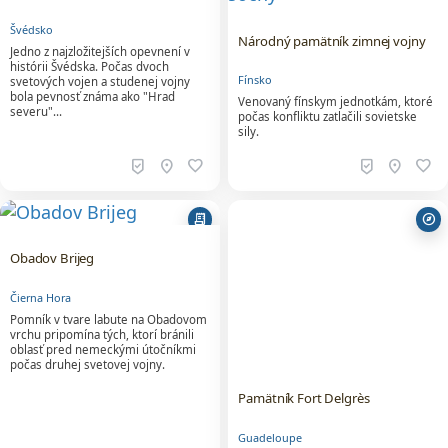
Fínsko
svetových vojen a studenej vojny
bola pevnosť známa ako "Hrad
Venovaný fínskym jednotkám, ktoré
severu"…
počas konfliktu zatlačili sovietske
sily.
beenhere
location_on
favorite
beenhere
location_on
favorite
receipt_long
explore
Obadov Brijeg
Čierna Hora
Pomník v tvare labute na Obadovom
vrchu pripomína tých, ktorí bránili
oblasť pred nemeckými útočníkmi
počas druhej svetovej vojny.
Pamätník Fort Delgrès
Guadeloupe
Kamenný kruh na svahoch karibskej
sopky pripomína lídra povstania
proti otroctvu.