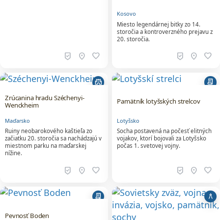
20. storočia.
beenhere
location_on
favorite
beenhere
location_on
favorite
castle
receipt_long
Zrúcanina hradu Széchenyi-
Pamätník lotyšských strelcov
Wenckheim
Maďarsko
Lotyšsko
Ruiny neobarokového kaštieľa zo
Socha postavená na počesť elitných
začiatku 20. storočia sa nachádzajú v
vojakov, ktorí bojovali za Lotyšsko
miestnom parku na maďarskej
počas 1. svetovej vojny.
nížine.
beenhere
location_on
favorite
beenhere
location_on
favorite
receipt_long
architecture
Pevnosť Boden
Švédsko
Národný pamätník zimnej vojny
Jedno z najzložitejších opevnení v
histórii Švédska. Počas dvoch