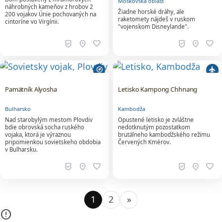
beenhere
location_on
favorite
beenhere
location_on
favorite
explore
local_airport
Pamätník Alyosha
Letisko Kampong Chhnang
Bulharsko
Kambodža
Nad starobylým mestom Plovdiv
Opustené letisko je zvláštne
bdie obrovská socha ruského
nedotknutým pozostatkom
vojaka, ktorá je výraznou
brutálneho kambodžského režimu
pripomienkou sovietskeho obdobia
Červených Kmérov.
v Bulharsku.
beenhere
location_on
favorite
beenhere
location_on
favorite
1
2
»
error_outline
Mapu sa momentálne nepodarilo načítať. Skúste
stránku obnoviť.