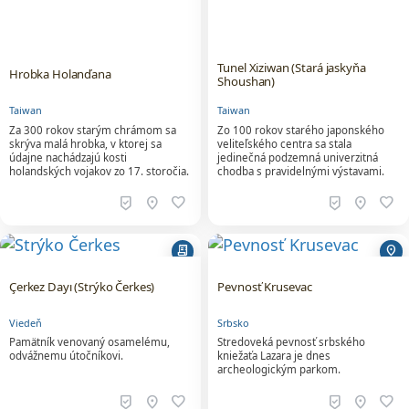
Tunel Xiziwan (Stará jaskyňa
Hrobka Holanďana
Shoushan)
Taiwan
Taiwan
Za 300 rokov starým chrámom sa
Zo 100 rokov starého japonského
skrýva malá hrobka, v ktorej sa
veliteľského centra sa stala
údajne nachádzajú kosti
jedinečná podzemná univerzitná
holandských vojakov zo 17. storočia.
chodba s pravidelnými výstavami.
beenhere
location_on
favorite
beenhere
location_on
favorite
receipt_long
location_on
Çerkez Dayı (Strýko Čerkes)
Pevnosť Krusevac
Viedeň
Srbsko
Pamätník venovaný osamelému,
Stredoveká pevnosť srbského
odvážnemu útočníkovi.
kniežaťa Lazara je dnes
archeologickým parkom.
beenhere
location_on
favorite
beenhere
location_on
favorite
globe_asia
pin_drop