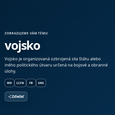
ZOBRAZUJEME VÁM TÉMU:
vojsko
Vojsko je organizovaná ozbrojená sila štátu alebo
iného politického útvaru určená na bojové a obranné
úlohy.
WD
LCCN
FB
GKG
Zdieľať
share