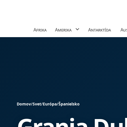
Afrika
Amerika
Antarktída
Aus
Domov
/
Svet
/
Európa
/
Španielsko
Granja Du