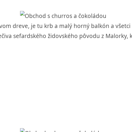
om dreve, je tu krb a malý horný balkón a všetci 
ečiva sefardského židovského pôvodu z Malorky, k