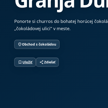
Ponorte si churros do bohatej horúcej čokolá
„čokoládovej ulici“ v meste.
place
Obchod s čokoládou
bookmark_border
share
Uložiť
Zdieľať