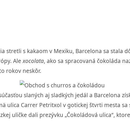
čia stretli s kakaom v Mexiku, Barcelona sa stala
rópy. Ale
xocolata
, ako sa spracovaná čokoláda naz
to rokov neskôr.
súčasťou slaných aj sladkých jedál a Barcelona zí
ä ulica Carrer Petritxol v gotickej štvrti mesta 
kej uličke dali prezývku „Čokoládová ulica“, ktore