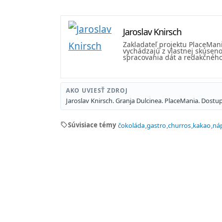
Jaroslav Knirsch
Zakladateľ projektu PlaceMan
vychádzajú z vlastnej skúseno
spracovania dát a redakčného 
AKO UVIESŤ ZDROJ
Jaroslav Knirsch. Granja Dulcinea. PlaceMania. Dost
sell
Súvisiace témy
čokoláda
gastro
churros
kakao
ná