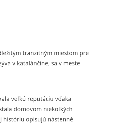
 dôležitým tranzitným miestom pre
ýva v katalánčine, sa v meste
skala veľkú reputáciu vďaka
sa stala domovom niekoľkých
j históriu opisujú nástenné