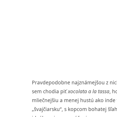
Pravdepodobne najznámejšou z nich 
sem chodia piť
xocolata a la tassa
, h
mliečnejšiu a menej hustú ako inde 
„švajčiarsku“, s kopcom bohatej šľ