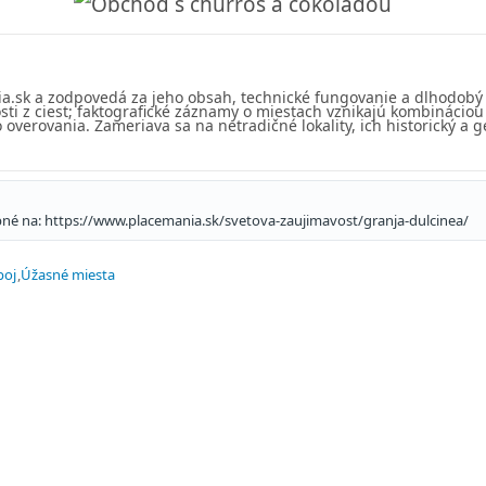
ia.sk a zodpovedá za jeho obsah, technické fungovanie a dlhodobý
sti z ciest; faktografické záznamy o miestach vznikajú kombinácio
overovania. Zameriava sa na netradičné lokality, ich historický a g
upné na: https://www.placemania.sk/svetova-zaujimavost/granja-dulcinea/
poj
Úžasné miesta