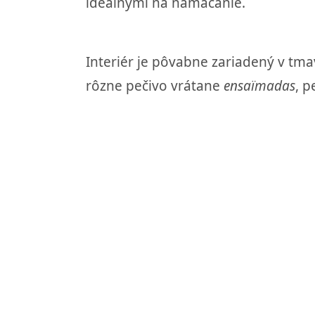
ideálnymi na namáčanie.
Interiér je pôvabne zariadený v tmav
rôzne pečivo vrátane
ensaïmadas
, p