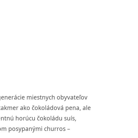
generácie miestnych obyvateľov
 takmer ako čokoládová pena, ale
entnú horúcu čokoládu suís,
krom posypanými churros –