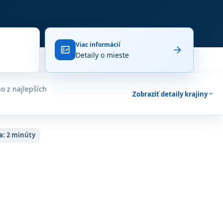
Viac informácií
arrow_forward
fact_check
Detaily o mieste
í
ho z najlepších
Zobraziť detaily krajiny
expand_more
a:
2 minúty