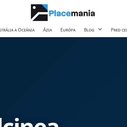
trália a Oceánia
Ázia
Európa
Blog
Pred ce
lcinea