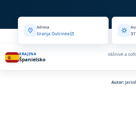
Adresa
Au
location_on
sunny
Granja Dulcinea
31
open_in_new
Vášnivé a sofi
KRAJINA
Španielsko
Autor:
Jaros