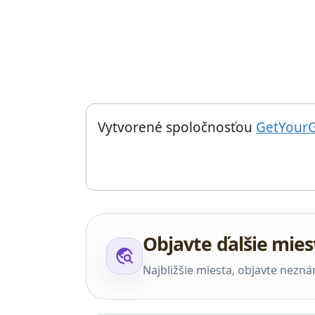
Things to do near Granja Dulcinea, Obchod s čo
Vytvorené spoločnosťou
GetYour
Objavte ďalšie mies
travel_explore
Najbližšie miesta, objavte nezn