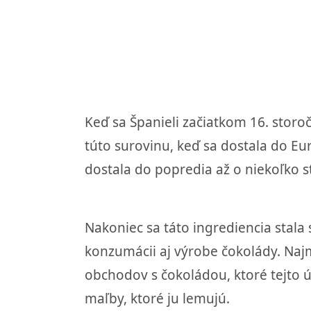
Keď sa Španieli začiatkom 16. storo
túto surovinu, keď sa dostala do Eu
dostala do popredia až o niekoľko s
Nakoniec sa táto ingrediencia stala 
konzumácii aj výrobe čokolády. Najm
obchodov s čokoládou, ktoré tejto úz
maľby, ktoré ju lemujú.