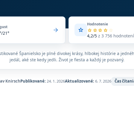
Hodnotenie
gust
arrow_forward
star
Priemerné
star
star
star
star
star
°/21°
hodnotenie
4,2/5
z 3 756 hodnoten
4,2
z
5
stikované Španielsko je plné divokej krásy, hlbokej histórie a jedné
na
jedál, aké ste kedy jedli. Život je fiesta a každý je pozvaný.
základe
3 756
hodnotení
na
lav Knirsch
Publikované:
24. 1. 2026
Aktualizované:
6. 7. 2026
Čas čítani
Google
Maps.